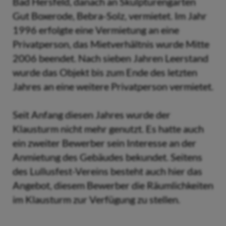
Bad Hersfeld, danach an Skulpturengarten
Gut Boxerode, Bebra-Solz, vermietet. Im Jahr
1996 erfolgte eine Vermietung an eine
Privatperson, das Mietverhältnis wurde Mitte
2006 beendet. Nach sieben Jahren Leerstand
wurde das Objekt bis zum Ende des letzten
Jahres an eine weitere Privatperson vermietet.
Seit Anfang diesen Jahres wurde der
Klausturm nicht mehr genutzt. Es hatte auch
ein zweiter Bewerber sein Interesse an der
Anmietung des Gebäudes bekundet. Seitens
des Lullusfest-Vereins besteht auch hier das
Angebot, diesem Bewerber die Räumlichkeiten
im Klausturm zur Verfügung zu stellen.