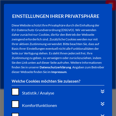
EINSTELLUNGEN IHRER PRIVATSPHÄRE
Diese Website schützt Ihre Privatsphäre durch die Einhaltung der
EU-Datenschutz-Grundverordnung (DSGVO). Wir verwenden
daher zunächst nur Cookies, die für den Betrieb der Webseite
zwingend erforderlich sind. Zusätzliche Cookies werden nur mit
Ihrer aktiven Zustimmung verwendet. Bitte beachten Sie, dass auf
Basis Ihrer Einstellungen eventuell nicht alle Funktionalitäten der
Seite zur Verfügung stehen. Es steht Ihnen jederzeit frei, Ihre
Zustimmung zu geben, zu verweigern oder zurückzuziehen, indem
Sie den Link unten auf dieser Seite aufrufen. Weitere Informationen
NEWSLETTER / CITY LETTER
finden Sie in unserer
Datenschutzerklärung
. Angaben zum Betreiber
dieser Webseite finden Sie im
Impressum
.
Welche Cookies möchten Sie zulassen?
Statistik / Analyse
START
Komfortfunktionen
BÜRGERSERVICE