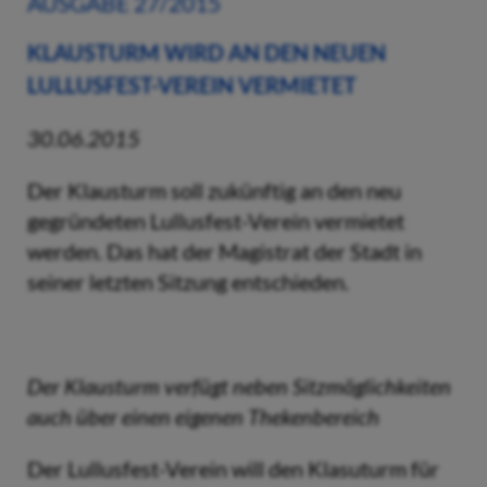
AUSGABE 27/2015
KLAUSTURM WIRD AN DEN NEUEN
LULLUSFEST-VEREIN VERMIETET
30.06.2015
Der Klausturm soll zukünftig an den neu
gegründeten Lullusfest-Verein vermietet
werden. Das hat der Magistrat der Stadt in
seiner letzten Sitzung entschieden.
Der Klausturm verfügt neben Sitzmöglichkeiten
auch über einen eigenen Thekenbereich
Der Lullusfest-Verein will den Klasuturm für