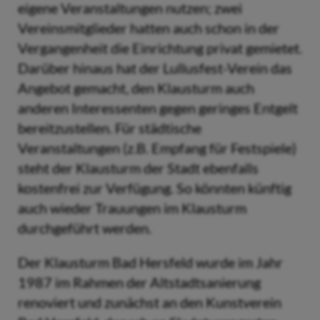
eigene Veranstaltungen nutzen; zwei
Vereinsmitglieder hatten auch schon in der
Vergangenheit die Einrichtung privat gemietet.
Darüber hinaus hat der Lullusfest-Verein das
Angebot gemacht, den Klausturm auch
anderen Interessenten gegen geringes Entgelt
bereitzustellen. Für städtische
Veranstaltungen (z.B. Empfang für Festspiele)
steht der Klausturm der Stadt ebenfalls
kostenfrei zur Verfügung. So könnten künftig
auch wieder Trauungen im Klausturm
durchgeführt werden.
Der Klausturm Bad Hersfeld wurde im Jahr
1987 im Rahmen der Altstadtsanierung
renoviert und zunächst an den Kunstverein