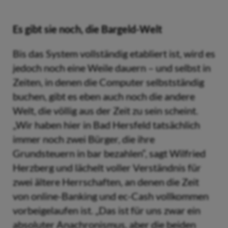
Es gibt sie noch, die Bargeld-Welt
Bis das System vollständig etabliert ist, wird es
jedoch noch eine Weile dauern – und selbst in
Zeiten, in denen die Computer selbstständig
buchen, gibt es eben auch noch die andere
Welt, die völlig aus der Zeit zu sein scheint.
„Wir haben hier in Bad Hersfeld tatsächlich
immer noch zwei Bürger, die ihre
Grundsteuern in bar bezahlen“, sagt Wilfried
Herzberg und lächelt voller Verständnis für
zwei ältere Herrschaften, an denen die Zeit
von online-Banking und ec-Cash vollkommen
vorbeigelaufen ist. „Das ist für uns zwar ein
absoluter Anachronismus, aber die beiden