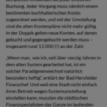
Buchung. Jeder Vorgang muss nämlich einem
bestimmten buchhalterischen Konto
zugeordnet werden, und mit der Umstellung
sind die alten Kontenpläne nicht mehr gültig.
In der Doppik gelten neue Konten, auf denen
gebucht und gegengebucht werden muss –
insgesamt rund 12.000 (!) an der Zahl.
„Wenn man, wie ich, seit über vierzig Jahren in
dem alten System gearbeitet hat, ist ein
solcher Paradigmenwechsel natürlich
besonders heftig“, erklärt der Bad Hersfelder
Finanzchef. Und weil eine Stadt nicht einfach
ihren Betrieb wegen Systemumstellung
einstellen kann, mussten die städtischen
Finanzspezialisten das Ganze im laufenden