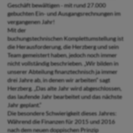
Geschäft bewältigen - mit rund 27.000
gebuchten Ein- und Ausgangsrechnungen im
vergangenen Jahr!
Mit der
buchungstechnischen Komplettumstellung ist
die Herausforderung, die Herzberg und sein
Team gemeistert haben, jedoch noch immer
nicht vollständig beschrieben. „Wir bilden in
unserer Abteilung finanztechnisch ja immer
drei Jahre ab, in denen wir arbeiten“ sagt
Herzberg. „Das alte Jahr wird abgeschlossen,
das laufende Jahr bearbeitet und das nächste
Jahr geplant.“
Die besondere Schwierigkeit dieses Jahres:
Während die Finanzen für 2015 und 2016
nach dem neuen doppischen Prinzip