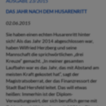
AUSGABE 23/2015
DAS JAHR NACH DEM HUSARENRITT
02.06.2015
Sie haben einen echten Husarenritt hinter
sich! Als das Jahr 2014 abgeschlossen war,
haben Wilfried Herzberg und seine
Mannschaft die sprichwörtlichen „drei
Kreuze“ gemacht. „In meiner gesamten
Laufbahn war es das Jahr, das mit Abstand am
meisten Kraft gekostet hat“, sagt der
Magistratsoberrat, der das Finanzressort der
Stadt Bad Hersfeld leitet. Das will etwas
heißen: Immerhin ist der Diplom-
Verwaltungswirt, der sich beruflich gerne mit