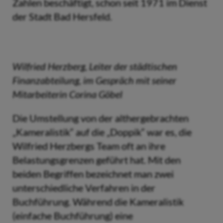
Zahlen beschäftigt, schon seit 1971 im Dienst
der Stadt Bad Hersfeld.
Wilfried Herzberg, Leiter der städtischen
Finanzabteilung,
im Gespräch mit seiner
Mitarbeiterin Corina Göbel
Die Umstellung von der althergebrachten
„Kameralistik“ auf die „Doppik“ war es, die
Wilfried Herzbergs Team oft an ihre
Belastungsgrenzen geführt hat. Mit den
beiden Begriffen bezeichnet man zwei
unterschiedliche Verfahren in der
Buchführung. Während die Kameralistik
(einfache Buchführung) eine