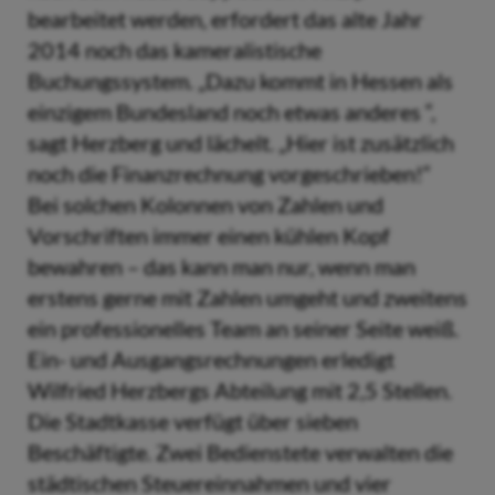
bearbeitet werden, erfordert das alte Jahr
2014 noch das kameralistische
Buchungssystem. „Dazu kommt in Hessen als
einzigem Bundesland noch etwas anderes “,
sagt Herzberg und lächelt. „Hier ist zusätzlich
noch die Finanzrechnung vorgeschrieben!“
Bei solchen Kolonnen von Zahlen und
Vorschriften immer einen kühlen Kopf
bewahren – das kann man nur, wenn man
erstens gerne mit Zahlen umgeht und zweitens
ein professionelles Team an seiner Seite weiß.
Ein- und Ausgangsrechnungen erledigt
Wilfried Herzbergs Abteilung mit 2,5 Stellen.
Die Stadtkasse verfügt über sieben
Beschäftigte. Zwei Bedienstete verwalten die
städtischen Steuereinnahmen und vier