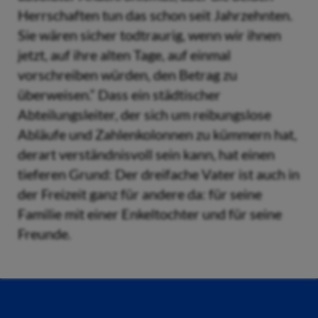
Herrschaften tun das schon seit Jahrzehnten.
Sie wären sicher todtraurig, wenn wir ihnen
jetzt, auf ihre alten Tage, auf einmal
vorschreiben würden, den Betrag zu
überweisen.“ Dass ein städtischer
Abteilungsleiter, der sich um reibungslose
Abläufe und Zahlenkolonnen zu kümmern hat,
derart verständnisvoll sein kann, hat einen
tieferen Grund: Der dreifache Vater ist auch in
der Freizeit ganz für andere da: für seine
Familie mit einer Enkeltochter und für seine
Freunde.