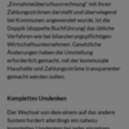
„Einnahmeüberschussrechnung“ mit ihren
Zahlungsströmen darstellt und überwiegend
bei Kommunen angewendet wurde, ist die
Doppik (doppelte Buchführung) das übliche
Verfahren wie bei bilanzierungspflichtigen
Wirtschaftsunternehmen. Gesetzliche
Änderungen haben die Umstellung
erforderlich gemacht, mit der kommunale
Haushalte und Zahlungsströme transparenter
gemacht werden sollen.
Komplettes Umdenken
Der Wechsel von dem einem auf das andere
System fordert allerdings ein nahezu
komplettes Umdenken bei jeder einzelnen