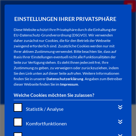
EINSTELLUNGEN IHRER PRIVATSPHÄRE
Diese Website schützt Ihre Privatsphäre durch die Einhaltung der
EU-Datenschutz-Grundverordnung (DSGVO). Wir verwenden
daher zunächst nur Cookies, die für den Betrieb der Webseite
zwingend erforderlich sind. Zusätzliche Cookies werden nur mit
Ihrer aktiven Zustimmung verwendet. Bitte beachten Sie, dass auf
Basis Ihrer Einstellungen eventuell nicht alle Funktionalitäten der
Seite zur Verfügung stehen. Es steht Ihnen jederzeit frei, Ihre
Zustimmung zu geben, zu verweigern oder zurückzuziehen, indem
Sie den Link unten auf dieser Seite aufrufen. Weitere Informationen
NEWSLETTER / CITY LETTER
finden Sie in unserer
Datenschutzerklärung
. Angaben zum Betreiber
dieser Webseite finden Sie im
Impressum
.
Welche Cookies möchten Sie zulassen?
Statistik / Analyse
START
Komfortfunktionen
BÜRGERSERVICE