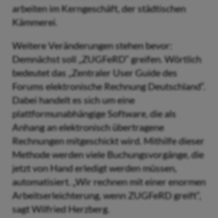
arbeiten im Kerngeschäft, der städtischen
Kämmerei.
Weitere Veränderungen stehen bevor:
Demnächst soll „ZUGFeRD“ greifen. Wörtlich
bedeutet das „Zentraler User Guide des
Forums elektronische Rechnung Deutschland“.
Dabei handelt es sich um eine
plattformunabhängige Software, die als
Anhang an elektronisch übertragene
Rechnungen mitgeschickt wird. Mithilfe dieser
Methode werden viele Buchungsvorgänge, die
jetzt von Hand erledigt werden müssen,
automatisiert.
„Wir rechnen mit einer enormen
Arbeitserleichterung, wenn ZUGFeRD greift“,
sagt Wilfried Herzberg.