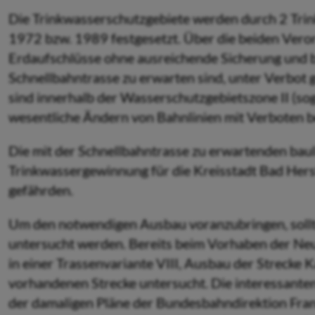
Die Trinkwasserschutzgebiete werden durch 2 Tr
1972 bzw. 1989 festgesetzt. Über die beiden Verord
Erdaufschlüsse ohne ausreichende Sicherung und b
Schnellbahntrasse zu erwarten sind, unter Verbot 
sind innerhalb der Wasserschutzgebietszone II (so
wesentliche Ändern von Bahnlinien mit Verboten b
Die mit der Schnellbahntrasse zu erwartenden bauli
Trinkwassergewinnung für die Kreisstadt Bad Hers
gefährden.
Um den notwendigen Ausbau voranzubringen, sollt
untersucht werden. Bereits beim Vorhaben der N
in einer Trassenvariante VIII, Ausbau der Strecke 
vorhandenen Strecke untersucht. Die interessanten
der damaligen Pläne der Bundesbahndirektion Fran