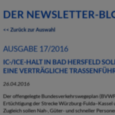
DER NEWSLETTER-BL
<< Zurück zur Auswahl
AUSGABE 17/2016
IC-/ICE-HALT IN BAD HERSFELD SO
EINE VERTRÄGLICHE TRASSENFÜ
26.04.2016
Der offengelegte Bundesverkehrswegeplan (BVWP)
Ertüchtigung der Strecke Würzburg-Fulda–Kassel 
Zugleich sollen Nah-, Güter- und schneller Person