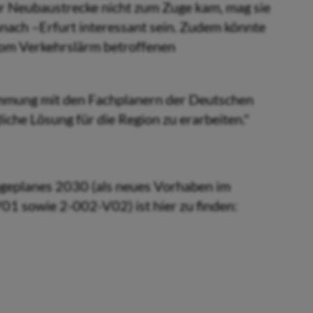
r Neubaustrecke nicht zum Zuge kam, mag sie
ennach –Erfurt interessant sein. Zudem könnte
 vom Verkehrslärm betroffenen
stimmung mit den Fachplanern der Deutschen
iche Lösung für die Region zu erarbeiten."
geplanes 2030 (als neues Vorhaben im
01 sowie 2-002-V02) ist hier zu finden: