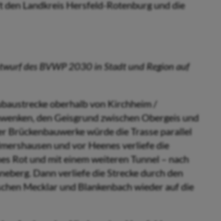
fft den Landkreis Hersfeld-Rotenburg und die
Entwurf des BVWP 2030 in Stadt und Region auf
Neubaustrecke oberhalb von Kirchheim /
chwenken, den Geisgrund zwischen Obergeis und
ber Brückenbauwerke würde die Trasse parallel
lmershausen und vor Heenes verliefe die
es Rot und mit einem weiteren Tunnel – nach
erg. Dann verliefe die Strecke durch den
ischen Mecklar und Blankenbach wieder auf die