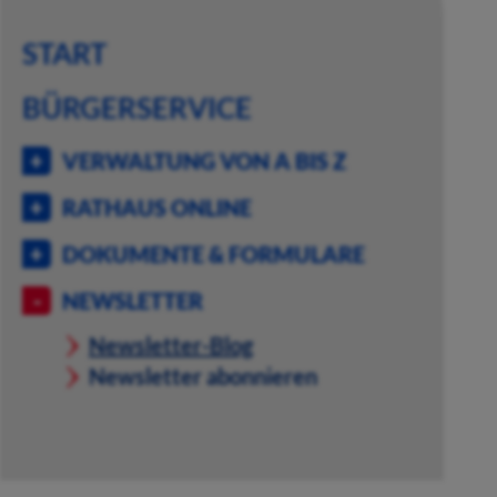
START
BÜRGERSERVICE
VERWALTUNG VON A BIS Z
RATHAUS ONLINE
DOKUMENTE & FORMULARE
NEWSLETTER
Newsletter-Blog
Newsletter abonnieren