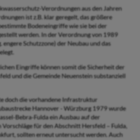
inkwasserschutz-Verordnungen aus den Jahren
nungen ist z.B. klar geregelt, das größere
estimmte Bodeneingriffe wie sie bei der
gestellt werden. In der Verordnung von 1989
g. engere Schutzzone) der Neubau und das
elegt.
chen Eingriffe können somit die Sicherheit der
feld und die Gemeinde Neuenstein substanziell
e doch die vorhandene Infrastruktur
eubaustrecke Hannover - Würzburg 1979 wurde
Kassel-Bebra-Fulda ein Ausbau auf der
 Vorschläge für den Abschnitt Hersfeld – Fulda,
kfurt, sollten erneut untersucht werden. Auch