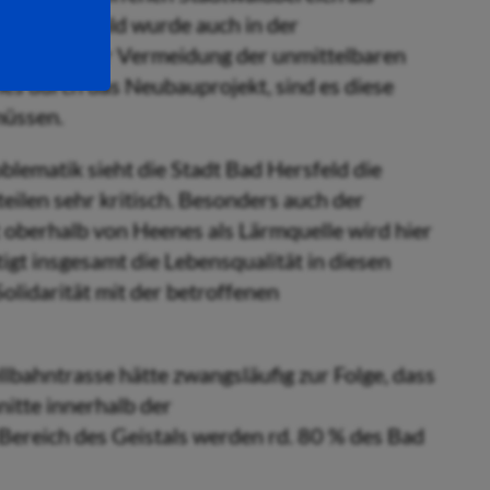
Erholungswald wurde auch in der
en. Neben der Vermeidung der unmittelbaren
s durch das Neubauprojekt, sind es diese
müssen.
lematik sieht die Stadt Bad Hersfeld die
eilen sehr kritisch. Besonders auch der
oberhalb von Heenes als Lärmquelle wird hier
igt insgesamt die Lebensqualität in diesen
Solidarität mit der betroffenen
bahntrasse hätte zwangsläufig zur Folge, dass
itte innerhalb der
 Bereich des Geistals werden rd. 80 % des Bad