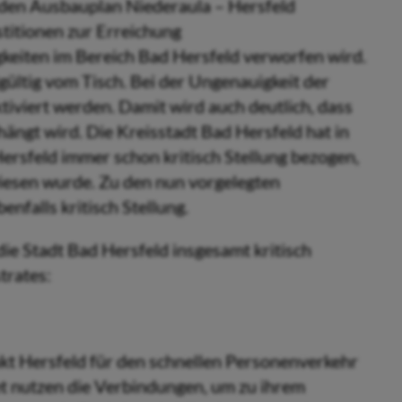
 den Ausbauplan Niederaula – Hersfeld
stitionen zur Erreichung
keiten im Bereich Bad Hersfeld verworfen wird.
gültig vom Tisch. Bei der Ungenauigkeit der
tiviert werden. Damit wird auch deutlich, dass
ängt wird. Die Kreisstadt Bad Hersfeld hat in
rsfeld immer schon kritisch Stellung bezogen,
wiesen wurde. Zu den nun vorgelegten
nfalls kritisch Stellung.
e Stadt Bad Hersfeld insgesamt kritisch
trates:
unkt Hersfeld für den schnellen Personenverkehr
et nutzen die Verbindungen, um zu ihrem