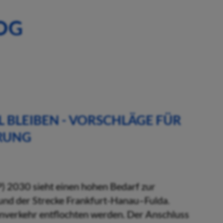
OG
LL BLEIBEN - VORSCHLÄGE FÜR
HRUNG
 2030 sieht einen hohen Bedarf zur
und der Strecke Frankfurt-Hanau–Fulda.
enverkehr entflochten werden. Der Anschluss