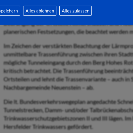
Erholungswald eingestuft. Die große Nutzung als 
speichern
Alles ablehnen
Alles zulassen
Forsteinrichtung für den Stadtwald festgeschrieb
Bedrängung der Ortsteile Allmershausen und Heene
planerischen Festsetzungen, die beachtet werden 
Im Zeichen der verstärkten Beachtung der Lärmprob
unmittelbare Trassenführung zwischen ihren Stadtt
mögliche Tunneleingang durch den Berg Hohes Rot 
kritisch betrachtet. Die Trassenführung beeinträcht
Ortsteilen und lehnt die Trassenvariante – auch in 
Nachbargemeinde Neuenstein – ab.
Die lt. Bundesverkehrswegeplan angedachte Schnell
Tunnelstrecken, Damm- und/oder Talbrückenabschn
Trinkwasserschutzgebietszonen II und III lägen. Im
Hersfelder Trinkwassers gefördert.