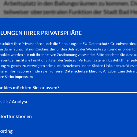
Arbeitsplatz in den Ballungsräumen zu kommen. Die
teilweiser oberzentralen Funktion der Stadt Bad H
Regionalplan festgeschrieben. Die Stärkung der Ste
Festsetzungen.
LLUNGEN IHRER PRIVATSPHÄRE
Diese Funktion soll gestärkt werden. Die Abkoppe
e schützt Ihre Privatsphäre durch die Einhaltung der EU-Datenschutz-Grundverordn
 daher zunächst nur Cookies, die für den Betrieb der Webseite zwingend erforderlich
im Bundesverkehrswegeplan, die lautet:
„Das Projek
ookies werden nur mit Ihrer aktiven Zustimmung verwendet. Bitte beachten Sie, dass au
Bad Hersfeld in Bezug auf Oberzentren, IC-/ICE-Bah
eventuell nicht alle Funktionalitäten der Seite zur Verfügung stehen. Es steht Ihnen jede
ng zu geben, zu verweigern oder zurückzuziehen, indem Sie den Link unten auf dieser
Die Stadt Bad Hersfeld fordert die Erhaltung ihre
tere Informationen finden Sie in unserer
Datenschutzerklärung
. Angaben zum Betreib
en Sie im
Impressum
.
Die Stadt Bad Hersfeld wird in großen Bereichen 
okies möchten Sie zulassen?
Bundesstraßen mit starkem überörtlichem Verkehr
Bahnstrecke Fulda –Hersfeld-Bebra geprägt. Nun s
istik / Analyse
ineinander übergehen, die neue Trasse gebaut werde
fortfunktionen
wichtiger „Regionaler Grünzug“ ausgewiesen mit de
Landschaftsbild zu schützen. Auf der Grundlage hat
keting
Flächennutzungsplan 2009 den von der Streckenfü