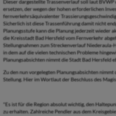
Dieser dargestellte Trassenverlauf soll laut BVWP
ersetzen, der wegen der hohen erforderlichen Inve
fernverkehrsäquivalenter Trassierungsgeschwindig
Sicherlich ist diese Trassenführung damit nicht end
Planungsstufe kann die Planung jederzeit wieder ak
die Kreisstadt Bad Hersfeld vom Fernverkehr abgeh
Stellungnahmen zum Streckenverlauf Niederaula-He
in dem auf die vielen technischen Probleme hinge
Planungsabsichten nimmt die Stadt Bad Hersfeld ebe
Zu den nun vorgelegten Planungsabsichten nimmt di
Stellung. Hier im Wortlaut der Beschluss des Magis
"Es ist für die Region absolut wichtig, den Haltep
zu erhalten. Zahlreiche Pendler aus dem Kreisgebi