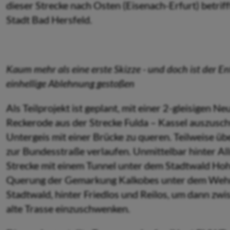
dieser Strecke nach Osten (Eisenach-Erfurt) betri
Stadt Bad Hersfeld.
Kaum mehr als eine erste Skizze - und doch ist der 
einhellige Ablehnung gestoßen
Als Teilprojekt ist geplant, mit einer 2-gleisigen 
Reckerode aus der Strecke Fulda – Kassel auszus
Untergeis mit einer Brücke zu queren. Teilweise ü
zur Bundesstraße verlaufen. Unmittelbar hinter Al
Strecke mit einem Tunnel unter dem Stadtwald Hoh
Querung der Gemarkung Kalkobes unter dem Wehneb
Stadtwald, hinter Friedlos und Reilos, um dann zw
alte Trasse einzuschwenken.