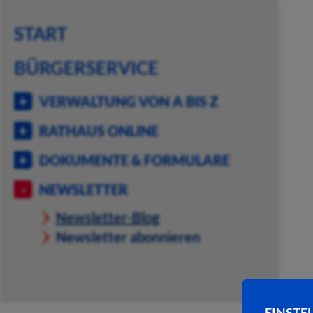
START
BÜRGERSERVICE
VERWALTUNG VON A BIS Z
RATHAUS ONLINE
DOKUMENTE & FORMULARE
NEWSLETTER
Newsletter-Blog
Newsletter abonnieren
EINSTE