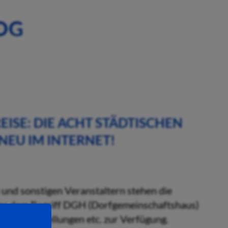
OG
REISE: DIE ACHT STÄDTISCHEN
EU IM INTERNET!
und sonstigen Veranstaltern stehen die
ter dem Begriff DGH (Dorfgemeinschaftshaus)
gen, Ausstellungen etc. zur Verfügung.