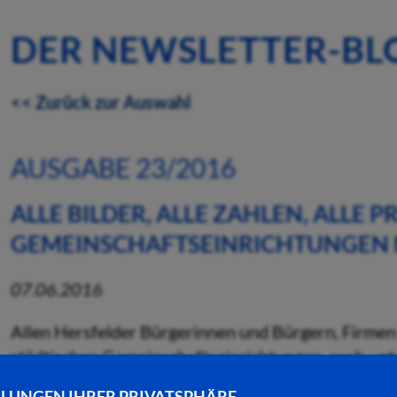
DER NEWSLETTER-BL
<< Zurück zur Auswahl
AUSGABE 23/2016
ALLE BILDER, ALLE ZAHLEN, ALLE P
GEMEINSCHAFTSEINRICHTUNGEN N
07.06.2016
Allen Hersfelder Bürgerinnen und Bürgern, Firmen 
städtischen Gemeinschaftseinrichtungen, auch un
bekannt, für Familienfeiern, Tagungen, Versammlun
LLUNGEN IHRER PRIVATSPHÄRE