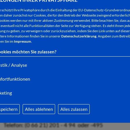
e schützt Ihre Privatsphäre durch die Einhaltung der EU-Datenschutz-Grundverordn
 daher zunächst nur Cookies, die für den Betrieb der Webseite zwingend erforderlich
ookies werden nur mit Ihrer aktiven Zustimmung verwendet. Bitte beachten Sie, dass au
Die Mehrzweckhalle im Stadtteil Asbach: Eines von in
eventuell nicht alle Funktionalitäten der Seite zur Verfügung stehen. Es steht Ihnen jede
ng zu geben, zu verweigern oder zurückzuziehen, indem Sie den Link unten auf dieser
Das Angebot hierzu wurde auf der städtischen Web
tere Informationen finden Sie in unserer
Datenschutzerklärung
. Angaben zum Betreib
en Sie im
Impressum
.
Übersichtskarte finden Sie nun zu jeder der acht E
okies möchten Sie zulassen?
konkrete Angaben zu verfügbaren Räumen und der j
Ansprechpartner für Ihre Anmietung fehlen nicht.
istik / Analyse
Unsere Einrichtungen sind komfortabel ausgestattet.
fortfunktionen
benötigen, insbesondere eine gut ausgestattete Küch
keting
Ihre Ansprechpartner bei der Stadtverwaltung Ba
speichern
Alles ablehnen
Alles zulassen
Frau Köppen und Frau Weber
Telefon: (0 66 21) 201 - 4 94 oder -495