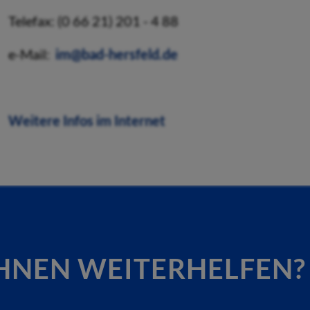
Telefax: (0 66 21) 201 - 4 88
e-Mail:
im@bad-hersfeld.de
Weitere Infos im Internet
HNEN WEITERHELFEN?