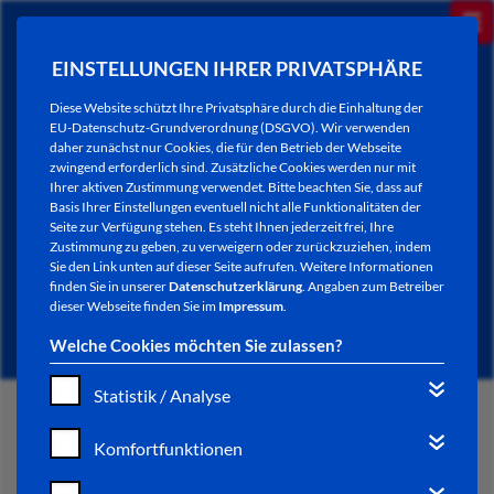
EINSTELLUNGEN IHRER PRIVATSPHÄRE
Diese Website schützt Ihre Privatsphäre durch die Einhaltung der
EU-Datenschutz-Grundverordnung (DSGVO). Wir verwenden
daher zunächst nur Cookies, die für den Betrieb der Webseite
zwingend erforderlich sind. Zusätzliche Cookies werden nur mit
Ihrer aktiven Zustimmung verwendet. Bitte beachten Sie, dass auf
Basis Ihrer Einstellungen eventuell nicht alle Funktionalitäten der
Seite zur Verfügung stehen. Es steht Ihnen jederzeit frei, Ihre
Zustimmung zu geben, zu verweigern oder zurückzuziehen, indem
Sie den Link unten auf dieser Seite aufrufen. Weitere Informationen
NEWSLETTER / CITY LETTER
finden Sie in unserer
Datenschutzerklärung
. Angaben zum Betreiber
dieser Webseite finden Sie im
Impressum
.
Welche Cookies möchten Sie zulassen?
Statistik / Analyse
START
Komfortfunktionen
BÜRGERSERVICE