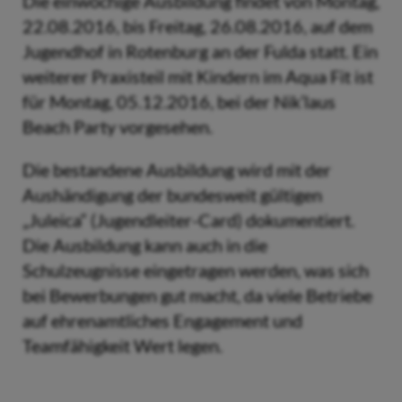
Die einwöchige Ausbildung findet von Montag,
22.08.2016, bis Freitag, 26.08.2016, auf dem
Jugendhof in Rotenburg an der Fulda statt. Ein
weiterer Praxisteil mit Kindern im Aqua Fit ist
für Montag, 05.12.2016, bei der Nik’laus
Beach Party vorgesehen.
Die bestandene Ausbildung wird mit der
Aushändigung der bundesweit gültigen
„Juleica“ (Jugendleiter-Card) dokumentiert.
Die Ausbildung kann auch in die
Schulzeugnisse eingetragen werden, was sich
bei Bewerbungen gut macht, da viele Betriebe
auf ehrenamtliches Engagement und
Teamfähigkeit Wert legen.