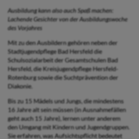
Ausbildung kann also auch Spaß machen:
Lachende Gesichter von der Ausbildungswoche
des Vorjahres
Mit zu den Ausbildern gehören neben der
Stadtjugendpflege Bad Hersfeld die
Schulsozialarbeit der Gesamtschulen Bad
Hersfeld, die Kreisjugendpflege Hersfeld-
Rotenburg sowie die Suchtprävention der
Diakonie.
Bis zu 15 Mädels und Jungs, die mindestens
16 Jahre alt sein müssen (in Ausnahmefällen
geht auch 15 Jahre), lernen unter anderem
den Umgang mit Kindern und Jugendgruppen.
Sie erfahren, was Aufsichtspflicht bedeutet