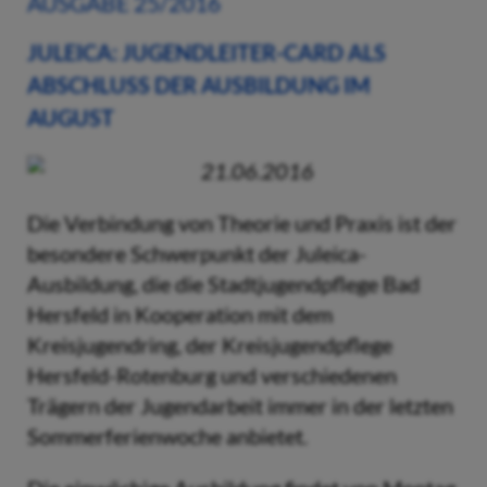
AUSGABE 25/2016
JULEICA: JUGENDLEITER-CARD ALS
ABSCHLUSS DER AUSBILDUNG IM
AUGUST
21.06.2016
Die Verbindung von Theorie und Praxis ist der
besondere Schwerpunkt der Juleica-
Ausbildung, die die Stadtjugendpflege Bad
Hersfeld in Kooperation mit dem
Kreisjugendring, der Kreisjugendpflege
Hersfeld-Rotenburg und verschiedenen
Trägern der Jugendarbeit immer in der letzten
Sommerferienwoche anbietet.