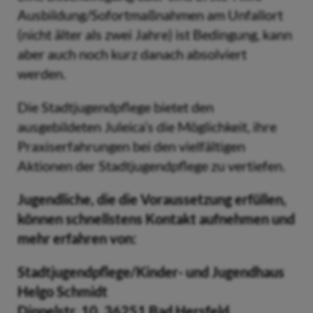
Ausbildung/Sofortmaßnahmen am Unfallort
(nicht älter als zwei Jahre) ist Bedingung, kann
aber auch noch kurz danach absolviert
werden.
Die Stadtjugendpflege bietet den
ausgebildeten Juleica’s die Möglichkeit, ihre
Praxiserfahrungen bei den vielfältigen
Aktionen der Stadtjugendpflege zu vertiefen.
Jugendliche, die die Voraussetzung erfüllen,
können schnellstens Kontakt aufnehmen und
mehr erfahren von:
Stadtjugendpflege/Kinder- und Jugendhaus
Helgo Schmidt
Dippelstr. 10, 36251 Bad Hersfeld,