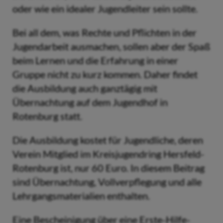
oder wie ein idealer Jugendleiter sein sollte.
Bei all dem, was Rechte und Pflichten in der
Jugendarbeit ausmachen, sollen aber der Spaß
beim Lernen und die Erfahrung in einer
Gruppe nicht zu kurz kommen. Daher findet
die Ausbildung auch ganztägig mit
Übernachtung auf dem Jugendhof in
Rotenburg statt.
Die Ausbildung kostet für Jugendliche, deren
Verein Mitglied im Kreisjugendring Hersfeld-
Rotenburg ist, nur 60 Euro. In diesem Beitrag
sind Übernachtung, Vollverpflegung und alle
Lehrgangsmaterialien enthalten.
Eine Bescheinigung über eine Erste-Hilfe-