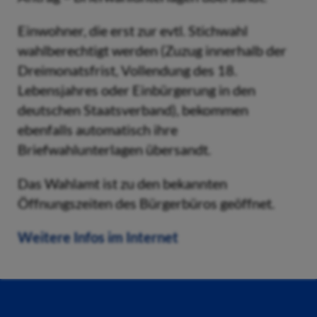
Einwohner, die erst zur evtl. Stichwahl
wahlberechtigt werden (Zuzug innerhalb der
Dreimonatsfrist, Vollendung des 18.
Lebensjahres oder Einbürgerung in den
deutschen Staatsverband), bekommen
ebenfalls automatisch ihre
Briefwahlunterlagen übersandt.
Das Wahlamt ist zu den bekannten
Öffnungszeiten des Bürgerbüros geöffnet.
Weitere Infos im Internet