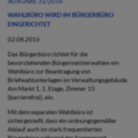
AUSGABE 31/2016
WAHLBÜRO WIRD IM BÜRGERBÜRO
EINGERICHTET
02.08.2016
Das Bürgerbüro richtet für die
bevorstehenden Bürgermeisterwahlen ein
Wahlbüro zur Beantragung von
Briefwahlunterlagen im Verwaltungsgebäude
Am Markt 1, 1. Etage, Zimmer 15
(barrierefrei), ein.
Mit dem separaten Wahlbüro ist
sichergestellt, dass ein ordnungsgemäßer
Ablauf auch im stark frequentierten
Bürgerbüro während der Sommerzeit