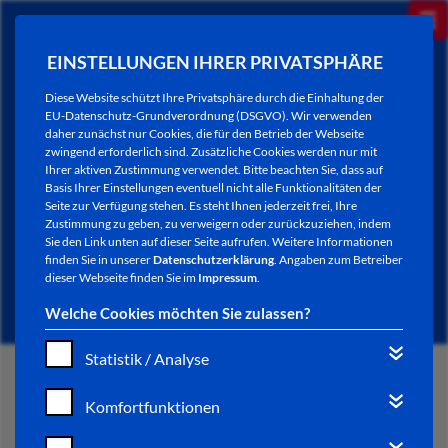
EINSTELLUNGEN IHRER PRIVATSPHÄRE
Diese Website schützt Ihre Privatsphäre durch die Einhaltung der
EU-Datenschutz-Grundverordnung (DSGVO). Wir verwenden
daher zunächst nur Cookies, die für den Betrieb der Webseite
zwingend erforderlich sind. Zusätzliche Cookies werden nur mit
Ihrer aktiven Zustimmung verwendet. Bitte beachten Sie, dass auf
Basis Ihrer Einstellungen eventuell nicht alle Funktionalitäten der
Seite zur Verfügung stehen. Es steht Ihnen jederzeit frei, Ihre
Zustimmung zu geben, zu verweigern oder zurückzuziehen, indem
Sie den Link unten auf dieser Seite aufrufen. Weitere Informationen
NEWSLETTER / CITY LETTER
finden Sie in unserer
Datenschutzerklärung
. Angaben zum Betreiber
dieser Webseite finden Sie im
Impressum
.
Welche Cookies möchten Sie zulassen?
Statistik / Analyse
START
Komfortfunktionen
BÜRGERSERVICE