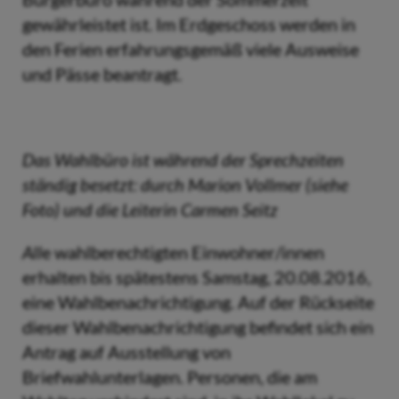
gewährleistet ist. Im Erdgeschoss werden in
den Ferien erfahrungsgemäß viele Ausweise
und Pässe beantragt.
Das Wahlbüro ist während der Sprechzeiten
ständig besetzt: durch Marion Vollmer (siehe
Foto) und die Leiterin Carmen Seitz
All
e wahlberechtigten Einwohner/innen
erhalten bis spätestens Samstag, 20.08.2016,
eine Wahlbenachrichtigung. Auf der Rückseite
dieser Wahlbenachrichtigung befindet sich ein
Antrag auf Ausstellung von
Briefwahlunterlagen. Personen, die am