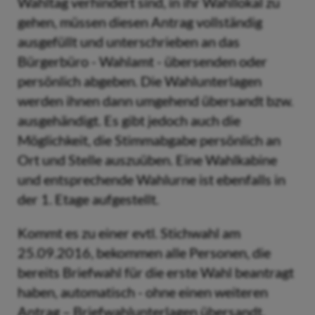
Wahltag verhindert sind, in ihr Wahllokal zu
gehen, müssen diesen Antrag vollständig
ausgefüllt und unterschrieben an das
Bürgerbüro - Wahlamt - übersenden oder
persönlich abgeben. Die Wahlunterlagen
werden ihnen dann umgehend übersandt bzw.
ausgehändigt. Es gibt jedoch auch die
Möglichkeit, die Stimmabgabe persönlich an
Ort und Stelle auszuüben. Eine Wahlkabine
und entsprechende Wahlurne ist ebenfalls in
der 1. Etage aufgestellt.
Kommt es zu einer evtl. Stichwahl am
25.09.2016, bekommen alle Personen, die
bereits Briefwahl für die erste Wahl beantragt
haben, automatisch - ohne einen weiteren
Antrag – Briefwahlunterlagen übersandt.