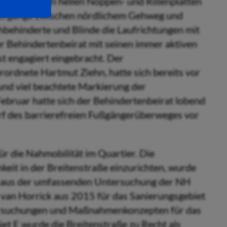
len bekannten hellen Noppen- und Rillenplatten
Übergänge zwischen nördlichem Gehweg und
ehbehinderte und Blinde die Laufrichtungen mit
er Behindertenbeirat mit seinen immer aktiven
st engagiert eingebracht. Der
ordnete Hartmut Ziehn, hatte sich bereits vor
 und viel beachtete Markierung der
Februar hatte sich der Behindertenbeirat lobend
f des barrierefreien Fußgängerüberweges vor
r die Nahmobilität im Quartier. Die
eit in der Breitenstraße einzurichten, wurde
d aus der umfassenden Untersuchung der NH
 van Horrick aus 2015 für das Sanierungsgebiet
tersuchungen und Maßnahmenkonzepten für das
et E wurde die Breitenstraße zu Recht als