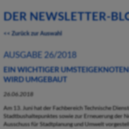
DER NEWSLETTER-BL
<< Zurück zur Auswahl
AUSGABE 26/2018
EIN WICHTIGER UMSTEIGEKNOTEN
WIRD UMGEBAUT
26.06.2018
Am 13. Juni hat der Fachbereich Technische Dienst
Stadtbushaltepunktes sowie zur Erneuerung der N
Ausschuss für Stadtplanung und Umwelt vorgestellt