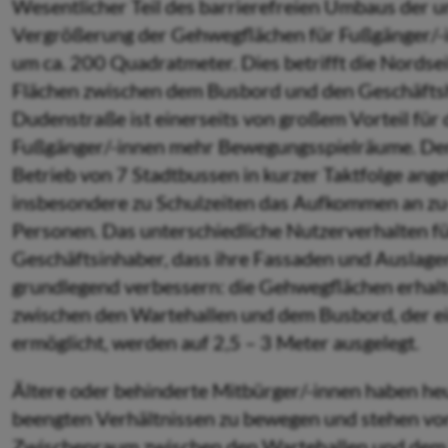
Wesentlicher Teil des barrierefreien Umbaus der un
Vergrößerung der Gehwegflächen für Fußgänger/-i
um ca. 200 Quadratmeter. Dies betrifft die Nordse
Flächen zwischen dem Busbord und den Geschäft
Dudenstraße ist einerseits von großem Vorteil für d
Fußgänger/-innen mehr Bewegungsspiel­räume. Der
Betrieb von 7 Stadtbussen in kurzer Taktfolge ang
insbesondere zu Schulzeiten das Aufkommen an zu
Personen. Das unterschiedliche Nutzerverhalten f
Geschäftsinhaber, dass ihre Fassaden und Auslagen
grundlegend verbessern: die Gehwegflächen erhalte
zwischen den Wartehallen und dem Busbord, der ein
ermöglicht, werden auf 2,5 – 3 Meter ausgelegt.
Ältere oder behinderte Mitbürger/-innen haben heu
beengten Verhältnissen zu bewegen und stehen vor
Zwischenraum zwischen den Wartehallen und dem 