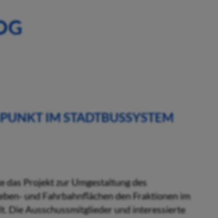
OG
PUNKT IM STADTBUSSYSTEM
e das Projekt zur Umgestaltung des
eben- und Fahrbahnflächen den Fraktionen im
. Die Ausschussmitglieder und interessierte