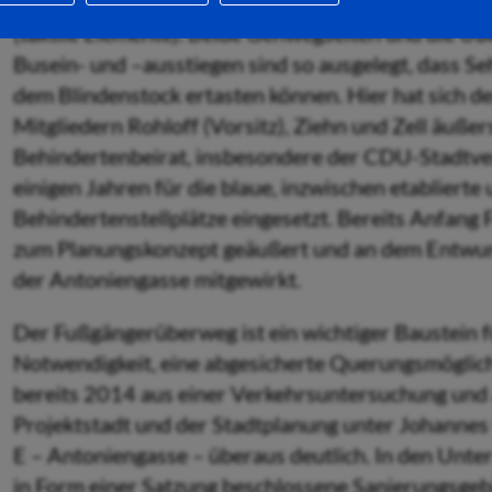
Stadtgebiet schon von anderen neural­gischen Stel
(taktile Elemente). Beide Gehwegseiten und die 
Busein- und –ausstiegen sind so ausgelegt, dass S
dem Blindenstock ertasten können. Hier hat sich d
Mitgliedern Rohloff (Vorsitz), Ziehn und Zell äußer
Behindertenbeirat, insbesondere der CDU-Stadtver
einigen Jahren für die blaue, inzwischen etablierte
Behindertenstellplätze eingesetzt. Bereits Anfang 
zum Planungskonzept geäußert und an dem Entwur
der Antoniengasse mitgewirkt.
Der Fußgängerüberweg ist ein wichtiger Baustein fü
Notwendigkeit, eine abgesicherte Querungsmöglichk
bereits 2014 aus einer Verkehrsuntersuchung un
Projektstadt und der Stadtplanung unter Johannes
E – Antoniengasse – überaus deutlich. In den Un
in Form einer Satzung beschlossene Sanierungsgebi