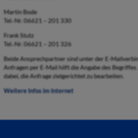
Martin Bode
Tel.-Nr. 06621 – 201 330
Frank Stutz
Tel.-Nr. 06621 – 201 326
Beide Ansprechpartner sind unter der E-Mailverb
Anfragen per E-Mail hilft die Angabe des Begriffes
dabei, die Anfrage zielgerichtet zu bearbeiten.
Weitere Infos im Internet