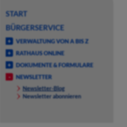
START
BÜRGERSERVICE
VERWALTUNG VON A BIS Z
RATHAUS ONLINE
DOKUMENTE & FORMULARE
NEWSLETTER
Newsletter-Blog
Newsletter abonnieren