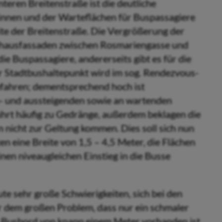
teren Breitenstraße ist die deutliche
nnen und der Warteflächen für Buspassagiere
ite der Breitenstraße. Die Vergrößerung der
shausfassaden zwischen Rosmariengasse und
ie Buspassagiere, andererseits gibt es für die
 Stadtbushaltepunkt wird im sog. Rendezvous-
efahren; dementsprechend hoch ist
- und aussteigenden sowie an wartenden
ührt häufig zu Gedränge, außerdem beklagen die
 nicht zur Geltung kommen. Dies soll sich nun
n eine Breite von 1,5 – 4,5 Meter, die Flächen
en niveaugleichen Einstieg in die Busse
te sehr große Schwierigkeiten, sich bei den
 dem großen Problem, dass nur ein schmaler
Busbord von knapp einem Meter vorhanden ist,