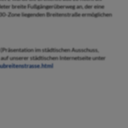
 Meter breite Fußgängerüberweg an, der eine
30-Zone liegenden Breitenstraße ermöglichen
(Präsentation im städtischen Ausschuss,
 auf unserer städtischen Internetseite unter
ubreitenstrasse.html