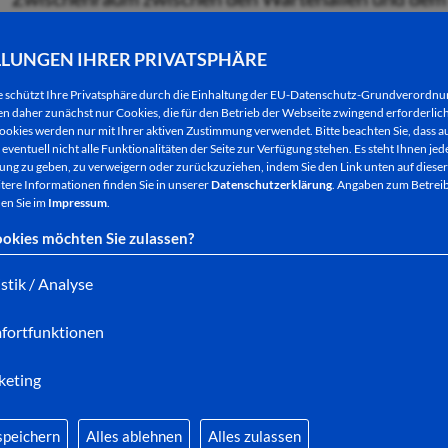
um in die Wartehalle zu gelangen. Dieser Mangel so
werden.
LLUNGEN IHRER PRIVATSPHÄRE
e schützt Ihre Privatsphäre durch die Einhaltung der EU-Datenschutz-Grundverordn
 daher zunächst nur Cookies, die für den Betrieb der Webseite zwingend erforderlich
ookies werden nur mit Ihrer aktiven Zustimmung verwendet. Bitte beachten Sie, dass au
Die Wartehallenstandorte werden an der Nordseite 
eventuell nicht alle Funktionalitäten der Seite zur Verfügung stehen. Es steht Ihnen jede
ng zu geben, zu verweigern oder zurückzuziehen, indem Sie den Link unten auf dieser
Warte­hallen werden dement­sprechend größer und k
tere Informationen finden Sie in unserer
Datenschutzerklärung
. Angaben zum Betreib
gung stehende Grund­fläche wird um insgesamt 20 
en Sie im
Impressum
.
Breitenstraße Haus-Nr. 57 wird die Wartehalle ebenf
okies möchten Sie zulassen?
insgesamt annähernd gleich. Behinderte Mitbürger/
istik / Analyse
angewiesen sind, erhalten eine wettergeschützte Fl
der Rückseite zugänglich ist und ausreichend Bewe
fortfunktionen
Der gesamte Bereich wird in Abstimmung mit dem B
keting
und sehbehinderte/blinde Mitbürger/-innen optimie
und damit sichere – Bewegungsspielräume, sonde
speichern
Alles ablehnen
Alles zulassen