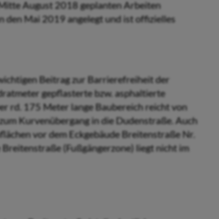
 Mitte August 2018 geplanten Arbeiten
n den Mai 2019 angelegt und ist offizielles
ichtigen Beitrag zur Barrierefreiheit der
at­meter gepflasterte bzw. asphaltierte
er rd. 175 Meter lange Baubereich reicht von
 zum Kurvenübergang in die Dudenstraße. Auch
flächen vor dem Eckgebäude Breitenstraße Nr.
Breitenstraße (Fußgängerzone) liegt nicht im