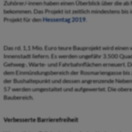
Zuhörer/-innen haben einen Überblick über die ab
bekommen. Das Projekt ist zeitlich mindestens bis i
Projekt für den
Hessentag 2019
.
Das rd. 1,1 Mio. Euro teure Bauprojekt wird einen w
Innenstadt liefern. Es werden ungefähr 3.500 Quadr
Gehweg-, Warte- und Fahrbahn­flächen erneuert. D
dem Einmündungsbereich der Rosma­riengasse bis
der Bus­haltepunkt und dessen angrenzende Neben
57 werden umgestaltet und aufgewertet. Die obere 
Baubereich.
Verbesserte Barrierefreiheit