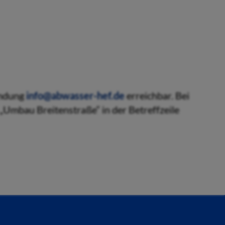
indung
info@abwasser-hef.de
erreichbar. Bei
 „Umbau Breitenstraße“ in der Betreffzeile