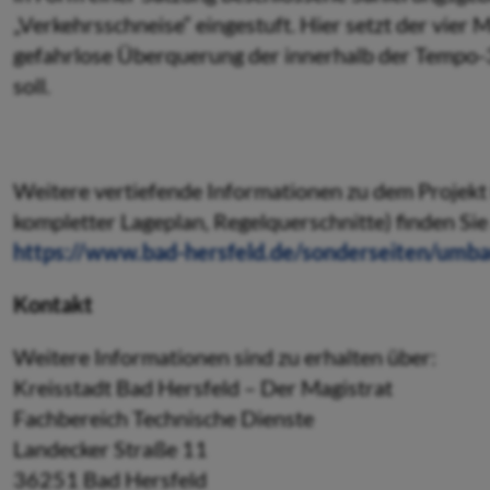
„Verkehrsschneise“ einge­stuft. Hier setzt der vier
gefahrlose Überquerung der innerhalb der Tempo-
soll.
Weitere vertiefende Informationen zu dem Projekt 
kompletter Lageplan, Regelquerschnitte) finden Sie
https://www.bad-hersfeld.de/sonderseiten/umba
Kontakt
Weitere Informationen sind zu erhalten über:
Kreisstadt Bad Hersfeld – Der Magistrat
Fachbereich Technische Dienste
Landecker Straße 11
36251 Bad Hersfeld