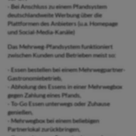
- Bei Anschluss zu einem Pfandsystem
deutschlandweite Werbung über die
Plattformen des Anbieters (u.a. Homepage
und Social-Media-Kanäle)
Das Mehrweg-Pfandsystem funktioniert
zwischen Kunden und Betrieben meist so:
- Essen bestellen bei einem Mehrwegpartner-
Gastronomiebetrieb,
- Abholung des Essens in einer Mehrwegbox
gegen Zahlung eines Pfands,
- To-Go Essen unterwegs oder Zuhause
genießen,
- Mehrwegbox bei einem beliebigen
Partnerlokal zurückbringen,