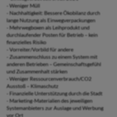
- Weniger Müll
- Nachhaltigkeit: Bessere Ökobilanz durch
lange Nutzung als Einwegverpackungen
- Mehrwegboxen als Leihprodukt und
durchlaufender Posten für Betrieb – kein
finanzielles Risiko
- Vorreiter/Vorbild für andere
- Zusammenschluss zu einem System mit
anderen Betrieben – Gemeinschaftsgefühl
und Zusammenhalt stärken
- Weniger Ressourcenverbrauch/CO2
Ausstoß – Klimaschutz
- Finanzielle Unterstützung durch die Stadt
- Marketing-Materialien des jeweiligen
Systemanbieters zur Auslage und Werbung
vor Ort