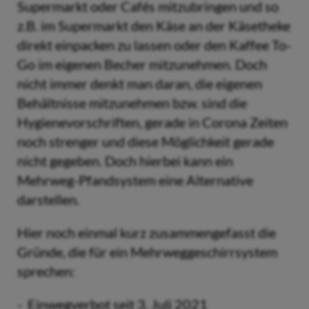
Supermarkt oder Cafés mitzubringen und so
z.B. im Supermarkt den Käse an der Käsetheke
direkt einpacken zu lassen oder den Kaffee To-
Go im eigenen Becher mitzunehmen. Doch
nicht immer denkt man daran, die eigenen
Behältnisse mitzunehmen bzw. sind die
Hygienevorschriften, gerade in Corona Zeiten
noch strenger und diese Möglichkeit gerade
nicht gegeben. Doch hierbei kann ein
Mehrweg-Pfandsystem eine Alternative
darstellen.
Hier noch einmal kurz zusammengefasst die
Gründe, die für ein Mehrweggeschirrsystem
sprechen:
- Einwegverbot seit 3. Juli 2021