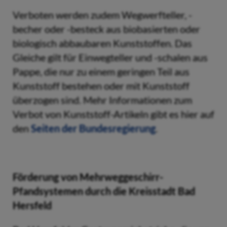
Verboten werden zudem Wegwerfteller, -
becher oder -besteck aus biobasierten oder
biologisch abbaubaren Kunststoffen. Das
Gleiche gilt für Einwegteller und -schalen aus
Pappe, die nur zu einem geringen Teil aus
Kunststoff bestehen oder mit Kunststoff
überzogen sind. Mehr Informationen zum
Verbot von Kunststoff-Artikeln gibt es hier auf
den
Seiten der Bundesregierung
.
Förderung von Mehrweggeschirr-
Pfandsystemen durch die Kreisstadt Bad
Hersfeld