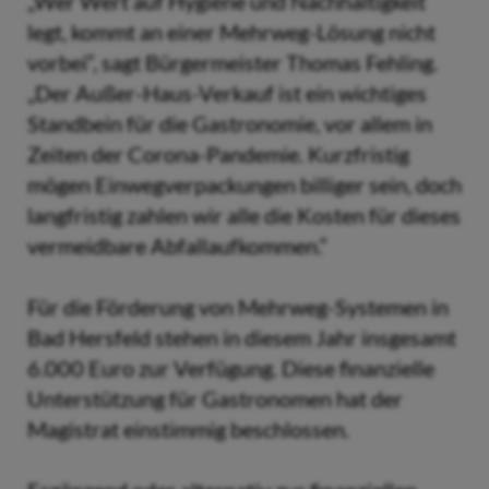
„Wer Wert auf Hygiene und Nachhaltigkeit
legt, kommt an einer Mehrweg-Lösung nicht
vorbei“, sagt Bürgermeister Thomas Fehling.
„Der Außer-Haus-Verkauf ist ein wichtiges
Standbein für die Gastronomie, vor allem in
Zeiten der Corona-Pandemie. Kurzfristig
mögen Einwegverpackungen billiger sein, doch
langfristig zahlen wir alle die Kosten für dieses
vermeidbare Abfallaufkommen.“
Für die Förderung von Mehrweg-Systemen in
Bad Hersfeld stehen in diesem Jahr insgesamt
6.000 Euro zur Verfügung. Diese finanzielle
Unterstützung für Gastronomen hat der
Magistrat einstimmig beschlossen.