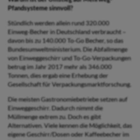
Pfandsysteme sinnvoll?
Stündlich werden allein rund 320.000
Einweg-Becher in Deutschland verbraucht –
davon bis zu 140.000 To-Go Becher, so das
Bundesumweltministerium. Die Abfallmenge
von Einweggeschirr und To-Go-Verpackungen
betrug im Jahr 2017 mehr als 346.000
Tonnen, dies ergab eine Erhebung der
Gesellschaft für Verpackungsmarktforschung.
Die meisten Gastronomiebetriebe setzen auf
Einweggeschirr. Dadurch nimmt die
Müllmenge extrem zu. Doch es gibt
Alternativen. Viele kennen die Möglichkeit, das
eigene Geschirr/Dosen oder Kaffeebecher im