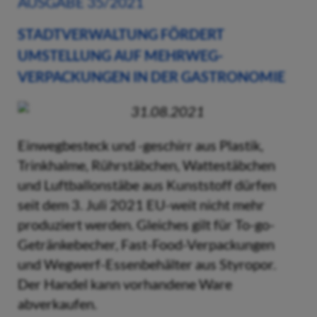
AUSGABE 35/2021
STADTVERWALTUNG FÖRDERT
UMSTELLUNG AUF MEHRWEG-
VERPACKUNGEN IN DER GASTRONOMIE
31.08.2021
Einwegbesteck und -geschirr aus Plastik,
Trinkhalme, Rührstäbchen, Wattestäbchen
und Luftballonstäbe aus Kunststoff dürfen
seit dem 3. Juli 2021 EU-weit nicht mehr
produziert werden. Gleiches gilt für To-go-
Getränkebecher, Fast-Food-Verpackungen
und Wegwerf-Essenbehälter aus Styropor.
Der Handel kann vorhandene Ware
abverkaufen.