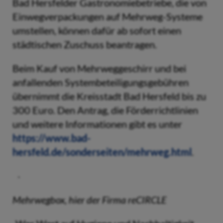
Bad Hersfelder Gastronomiebetriebe, die von
Einwegverpackungen auf Mehrweg-Systeme
umstellen, können dafür ab sofort einen
städtischen Zuschuss beantragen.
Beim Kauf von Mehrweggeschirr und bei
anfallenden Systembeteiligungsgebühren
übernimmt die Kreisstadt Bad Hersfeld bis zu
300 Euro. Den Antrag, die Förderrichtlinien
und weitere Informationen gibt es unter
https://www.bad-
hersfeld.de/sonderseiten/mehrweg.html
.
Mehrwegbox, hier der Firma reCIRCLE