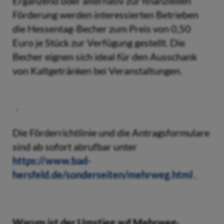
Ergänzend oder alternativ zur finanziellen
Förderung werden interessierten Betrieben
die Hessentag-Becher zum Preis von 0,50
Euro je Stück zur Verfügung gestellt. Die
Becher eignen sich ideal für den Ausschank
von Kaltgetränken bei Veranstaltungen.
Die Förderrichtlinie und die Antragsformulare
sind ab sofort abrufbar unter
https://www.bad-
hersfeld.de/sonderseiten/mehrweg.html
.
Warum ist der Umstieg auf Mehrweg-