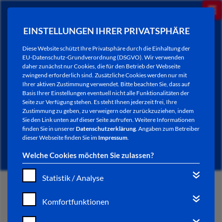
EINSTELLUNGEN IHRER PRIVATSPHÄRE
Diese Website schützt Ihre Privatsphäre durch die Einhaltung der
EU-Datenschutz-Grundverordnung (DSGVO). Wir verwenden
daher zunächst nur Cookies, die für den Betrieb der Webseite
zwingend erforderlich sind. Zusätzliche Cookies werden nur mit
Ihrer aktiven Zustimmung verwendet. Bitte beachten Sie, dass auf
Basis Ihrer Einstellungen eventuell nicht alle Funktionalitäten der
Seite zur Verfügung stehen. Es steht Ihnen jederzeit frei, Ihre
Zustimmung zu geben, zu verweigern oder zurückzuziehen, indem
Sie den Link unten auf dieser Seite aufrufen. Weitere Informationen
NEWSLETTER / CITY LETTER
finden Sie in unserer
Datenschutzerklärung
. Angaben zum Betreiber
dieser Webseite finden Sie im
Impressum
.
Welche Cookies möchten Sie zulassen?
Statistik / Analyse
START
Komfortfunktionen
BÜRGERSERVICE