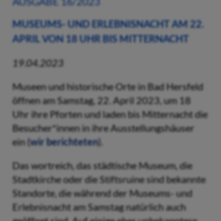
AUSGABE 16/2023
MUSEUMS- UND ERLEBNISNACHT AM 22.
APRIL VON 18 UHR BIS MITTERNACHT
19.04.2023
Museen und historische Orte in Bad Hersfeld
öffnen am Samstag, 22. April 2023, um 18
Uhr ihre Pforten und laden bis Mitternacht die
Besucher*innen in ihre Ausstellungshäuser
ein (
wir berichteten
).
Das wortreich, das städtische Museum, die
Stadtkirche oder die Stiftsruine sind bekannte
Standorte, die während der Museums- und
Erlebnisnacht am Samstag natürlich auch
geöffnet sind. Auf einige eher unbekanntere