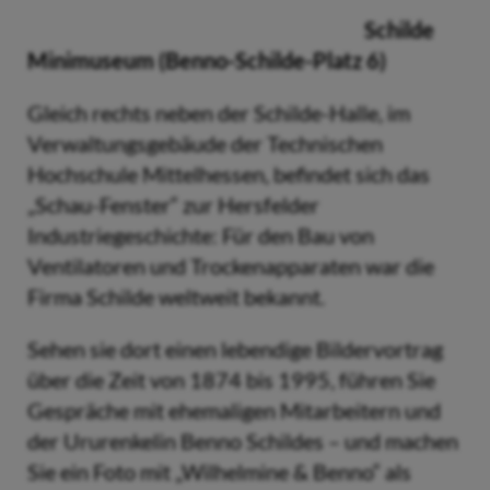
Schilde
Minimuseum (Benno-Schilde-Platz 6)
Gleich rechts neben der Schilde-Halle, im
Verwaltungsgebäude der Technischen
Hochschule Mittelhessen, befindet sich das
„Schau-Fenster“ zur Hersfelder
Industriegeschichte: Für den Bau von
Ventilatoren und Trockenapparaten war die
Firma Schilde weltweit bekannt.
Sehen sie dort einen lebendige Bildervortrag
über die Zeit von 1874 bis 1995, führen Sie
Gespräche mit ehemaligen Mitarbeitern und
der Ururenkelin Benno Schildes – und machen
Sie ein Foto mit „Wilhelmine & Benno“ als