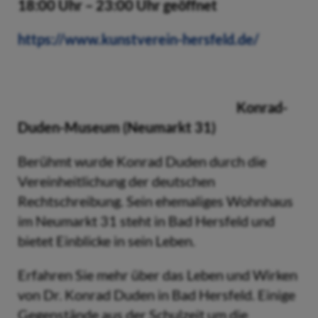
18:00 Uhr – 23:00 Uhr geöffnet
https://www.kunstverein-hersfeld.de/
Konrad-
Duden-Museum (Neumarkt 31)
Berühmt wurde Konrad Duden durch die
Vereinheitlichung der deutschen
Rechtschreibung. Sein ehemaliges Wohnhaus
im Neumarkt 31 steht in Bad Hersfeld und
bietet Einblicke in sein Leben.
Erfahren Sie mehr über das Leben und Wirken
von Dr. Konrad Duden in Bad Hersfeld. Einige
Gegenstände aus der Schulzeit um die