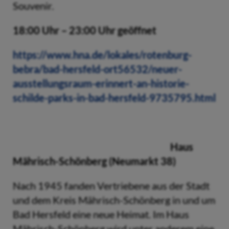
Souvenir.
18:00 Uhr – 23:00 Uhr geöffnet
https://www.hna.de/lokales/rotenburg-
bebra/bad-hersfeld-ort56532/neuer-
ausstellungsraum-erinnert-an-historie-
schilde-parks-in-bad-hersfeld-9735795.html
Haus
Mährisch-Schönberg (Neumarkt 38)
Nach 1945 fanden Vertriebene aus der Stadt
und dem Kreis Mährisch-Schönberg in und um
Bad Hersfeld eine neue Heimat. Im Haus
Mährisch-Schönberg wird unter anderem eine