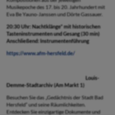
Musikepoche des 17. bis 20. Jahrhundert mit
Eva Be Yauno-Janssen und Dörte Gassauer.
20:30 Uhr: Nachtklänge“ mit historischen
Tasteninstrumenten und Gesang (30 min)
Anschließend: Instrumentenführung
https://www.afm-hersfeld.de/
Louis-
Demme-Stadtarchiv (Am Markt 1)
Besuchen Sie das „Gedächtnis der Stadt Bad
Hersfeld“ und seine Räumlichkeiten.
Entdecken Sie einzigartige Dokumente und