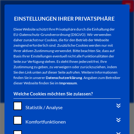
EINSTELLUNGEN IHRER PRIVATSPHÄRE
Diese Website schützt Ihre Privatsphäre durch die Einhaltung der
EU-Datenschutz-Grundverordnung (DSGVO). Wir verwenden
daher zunächst nur Cookies, die für den Betrieb der Webseite
zwingend erforderlich sind. Zusätzliche Cookies werden nur mit
Ihrer aktiven Zustimmung verwendet. Bitte beachten Sie, dass auf
Basis Ihrer Einstellungen eventuell nicht alle Funktionalitäten der
Seite zur Verfügung stehen. Es steht Ihnen jederzeit frei, Ihre
Zustimmung zu geben, zu verweigern oder zurückzuziehen, indem
Sie den Link unten auf dieser Seite aufrufen. Weitere Informationen
NEWSLETTER / CITY LETTER
finden Sie in unserer
Datenschutzerklärung
. Angaben zum Betreiber
dieser Webseite finden Sie im
Impressum
.
Welche Cookies möchten Sie zulassen?
Statistik / Analyse
START
Komfortfunktionen
BÜRGERSERVICE