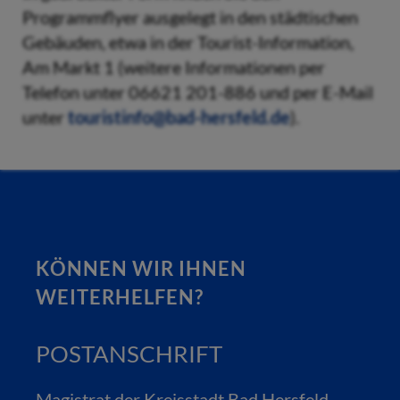
Programmflyer ausgelegt in den städtischen
Gebäuden, etwa in der Tourist-Information,
Am Markt 1 (weitere Informationen per
Telefon unter 06621 201-886 und per E-Mail
unter
touristinfo@bad-hersfeld.de
).
KÖNNEN WIR IHNEN
WEITERHELFEN?
POSTANSCHRIFT
Magistrat der Kreisstadt Bad Hersfeld