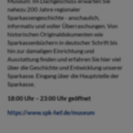
Museum: Im Dachgeschoss erwarten Sie
nahezu 200 Jahre regionaler
Sparkassengeschichte - anschaulich,
informativ und voller Überraschungen. Von
historischen Originaldokumenten wie
Sparkassenbüchern in deutscher Schrift bis
hin zur damaligen Einrichtung und
Ausstattung finden und erfahren Sie hier viel
über die Geschichte und Entwicklung unserer
Sparkasse. Eingang über die Hauptstelle der
Sparkasse.
18:00 Uhr – 23:00 Uhr geöffnet
https://www.spk-hef.de/museum