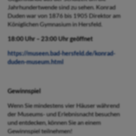
Jahrhundertwende sind zu sehen. Konrad
Duden war von 1876 bis 1905 Direktor am
Königlichen Gymnasium in Hersfeld.
18:00 Uhr – 23:00 Uhr geöffnet
https://museen.bad-hersfeld.de/konrad-
duden-museum.html
Gewinnspiel
Wenn Sie mindestens vier Häuser während
der Museums- und Erlebnisnacht besuchen
und entdecken, können Sie an einem
Gewinnspiel teilnehmen!