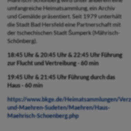
umfangreiche Heimatsammlung, ein Archiv
und Gemälde präsentiert. Seit 1979 unterhält
die Stadt Bad Hersfeld eine Partnerschaft mit
der tschechischen Stadt Šumperk (Mährisch-
Schönberg).
18:45 Uhr & 20:45 Uhr & 22:45 Uhr Führung
zur Flucht und Vertreibung - 60 min
19:45 Uhr & 21:45 Uhr Führung durch das
Haus - 60 min
https://www.bkge.de/Heimatsammlungen/Verz
und-Maehren-Sudeten/Maehren/Haus-
Maehrisch-Schoenberg.php