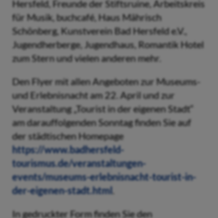
Hersfeld, Freunde der Stiftsruine, Arbeitskreis
für Musik, buchcafé, Haus Mährisch
Schönberg, Kunstverein Bad Hersfeld e.V.,
Jugendherberge, Jugendhaus, Romantik Hotel
zum Stern und vielen anderen mehr.
Den Flyer mit allen Angeboten zur Museums-
und Erlebnisnacht am 22. April und zur
Veranstaltung „Tourist in der eigenen Stadt“
am darauffolgenden Sonntag finden Sie auf
der städtischen Homepage
https://www.badhersfeld-
tourismus.de/veranstaltungen-
events/museums-erlebnisnacht-tourist-in-
der-eigenen-stadt.html
.
In gedruckter Form finden Sie den