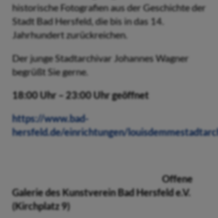
historische Fotografien aus der Geschichte der
Stadt Bad Hersfeld, die bis in das 14.
Jahrhundert zurückreichen.
Der junge Stadtarchivar Johannes Wagner
begrüßt Sie gerne.
18:00 Uhr – 23:00 Uhr geöffnet
https://www.bad-
hersfeld.de/einrichtungen/louisdemmestadtarc
Offene
Galerie des Kunstverein Bad Hersfeld e.V.
(Kirchplatz 9)