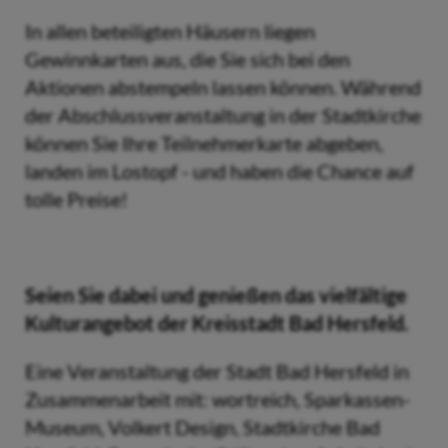
In allen beteiligten Häusern liegen
Gewinnkarten aus, die Sie sich bei den
Aktionen abstempeln lassen können. Während
der Abschlussveranstaltung in der Stadtkirche
können Sie Ihre Teilnehmerkarte abgeben,
landen im Lostopf - und haben die Chance auf
tolle Preise!
Seien Sie dabei und genießen das vielfältige
Kulturangebot der Kreisstadt Bad Hersfeld.
Eine Veranstaltung der Stadt Bad Hersfeld in
Zusammenarbeit mit: wortreich, Sparkassen-
Museum, Volkert Design, Stadtkirche Bad