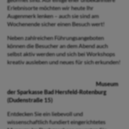
Erlebnisorte möchten wir heute Ihr
Augenmerk lenken – auch sie sind am
Wochenende sicher einen Besuch wert!
Neben zahlreichen Führungsangeboten
können die Besucher an dem Abend auch
selbst aktiv werden und sich bei Workshops
kreativ ausleben und neues für sich erkunden!
Museum
der Sparkasse Bad Hersfeld-Rotenburg
(Dudenstraße 15)
Entdecken Sie ein liebevoll und
wissenschaftlich fundiert eingerichtetes