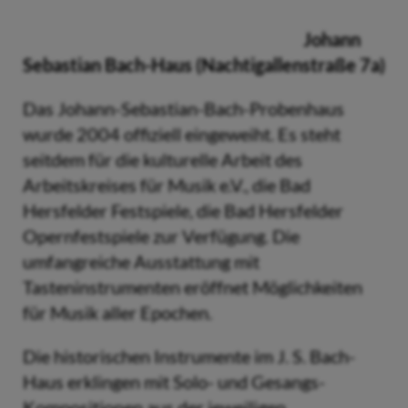
Johann
Sebastian Bach-Haus (Nachtigallenstraße 7a)
Das Johann-Sebastian-Bach-Probenhaus
wurde 2004 offiziell eingeweiht. Es steht
seitdem für die kulturelle Arbeit des
Arbeitskreises für Musik e.V., die Bad
Hersfelder Festspiele, die Bad Hersfelder
Opernfestspiele zur Verfügung. Die
umfangreiche Ausstattung mit
Tasteninstrumenten eröffnet Möglichkeiten
für Musik aller Epochen.
Die historischen Instrumente im J. S. Bach-
Haus erklingen mit Solo- und Gesangs-
Kompositionen aus der jeweiligen