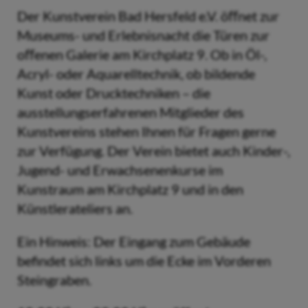
Der Kunstverein Bad Hersfeld e.V. öﬀnet zur
Museums- und Erlebnisnacht die Türen zur
oﬀenen Galerie am Kirchplatz 9. Ob in Öl-,
Acryl- oder Aquarelltechnik, ob bildende
Kunst oder Drucktechniken – die
ausstellungserfahrenen Mitglieder des
Kunstvereins stehen Ihnen für Fragen gerne
zur Verfügung. Der Verein bietet auch Kinder-,
Jugend- und Erwachsenenkurse im
Kunstraum am Kirchplatz 9 und in den
Künstlerateliers an.
Ein Hinweis: Der Eingang zum Gebäude
befindet sich links um die Ecke im Vorderen
Steingraben.