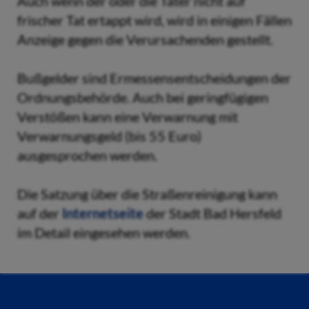
Auch wenn der oder die Täter nicht auf
frischer Tat ertappt wird, wird in einigen Fällen
Anzeige gegen die Verursachenden gestellt.
Bußgelder sind Ermessensentscheidungen der
Ordnungsbehörde. Auch bei geringfügigen
Verstößen kann eine Verwarnung mit
Verwarnungsgeld (bis 55 Euro)
ausgesprochen werden.
Die Satzung über die Straßenreinigung kann
auf der
Internetseite
der Stadt Bad Hersfeld
im Detail eingesehen werden.