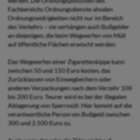
werden. Die Ordnungspolizisten des
Fachbereichs Ordnungsdienste ahnden
Ordnungswidrigkeiten nicht nur im Bereich
des Verkehrs – sie verhängen auch Bußgelder
an diejenigen, die beim Wegwerfen von Müll
auf öffentliche Flächen erwischt werden.
Das Wegwerfen einer Zigarettenkippe kann
zwischen 50 und 150 Euro kosten, das
Zurücklassen von Einwegbechern oder
anderen Verpackungen nach dem Verzehr 100
bis 200 Euro. Teurer wird es bei der illegalen
Ablagerung von Sperrmüll: Hier kommt auf die
verantwortliche Person ein Bußgeld zwischen
300 und 2.500 Euro zu.