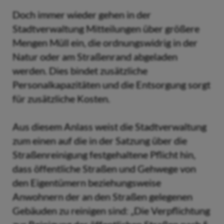
Doch immer wieder gehen in der
Stadtverwaltung Mitteilungen über größere
Mengen Müll ein, die ordnungswidrig in der
Natur oder am Straßenrand abgeladen
werden. Dies bindet zusätzliche
Personalkapazitäten und die Entsorgung sorgt
für zusätzliche Kosten.
Aus diesem Anlass weist die Stadtverwaltung
zum einen auf die in der Satzung über die
Straßenreinigung festgehaltene Pflicht hin,
dass öffentliche Straßen und Gehwege von
den Eigentümern beziehungsweise
Anwohnern der an den Straßen gelegenen
Gebäuden zu reinigen sind: „Die Verpflichtung