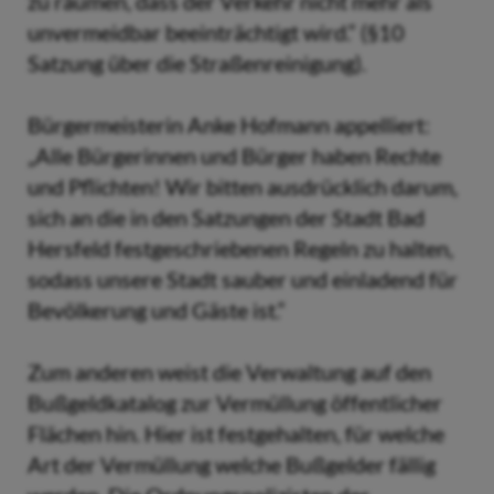
zu räumen, dass der Verkehr nicht mehr als
unvermeidbar beeinträchtigt wird.“ (§10
Satzung über die Straßenreinigung).
Bürgermeisterin Anke Hofmann appelliert:
„Alle Bürgerinnen und Bürger haben Rechte
und Pflichten! Wir bitten ausdrücklich darum,
sich an die in den Satzungen der Stadt Bad
Hersfeld festgeschriebenen Regeln zu halten,
sodass unsere Stadt sauber und einladend für
Bevölkerung und Gäste ist.“
Zum anderen weist die Verwaltung auf den
Bußgeldkatalog zur Vermüllung öffentlicher
Flächen hin. Hier ist festgehalten, für welche
Art der Vermüllung welche Bußgelder fällig