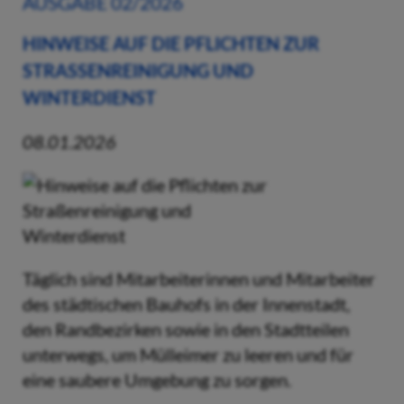
AUSGABE 02/2026
HINWEISE AUF DIE PFLICHTEN ZUR
STRASSENREINIGUNG UND W
INTERDIENST
08.01.2026
Täglich sind Mitarbeiterinnen und Mitarbeiter
des städtischen Bauhofs in der Innenstadt,
den Randbezirken sowie in den Stadtteilen
unterwegs, um Mülleimer zu leeren und für
eine saubere Umgebung zu sorgen.