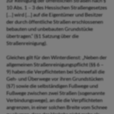
zur Reinigung der öffentlichen Straßen nach §
10 Abs. 1 – 3 des Hessischen Straßengesetzes
[…] wird […] auf die Eigentümer und Besitzer
der durch öffentliche Straßen erschlossenen
bebauten und unbebauten Grundstücke
übertragen.“ (§1 Satzung über die
Straßenreinigung).
Gleiches gilt für den Winterdienst: „Neben der
allgemeinen Straßenreinigungspflicht (§§ 6 –
9) haben die Verpflichteten bei Schneefall die
Geh- und Überwege vor ihren Grundstücken
(§7) sowie die selbständigen Fußwege und
Fußwege zwischen zwei Straßen (sogenannte
Verbindungswege), an die die Verpflichteten
angrenzen, in einer solchen Breite vom Schnee