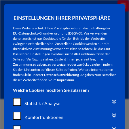
EINSTELLUNGEN IHRER PRIVATSPHÄRE
Diese Website schützt Ihre Privatsphäre durch die Einhaltung der
EU-Datenschutz-Grundverordnung (DSGVO). Wir verwenden
daher zunächst nur Cookies, die für den Betrieb der Webseite
zwingend erforderlich sind. Zusätzliche Cookies werden nur mit
Ihrer aktiven Zustimmung verwendet. Bitte beachten Sie, dass auf
Basis Ihrer Einstellungen eventuell nicht alle Funktionalitäten der
Seite zur Verfügung stehen. Es steht Ihnen jederzeit frei, Ihre
Zustimmung zu geben, zu verweigern oder zurückzuziehen, indem
Sie den Link unten auf dieser Seite aufrufen. Weitere Informationen
NEWSLETTER / CITY LETTER
finden Sie in unserer
Datenschutzerklärung
. Angaben zum Betreiber
dieser Webseite finden Sie im
Impressum
.
Welche Cookies möchten Sie zulassen?
Statistik / Analyse
START
Komfortfunktionen
BÜRGERSERVICE