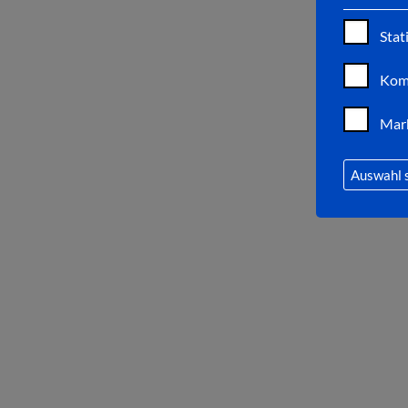
Stat
Kom
Mar
Auswahl 