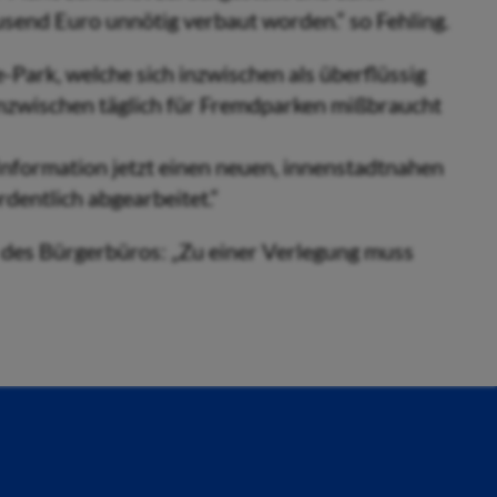
end Euro unnötig verbaut worden.“ so Fehling.
Park, welche sich inzwischen als überflüssig
 inzwischen täglich für Fremdparken mißbraucht
Information jetzt einen neuen, innenstadtnahen
rdentlich abgearbeitet.“
 des Bürgerbüros: „Zu einer Verlegung muss