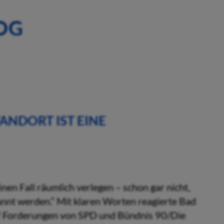
OG
ANDORT IST EINE
nen Fall räumlich verlegen – schon gar nicht,
annt werden.“ Mit klaren Worten reagierte Bad
f Forderungen von SPD und Bündnis 90/Die