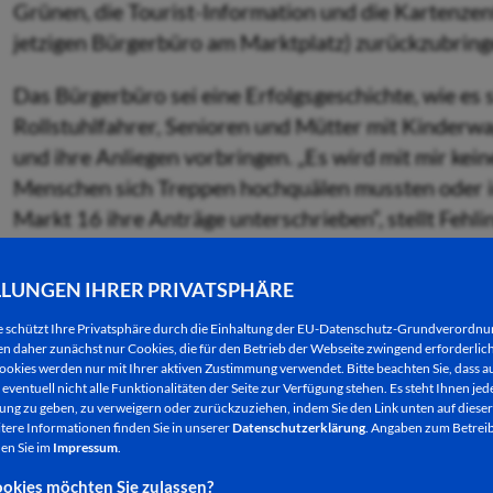
Grünen, die Tourist-Information und die Kartenzen
jetzigen Bürgerbüro am Marktplatz) zurückzubring
Das Bürgerbüro sei eine Erfolgsgeschichte, wie es 
Rollstuhlfahrer, Senioren und Mütter mit Kinderw
und ihre Anliegen vorbringen. „Es wird mit mir kein
Menschen sich Treppen hochquälen mussten oder 
Markt 16 ihre Anträge unterschrieben“, stellt Fehlin
Zudem sieht Fehling gar keine Notwendigkeit, die K
LLUNGEN IHRER PRIVATSPHÄRE
verlegen. Der Kartenverkauf laufe gut, auch mit eine
kein Fall bekannt, dass jemand kein Ticket gekauft h
e schützt Ihre Privatsphäre durch die Einhaltung der EU-Datenschutz-Grundverordn
 daher zunächst nur Cookies, die für den Betrieb der Webseite zwingend erforderlich
anderen Eingang im selben Gebäude zu erreichen is
ookies werden nur mit Ihrer aktiven Zustimmung verwendet. Bitte beachten Sie, dass au
eventuell nicht alle Funktionalitäten der Seite zur Verfügung stehen. Es steht Ihnen jede
ng zu geben, zu verweigern oder zurückzuziehen, indem Sie den Link unten auf dieser
Die Kartenzentale sei unverzichtbar, wenn auch de
tere Informationen finden Sie in unserer
Datenschutzerklärung
. Angaben zum Betreib
zunimmt: Inzwischen werden 30% der Tickets über d
en Sie im
Impressum
.
Daher druckten sich viele der Kunden ihr Ticket imm
okies möchten Sie zulassen?