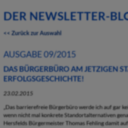
DER NEWSLETTER-BL
<< Zurück zur Auswahl
AUSGABE 09/2015
DAS BÜRGERBÜRO AM JETZIGEN ST
ERFOLGSGESCHICHTE!
23.02.2015
„Das barrierefreie Bürgerbüro werde ich auf gar kei
wenn nicht mal konkrete Standortalternativen gen
Hersfelds Bürgermeister Thomas Fehling damit au