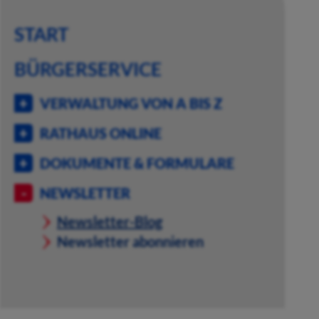
START
BÜRGERSERVICE
VERWALTUNG VON A BIS Z
RATHAUS ONLINE
DOKUMENTE & FORMULARE
NEWSLETTER
Newsletter-Blog
Newsletter abonnieren