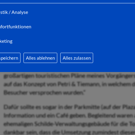
Zukunft.“
istik / Analyse
Statt „immer wieder neue Standortdiskussionen losz
fortfunktionen
in 2011 deshalb lieber darauf konzentriert, dass d
stabil läuft. Seitdem gab es keine gravierenden Ausf
keting
der Web-Shop auch schon mal tagelang nicht verfü
Die Umsetzung der Tourist-Information (TI) in den 
speichern
Alles ablehnen
Alles zulassen
gewesen - das sieht auch Fehling so. „Allerdings ge
großartigen touristischen Pläne meines Vorgänge
auf das Konzept von Petri & Tiemann, in welchem d
Besucher versprochen wurden.“
Dafür sollte es sogar in der Parkmitte (auf der Plaz
Information und ein Café geben. Begleitend waren 
ehemaligen Schilde-Verwaltungsgebäude für die T
dankbar sein, dass die Umsetzung zumindest dieser