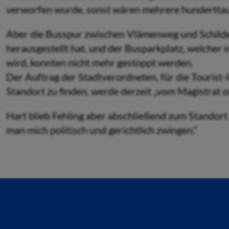
verworfen wurde, sonst wären mehrere hunderttaus
Aber die Busspur zwischen Vlämenweg und Schilde-
herausgestellt hat, und der Busparkplatz, welcher
wird, konnten nicht mehr gestoppt werden.
Der Auftrag der Stadtverordneten, für die Tourist-
Standort zu finden, werde derzeit „vom Magistrat o
Hart blieb Fehling aber abschließend zum Standort
man mich politisch und gerichtlich zwingen.“