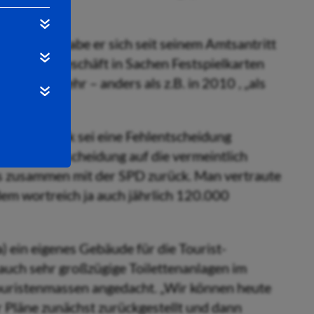
utreten“, habe er sich seit seinem Amtsantritt
as Online-Geschäft in Sachen Festspielkarten
allzeiten mehr – anders als z.B. in 2010 , „als
gbar war“.
Schilde-Park sei eine Fehlentscheidung
ht diese Entscheidung auf die vermeintlich
rs zusammen mit der SPD zurück. Man vertraute
em wortreich ja auch jährlich 120.000
a) ein eigenes Gebäude für die Tourist-
auch sehr großzügige Toilettenanlagen im
ouristenmassen angedacht. „Wir können heute
 Pläne zunächst zurückgestellt und dann