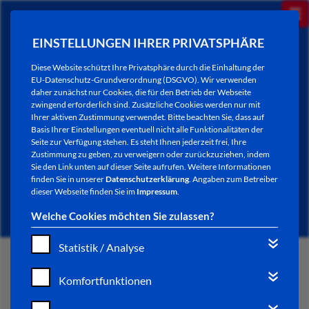
EINSTELLUNGEN IHRER PRIVATSPHÄRE
Diese Website schützt Ihre Privatsphäre durch die Einhaltung der
EU-Datenschutz-Grundverordnung (DSGVO). Wir verwenden
daher zunächst nur Cookies, die für den Betrieb der Webseite
zwingend erforderlich sind. Zusätzliche Cookies werden nur mit
Ihrer aktiven Zustimmung verwendet. Bitte beachten Sie, dass auf
Basis Ihrer Einstellungen eventuell nicht alle Funktionalitäten der
Seite zur Verfügung stehen. Es steht Ihnen jederzeit frei, Ihre
Zustimmung zu geben, zu verweigern oder zurückzuziehen, indem
Sie den Link unten auf dieser Seite aufrufen. Weitere Informationen
NEWSLETTER / CITY LETTER
finden Sie in unserer
Datenschutzerklärung
. Angaben zum Betreiber
dieser Webseite finden Sie im
Impressum
.
Welche Cookies möchten Sie zulassen?
Statistik / Analyse
START
Komfortfunktionen
BÜRGERSERVICE