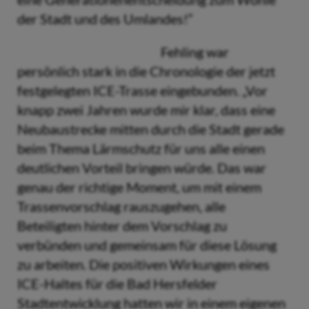
der Stadt und des Umlandes!“
Fehling war
persönlich stark in die Chronologie der jetzt
festgelegten ICE-Trasse eingebunden. „Vor
knapp zwei Jahren wurde mir klar, dass eine
Neubaustrecke mitten durch die Stadt gerade
beim Thema Lärmschutz für uns alle einen
deutlichen Vorteil bringen würde. Das war
genau der richtige Moment, um mit einem
Trassenvorschlag rauszugehen, alle
Beteiligten hinter dem Vorschlag zu
verbünden und gemeinsam für diese Lösung
zu arbeiten. Die positiven Wirkungen eines
ICE-Haltes für die Bad Hersfelder
Stadtentwicklung hatten wir in einem eigenen