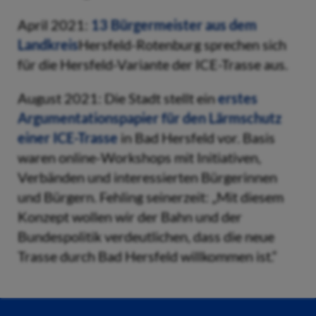
April 2021:
13 Bürgermeister aus dem
Landkreis
Hersfeld-Rotenburg sprechen sich
für die Hersfeld-Variante der ICE-Trasse aus.
August 2021: Die Stadt stellt ein
erstes
Argumentationspapier für den Lärmschutz
einer ICE-Trasse
in Bad Hersfeld vor. Basis
waren online-Workshops mit Initiativen,
Verbänden und interessierten Bürgerinnen
und Bürgern. Fehling seinerzeit: „Mit diesem
Konzept wollen wir der Bahn und der
Bundespolitik verdeutlichen, dass die neue
Trasse durch Bad Hersfeld willkommen ist.“