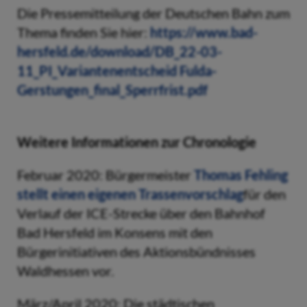
Die Pressemitteilung der Deutschen Bahn zum
Thema finden Sie hier:
https://www.bad-
hersfeld.de/download/DB_22-03-
11_PI_Variantenentscheid Fulda-
Gerstungen_final_Sperrfrist.pdf
Weitere Informationen zur Chronologie
Februar 2020: Bürgermeister
Thomas Fehling
stellt einen eigenen Trassenvorschlag
für den
Verlauf der ICE-Strecke über den Bahnhof
Bad Hersfeld im Konsens mit den
Bürgerinitiativen des Aktionsbündnisses
Waldhessen vor.
März/April 2020: Die städtischen