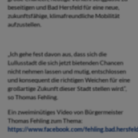
beseitigen und Bad Hersfeld für eine neue,
zukunftsfähige, klimafreundliche Mobilität
aufzustellen.
„Ich gehe fest davon aus, dass sich die
Lullusstadt die sich jetzt bietenden Chancen
nicht nehmen lassen und mutig, entschlossen
und konsequent die richtigen Weichen für eine
großartige Zukunft dieser Stadt stellen wird.“,
so Thomas Fehling.
Ein zweiminütiges Video von Bürgermeister
Thomas Fehling zum Thema:
https://www.facebook.com/fehling.bad.hersf