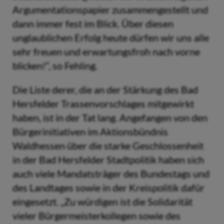
Argumentationspapier zusammengestellt und
dann immer fest im Blick. Über diesen
unglaublichen Erfolg heute dürfen wir uns alle
sehr freuen und erwartungsfroh nach vorne
blicken!“, so Fehling.
Die Liste derer, die an der Stärkung des Bad
Hersfelder Trassenvorschlages mitgewirkt
haben, ist in der Tat lang. Angefangen von den
Bürgerinitiativen im Aktionsbündnis
Waldhessen über die starke Geschlossenheit
in der Bad Hersfelder Stadtpolitik haben sich
auch viele Mandatsträger des Bundestags und
des Landtages sowie in der Kreispolitik dafür
eingesetzt. „Zu würdigen ist die Solidarität
vieler Bürgermeisterkollegen sowie des