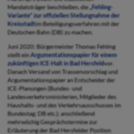
Mandatsträger beschließen, die
„Fehling-
Variante“ zur offiziellen Stellungnahme der
Kreisstadt
im Beteiligungsverfahren mit der
Deutschen Bahn (DB) zu machen.
Juni 2020: Bürgermeister Thomas Fehling
stellt ein
Argumentationspapier für einem
zukünftigen ICE-Halt in Bad Hersfeld
vor.
Danach Versand von Trassenvorschlag und
Argumentationspapier an Entscheider der
ICE-Planungen (Bundes- und
Landesverkehrsministerien, Mitglieder des
Haushalts- und des Verkehrsausschusses im
Bundestag; DB etc.); anschließend
mehrwöchig Gesprächstermine zur
Erläuterung der Bad Hersfelder Position