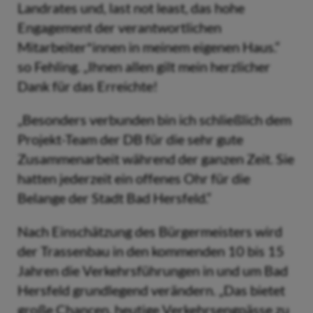
Landrates und, last not least, das hohe
Engagement der verantwortlichen
Mitarbeiter*innen in meinem eigenen Haus.“
so Fehling. „Ihnen allen gilt mein herzlicher
Dank für das Erreichte!
„Besonders verbunden bin ich schließlich dem
Projekt-Team der DB für die sehr gute
Zusammenarbeit während der ganzen Zeit. Sie
hatten jederzeit ein offenes Ohr für die
Belange der Stadt Bad Hersfeld.“
Nach Einschätzung des Bürgermeisters wird
der Trassenbau in den kommenden 10 bis 15
Jahren die Verkehrsführungen in und um Bad
Hersfeld grundlegend verändern. „Das bietet
große Chancen, heutige Verkehrsengpässe zu