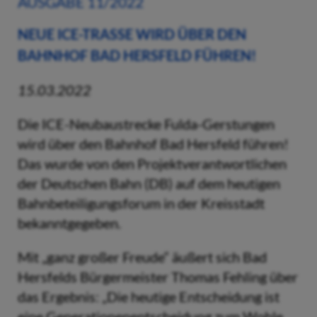
AUSGABE 11/2022
NEUE ICE-TRASSE WIRD ÜBER DEN
BAHNHOF BAD HERSFELD FÜHREN!
15.03.2022
Die ICE-Neubaustrecke Fulda-Gerstungen
wird über den Bahnhof Bad Hersfeld führen!
Das wurde von den Projektverantwortlichen
der Deutschen Bahn (DB) auf dem heutigen
Bahnbeteiligungsforum in der Kreisstadt
bekanntgegeben.
Mit „ganz großer Freude“ äußert sich Bad
Hersfelds Bürgermeister Thomas Fehling über
das Ergebnis: „Die heutige Entscheidung ist
eine Generationenentscheidung zum Wohle