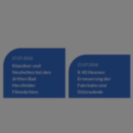
27.07.2026
21.07.2026
Klassiker und
Neuheiten bei den
K 40 Heenes:
dritten Bad
Erneuerung der
Hersfelder
Fahrbahn und
Filmnächten
Stützwände