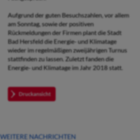
Aufgrund der guten Besuchszahlen, vor allem
am Sonntag, sowie der positiven
Rückmeldungen der Firmen plant die Stadt
Bad Hersfeld die Energie- und Klimatage
wieder im regelmäßigen zweijährigen Turnus
stattfinden zu lassen. Zuletzt fanden die
Energie- und Klimatage im Jahr 2018 statt.
Druckansicht
WEITERE NACHRICHTEN