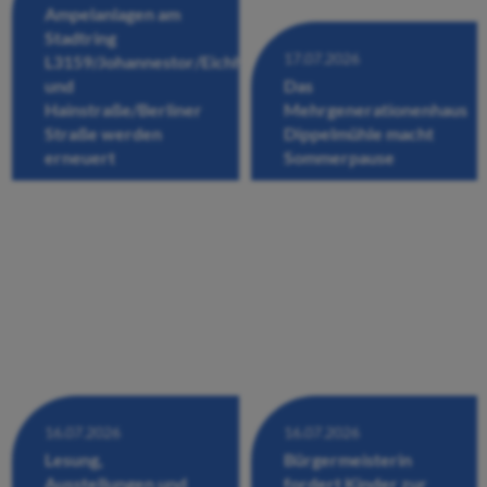
Ampelanlagen am
Stadtring
17.07.2026
L3159/Johannestor/Eichhofstraße/Fuldastraße
und
Das
Hainstraße/Berliner
Mehrgenerationenhaus
Straße werden
Dippelmühle macht
erneuert
Sommerpause
16.07.2026
16.07.2026
Lesung,
Bürgermeisterin
Ausstellungen und
fordert Kinder zur