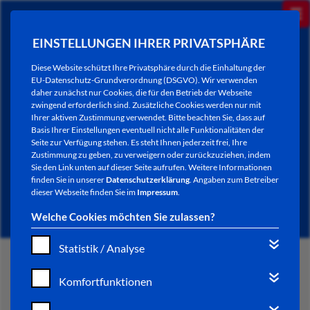
EINSTELLUNGEN IHRER PRIVATSPHÄRE
Diese Website schützt Ihre Privatsphäre durch die Einhaltung der
EU-Datenschutz-Grundverordnung (DSGVO). Wir verwenden
daher zunächst nur Cookies, die für den Betrieb der Webseite
zwingend erforderlich sind. Zusätzliche Cookies werden nur mit
Ihrer aktiven Zustimmung verwendet. Bitte beachten Sie, dass auf
Basis Ihrer Einstellungen eventuell nicht alle Funktionalitäten der
Seite zur Verfügung stehen. Es steht Ihnen jederzeit frei, Ihre
Zustimmung zu geben, zu verweigern oder zurückzuziehen, indem
Sie den Link unten auf dieser Seite aufrufen. Weitere Informationen
AKTUELLES
finden Sie in unserer
Datenschutzerklärung
. Angaben zum Betreiber
dieser Webseite finden Sie im
Impressum
.
Welche Cookies möchten Sie zulassen?
Statistik / Analyse
START
Komfortfunktionen
VERWALTUNG