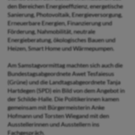
den Bereichen Energieeffizienz, energetische
Sanierung, Photovoltaik, Energieversorgung,
Erneuerbare Energien, Finanzierung und
Förderung, Nahmobilität, neutrale
Energieberatung, ökologisches Bauen und
Heizen, Smart Home und Wärmepumpen.
Am Samstagvormittag machten sich auch die
Bundestagsabgeordnete Awet Tesfaiesus
(Grüne) und die Landtagsabgeordnete Tanja
Hartdegen (SPD) ein Bild von dem Angebot in
der Schilde-Halle. Die Politikerinnen kamen
gemeinsam mit Bürgermeisterin Anke
Hofmann und Torsten Wiegand mit den
Ausstellerinnen und Ausstellern ins
Fachgespräch.