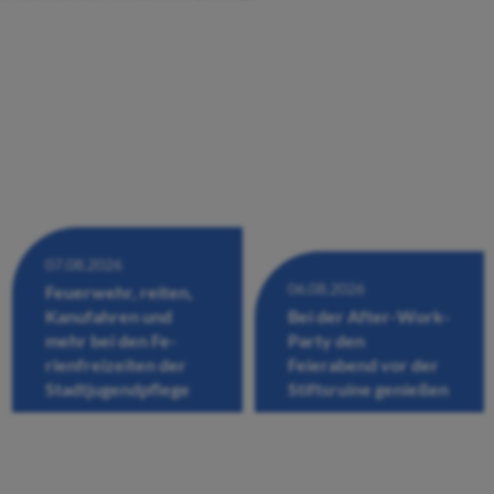
07.08.2026
06.08.2026
Feuerwehr, reiten,
Kanufahren und
Bei der After-Work-
mehr bei den Fe-
Party den
rienfreizeiten der
Feierabend vor der
Stadtjugendpflege
Stiftsruine genießen