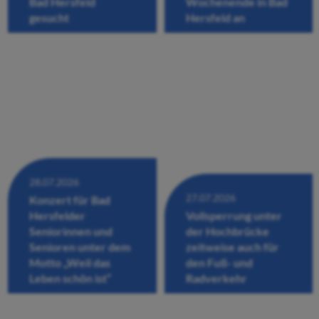
Bad Hersfeld
Wochenende in Bad
gesucht
Hersfeld an
28.07.2026
27.07.2026
Konzert für Bad
Hersfelder
Vollsperrung unter
Seniorinnen und
der Hochbrücke
Senioren unter dem
zeitweise auch für
Motto „Weil das
den Fuß- und
Leben schön ist“
Radverkehr