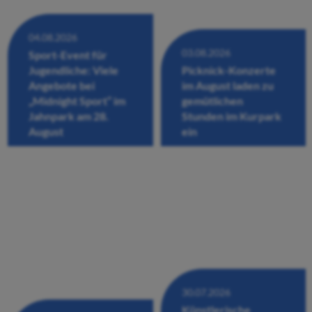
04.08.2026
03.08.2026
Sport-Event für
Jugendliche: Viele
Picknick-Konzerte
Angebote bei
im August laden zu
„Midnight Sport“ im
gemütlichen
Jahnpark am 28.
Stunden im Kurpark
August
ein
30.07.2026
Künstlerische