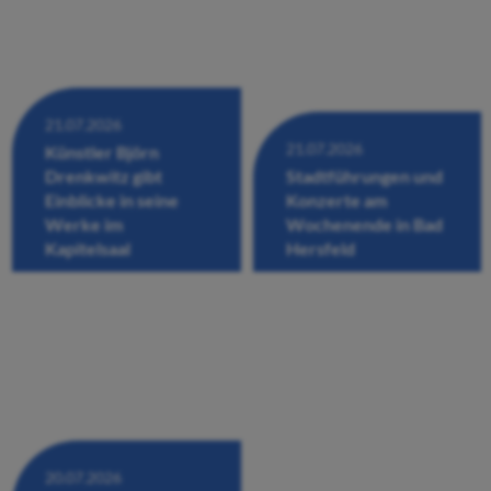
21.07.2026
21.07.2026
Künstler Björn
Drenkwitz gibt
Stadtführungen und
Einblicke in seine
Konzerte am
Werke im
Wochenende in Bad
Kapitelsaal
Hersfeld
20.07.2026