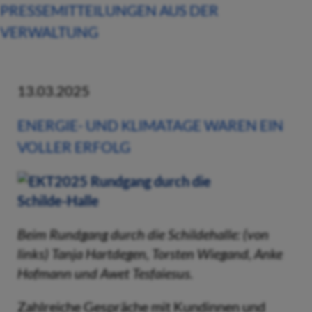
PRESSEMITTEILUNGEN AUS DER
VERWALTUNG
13.03.2025
ENERGIE- UND KLIMATAGE WAREN EIN
VOLLER ERFOLG
Beim Rundgang durch die Schildehalle: (von
links) Tanja Hartdegen, Torsten Wiegand, Anke
Hofmann und Awet Tesfaiesus.
Zahlreiche Gespräche mit Kundinnen und