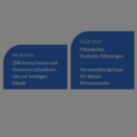
05.08.2026
Filmnächte,
06.08.2026
Flutlicht, Führungen
200 Seniorinnen und
-
Senioren schunkeln
Veranstaltungstipps
mit zur Schlager-
für dieses
Musik
Wochenende