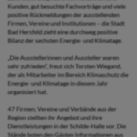
Kunden, gut besuchte Fachvorträge und viele
positive Rückmeldungen der ausstellenden
Firmen, Vereine und Institutionen – die Stadt
Bad Hersfeld zieht eine durchweg positive
Bilanz der sechsten Energie- und Klimatage.
„Die Ausstellerinnen und Aussteller waren
sehr zufrieden“, freut sich Torsten Wiegand,
der als Mitarbeiter im Bereich Klimaschutz die
Energie- und Klimatage in diesem Jahr
organisiert hat.
47 Firmen, Vereine und Verbände aus der
Region stellten ihr Angebot und ihre
Dienstleistungen in der Schilde-Halle vor. Die
Stände boten den Gästen Informationen aus