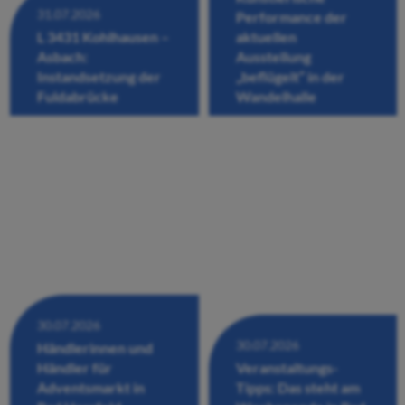
31.07.2026
Performance der
L 3431 Kohlhausen –
aktuellen
Asbach:
Ausstellung
Instandsetzung der
„beflügelt“ in der
Fuldabrücke
Wandelhalle
30.07.2026
30.07.2026
Händlerinnen und
Händler für
Veranstaltungs-
Adventsmarkt in
Tipps: Das steht am