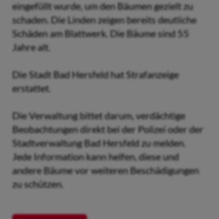
eingefüllt wurde, um den Bäumen gezielt zu
schaden. Die Linden zeigen bereits deutliche
Schäden am Blattwerk. Die Bäume sind 55
Jahre alt.
Die Stadt Bad Hersfeld hat Strafanzeige
erstattet.
Die Verwaltung bittet darum, verdächtige
Beobachtungen direkt bei der Polizei oder der
Stadtverwaltung Bad Hersfeld zu melden.
Jede Information kann helfen, diese und
andere Bäume vor weiteren Beschädigungen
zu schützen.