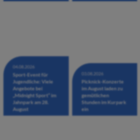
04.08.2026
03.08.2026
Sport-Event für
Jugendliche: Viele
Picknick-Konzerte
Angebote bei
im August laden zu
„Midnight Sport“ im
gemütlichen
Jahnpark am 28.
Stunden im Kurpark
August
ein