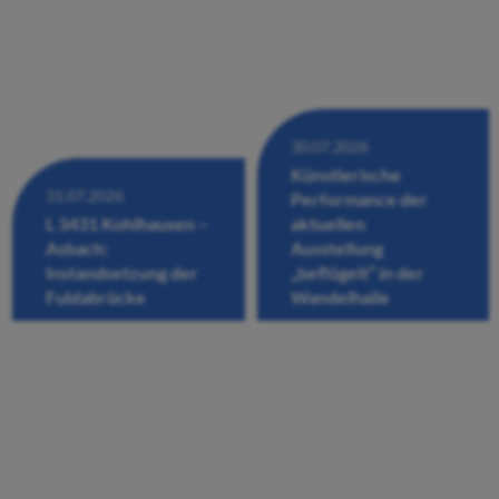
30.07.2026
Künstlerische
31.07.2026
Performance der
L 3431 Kohlhausen –
aktuellen
Asbach:
Ausstellung
Instandsetzung der
„beflügelt“ in der
Fuldabrücke
Wandelhalle