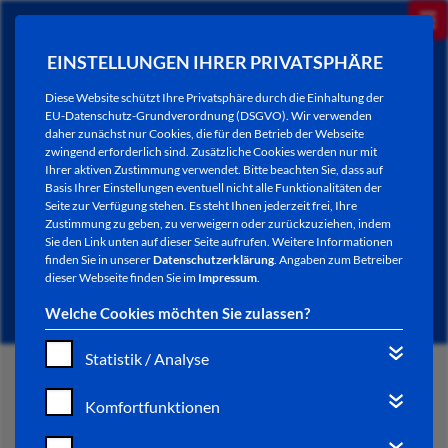
EINSTELLUNGEN IHRER PRIVATSPHÄRE
Diese Website schützt Ihre Privatsphäre durch die Einhaltung der
EU-Datenschutz-Grundverordnung (DSGVO). Wir verwenden
daher zunächst nur Cookies, die für den Betrieb der Webseite
zwingend erforderlich sind. Zusätzliche Cookies werden nur mit
Ihrer aktiven Zustimmung verwendet. Bitte beachten Sie, dass auf
Basis Ihrer Einstellungen eventuell nicht alle Funktionalitäten der
Seite zur Verfügung stehen. Es steht Ihnen jederzeit frei, Ihre
Zustimmung zu geben, zu verweigern oder zurückzuziehen, indem
Sie den Link unten auf dieser Seite aufrufen. Weitere Informationen
AKTUELLES
finden Sie in unserer
Datenschutzerklärung
. Angaben zum Betreiber
dieser Webseite finden Sie im
Impressum
.
Welche Cookies möchten Sie zulassen?
Statistik / Analyse
START
Komfortfunktionen
VERWALTUNG