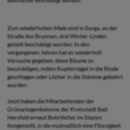
Bohrlöcher beschädigt worden.
Zum wiederholten Male sind in Sorga, an der
Straße Am Brunnen, drei Winter-Linden
gezielt beschädigt worden. In den
vergangenen Jahren hat es wiederholt
Versuche gegeben, diese Bäume zu
beschädigen, indem Kupfernägel in die Rinde
geschlagen oder Löcher in die Stämme gebohrt
wurden.
Jetzt haben die Mitarbeitenden der
Grünanlagenkolonne der Kreisstadt Bad
Hersfeld erneut Bohrlöcher im Stamm
festgestellt, in die mutmaßlich eine Flüssigkeit