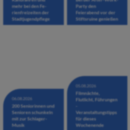
mehr bei den Fe-
Party den
rienfreizeiten der
Feierabend vor der
Stadtjugendpflege
Stiftsruine genießen
05.08.2026
Filmnächte,
06.08.2026
Flutlicht, Führungen
200 Seniorinnen und
-
Senioren schunkeln
Veranstaltungstipps
mit zur Schlager-
für dieses
Musik
Wochenende