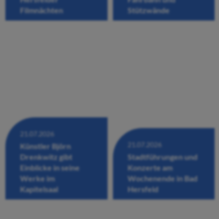
Filmnächten
Stützwände
21.07.2026
21.07.2026
Künstler Björn
Drenkwitz gibt
Stadtführungen und
Einblicke in seine
Konzerte am
Werke im
Wochenende in Bad
Kapitelsaal
Hersfeld