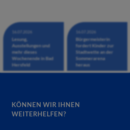
16.07.2026
16.07.2026
Lesung,
Bürgermeisterin
Ausstellungen und
fordert Kinder zur
mehr dieses
Stadtwette an der
Wochenende in Bad
Sommerarena
Hersfeld
heraus
KÖNNEN WIR IHNEN
WEITERHELFEN?