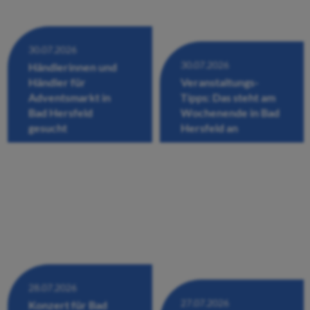
30.07.2026
30.07.2026
Händlerinnen und
Händler für
Veranstaltungs-
Adventsmarkt in
Tipps: Das steht am
Bad Hersfeld
Wochenende in Bad
gesucht
Hersfeld an
28.07.2026
27.07.2026
Konzert für Bad