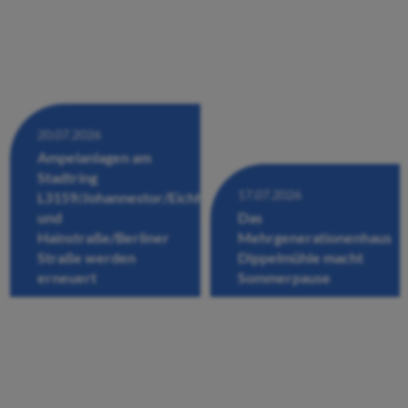
20.07.2026
Ampelanlagen am
Stadtring
17.07.2026
L3159/Johannestor/Eichhofstraße/Fuldastraße
und
Das
Hainstraße/Berliner
Mehrgenerationenhaus
Straße werden
Dippelmühle macht
erneuert
Sommerpause