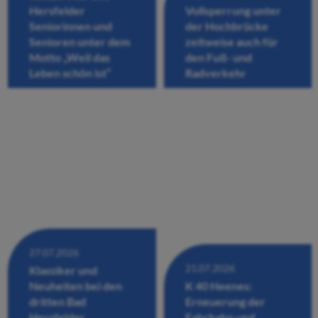
Hersfelder
Vollsperrung unter
Seniorinnen und
der Hochbrücke
Senioren unter dem
zeitweise auch für
Motto „Weil das
den Fuß- und
Leben schön ist“
Radverkehr
27.07.2026
21.07.2026
Klassiker und
Neuheiten bei den
K 40 Heenes:
dritten Bad
Erneuerung der
Hersfelder
Fahrbahn und