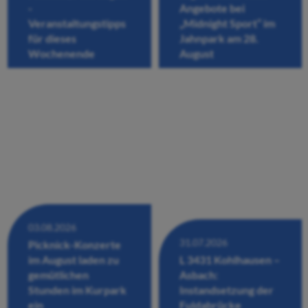
-
Angebote bei
Veranstaltungstipps
„Midnight Sport“ im
für dieses
Jahnpark am 28.
Wochenende
August
03.08.2026
31.07.2026
Picknick-Konzerte
im August laden zu
L 3431 Kohlhausen –
gemütlichen
Asbach:
Stunden im Kurpark
Instandsetzung der
ein
Fuldabrücke