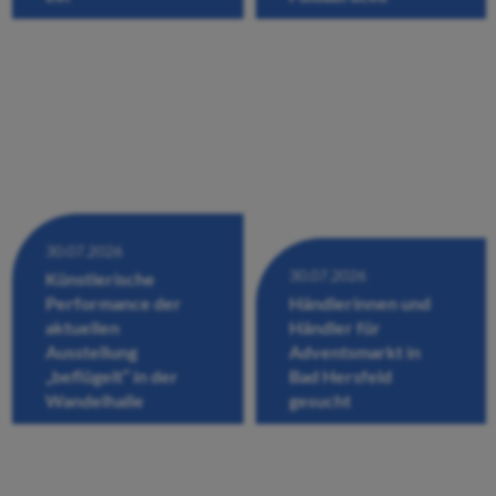
30.07.2026
30.07.2026
Künstlerische
Performance der
Händlerinnen und
aktuellen
Händler für
Ausstellung
Adventsmarkt in
„beflügelt“ in der
Bad Hersfeld
Wandelhalle
gesucht