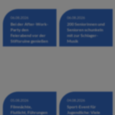
06.08.2026
06.08.2026
Bei der After-Work-
200 Seniorinnen und
Party den
Senioren schunkeln
Feierabend vor der
mit zur Schlager-
Stiftsruine genießen
Musik
05.08.2026
04.08.2026
Filmnächte,
Sport-Event für
Flutlicht, Führungen
Jugendliche: Viele