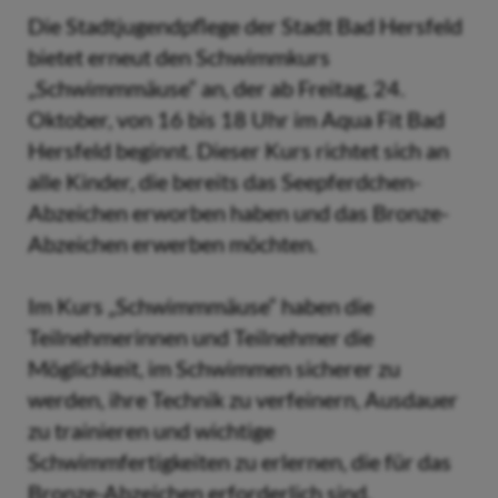
Die Stadtjugendpflege der Stadt Bad Hersfeld
bietet erneut den Schwimmkurs
„Schwimmmäuse“ an, der ab Freitag, 24.
Oktober, von 16 bis 18 Uhr im Aqua Fit Bad
Hersfeld beginnt. Dieser Kurs richtet sich an
alle Kinder, die bereits das Seepferdchen-
Abzeichen erworben haben und das Bronze-
Abzeichen erwerben möchten.
Im Kurs „Schwimmmäuse“ haben die
Teilnehmerinnen und Teilnehmer die
Möglichkeit, im Schwimmen sicherer zu
werden, ihre Technik zu verfeinern, Ausdauer
zu trainieren und wichtige
Schwimmfertigkeiten zu erlernen, die für das
Bronze-Abzeichen erforderlich sind.