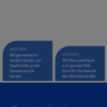
16.07.2026
14.07.2026
Bürgermeisterin
fordert Kinder zur
VR-Herz und Hand
Stadtwette an der
e.V. spendet 500
Sommerarena
Euro für Hochbeete
heraus
der Kita Hainstraße