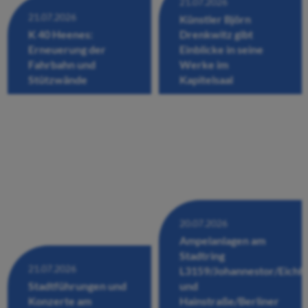
21.07.2026
21.07.2026
Künstler Björn
K 40 Heenes:
Drenkwitz gibt
Erneuerung der
Einblicke in seine
Fahrbahn und
Werke im
Stützwände
Kapitelsaal
20.07.2026
Ampelanlagen am
Stadtring
21.07.2026
L3159/Johannestor/Eichh
Stadtführungen und
und
Konzerte am
Hainstraße/Berliner