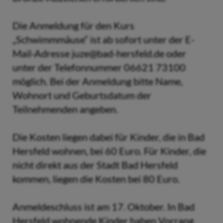
Die Anmeldung für den Kurs
„Schwimmmäuse“ ist ab sofort unter der E-
Mail-Adresse juze@bad-hersfeld.de oder
unter der Telefonnummer 06621 73100
möglich. Bei der Anmeldung bitte Name,
Wohnort und Geburtsdatum der
Teilnehmenden angeben.
Die Kosten liegen dabei für Kinder, die in Bad
Hersfeld wohnen, bei 60 Euro. Für Kinder, die
nicht direkt aus der Stadt Bad Hersfeld
kommen, liegen die Kosten bei 80 Euro.
Anmeldeschluss ist am 17. Oktober. In Bad
Hersfeld wohnende Kinder haben Vorrang.