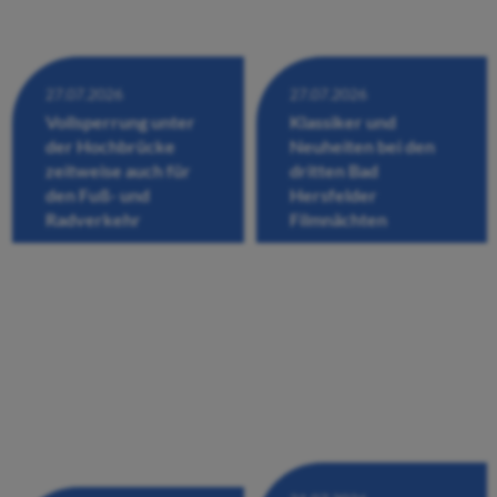
27.07.2026
27.07.2026
Vollsperrung unter
Klassiker und
der Hochbrücke
Neuheiten bei den
zeitweise auch für
dritten Bad
den Fuß- und
Hersfelder
Radverkehr
Filmnächten