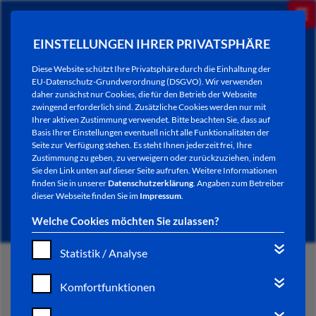
EINSTELLUNGEN IHRER PRIVATSPHÄRE
Diese Website schützt Ihre Privatsphäre durch die Einhaltung der
EU-Datenschutz-Grundverordnung (DSGVO). Wir verwenden
daher zunächst nur Cookies, die für den Betrieb der Webseite
zwingend erforderlich sind. Zusätzliche Cookies werden nur mit
Ihrer aktiven Zustimmung verwendet. Bitte beachten Sie, dass auf
Basis Ihrer Einstellungen eventuell nicht alle Funktionalitäten der
Seite zur Verfügung stehen. Es steht Ihnen jederzeit frei, Ihre
Zustimmung zu geben, zu verweigern oder zurückzuziehen, indem
Sie den Link unten auf dieser Seite aufrufen. Weitere Informationen
AKTUELLES
finden Sie in unserer
Datenschutzerklärung
. Angaben zum Betreiber
dieser Webseite finden Sie im
Impressum
.
Welche Cookies möchten Sie zulassen?
Statistik / Analyse
START
Komfortfunktionen
VERWALTUNG