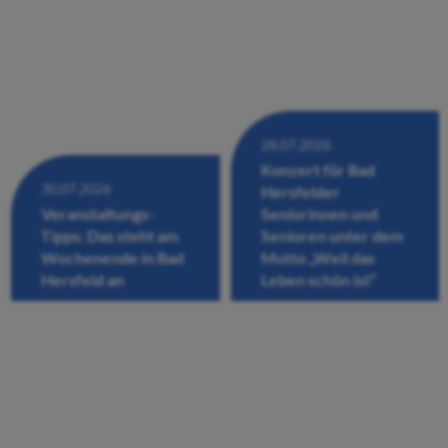
28.07.2026
Konzert für Bad
30.07.2026
Hersfelder
Veranstaltungs-
Seniorinnen und
Tipps: Das steht am
Senioren unter dem
Wochenende in Bad
Motto „Weil das
Hersfeld an
Leben schön ist“