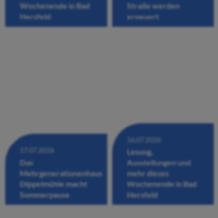
Wochenende in Bad
Straße werden
Hersfeld
erneuert
16.07.2026
17.07.2026
Lesung,
Das
Ausstellungen und
Mehrgenerationenhaus
mehr dieses
Dippelmühle macht
Wochenende in Bad
Sommerpause
Hersfeld