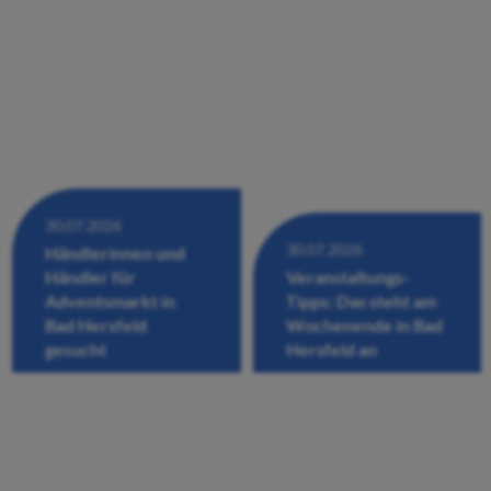
30.07.2026
30.07.2026
Händlerinnen und
Händler für
Veranstaltungs-
Adventsmarkt in
Tipps: Das steht am
Bad Hersfeld
Wochenende in Bad
gesucht
Hersfeld an