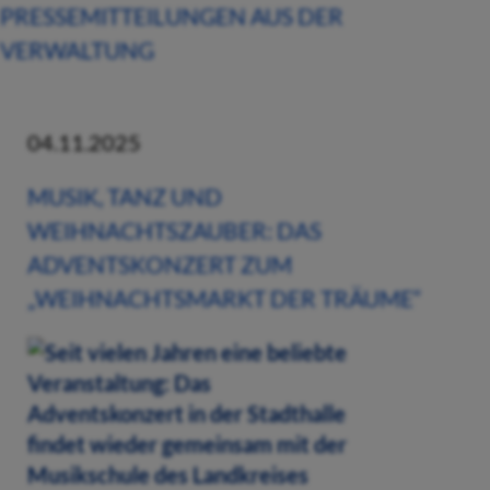
PRESSEMITTEILUNGEN AUS DER
VERWALTUNG
04.11.2025
MUSIK, TANZ UND
WEIHNACHTSZAUBER: DAS
ADVENTSKONZERT ZUM
„WEIHNACHTSMARKT DER TRÄUME“