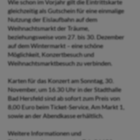
Wie schon im Vorjahr gilt die Eintrittskarte
gleichzeitig als Gutschein für eine einmalige
Nutzung der Eislaufbahn auf dem
Weihnachtsmarkt der Träume,
beziehungsweise vom 27. bis 30. Dezember
auf dem Wintermarkt – eine schöne
Möglichkeit, Konzertbesuch und
Weihnachtsmarktbesuch zu verbinden.
Karten für das Konzert am Sonntag, 30.
November, um 16.30 Uhr in der Stadthalle
Bad Hersfeld sind ab sofort zum Preis von
8,00 Euro beim Ticket-Service, Am Markt 1,
sowie an der Abendkasse erhältlich.
Weitere Informationen und