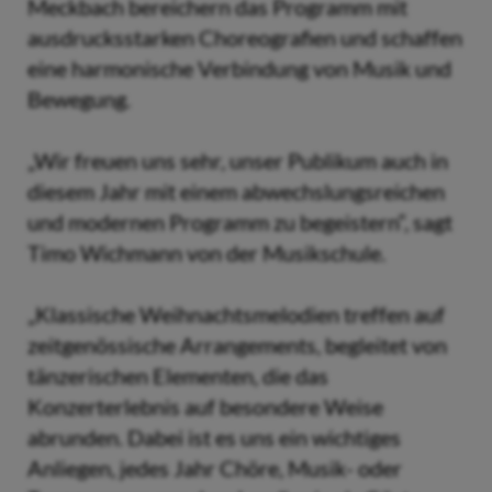
Meckbach bereichern das Programm mit
ausdrucksstarken Choreografien und schaffen
eine harmonische Verbindung von Musik und
Bewegung.
„Wir freuen uns sehr, unser Publikum auch in
diesem Jahr mit einem abwechslungsreichen
und modernen Programm zu begeistern“, sagt
Timo Wichmann von der Musikschule.
„Klassische Weihnachtsmelodien treffen auf
zeitgenössische Arrangements, begleitet von
tänzerischen Elementen, die das
Konzerterlebnis auf besondere Weise
abrunden. Dabei ist es uns ein wichtiges
Anliegen, jedes Jahr Chöre, Musik- oder