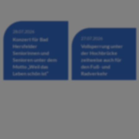
28.07.2026
27.07.2026
Konzert für Bad
Hersfelder
Vollsperrung unter
Seniorinnen und
der Hochbrücke
Senioren unter dem
zeitweise auch für
Motto „Weil das
den Fuß- und
Leben schön ist“
Radverkehr