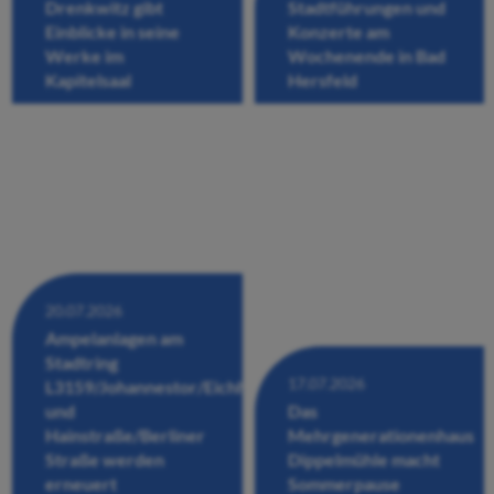
Drenkwitz gibt
Stadtführungen und
Einblicke in seine
Konzerte am
Werke im
Wochenende in Bad
Kapitelsaal
Hersfeld
20.07.2026
Ampelanlagen am
Stadtring
17.07.2026
L3159/Johannestor/Eichhofstraße/Fuldastraße
und
Das
Hainstraße/Berliner
Mehrgenerationenhaus
Straße werden
Dippelmühle macht
erneuert
Sommerpause