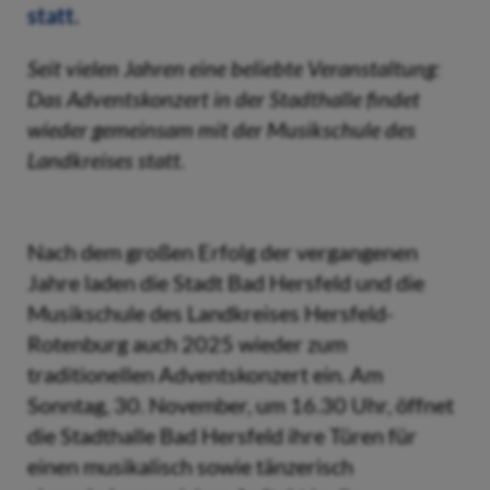
Seit vielen Jahren eine beliebte Veranstaltung:
Das Adventskonzert in der Stadthalle findet
wieder gemeinsam mit der Musikschule des
Landkreises statt.
Nach dem großen Erfolg der vergangenen
Jahre laden die Stadt Bad Hersfeld und die
Musikschule des Landkreises Hersfeld-
Rotenburg auch 2025 wieder zum
traditionellen Adventskonzert ein. Am
Sonntag, 30. November, um 16.30 Uhr, öffnet
die Stadthalle Bad Hersfeld ihre Türen für
einen musikalisch sowie tänzerisch