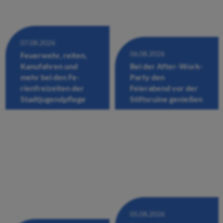
07.08.2026
06.08.2026
Feuerwehr, reiten,
Kanufahren und
Bei der After-Work-
mehr bei den Fe-
Party den
rienfreizeiten der
Feierabend vor der
Stadtjugendpflege
Stiftsruine genießen
05.08.2026