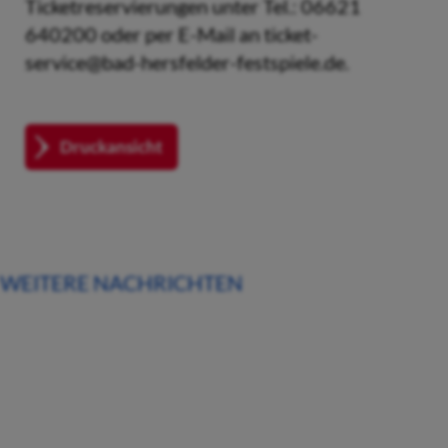
Ticketreservierungen unter Tel.: 06621
640200 oder per E-Mail an ticket-
service@bad-hersfelder-festspiele.de.
Druckansicht
WEITERE NACHRICHTEN