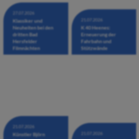
27.07.2026
21.07.2026
Klassiker und
Neuheiten bei den
K 40 Heenes:
dritten Bad
Erneuerung der
Hersfelder
Fahrbahn und
Filmnächten
Stützwände
21.07.2026
21.07.2026
Künstler Björn