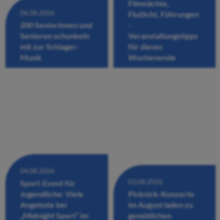
Filmnächte,
06.08.2026
Flutlicht, Führungen
200 Seniorinnen und
-
Senioren schunkeln
Veranstaltungstipps
mit zur Schlager-
für dieses
Musik
Wochenende
04.08.2026
03.08.2026
Sport-Event für
Jugendliche: Viele
Picknick-Konzerte
Angebote bei
im August laden zu
„Midnight Sport“ im
gemütlichen