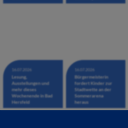
16.07.2026
16.07.2026
Lesung,
Bürgermeisterin
Ausstellungen und
fordert Kinder zur
mehr dieses
Stadtwette an der
Wochenende in Bad
Sommerarena
Hersfeld
heraus