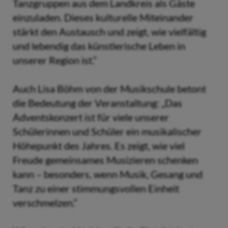
Tanzgruppen aus dem Landkreis als Gäste
einzuladen. Dieses kulturelle Miteinander
stärkt den Austausch und zeigt, wie vielfältig
und lebendig das künstlerische Leben in
unserer Region ist.“
Auch Lisa Böhm von der Musikschule betont
die Bedeutung der Veranstaltung: „Das
Adventskonzert ist für viele unserer
Schülerinnen und Schüler ein musikalischer
Höhepunkt des Jahres. Es zeigt, wie viel
Freude gemeinsames Musizieren schenken
kann – besonders, wenn Musik, Gesang und
Tanz zu einer stimmungsvollen Einheit
verschmelzen.“