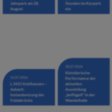
Jahnpark am 28.
Stunden im Kurpark
August
ein
30.07.2026
Künstlerische
31.07.2026
Performance der
L 3431 Kohlhausen –
aktuellen
Asbach:
Ausstellung
Instandsetzung der
„beflügelt“ in der
Fuldabrücke
Wandelhalle