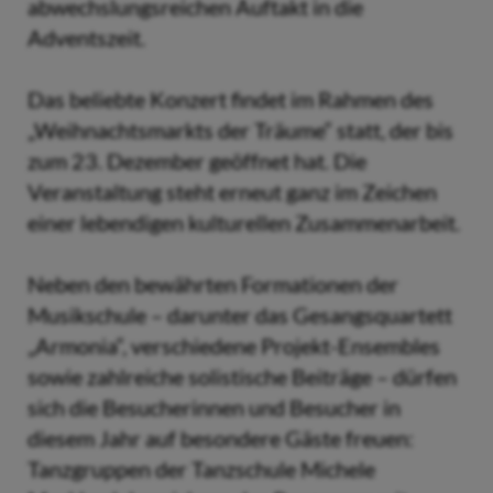
abwechslungsreichen Auftakt in die
Adventszeit.
Das beliebte Konzert findet im Rahmen des
„Weihnachtsmarkts der Träume“ statt, der bis
zum 23. Dezember geöffnet hat. Die
Veranstaltung steht erneut ganz im Zeichen
einer lebendigen kulturellen Zusammenarbeit.
Neben den bewährten Formationen der
Musikschule – darunter das Gesangsquartett
„Armonia“, verschiedene Projekt-Ensembles
sowie zahlreiche solistische Beiträge – dürfen
sich die Besucherinnen und Besucher in
diesem Jahr auf besondere Gäste freuen:
Tanzgruppen der Tanzschule Michele