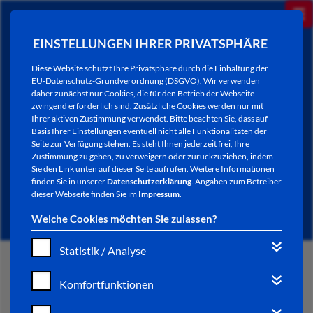
EINSTELLUNGEN IHRER PRIVATSPHÄRE
Diese Website schützt Ihre Privatsphäre durch die Einhaltung der
EU-Datenschutz-Grundverordnung (DSGVO). Wir verwenden
daher zunächst nur Cookies, die für den Betrieb der Webseite
zwingend erforderlich sind. Zusätzliche Cookies werden nur mit
Ihrer aktiven Zustimmung verwendet. Bitte beachten Sie, dass auf
Basis Ihrer Einstellungen eventuell nicht alle Funktionalitäten der
Seite zur Verfügung stehen. Es steht Ihnen jederzeit frei, Ihre
Zustimmung zu geben, zu verweigern oder zurückzuziehen, indem
Sie den Link unten auf dieser Seite aufrufen. Weitere Informationen
AKTUELLES
finden Sie in unserer
Datenschutzerklärung
. Angaben zum Betreiber
dieser Webseite finden Sie im
Impressum
.
Welche Cookies möchten Sie zulassen?
Statistik / Analyse
START
Komfortfunktionen
VERWALTUNG