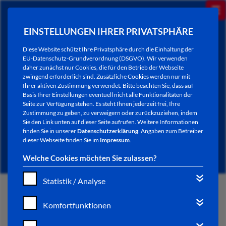
EINSTELLUNGEN IHRER PRIVATSPHÄRE
Diese Website schützt Ihre Privatsphäre durch die Einhaltung der
EU-Datenschutz-Grundverordnung (DSGVO). Wir verwenden
daher zunächst nur Cookies, die für den Betrieb der Webseite
zwingend erforderlich sind. Zusätzliche Cookies werden nur mit
Ihrer aktiven Zustimmung verwendet. Bitte beachten Sie, dass auf
Basis Ihrer Einstellungen eventuell nicht alle Funktionalitäten der
Seite zur Verfügung stehen. Es steht Ihnen jederzeit frei, Ihre
Zustimmung zu geben, zu verweigern oder zurückzuziehen, indem
Sie den Link unten auf dieser Seite aufrufen. Weitere Informationen
AKTUELLES
finden Sie in unserer
Datenschutzerklärung
. Angaben zum Betreiber
dieser Webseite finden Sie im
Impressum
.
Welche Cookies möchten Sie zulassen?
Statistik / Analyse
START
Komfortfunktionen
VERWALTUNG