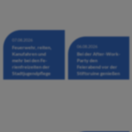
07.08.2026
06.08.2026
Feuerwehr, reiten,
Kanufahren und
Bei der After-Work-
mehr bei den Fe-
Party den
rienfreizeiten der
Feierabend vor der
Stadtjugendpflege
Stiftsruine genießen