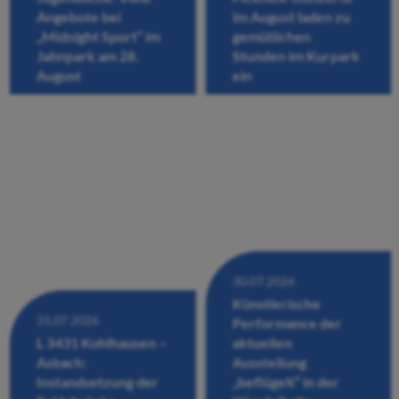
Angebote bei
im August laden zu
„Midnight Sport“ im
gemütlichen
Jahnpark am 28.
Stunden im Kurpark
August
ein
30.07.2026
Künstlerische
31.07.2026
Performance der
L 3431 Kohlhausen –
aktuellen
Asbach:
Ausstellung
Instandsetzung der
„beflügelt“ in der