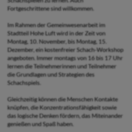
Schachspielen zu lernen. Auch
Fortgeschrittene sind willkommen.
Im Rahmen der Gemeinwesenarbeit im
Stadtteil Hohe Luft wird in der Zeit von
Montag, 10. November, bis Montag, 15.
Dezember, ein kostenfreier Schach-Workshop
angeboten. Immer montags von 16 bis 17 Uhr
lernen die Teilnehmerinnen und Teilnehmer
die Grundlagen und Strategien des
Schachspiels.
Gleichzeitig können die Menschen Kontakte
knüpfen, die Konzentrationsfähigkeit sowie
das logische Denken fördern, das Miteinander
genießen und Spaß haben.