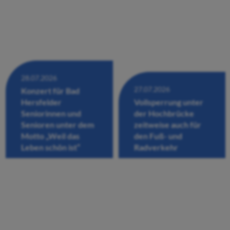
28.07.2026
27.07.2026
Konzert für Bad
Hersfelder
Vollsperrung unter
Seniorinnen und
der Hochbrücke
Senioren unter dem
zeitweise auch für
Motto „Weil das
den Fuß- und
Leben schön ist“
Radverkehr