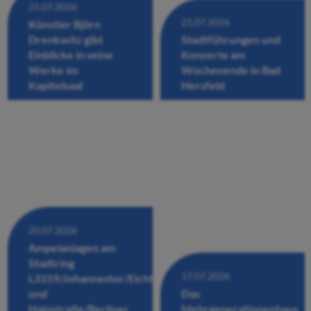
21.07.2026
21.07.2026
Künstler Björn
Drenkwitz gibt
Stadtführungen und
Einblicke in seine
Konzerte am
Werke im
Wochenende in Bad
Kapitelsaal
Hersfeld
20.07.2026
Ampelanlagen am
Stadtring
17.07.2026
L3159/Johannestor/Eichhofstraße/Fuldastraße
und
Das
Hainstraße/Berliner
Mehrgenerationenhaus