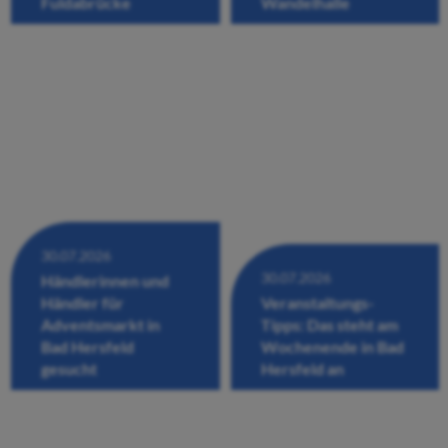
Fuldabrücke
Wandelhalle
30.07.2026
30.07.2026
Händlerinnen und
Händler für
Veranstaltungs-
Adventsmarkt in
Tipps: Das steht am
Bad Hersfeld
Wochenende in Bad
gesucht
Hersfeld an