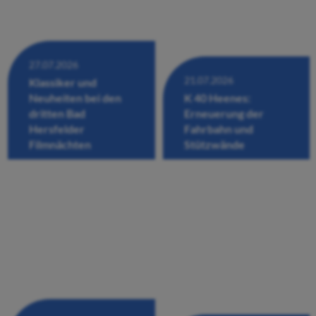
27.07.2026
21.07.2026
Klassiker und
Neuheiten bei den
K 40 Heenes:
dritten Bad
Erneuerung der
Hersfelder
Fahrbahn und
Filmnächten
Stützwände