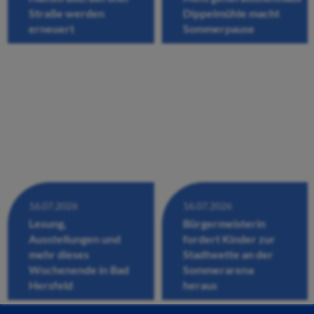
Straße werden
Dippelmühle macht
erneuert
Sommerpause
16.07.2026
16.07.2026
Lesung,
Bürgermeisterin
Ausstellungen und
fordert Kinder zur
mehr dieses
Stadtwette an der
Wochenende in Bad
Sommerarena
Hersfeld
heraus