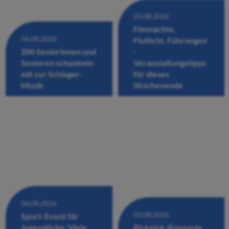
05.08.2026
Filmnächte,
06.08.2026
Flutlicht, Führungen
200 Seniorinnen und
-
Senioren schunkeln
Veranstaltungstipps
mit zur Schlager-
für dieses
Musik
Wochenende
04.08.2026
03.08.2026
Sport-Event für
Jugendliche: Viele
Picknick-Konzerte