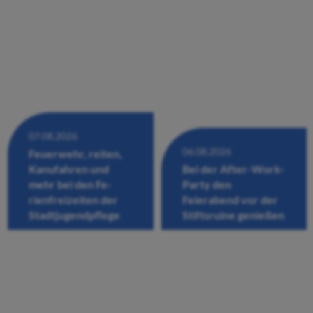
07.08.2026
06.08.2026
Feuerwehr, reiten,
Kanufahren und
Bei der After-Work-
mehr bei den Fe-
Party den
rienfreizeiten der
Feierabend vor der
Stadtjugendpflege
Stiftsruine genießen