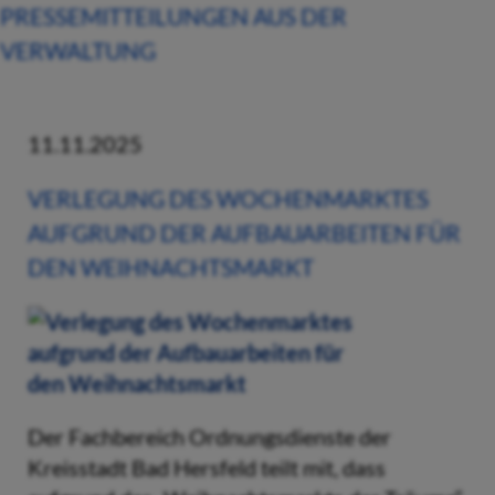
PRESSEMITTEILUNGEN AUS DER
VERWALTUNG
11.11.2025
VERLEGUNG DES WOCHENMARKTES
AUFGRUND DER AUFBAUARBEITEN FÜR
DEN WEIHNACHTSMARKT
Der Fachbereich Ordnungsdienste der
Kreisstadt Bad Hersfeld teilt mit, dass