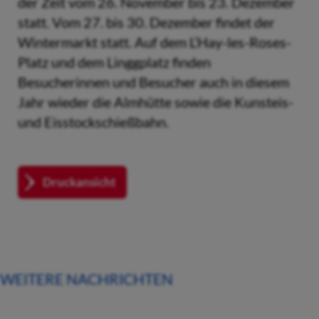
der Zeit vom 26. November bis 23. Dezember
statt. Vom 27. bis 30. Dezember findet der
Wintermarkt statt. Auf dem L’Hay-les-Roses-
Platz und dem Linggplatz finden
Besucherinnen und Besucher auch in diesem
Jahr wieder die Almhütte sowie die Kunsteis-
und Eisstockschießbahn.
Druckansicht
WEITERE NACHRICHTEN