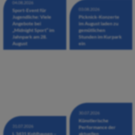
04.08.2026
03.08.2026
Sport-Event für
Jugendliche: Viele
Picknick-Konzerte
Angebote bei
im August laden zu
„Midnight Sport“ im
gemütlichen
Jahnpark am 28.
Stunden im Kurpark
August
ein
30.07.2026
Künstlerische
31.07.2026
Performance der
L 3431 Kohlhausen –
aktuellen