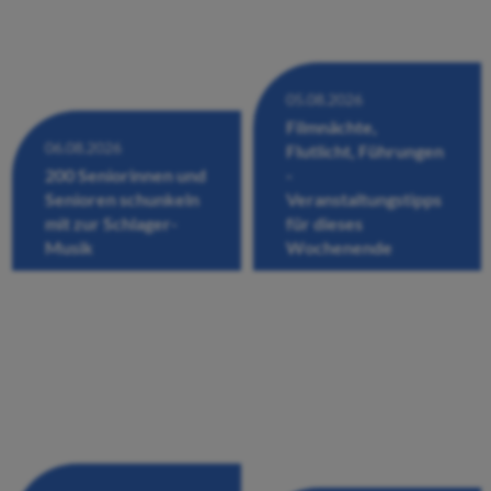
05.08.2026
Filmnächte,
06.08.2026
Flutlicht, Führungen
200 Seniorinnen und
-
Senioren schunkeln
Veranstaltungstipps
mit zur Schlager-
für dieses
Musik
Wochenende