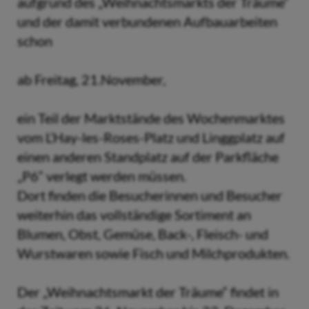
aufgrund des „Weihnachtsmarkts der Träume“
und der damit verbundenen Aufbauarbeiten
schon
ab Freitag, 21.November,
ein Teil der Marktstände des Wochenmarktes
vom L’Hay-les-Roses-Platz und Linggplatz auf
einen anderen Standplatz auf der Parkfläche
„P6“ verlegt werden müssen.
Dort finden die Besucherinnen und Besucher
weiterhin das vollständige Sortiment an
Blumen, Obst, Gemüse, Back-, Fleisch- und
Wurstwaren sowie Fisch und Milchprodukten.
Der „Weihnachtsmarkt der Träume“ findet in