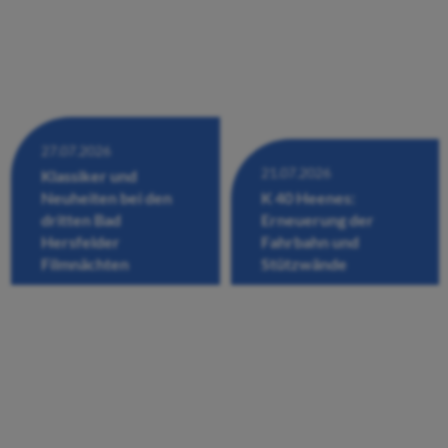
27.07.2026
21.07.2026
Klassiker und
Neuheiten bei den
K 40 Heenes:
dritten Bad
Erneuerung der
Hersfelder
Fahrbahn und
Filmnächten
Stützwände