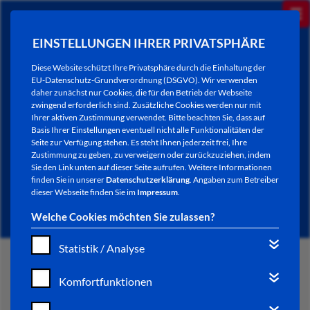
EINSTELLUNGEN IHRER PRIVATSPHÄRE
Diese Website schützt Ihre Privatsphäre durch die Einhaltung der
EU-Datenschutz-Grundverordnung (DSGVO). Wir verwenden
daher zunächst nur Cookies, die für den Betrieb der Webseite
zwingend erforderlich sind. Zusätzliche Cookies werden nur mit
Ihrer aktiven Zustimmung verwendet. Bitte beachten Sie, dass auf
Basis Ihrer Einstellungen eventuell nicht alle Funktionalitäten der
Seite zur Verfügung stehen. Es steht Ihnen jederzeit frei, Ihre
Zustimmung zu geben, zu verweigern oder zurückzuziehen, indem
Sie den Link unten auf dieser Seite aufrufen. Weitere Informationen
AKTUELLES
finden Sie in unserer
Datenschutzerklärung
. Angaben zum Betreiber
dieser Webseite finden Sie im
Impressum
.
Welche Cookies möchten Sie zulassen?
Statistik / Analyse
START
Komfortfunktionen
VERWALTUNG