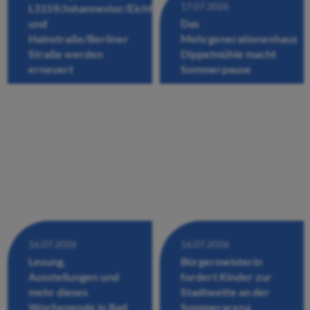
17.07.2026
L3159/Johannestor/Eichhofstraße/Fuldastraße
und
Das
Hainstraße/Berliner
Mehrgenerationenhaus
Straße werden
Dippelmühle macht
erneuert
Sommerpause
16.07.2026
16.07.2026
Lesung,
Bürgermeisterin
Ausstellungen und
fordert Kinder zur
mehr dieses
Stadtwette an der
Wochenende in Bad
Sommerarena