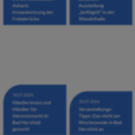
Asbach:
Ausstellung
Instandsetzung der
„beflügelt“ in der
Fuldabrücke
Wandelhalle
30.07.2026
30.07.2026
Händlerinnen und
Händler für
Veranstaltungs-
Adventsmarkt in
Tipps: Das steht am
Bad Hersfeld
Wochenende in Bad
gesucht
Hersfeld an