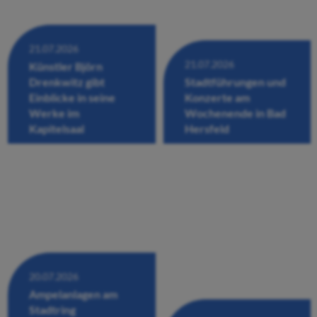
21.07.2026
21.07.2026
Künstler Björn
Drenkwitz gibt
Stadtführungen und
Einblicke in seine
Konzerte am
Werke im
Wochenende in Bad
Kapitelsaal
Hersfeld
20.07.2026
Ampelanlagen am
Stadtring