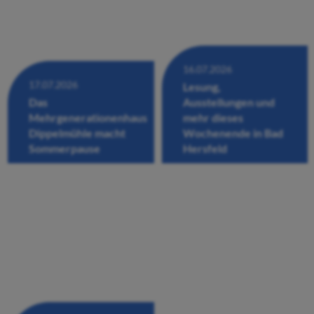
16.07.2026
17.07.2026
Lesung,
Das
Ausstellungen und
Mehrgenerationenhaus
mehr dieses
Dippelmühle macht
Wochenende in Bad
Sommerpause
Hersfeld