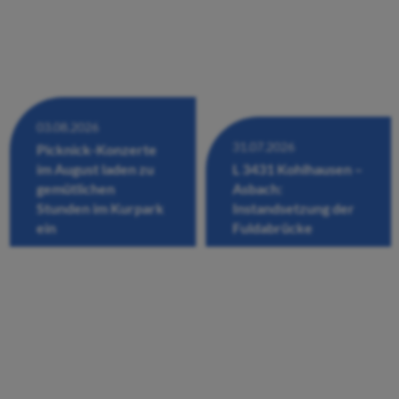
03.08.2026
31.07.2026
Picknick-Konzerte
im August laden zu
L 3431 Kohlhausen –
gemütlichen
Asbach:
Stunden im Kurpark
Instandsetzung der
ein
Fuldabrücke