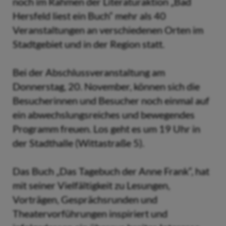
noch im Rahmen der Literaturaktion „Bad
Hersfeld liest ein Buch“ mehr als 40
Veranstaltungen an verschiedenen Orten im
Stadtgebiet und in der Region statt.
Bei der Abschlussveranstaltung am
Donnerstag, 20. November, können sich die
Besucherinnen und Besucher noch einmal auf
ein abwechslungsreiches und bewegendes
Programm freuen. Los geht es um 19 Uhr in
der Stadthalle (Wittastraße 5).
Das Buch „Das Tagebuch der Anne Frank“, hat
mit seiner Vielfältigkeit zu Lesungen,
Vorträgen, Gesprächsrunden und
Theatervorführungen inspiriert und