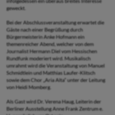
infolgedessen ein überaus breites Interesse
geweckt.
Bei der Abschlussveranstaltung erwartet die
Gäste nach einer Begrüßung durch
Bürgermeisterin Anke Hofmann ein
themenreicher Abend, welcher von dem
Journalist Hermann Diel vom Hessischen
Rundfunk moderiert wird. Musikalisch
umrahmt wird die Veranstaltung von Manuel
Schmidtlein und Matthias Laufer-Klitsch
sowie dem Chor „Aria Alta“ unter der Leitung
von Heidi Momberg.
Als Gast wird Dr. Verena Haug, Leiterin der
Berliner Ausstellung Anne Frank Zentrum e.