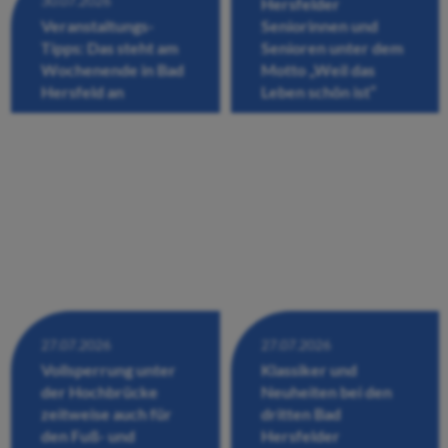
30.07.2026
Hersfelder
Veranstaltungs-
Seniorinnen und
Tipps: Das steht am
Senioren unter dem
Wochenende in Bad
Motto „Weil das
Hersfeld an
Leben schön ist“
27.07.2026
27.07.2026
Vollsperrung unter
Klassiker und
der Hochbrücke
Neuheiten bei den
zeitweise auch für
dritten Bad
den Fuß- und
Hersfelder