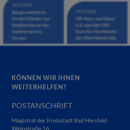
16.07.2026
14.07.2026
Bürgermeisterin
fordert Kinder zur
VR-Herz und Hand
Stadtwette an der
e.V. spendet 500
Sommerarena
Euro für Hochbeete
heraus
der Kita Hainstraße
KÖNNEN WIR IHNEN
WEITERHELFEN?
POSTANSCHRIFT
Magistrat der Kreisstadt Bad Hersfeld
Weinstraße 16