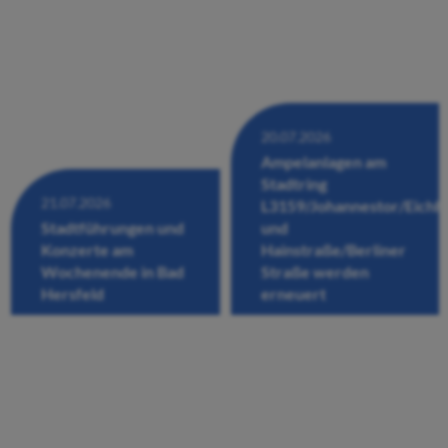
20.07.2026
Ampelanlagen am
Stadtring
21.07.2026
L3159/Johannestor/Eichh
Stadtführungen und
und
Konzerte am
Hainstraße/Berliner
Wochenende in Bad
Straße werden
Hersfeld
erneuert