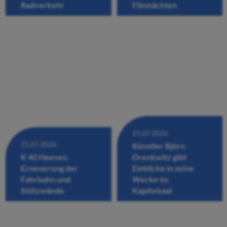
Radverkehr
Filmnächten
21.07.2026
21.07.2026
Künstler Björn
K 40 Heenes:
Drenkwitz gibt
Erneuerung der
Einblicke in seine
Fahrbahn und
Werke im
Stützwände
Kapitelsaal