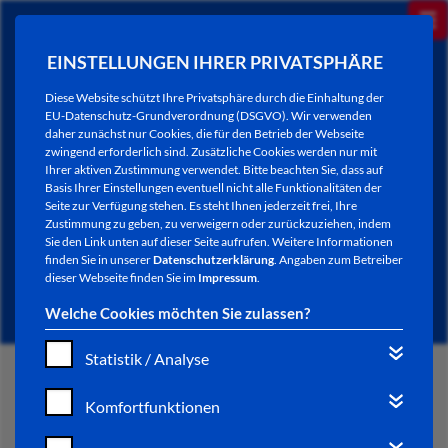
EINSTELLUNGEN IHRER PRIVATSPHÄRE
Diese Website schützt Ihre Privatsphäre durch die Einhaltung der
EU-Datenschutz-Grundverordnung (DSGVO). Wir verwenden
daher zunächst nur Cookies, die für den Betrieb der Webseite
zwingend erforderlich sind. Zusätzliche Cookies werden nur mit
Ihrer aktiven Zustimmung verwendet. Bitte beachten Sie, dass auf
Basis Ihrer Einstellungen eventuell nicht alle Funktionalitäten der
Seite zur Verfügung stehen. Es steht Ihnen jederzeit frei, Ihre
Zustimmung zu geben, zu verweigern oder zurückzuziehen, indem
Sie den Link unten auf dieser Seite aufrufen. Weitere Informationen
AKTUELLES
finden Sie in unserer
Datenschutzerklärung
. Angaben zum Betreiber
dieser Webseite finden Sie im
Impressum
.
Welche Cookies möchten Sie zulassen?
Statistik / Analyse
START
Komfortfunktionen
VERWALTUNG