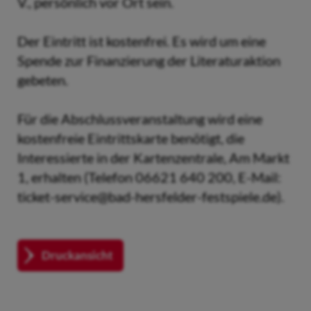
V., persönlich vor Ort sein.
Der Eintritt ist kostenfrei. Es wird um eine
Spende zur Finanzierung der Literaturaktion
gebeten.
Für die Abschlussveranstaltung wird eine
kostenfreie Eintrittskarte benötigt, die
Interessierte in der Kartenzentrale, Am Markt
1, erhalten (Telefon 06621 640 200, E-Mail:
ticket-service@bad-hersfelder-festspiele.de).
Druckansicht