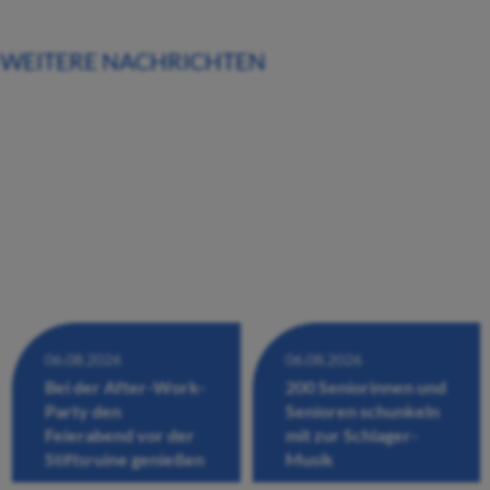
WEITERE NACHRICHTEN
06.08.2026
06.08.2026
Bei der After-Work-
200 Seniorinnen und
Party den
Senioren schunkeln
Feierabend vor der
mit zur Schlager-
Stiftsruine genießen
Musik