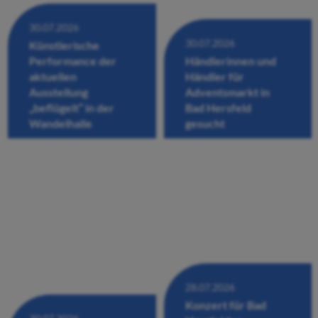
30.07.2026
30.07.2026
Künstlerische
Performance der
Händlerinnen und
aktuellen
Händler für
Ausstellung
Adventsmarkt in
„beflügelt“ in der
Bad Hersfeld
Wandelhalle
gesucht
28.07.2026
Konzert für Bad