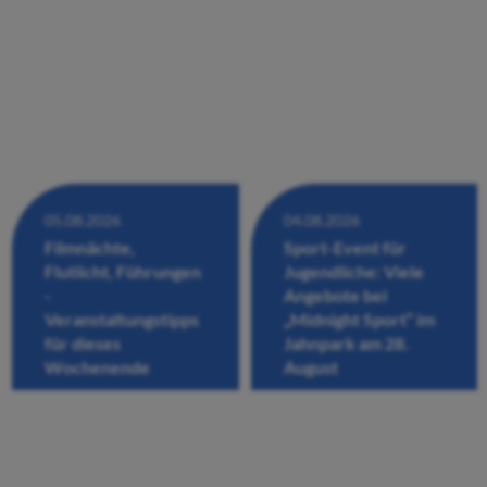
05.08.2026
04.08.2026
Filmnächte,
Sport-Event für
Flutlicht, Führungen
Jugendliche: Viele
-
Angebote bei
Veranstaltungstipps
„Midnight Sport“ im
für dieses
Jahnpark am 28.
Wochenende
August