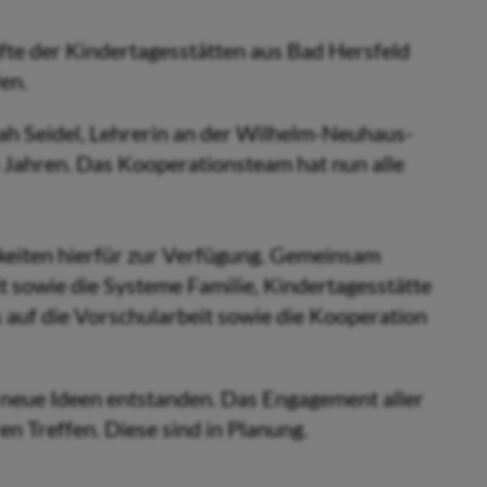
fte der Kindertagesstätten aus Bad Hersfeld
en.
ah Seidel, Lehrerin an der Wilhelm-Neuhaus-
en Jahren. Das Kooperationsteam hat nun alle
keiten hierfür zur Verfügung. Gemeinsam
 sowie die Systeme Familie, Kindertagesstätte
 auf die Vorschularbeit sowie die Kooperation
 neue Ideen entstanden. Das Engagement aller
n Treffen. Diese sind in Planung.