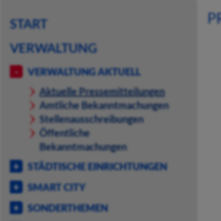
P
START
VERWALTUNG
VERWALTUNG AKTUELL
Aktuelle Pressemitteilungen
Amtliche Bekanntmachungen
Stellenausschreibungen
Öffentliche
Bekanntmachungen
STÄDTISCHE EINRICHTUNGEN
SMART CITY
SONDERTHEMEN