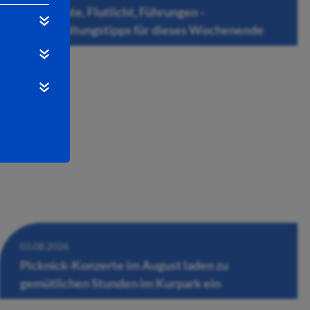
Filmnächte, Flutlicht, Führungen -
Veranstaltungstipps für dieses Wochenende
03.08.2026
Picknick-Konzerte im August laden zu
gemütlichen Stunden im Kurpark ein