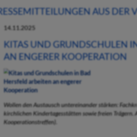
RESSEMITTEILUNGEN AUS DER
14.11.2025
KITAS UND GRUNDSCHULEN IN
AN ENGERER KOOPERATION
Wollen den Austausch untereinander stärken: Fachkrä
kirchlichen Kindertagesstätten sowie freien Trägern. 
Kooperationstreffen).