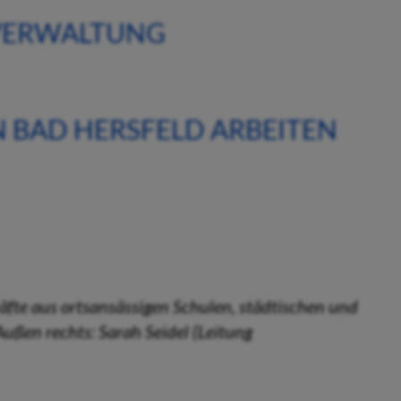
 VERWALTUNG
 BAD HERSFELD ARBEITEN
fte aus ortsansässigen Schulen, städtischen und
Außen rechts: Sarah Seidel (Leitung