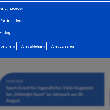
200 Seniorinnen und Senioren schunkeln mit
istik / Analyse
zur Schlager-Musik
fortfunktionen
keting
speichern
Alles ablehnen
Alles zulassen
04.08.2026
Sport-Event für Jugendliche: Viele Angebote
bei „Midnight Sport“ im Jahnpark am 28.
August