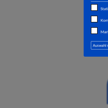
Stat
Kom
Mar
Auswahl 