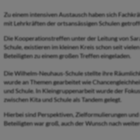
Zu einem intensiven Austausch haben sich Fachkrä
mit Lehrkräften der ortsansässigen Schulen getroff
Die Kooperationstreffen unter der Leitung von Sar
Schule, existieren im kleinen Kreis schon seit viel
Beteiligten zu einem großen Treffen eingeladen.
Die Wilhelm-Neuhaus-Schule stellte ihre Räumlich
wurde an Themen gearbeitet wie Chancengleichheit
und Schule. In Kleingruppenarbeit wurde der Fokus
zwischen Kita und Schule als Tandem gelegt.
Hierbei sind Perspektiven, Zielformulierungen und
Beteiligten war groß, auch der Wunsch nach weitere