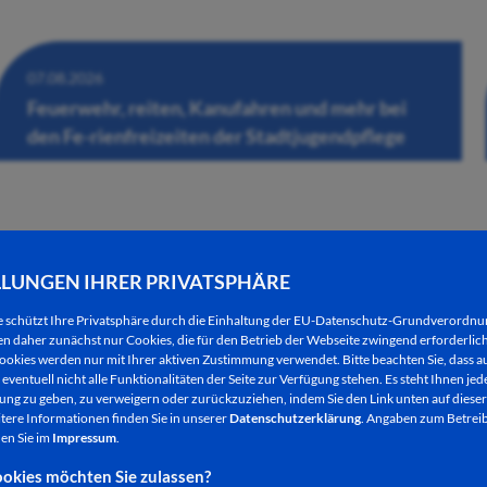
07.08.2026
Feuerwehr, reiten, Kanufahren und mehr bei
den Fe-rienfreizeiten der Stadtjugendpflege
LLUNGEN IHRER PRIVATSPHÄRE
e schützt Ihre Privatsphäre durch die Einhaltung der EU-Datenschutz-Grundverordn
 daher zunächst nur Cookies, die für den Betrieb der Webseite zwingend erforderlich
ookies werden nur mit Ihrer aktiven Zustimmung verwendet. Bitte beachten Sie, dass au
eventuell nicht alle Funktionalitäten der Seite zur Verfügung stehen. Es steht Ihnen jede
ng zu geben, zu verweigern oder zurückzuziehen, indem Sie den Link unten auf dieser
tere Informationen finden Sie in unserer
Datenschutzerklärung
. Angaben zum Betreib
en Sie im
Impressum
.
okies möchten Sie zulassen?
06.08.2026