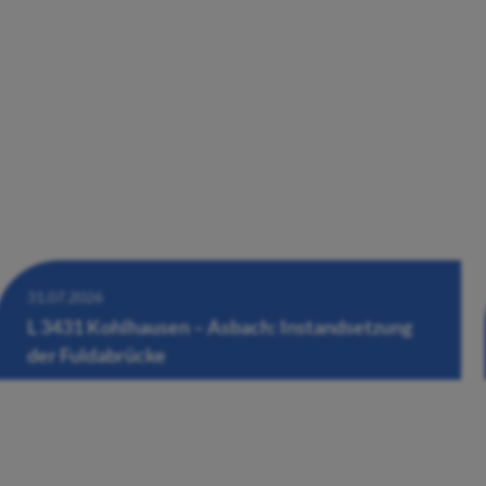
31.07.2026
L 3431 Kohlhausen – Asbach: Instandsetzung
der Fuldabrücke