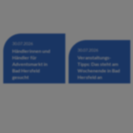
30.07.2026
30.07.2026
Händlerinnen und
Händler für
Veranstaltungs-
Adventsmarkt in
Tipps: Das steht am
Bad Hersfeld
Wochenende in Bad
gesucht
Hersfeld an