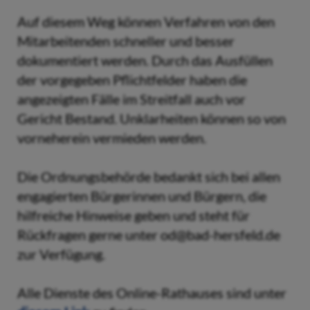
Auf diesem Weg können Verfahren von den
Mitarbeitenden schneller und besser
dokumentiert werden. Durch das Ausfüllen
der vorgegeben Pflichtfelder haben die
angezeigten Fälle im Streitfall auch vor
Gericht Bestand. Unklarheiten können so von
vorneherein vermieden werden.
Die Ordnungsbehörde bedankt sich bei allen
engagierten Bürgerinnen und Bürgern, die
hilfreiche Hinweise geben und steht für
Rückfragen gerne unter od@bad-hersfeld.de
zur Verfügung.
Alle Dienste des Online-Rathauses sind unter