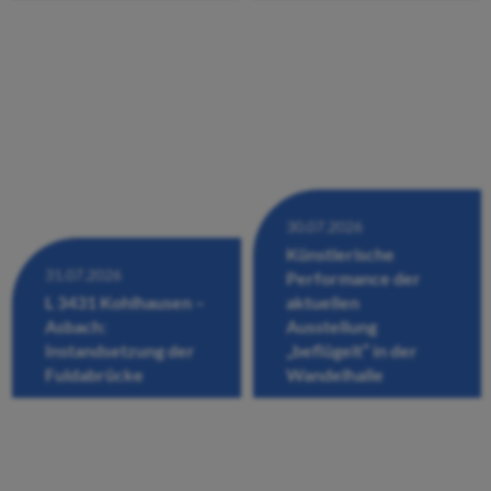
30.07.2026
Künstlerische
31.07.2026
Performance der
L 3431 Kohlhausen –
aktuellen
Asbach:
Ausstellung
Instandsetzung der
„beflügelt“ in der
Fuldabrücke
Wandelhalle