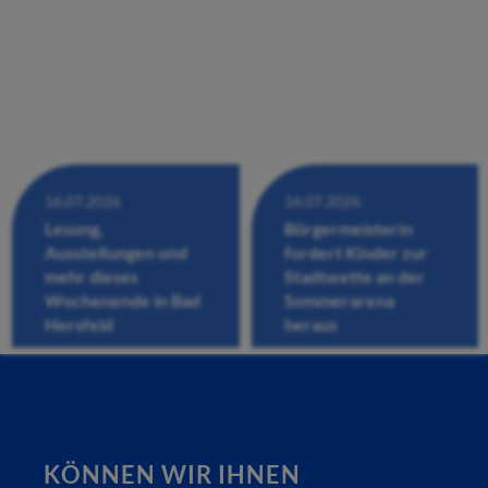
16.07.2026
16.07.2026
Lesung,
Bürgermeisterin
Ausstellungen und
fordert Kinder zur
mehr dieses
Stadtwette an der
Wochenende in Bad
Sommerarena
Hersfeld
heraus
KÖNNEN WIR IHNEN