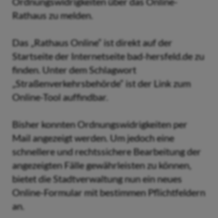
Ordnungswidrigkeiten über das Online-
Rathaus zu melden.
Das „Rathaus Online“ ist direkt auf der
Startseite der Internetseite bad-hersfeld.de zu
finden. Unter dem Schlagwort
„Straßenverkehrsbehörde“ ist der Link zum
Online-Tool auffindbar.
Bisher konnten Ordnungswidrigkeiten per
Mail angezeigt werden. Um jedoch eine
schnellere und rechtssichere Bearbeitung der
angezeigten Fälle gewährleisten zu können,
bietet die Stadtverwaltung nun ein neues
Online-Formular mit bestimmen Pflichtfeldern
an.