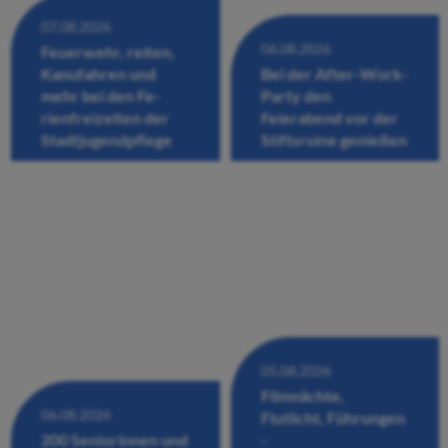
07.08.2026
06.08.2026
Feuerwehr, reiten,
Kanufahren und
Bei der After-Work-
mehr bei den Fe-
Party den
rienfreizeiten der
Feierabend vor der
Stadtjugendpflege
Stiftsruine genießen
05.08.2026
Filmnächte,
06.08.2026
Flutlicht, Führungen
200 Seniorinnen und
-