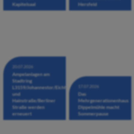
Kapitelsaal
Hersfeld
20.07.2026
Ampelanlagen am
Stadtring
17.07.2026
L3159/Johannestor/Eichhofstraße/Fuldastraße
und
Das
Hainstraße/Berliner
Mehrgenerationenhaus
Straße werden
Dippelmühle macht
erneuert
Sommerpause