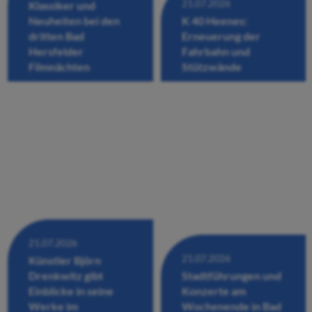
21.07.2026
Klassiker und
Neuheiten bei den
K 40 Heenes:
dritten Bad
Erneuerung der
Hersfelder
Fahrbahn und
Filmnächten
Stützwände
21.07.2026
21.07.2026
Künstler Björn
Drenkwitz gibt
Stadtführungen und
Einblicke in seine
Konzerte am
Werke im
Wochenende in Bad