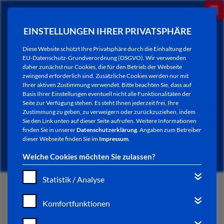
EINSTELLUNGEN IHRER PRIVATSPHÄRE
Diese Website schützt Ihre Privatsphäre durch die Einhaltung der
EU-Datenschutz-Grundverordnung (DSGVO). Wir verwenden
daher zunächst nur Cookies, die für den Betrieb der Webseite
zwingend erforderlich sind. Zusätzliche Cookies werden nur mit
Ihrer aktiven Zustimmung verwendet. Bitte beachten Sie, dass auf
Basis Ihrer Einstellungen eventuell nicht alle Funktionalitäten der
Seite zur Verfügung stehen. Es steht Ihnen jederzeit frei, Ihre
Zustimmung zu geben, zu verweigern oder zurückzuziehen, indem
Sie den Link unten auf dieser Seite aufrufen. Weitere Informationen
AKTUELLES
finden Sie in unserer
Datenschutzerklärung
. Angaben zum Betreiber
dieser Webseite finden Sie im
Impressum
.
Welche Cookies möchten Sie zulassen?
Statistik / Analyse
START
Komfortfunktionen
VERWALTUNG