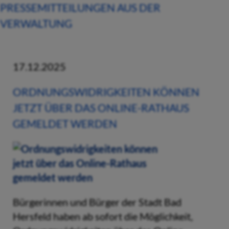
PRESSEMITTEILUNGEN AUS DER
VERWALTUNG
17.12.2025
ORDNUNGSWIDRIGKEITEN KÖNNEN
JETZT ÜBER DAS ONLINE-RATHAUS
GEMELDET WERDEN
Bürgerinnen und Bürger der Stadt Bad
Hersfeld haben ab sofort die Möglichkeit,