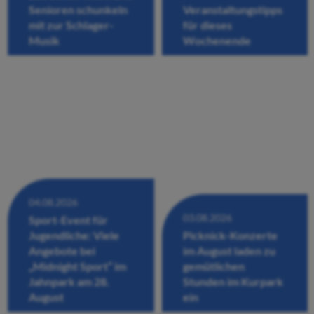
Senioren schunkeln
Veranstaltungstipps
mit zur Schlager-
für dieses
Musik
Wochenende
04.08.2026
03.08.2026
Sport-Event für
Jugendliche: Viele
Picknick-Konzerte
Angebote bei
im August laden zu
„Midnight Sport“ im
gemütlichen
Jahnpark am 28.
Stunden im Kurpark
August
ein