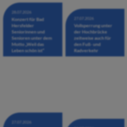
28.07.2026
27.07.2026
Konzert für Bad
Hersfelder
Vollsperrung unter
Seniorinnen und
der Hochbrücke
Senioren unter dem
zeitweise auch für
Motto „Weil das
den Fuß- und
Leben schön ist“
Radverkehr
27.07.2026