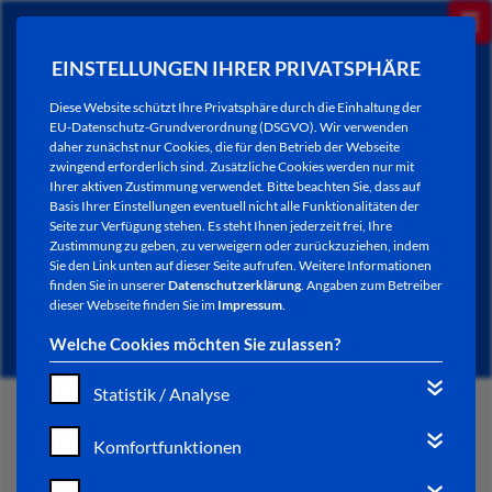
EINSTELLUNGEN IHRER PRIVATSPHÄRE
Diese Website schützt Ihre Privatsphäre durch die Einhaltung der
EU-Datenschutz-Grundverordnung (DSGVO). Wir verwenden
daher zunächst nur Cookies, die für den Betrieb der Webseite
zwingend erforderlich sind. Zusätzliche Cookies werden nur mit
Ihrer aktiven Zustimmung verwendet. Bitte beachten Sie, dass auf
Basis Ihrer Einstellungen eventuell nicht alle Funktionalitäten der
Seite zur Verfügung stehen. Es steht Ihnen jederzeit frei, Ihre
Zustimmung zu geben, zu verweigern oder zurückzuziehen, indem
Sie den Link unten auf dieser Seite aufrufen. Weitere Informationen
AKTUELLES
finden Sie in unserer
Datenschutzerklärung
. Angaben zum Betreiber
dieser Webseite finden Sie im
Impressum
.
Welche Cookies möchten Sie zulassen?
Statistik / Analyse
START
Komfortfunktionen
VERWALTUNG