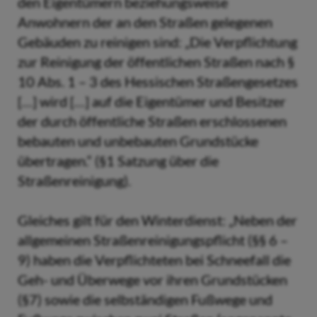
den Eigentümern beziehungsweise
Anwohnern der an den Straßen gelegenen
Gebäuden zu reinigen sind: „Die Verpflichtung
zur Reinigung der öffentlichen Straßen nach §
10 Abs. 1 – 3 des Hessischen Straßengesetzes
[…] wird […] auf die Eigentümer und Besitzer
der durch öffentliche Straßen erschlossenen
bebauten und unbebauten Grundstücke
übertragen.“ (§1 Satzung über die
Straßenreinigung).
Gleiches gilt für den Winterdienst: „Neben der
allgemeinen Straßenreinigungspflicht (§§ 6 –
9) haben die Verpflichteten bei Schneefall die
Geh- und Überwege vor ihren Grundstücken
(§7) sowie die selbständigen Fußwege und