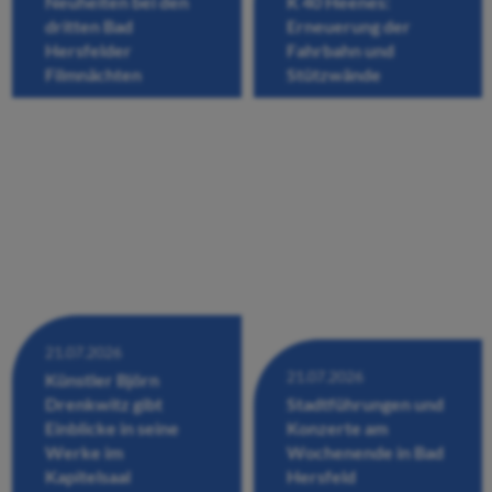
Neuheiten bei den
K 40 Heenes:
dritten Bad
Erneuerung der
Hersfelder
Fahrbahn und
Filmnächten
Stützwände
21.07.2026
21.07.2026
Künstler Björn
Drenkwitz gibt
Stadtführungen und
Einblicke in seine
Konzerte am
Werke im
Wochenende in Bad
Kapitelsaal
Hersfeld