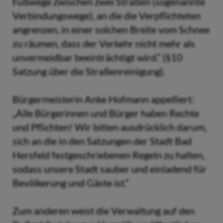
Fußwege zwischen zwei Straßen (sogenannte
Verbindungswege), an die die Verpflichteten
angrenzen, in einer solchen Breite vom Schnee
zu räumen, dass der Verkehr nicht mehr als
unvermeidbar beeinträchtigt wird.“ (§10
Satzung über die Straßenreinigung).
Bürgermeisterin Anke Hofmann appelliert:
„Alle Bürgerinnen und Bürger haben Rechte
und Pflichten! Wir bitten ausdrücklich darum,
sich an die in den Satzungen der Stadt Bad
Hersfeld festgeschriebenen Regeln zu halten,
sodass unsere Stadt sauber und einladend für
Bevölkerung und Gäste ist.“
Zum anderen weist die Verwaltung auf den