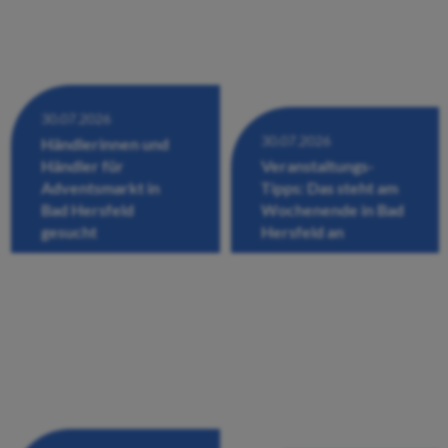
30.07.2026
30.07.2026
Händlerinnen und
Händler für
Veranstaltungs-
Adventsmarkt in
Tipps: Das steht am
Bad Hersfeld
Wochenende in Bad
gesucht
Hersfeld an