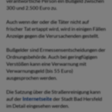
verantwortliche Person ein Bußgeld zwischen
300 und 2.500 Euro zu.
Auch wenn der oder die Täter nicht auf
frischer Tat ertappt wird, wird in einigen Fällen
Anzeige gegen die Verursachenden gestellt.
Bußgelder sind Ermessensentscheidungen der
Ordnungsbehörde. Auch bei geringfügigen
Verstößen kann eine Verwarnung mit
Verwarnungsgeld (bis 55 Euro)
ausgesprochen werden.
Die Satzung über die Straßenreinigung kann
auf der
Internetseite
der Stadt Bad Hersfeld
im Detail eingesehen werden.