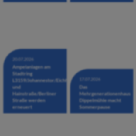
20.07.2026
Ampelanlagen am
Stadtring
17.07.2026
L3159/Johannestor/Eichhofstraße/Fuldastraße
und
Das
Hainstraße/Berliner
Mehrgenerationenhaus
Straße werden
Dippelmühle macht
erneuert
Sommerpause