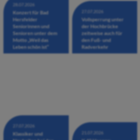
28.07.2026
27.07.2026
Konzert für Bad
Hersfelder
Vollsperrung unter
Seniorinnen und
der Hochbrücke
Senioren unter dem
zeitweise auch für
Motto „Weil das
den Fuß- und
Leben schön ist“
Radverkehr
27.07.2026
21.07.2026
Klassiker und