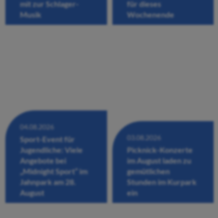
mit zur Schlager-
für dieses
Musik
Wochenende
04.08.2026
03.08.2026
Sport-Event für
Jugendliche: Viele
Picknick-Konzerte
Angebote bei
im August laden zu
„Midnight Sport“ im
gemütlichen
Jahnpark am 28.
Stunden im Kurpark
August
ein