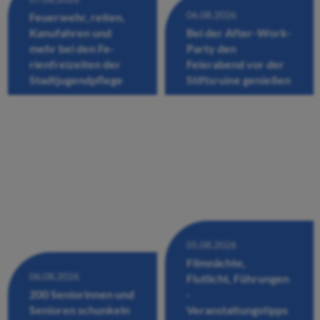
06.08.2026
Feuerwehr, reiten,
Kanufahren und
Bei der After-Work-
mehr bei den Fe-
Party den
rienfreizeiten der
Feierabend vor der
Stadtjugendpflege
Stiftsruine genießen
05.08.2026
Filmnächte,
06.08.2026
Flutlicht, Führungen
200 Seniorinnen und
-
Senioren schunkeln
Veranstaltungstipps