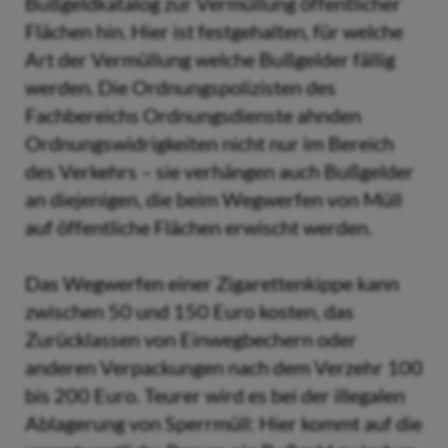
Bußgeldkatalog zur Vermüllung öffentlicher
Flächen hin. Hier ist festgehalten, für welche
Art der Vermüllung welche Bußgelder fällig
werden. Die Ordnungspolizisten des
Fachbereichs Ordnungsdienste ahnden
Ordnungswidrigkeiten nicht nur im Bereich
des Verkehrs – sie verhängen auch Bußgelder
an diejenigen, die beim Wegwerfen von Müll
auf öffentliche Flächen erwischt werden.
Das Wegwerfen einer Zigarettenkippe kann
zwischen 50 und 150 Euro kosten, das
Zurücklassen von Einwegbechern oder
anderen Verpackungen nach dem Verzehr 100
bis 200 Euro. Teurer wird es bei der illegalen
Ablagerung von Sperrmüll: Hier kommt auf die