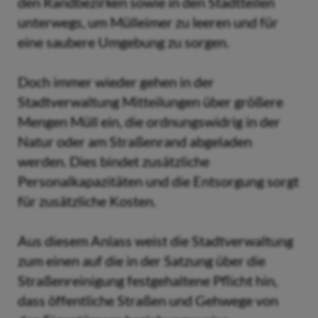
den Randbezirken sowie in den Stadtteilen
unterwegs, um Mülleimer zu leeren und für
eine saubere Umgebung zu sorgen.
Doch immer wieder gehen in der
Stadtverwaltung Mitteilungen über größere
Mengen Müll ein, die ordnungswidrig in der
Natur oder am Straßenrand abgeladen
werden. Dies bindet zusätzliche
Personalkapazitäten und die Entsorgung sorgt
für zusätzliche Kosten.
Aus diesem Anlass weist die Stadtverwaltung
zum einen auf die in der Satzung über die
Straßenreinigung festgehaltene Pflicht hin,
dass öffentliche Straßen und Gehwege von