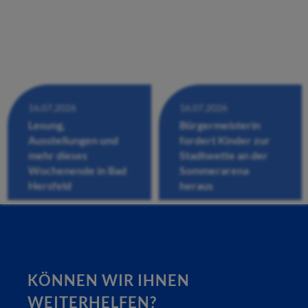
16.07.2026
16.07.2026
Lesung,
Bürgermeisterin
Ausstellungen und
fordert Kinder zur
mehr dieses
Stadtwette an der
Wochenende in Bad
Sommerarena
Hersfeld
heraus
KÖNNEN WIR IHNEN
WEITERHELFEN?