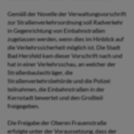
Gemäß der Novelle der Verwaltungsvorschrift
zur Straßenverkehrsordnung soll Radverkehr
in Gegenrichtung von Einbahnstraßen
zugelassen werden, wenn dies im Hinblick auf
die Verkehrssicherheit möglich ist. Die Stadt
Bad Hersfeld kam dieser Vorschrift nach und
hat in einer Verkehrsschau, an welcher der
Straßenbaulastträger, die
Straßenverkehrsbehörde und die Polizei
teilnahmen, die Einbahnstraßen in der
Kernstadt bewertet und den Großteil
freigegeben.
Die Freigabe der Oberen Frauenstraße
erfolgte unter der Voraussetzung, dass der