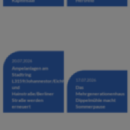
Kapitelsaal
Hersfeld
20.07.2026
Ampelanlagen am
Stadtring
17.07.2026
L3159/Johannestor/Eichhofstraße/Fuldastraße
und
Das
Hainstraße/Berliner
Mehrgenerationenhaus
Straße werden
Dippelmühle macht
erneuert
Sommerpause