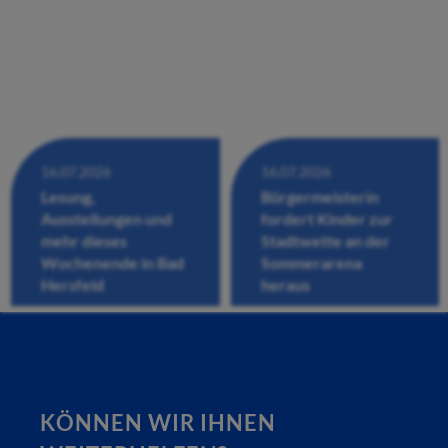
16.07.2026
16.07.2026
Lesung,
Bürgermeisterin
Ausstellungen und
fordert Kinder zur
mehr dieses
Stadtwette an der
Wochenende in Bad
Sommerarena
Hersfeld
heraus
KÖNNEN WIR IHNEN