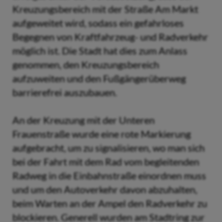
Kreuzungsbereich mit der Straße Am Markt
aufgeweitet wird, sodass ein gefahrloses
Begegnen von Kraftfahrzeug- und Radverkehr
möglich ist. Die Stadt hat dies zum Anlass
genommen, den Kreuzungsbereich
aufzuweiten und den Fußgängerüberweg
barrierefrei auszubauen.
An der Kreuzung mit der Unteren
Frauenstraße wurde eine rote Markierung
aufgebracht, um zu signalisieren, wo man sich
bei der Fahrt mit dem Rad vom begleitenden
Radweg in die Einbahnstraße einordnen muss
und um den Autoverkehr davon abzuhalten,
beim Warten an der Ampel den Radverkehr zu
blockieren. Generell wurden am Stadtring zur