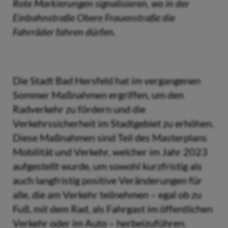
Rote Markierungen signalisieren, wo in der
Einbahnstraße Obere Frauenstraße die
Fahrräder fahren dürfen.
Die Stadt Bad Hersfeld hat im vergangenen
Sommer Maßnahmen ergriffen, um den
Radverkehr zu fördern und die
Verkehrssicherheit im Stadtgebiet zu erhöhen.
Diese Maßnahmen sind Teil des Masterplans
Mobilität und Verkehr, welcher im Jahr 2023
aufgestellt wurde, um sowohl kurzfristig als
auch langfristig positive Veränderungen für
alle, die am Verkehr teilnehmen – egal ob zu
Fuß, mit dem Rad, als Fahrgast im öffentlichen
Verkehr oder im Auto – herbeizuführen.