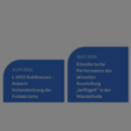
30.07.2026
Künstlerische
31.07.2026
Performance der
L 3431 Kohlhausen –
aktuellen
Asbach:
Ausstellung
Instandsetzung der
„beflügelt“ in der
Fuldabrücke
Wandelhalle