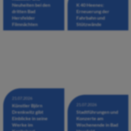
Neuheiten bei den
K 40 Heenes:
dritten Bad
Erneuerung der
Hersfelder
Fahrbahn und
Filmnächten
Stützwände
21.07.2026
21.07.2026
Künstler Björn
Drenkwitz gibt
Stadtführungen und
Einblicke in seine
Konzerte am
Werke im
Wochenende in Bad