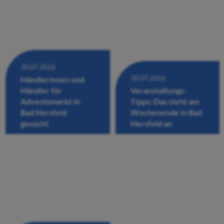
30.07.2026
30.07.2026
Händlerinnen und
Händler für
Veranstaltungs-
Adventsmarkt in
Tipps: Das steht am
Bad Hersfeld
Wochenende in Bad
gesucht
Hersfeld an