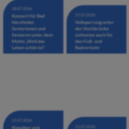
28.07.2026
27.07.2026
Konzert für Bad
Hersfelder
Vollsperrung unter
Seniorinnen und
der Hochbrücke
Senioren unter dem
zeitweise auch für
Motto „Weil das
den Fuß- und
Leben schön ist“
Radverkehr
27.07.2026
21.07.2026
Klassiker und