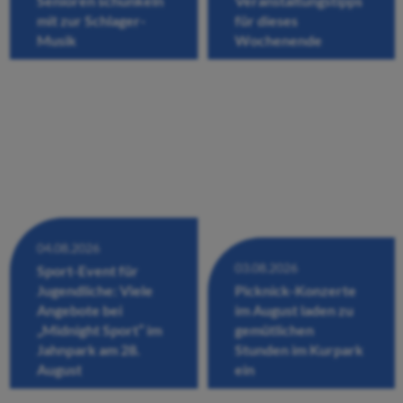
Senioren schunkeln
Veranstaltungstipps
mit zur Schlager-
für dieses
Musik
Wochenende
04.08.2026
03.08.2026
Sport-Event für
Jugendliche: Viele
Picknick-Konzerte
Angebote bei
im August laden zu
„Midnight Sport“ im
gemütlichen
Jahnpark am 28.
Stunden im Kurpark
August
ein