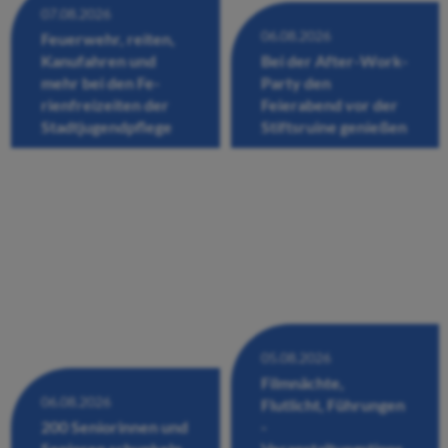
07.08.2026
06.08.2026
Feuerwehr, reiten,
Kanufahren und
Bei der After-Work-
mehr bei den Fe-
Party den
rienfreizeiten der
Feierabend vor der
Stadtjugendpflege
Stiftsruine genießen
05.08.2026
Filmnächte,
06.08.2026
Flutlicht, Führungen
200 Seniorinnen und
-