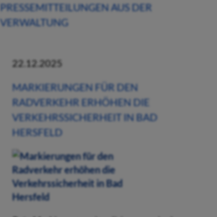
PRESSEMITTEILUNGEN AUS DER
VERWALTUNG
22.12.2025
MARKIERUNGEN FÜR DEN
RADVERKEHR ERHÖHEN DIE
VERKEHRSSICHERHEIT IN BAD
HERSFELD