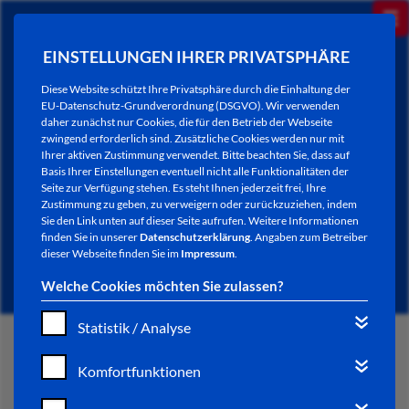
EINSTELLUNGEN IHRER PRIVATSPHÄRE
Diese Website schützt Ihre Privatsphäre durch die Einhaltung der
EU-Datenschutz-Grundverordnung (DSGVO). Wir verwenden
daher zunächst nur Cookies, die für den Betrieb der Webseite
zwingend erforderlich sind. Zusätzliche Cookies werden nur mit
Ihrer aktiven Zustimmung verwendet. Bitte beachten Sie, dass auf
Basis Ihrer Einstellungen eventuell nicht alle Funktionalitäten der
Seite zur Verfügung stehen. Es steht Ihnen jederzeit frei, Ihre
Zustimmung zu geben, zu verweigern oder zurückzuziehen, indem
Sie den Link unten auf dieser Seite aufrufen. Weitere Informationen
AKTUELLES
finden Sie in unserer
Datenschutzerklärung
. Angaben zum Betreiber
dieser Webseite finden Sie im
Impressum
.
Welche Cookies möchten Sie zulassen?
Statistik / Analyse
START
Komfortfunktionen
VERWALTUNG