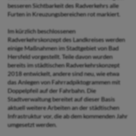
besseren Sichtbarkeit des Radverkehrs alle
Furten in Kreuzungsbereichen rot markiert.
Im kürzlich beschlossenen
Radverkehrskonzept des Landkreises werden
einige Maßnahmen im Stadtgebiet von Bad
Hersfeld vorgestellt. Teile davon wurden
bereits im städtischen Radverkehrskonzept
2018 entwickelt, andere sind neu, wie etwa
das Anlegen von Fahrradpiktogrammen mit
Doppelpfeil auf der Fahrbahn. Die
Stadtverwaltung bereitet auf dieser Basis
aktuell weitere Arbeiten an der städtischen
Infrastruktur vor, die ab dem kommenden Jahr
umgesetzt werden.