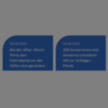
06.08.2026
06.08.2026
Bei der After-Work-
200 Seniorinnen und
Party den
Senioren schunkeln
Feierabend vor der
mit zur Schlager-
Stiftsruine genießen
Musik