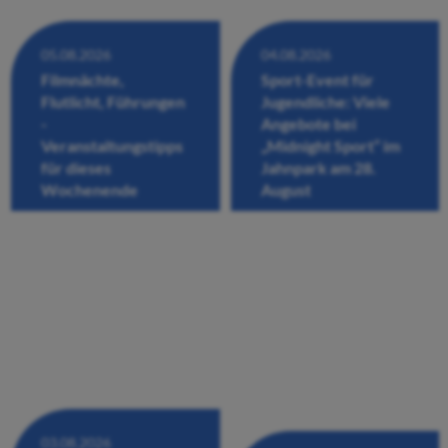
05.08.2026
04.08.2026
Filmnächte,
Sport-Event für
Flutlicht, Führungen
Jugendliche: Viele
-
Angebote bei
Veranstaltungstipps
„Midnight Sport“ im
für dieses
Jahnpark am 28.
Wochenende
August
03.08.2026