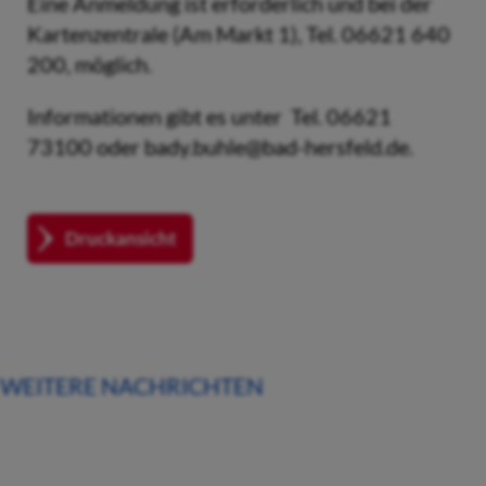
Eine Anmeldung ist erforderlich und bei der
Kartenzentrale (Am Markt 1), Tel. 06621 640
200, möglich.
Informationen gibt es unter Tel. 06621
73100 oder bady.buhle@bad-hersfeld.de.
Druckansicht
WEITERE NACHRICHTEN