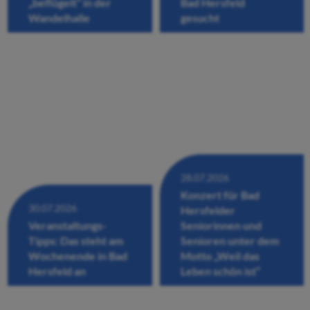
„beflügelt“ in der
Bad Hersfeld
Wandelhalle
gesucht
28.07.2026
Konzert für Bad
30.07.2026
Hersfelder
Veranstaltungs-
Seniorinnen und
Tipps: Das steht am
Senioren unter dem
Wochenende in Bad
Motto „Weil das
Hersfeld an
Leben schön ist“