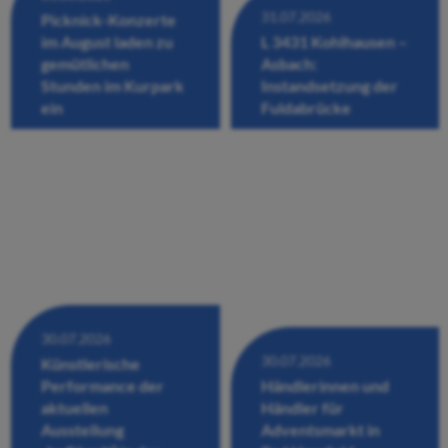
31.07.2026
Picknick-Konzerte
im August laden zu
L 3431 Kohlhausen –
gemütlichen
Asbach:
Stunden im Kurpark
Instandsetzung der
ein
Fuldabrücke
30.07.2026
30.07.2026
Künstlerische
Performance der
Händlerinnen und
aktuellen
Händler für
Ausstellung
Adventsmarkt in