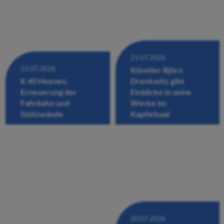
21.07.2026
21.07.2026
Künstler Björn
K 40 Heenes:
Drenkwitz gibt
Erneuerung der
Einblicke in seine
Fahrbahn und
Werke im
Stützwände
Kapitelsaal
20.07.2026