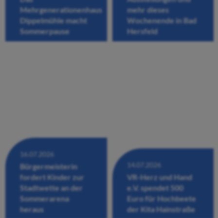
Mehrgenerationenhaus
mehr dieses
Dippelmühle macht
Wochenende in Bad
Sommerpause
Hersfeld
16.07.2026
14.07.2026
Bürgermeisterin
fordert Kinder zur
VR-Herz und Hand
Stadtwette an der
e.V. spendet 500
Sommerarena
Euro für Hochbeete
heraus
der Kita Hainstraße