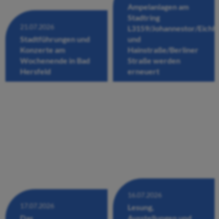
Ampelanlagen am
Stadtring
21.07.2026
L3159/Johannestor/Eichh
Stadtführungen und
und
Konzerte am
Hainstraße/Berliner
Wochenende in Bad
Straße werden
Hersfeld
erneuert
16.07.2026
17.07.2026
Lesung,
Das
Ausstellungen und