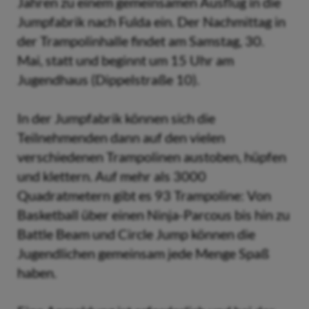
Jahren zu einem gemeinsamen Ausflug in die
Jumpfabrik nach Fulda ein. Der Nachmittag in
der Trampolinhalle findet am Samstag, 30.
Mai, statt und beginnt um 15 Uhr am
Jugendhaus (Dippelstraße 10).
In der Jumpfabrik können sich die
Teilnehmenden dann auf den vielen
verschiedenen Trampolinen austoben, hüpfen
und klettern. Auf mehr als 3000
Quadratmetern gibt es 93 Trampoline: Von
Basketball über einen Ninja-Parcous bis hin zu
Battle Beam und Circle Jump können die
Jugendlichen gemeinsam jede Menge Spaß
haben.