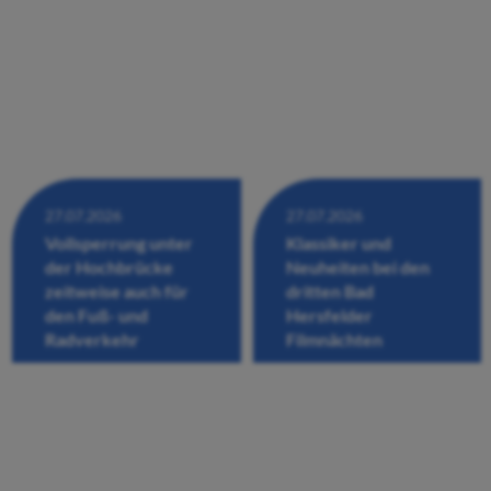
27.07.2026
27.07.2026
Vollsperrung unter
Klassiker und
der Hochbrücke
Neuheiten bei den
zeitweise auch für
dritten Bad
den Fuß- und
Hersfelder
Radverkehr
Filmnächten