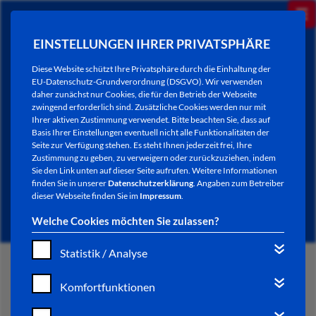
EINSTELLUNGEN IHRER PRIVATSPHÄRE
Diese Website schützt Ihre Privatsphäre durch die Einhaltung der
EU-Datenschutz-Grundverordnung (DSGVO). Wir verwenden
daher zunächst nur Cookies, die für den Betrieb der Webseite
zwingend erforderlich sind. Zusätzliche Cookies werden nur mit
Ihrer aktiven Zustimmung verwendet. Bitte beachten Sie, dass auf
Basis Ihrer Einstellungen eventuell nicht alle Funktionalitäten der
Seite zur Verfügung stehen. Es steht Ihnen jederzeit frei, Ihre
Zustimmung zu geben, zu verweigern oder zurückzuziehen, indem
Sie den Link unten auf dieser Seite aufrufen. Weitere Informationen
AKTUELLES
finden Sie in unserer
Datenschutzerklärung
. Angaben zum Betreiber
dieser Webseite finden Sie im
Impressum
.
Welche Cookies möchten Sie zulassen?
Statistik / Analyse
START
Komfortfunktionen
VERWALTUNG