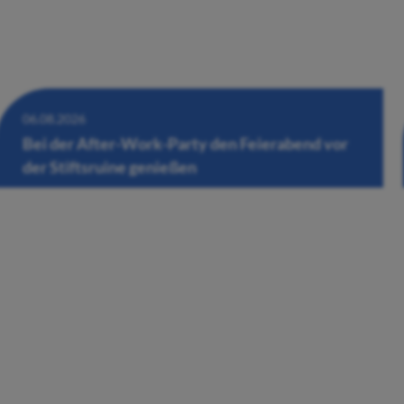
06.08.2026
Bei der After-Work-Party den Feierabend vor
der Stiftsruine genießen