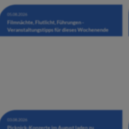
05.08.2026
Filmnächte, Flutlicht, Führungen -
Veranstaltungstipps für dieses Wochenende
03.08.2026
Picknick-Konzerte im August laden zu