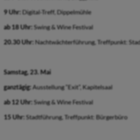
9 Uhr:
Digital-Treff, Dippelmühle
ab 18 Uhr:
Swing & Wine Festival
20.30 Uhr:
Nachtwächterführung, Treffpunkt: Stad
Samstag, 23. Mai
ganztägig:
Ausstellung “Exit”, Kapitelsaal
ab 12 Uhr:
Swing & Wine Festival
15 Uhr:
Stadtführung, Treffpunkt: Bürgerbüro