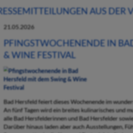
RESSEMITTEILUNGEN AUS DER
21.05.2026
PFINGSTWOCHENENDE IN BAD
& WINE FESTIVAL
Bad Hersfeld feiert dieses Wochenende im wunders
An fünf Tagen wird ein breites kulinarisches und 
alle Bad Hersfelderinnen und Bad Hersfelder sowi
Darüber hinaus laden aber auch Ausstellungen, Fü