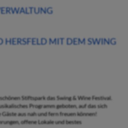
 VERWALTUNG
 HERSFELD MIT DEM SWING
chönen Stiftspark das Swing & Wine Festival.
musikalisches Programm geboten, auf das sich
e Gäste aus nah und fern freuen können!
hrungen, offene Lokale und bestes