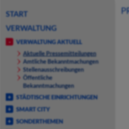
P
START
VERWALTUNG
VERWALTUNG AKTUELL
Aktuelle Pressemitteilungen
Amtliche Bekanntmachungen
Stellenausschreibungen
Öffentliche
Bekanntmachungen
STÄDTISCHE EINRICHTUNGEN
SMART CITY
SONDERTHEMEN