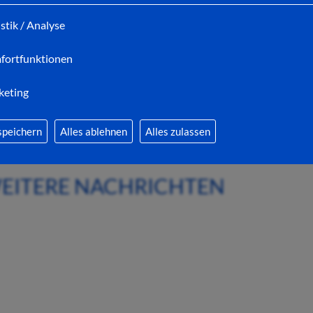
ab 11 Uhr:
Swing & Wine Festival
istik / Analyse
fortfunktionen
Druckansicht
keting
speichern
Alles ablehnen
Alles zulassen
EITERE NACHRICHTEN