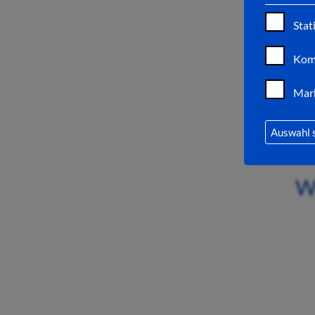
Stat
Kom
Mar
Auswahl 
W