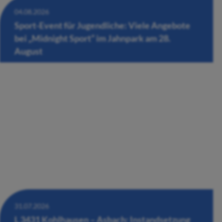
04.08.2026
Sport-Event für Jugendliche: Viele Angebote
bei „Midnight Sport“ im Jahnpark am 28.
August
31.07.2026
L 3431 Kohlhausen – Asbach: Instandsetzung