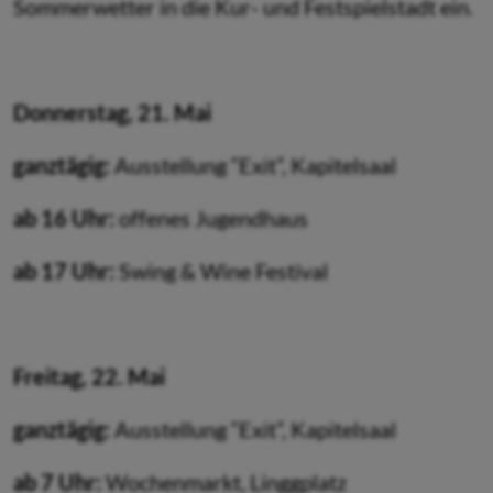
Sommerwetter in die Kur- und Festspielstadt ein.
Donnerstag, 21. Mai
ganztägig:
Ausstellung “Exit”, Kapitelsaal
ab 16 Uhr:
offenes Jugendhaus
ab 17 Uhr:
Swing & Wine Festival
Freitag, 22. Mai
ganztägig:
Ausstellung “Exit”, Kapitelsaal
ab 7 Uhr:
Wochenmarkt, Linggplatz