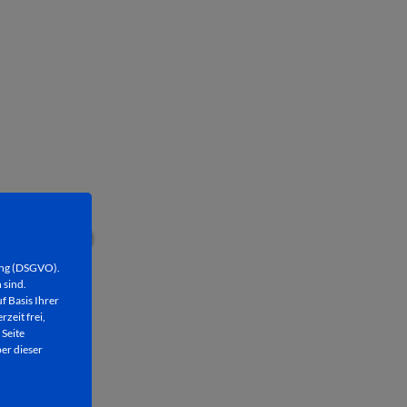
ad Hersfeld
ung (DSGVO).
 sind.
f Basis Ihrer
rzeit frei,
 Seite
er dieser