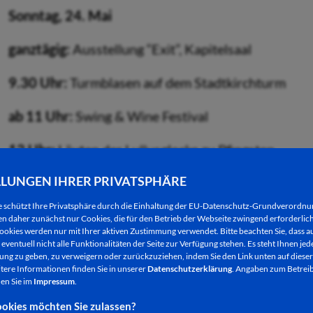
Sonntag, 24. Mai
ganztägig:
Ausstellung “Exit”, Kapitelsaal
9.30 Uhr:
Turmblasen auf dem Stadtkirchturm
ab 11 Uhr:
Swing & Wine Festival
12 Uhr:
Läuten der Lullusglocke zu Pfingsten
LLUNGEN IHRER PRIVATSPHÄRE
15 Uhr:
Muesums-Führung im Museum der Stadt B
e schützt Ihre Privatsphäre durch die Einhaltung der EU-Datenschutz-Grundverordn
 daher zunächst nur Cookies, die für den Betrieb der Webseite zwingend erforderlich
ookies werden nur mit Ihrer aktiven Zustimmung verwendet. Bitte beachten Sie, dass au
eventuell nicht alle Funktionalitäten der Seite zur Verfügung stehen. Es steht Ihnen jede
Montag, 25. Mai
ng zu geben, zu verweigern oder zurückzuziehen, indem Sie den Link unten auf dieser
tere Informationen finden Sie in unserer
Datenschutzerklärung
. Angaben zum Betreib
ganztägig:
Ausstellung “Exit”, Kapitelsaal
en Sie im
Impressum
.
okies möchten Sie zulassen?