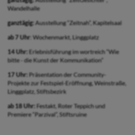
Wandelhalle
ganztägig:
Ausstellung “Zeitnah”, Kapitelsaal
ab 7 Uhr
: Wochenmarkt, Linggplatz
14 Uhr:
Erlebnisführung im wortreich “Wie
bitte - die Kunst der Kommunikation”
17 Uhr:
Präsentation der Community-
Projekte zur Festspiel-Eröffnung, Weinstraße,
Linggplatz, Stiftsbezirk
ab 18 Uhr:
Festakt, Roter Teppich und
Premiere “Parzival”, Stiftsruine