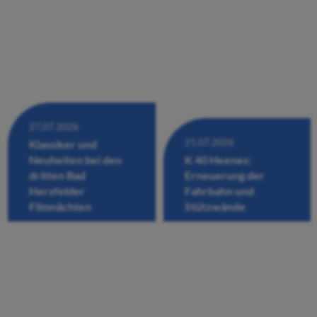
27.07.2026
21.07.2026
Klassiker und
Neuheiten bei den
K 40 Heenes:
dritten Bad
Erneuerung der
Hersfelder
Fahrbahn und
Filmnächten
Stützwände