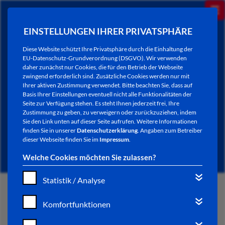
EINSTELLUNGEN IHRER PRIVATSPHÄRE
Diese Website schützt Ihre Privatsphäre durch die Einhaltung der
EU-Datenschutz-Grundverordnung (DSGVO). Wir verwenden
daher zunächst nur Cookies, die für den Betrieb der Webseite
zwingend erforderlich sind. Zusätzliche Cookies werden nur mit
Ihrer aktiven Zustimmung verwendet. Bitte beachten Sie, dass auf
Basis Ihrer Einstellungen eventuell nicht alle Funktionalitäten der
Seite zur Verfügung stehen. Es steht Ihnen jederzeit frei, Ihre
Zustimmung zu geben, zu verweigern oder zurückzuziehen, indem
Sie den Link unten auf dieser Seite aufrufen. Weitere Informationen
AKTUELLES
finden Sie in unserer
Datenschutzerklärung
. Angaben zum Betreiber
dieser Webseite finden Sie im
Impressum
.
Welche Cookies möchten Sie zulassen?
Statistik / Analyse
START
Komfortfunktionen
VERWALTUNG