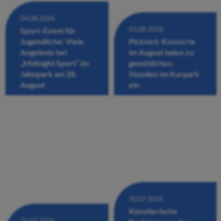
04.08.2026
03.08.2026
Sport-Event für
Jugendliche: Viele
Picknick-Konzerte
Angebote bei
im August laden zu
„Midnight Sport“ im
gemütlichen
Jahnpark am 28.
Stunden im Kurpark
August
ein
30.07.2026
Künstlerische
31.07.2026