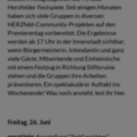
Hersfelder Festspiele. Seit einigen Monaten
haben sich viele Gruppen in diversen
HERZfeld-Community-Projekten auf den
Premierentag vorbereitet. Die Ergebnisse
werden ab 17 Uhr in der Innenstadt sichtbar,
wenn Bürgermeisterin, Intendantin und ganz
viele Gäste, Mitwirkende und Einheimische
mit einem Festzug in Richtung Stiftsruine
ziehen und die Gruppen ihre Arbeiten
präsentieren. Ein spektakulärer Auftakt ins
Wochenende! Was noch ansteht, lest ihr hier.
Freitag, 26. Juni
ganztägig:
Ausstellung “ZeitGesichter”,