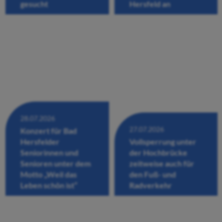
gesucht
Hersfeld an
28.07.2026
27.07.2026
Konzert für Bad
Hersfelder
Vollsperrung unter
Seniorinnen und
der Hochbrücke
Senioren unter dem
zeitweise auch für
Motto „Weil das
den Fuß- und
Leben schön ist“
Radverkehr