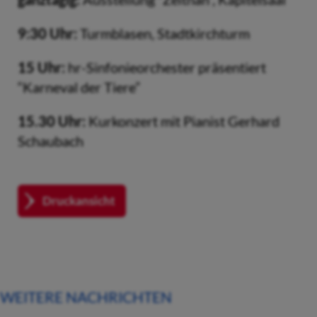
9:30 Uhr:
Turmblasen, Stadtkirchturm
15 Uhr:
hr-Sinfonieorchester präsentiert
“Karneval der Tiere”
15.30 Uhr:
Kurkonzert mit Pianist Gerhard
Schaubach
Druckansicht
WEITERE NACHRICHTEN