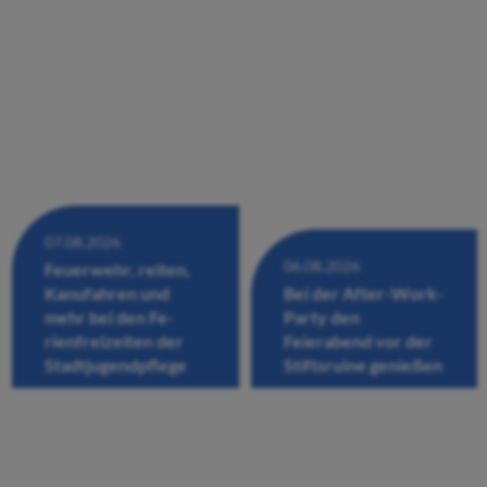
07.08.2026
06.08.2026
Feuerwehr, reiten,
Kanufahren und
Bei der After-Work-
mehr bei den Fe-
Party den
rienfreizeiten der
Feierabend vor der
Stadtjugendpflege
Stiftsruine genießen