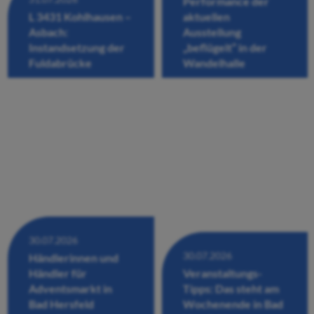
Performance der
L 3431 Kohlhausen –
aktuellen
Asbach:
Ausstellung
Instandsetzung der
„beflügelt“ in der
Fuldabrücke
Wandelhalle
30.07.2026
30.07.2026
Händlerinnen und
Händler für
Veranstaltungs-
Adventsmarkt in
Tipps: Das steht am
Bad Hersfeld
Wochenende in Bad