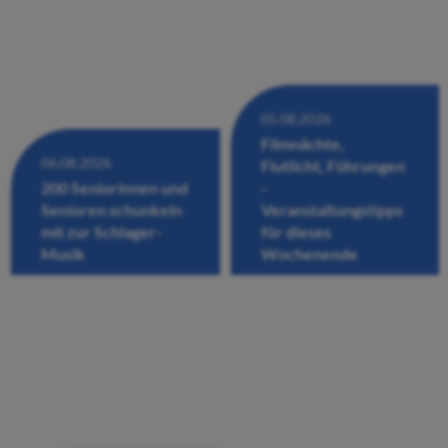
05.08.2026
Filmnächte,
06.08.2026
Flutlicht, Führungen
200 Seniorinnen und
-
Senioren schunkeln
Veranstaltungstipps
mit zur Schlager-
für dieses
Musik
Wochenende