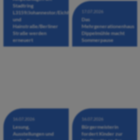
Stadtring
17.07.2026
L3159/Johannestor/Eichhofstraße/Fuldastraße
und
Das
Hainstraße/Berliner
Mehrgenerationenhaus
Straße werden
Dippelmühle macht
erneuert
Sommerpause
16.07.2026
16.07.2026
Lesung,
Bürgermeisterin
Ausstellungen und
fordert Kinder zur