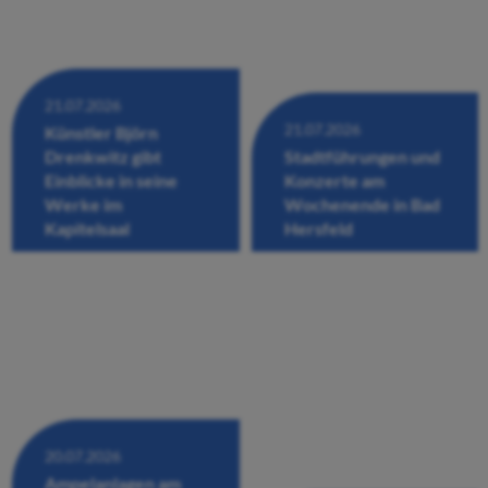
21.07.2026
21.07.2026
Künstler Björn
Drenkwitz gibt
Stadtführungen und
Einblicke in seine
Konzerte am
Werke im
Wochenende in Bad
Kapitelsaal
Hersfeld
20.07.2026
Ampelanlagen am