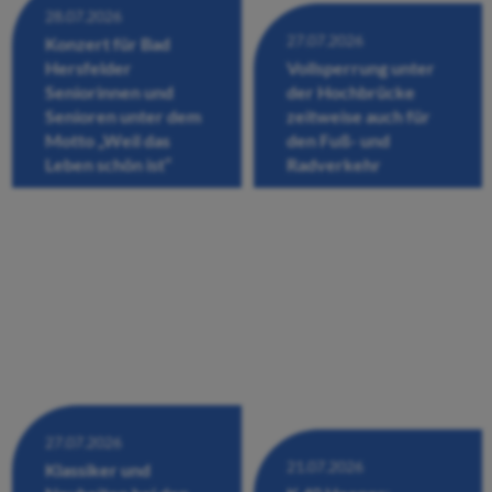
28.07.2026
27.07.2026
Konzert für Bad
Hersfelder
Vollsperrung unter
Seniorinnen und
der Hochbrücke
Senioren unter dem
zeitweise auch für
Motto „Weil das
den Fuß- und
Leben schön ist“
Radverkehr
27.07.2026
21.07.2026
Klassiker und