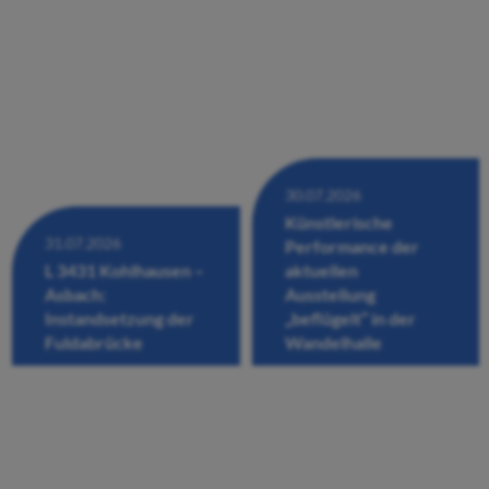
30.07.2026
Künstlerische
31.07.2026
Performance der
L 3431 Kohlhausen –
aktuellen
Asbach:
Ausstellung
Instandsetzung der
„beflügelt“ in der
Fuldabrücke
Wandelhalle