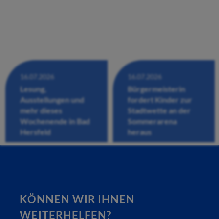
16.07.2026
16.07.2026
Lesung,
Bürgermeisterin
Ausstellungen und
fordert Kinder zur
mehr dieses
Stadtwette an der
Wochenende in Bad
Sommerarena
Hersfeld
heraus
KÖNNEN WIR IHNEN
WEITERHELFEN?