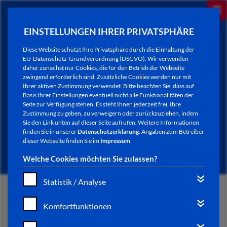
EINSTELLUNGEN IHRER PRIVATSPHÄRE
Diese Website schützt Ihre Privatsphäre durch die Einhaltung der
EU-Datenschutz-Grundverordnung (DSGVO). Wir verwenden
daher zunächst nur Cookies, die für den Betrieb der Webseite
zwingend erforderlich sind. Zusätzliche Cookies werden nur mit
Ihrer aktiven Zustimmung verwendet. Bitte beachten Sie, dass auf
Basis Ihrer Einstellungen eventuell nicht alle Funktionalitäten der
Seite zur Verfügung stehen. Es steht Ihnen jederzeit frei, Ihre
Zustimmung zu geben, zu verweigern oder zurückzuziehen, indem
Sie den Link unten auf dieser Seite aufrufen. Weitere Informationen
AKTUELLES
finden Sie in unserer
Datenschutzerklärung
. Angaben zum Betreiber
dieser Webseite finden Sie im
Impressum
.
Welche Cookies möchten Sie zulassen?
Statistik / Analyse
START
Komfortfunktionen
VERWALTUNG