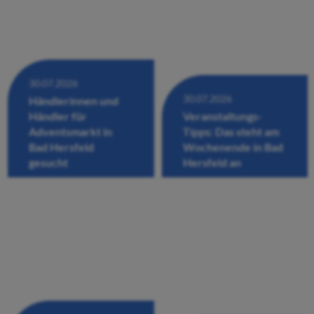
30.07.2026
30.07.2026
Händlerinnen und
Händler für
Veranstaltungs-
Adventsmarkt in
Tipps: Das steht am
Bad Hersfeld
Wochenende in Bad
gesucht
Hersfeld an