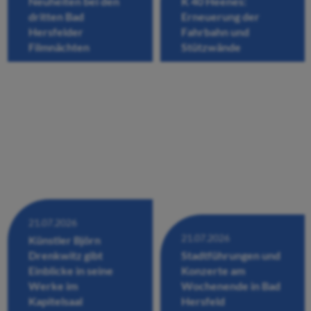
Neuheiten bei den
K 40 Heenes:
dritten Bad
Erneuerung der
Hersfelder
Fahrbahn und
Filmnächten
Stützwände
21.07.2026
21.07.2026
Künstler Björn
Drenkwitz gibt
Stadtführungen und
Einblicke in seine
Konzerte am
Werke im
Wochenende in Bad
Kapitelsaal
Hersfeld