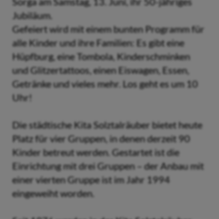
Sorga am Samstag, 13. Juni, ihr 50-jähriges
Jubiläum.
Gefeiert wird mit einem bunten Programm für
alle Kinder und ihre Familien: Es gibt eine
Hüpfburg, eine Tombola, Kinderschminken
und Glitzertattoos, einen Eiswagen, Essen,
Getränke und vieles mehr. Los geht es um 10
Uhr!
Die städtische Kita Solztalräuber bietet heute
Platz für vier Gruppen, in denen derzeit 90
Kinder betreut werden. Gestartet ist die
Einrichtung mit drei Gruppen – der Anbau mit
einer vierten Gruppe ist im Jahr 1994
eingeweiht worden.