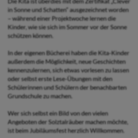
Die Kita ist überdies mit dem Zertifikat „Clever
in Sonne und Schatten“ ausgezeichnet worden
– während einer Projektwoche lernen die
Kinder, wie sie sich im Sommer vor der Sonne
schützen können.
In der eigenen Bücherei haben die Kita-Kinder
außerdem die Möglichkeit, neue Geschichten
kennenzulernen, sich etwas vorlesen zu lassen
oder selbst erste Lese-Übungen mit den
Schülerinnen und Schülern der benachbarten
Grundschule zu machen.
Wer sich selbst ein Bild von den vielen
Angeboten der Solztalräuber machen möchte,
ist beim Jubiläumsfest herzlich Willkommen.