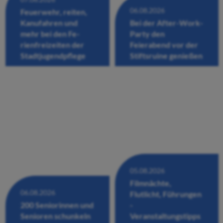
06.08.2026
Feuerwehr, reiten,
Kanufahren und
Bei der After-Work-
mehr bei den Fe-
Party den
rienfreizeiten der
Feierabend vor der
Stadtjugendpflege
Stiftsruine genießen
05.08.2026
Filmnächte,
06.08.2026
Flutlicht, Führungen
200 Seniorinnen und
-
Senioren schunkeln
Veranstaltungstipps