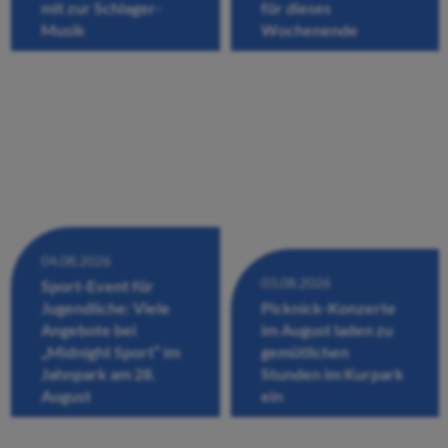
mit zur Schlager-
für dieses
Musik
Wochenende
04.08.2026
03.08.2026
Sport-Event für
Jugendliche: Viele
Picknick-Konzerte
Angebote bei
im August laden zu
„Midnight Sport“ im
gemütlichen
Jahnpark am 28.
Stunden im Kurpark
August
ein