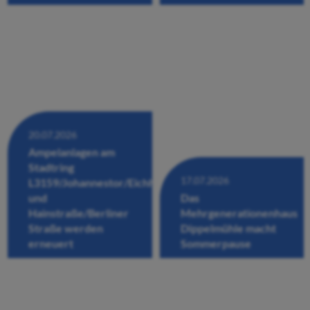
20.07.2026
Ampelanlagen am
Stadtring
17.07.2026
L3159/Johannestor/Eichhofstraße/Fuldastraße
und
Das
Hainstraße/Berliner
Mehrgenerationenhaus
Straße werden
Dippelmühle macht
erneuert
Sommerpause