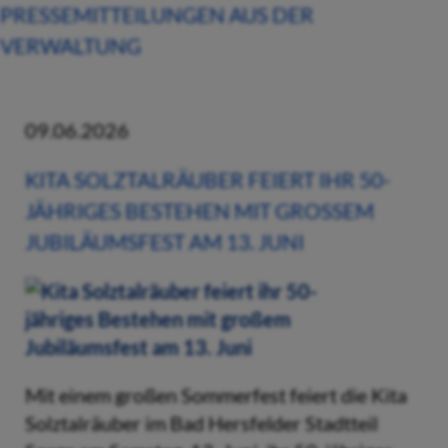
PRESSEMITTEILUNGEN AUS DER
VERWALTUNG
09.06.2026
KITA SOLZTALRÄUBER FEIERT IHR 50-
JÄHRIGES BESTEHEN MIT GROSSEM J
UBILÄUMSFEST AM 13. JUNI
Mit einem großen Sommerfest feiert die Kita
Solztalräuber im Bad Hersfelder Stadtteil