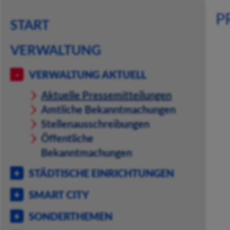
P
START
VERWALTUNG
VERWALTUNG AKTUELL
Aktuelle Pressemitteilungen
Amtliche Bekanntmachungen
Stellenausschreibungen
Öffentliche
Bekanntmachungen
STÄDTISCHE EINRICHTUNGEN
SMART CITY
SONDERTHEMEN