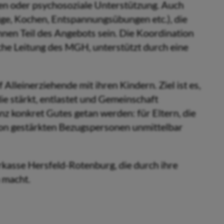
lfen oder psychosoziale Unterstützung. Auch
ge, Kochen, Entspannungsübungen etc.), die
nnen Teil des Angebots sein. Die Koordination
che Leitung des MGH, unterstützt durch eine
Alleinerziehende mit ihren Kindern. Ziel ist es,
die stärkt, entlastet und Gemeinschaft
z konkret Gutes getan werden: für Eltern, die
e von gestärkten Bezugspersonen unmittelbar
rkasse Hersfeld-Rotenburg, die durch ihre
 macht.