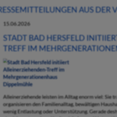
RESSEMITTEILUNGEN AUS DER
15.06.2026
STADT BAD HERSFELD INITIIE
TREFF IM MEHRGENERATIONE
Alleinerziehende leisten im Alltag enorm viel: Sie 
organisieren den Familienalltag, bewältigen Haush
wenig Entlastung oder Unterstützung. Gerade des