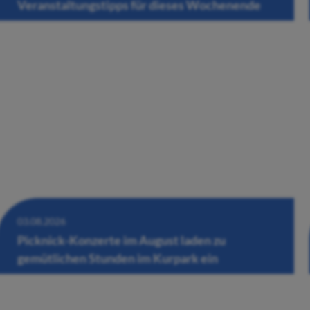
Veranstaltungstipps für dieses Wochenende
03.08.2026
Picknick-Konzerte im August laden zu
gemütlichen Stunden im Kurpark ein