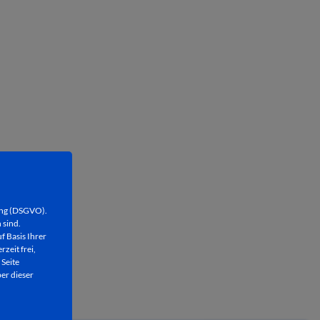
ung (DSGVO).
 sind.
f Basis Ihrer
rzeit frei,
 Seite
er dieser