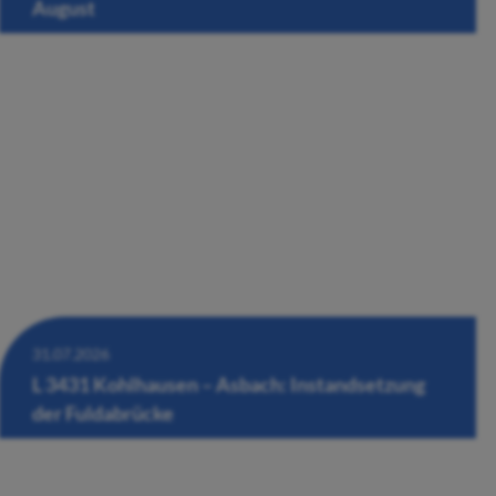
August
31.07.2026
L 3431 Kohlhausen – Asbach: Instandsetzung
der Fuldabrücke