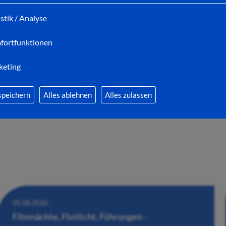
istik / Analyse
06.08.2026
Bei der After-Work-Party den Feierabend vor
fortfunktionen
der Stiftsruine genießen
keting
speichern
Alles ablehnen
Alles zulassen
05.08.2026
Filmnächte, Flutlicht, Führungen -