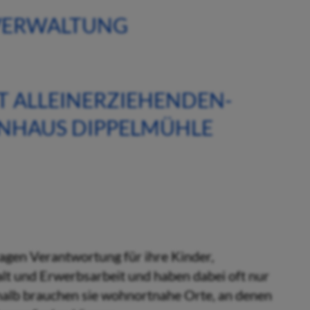
 VERWALTUNG
RT ALLEINERZIEHENDEN-
NHAUS DIPPELMÜHLE
tragen Verantwortung für ihre Kinder,
alt und Erwerbsarbeit und haben dabei oft nur
halb brauchen sie wohnortnahe Orte, an denen