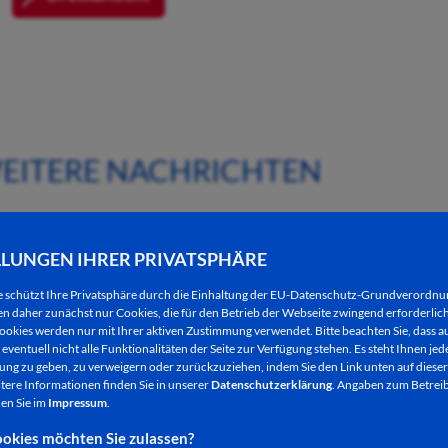
EITERE NACHRICHTEN
LLUNGEN IHRER PRIVATSPHÄRE
e schützt Ihre Privatsphäre durch die Einhaltung der EU-Datenschutz-Grundverordn
 daher zunächst nur Cookies, die für den Betrieb der Webseite zwingend erforderlich
ookies werden nur mit Ihrer aktiven Zustimmung verwendet. Bitte beachten Sie, dass au
eventuell nicht alle Funktionalitäten der Seite zur Verfügung stehen. Es steht Ihnen jede
ng zu geben, zu verweigern oder zurückzuziehen, indem Sie den Link unten auf dieser
tere Informationen finden Sie in unserer
Datenschutzerklärung
. Angaben zum Betreib
en Sie im
Impressum
.
okies möchten Sie zulassen?