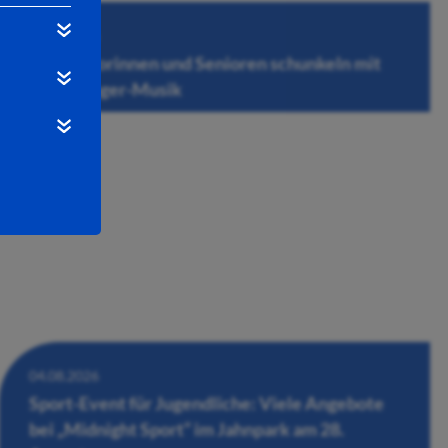
06.08.2026
200 Seniorinnen und Senioren schunkeln mit
zur Schlager-Musik
04.08.2026
Sport-Event für Jugendliche: Viele Angebote
bei „Midnight Sport“ im Jahnpark am 28.