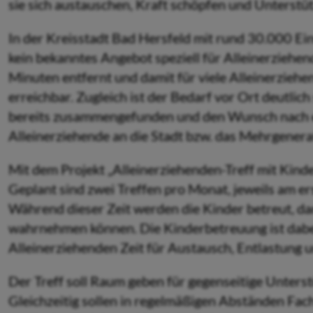
sie sich austauschen, Kraft schöpfen und Unterstü
In der Kreisstadt Bad Hersfeld mit rund 30.000 E
kein bekanntes Angebot speziell für Alleinerziehend
Minuten entfernt und damit für viele Alleinerziehe
erreichbar. Zugleich ist der Bedarf vor Ort deutlic
bereits zusammengefunden und den Wunsch nach e
Alleinerziehende an die Stadt bzw. das Mehrgener
Mit dem Projekt „Alleinerziehenden-Treff mit Kind
Geplant sind zwei Treffen pro Monat, jeweils am er
Während dieser Zeit werden die Kinder betreut, da
wahrnehmen können. Die Kinderbetreuung ist dabei 
Alleinerziehenden Zeit für Austausch, Entlastung 
Der Treff soll Raum geben für gegenseitige Unters
Gleichzeitig sollen in regelmäßigen Abständen Fac