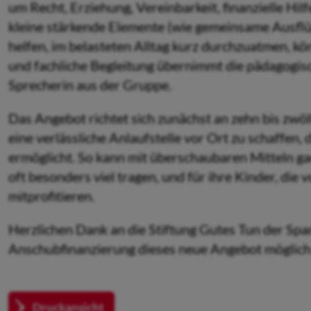
um Recht, Erziehung, Vereinbarkeit, finanzielle Hi
kleine stärkende Elemente (wie gemeinsame Ausflü
helfen, im belasteten Alltag kurz durchzuatmen, kö
und fachliche Begleitung übernimmt die pädagogis
Sprecherin aus der Gruppe.
Das Angebot richtet sich zunächst an zehn bis zwölf 
eine verlässliche Anlaufstelle vor Ort zu schaffen, 
ermöglicht. So kann mit überschaubaren Mitteln gan
oft besonders viel tragen, und für ihre Kinder, di
mitprofitieren.
Herzlichen Dank an die Stiftung Gutes Tun der Spa
Anschubfinanzierung dieses neue Angebot möglich
Druckansicht