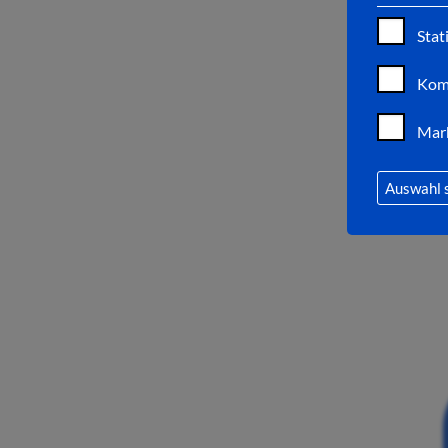
Stat
Kom
Mar
Auswahl 