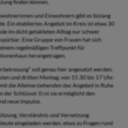
tzung finden können.
inwohnerinnen und Einwohnern gibt es bislang
e. Ein etabliertes Angebot im Kreis ist etwa 30
nde im dicht getakteten Alltag nur schwer
h spürbar: Eine Gruppe von Frauen hat sich
inem regelmäßigen Treffpunkt für
ationenhaus herangetragen.
erbetreuung“ soll genau hier angesetzt werden.
sten und dritten Montag, von 15.30 bis 17 Uhr.
mit die Alleinerziehenden das Angebot in Ruhe
der Schlüssel: Erst sie ermöglicht den
und neue Impulse.
tützung, Verständnis und Vernetzung.
hleute eingeladen werden, etwa zu Fragen rund