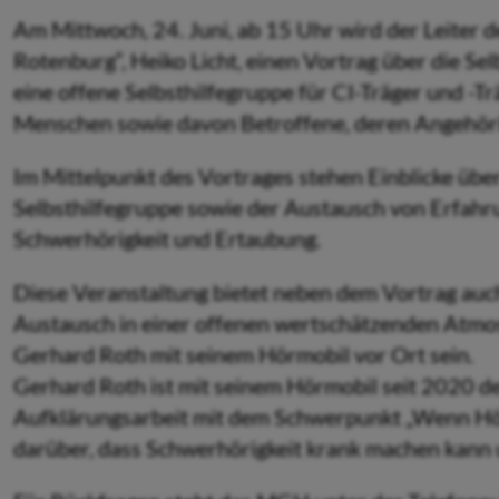
Am Mittwoch, 24. Juni, ab 15 Uhr wird der Leiter
Rotenburg“, Heiko Licht, einen Vortrag über die S
eine offene Selbsthilfegruppe für CI-Träger und -
Menschen sowie davon Betroffene, deren Angehöri
Im Mittelpunkt des Vortrages stehen Einblicke übe
Selbsthilfegruppe sowie der Austausch von Erfah
Schwerhörigkeit und Ertaubung.
Diese Veranstaltung bietet neben dem Vortrag auc
Austausch in einer offenen wertschätzenden Atmos
Gerhard Roth mit seinem Hörmobil vor Ort sein.
Gerhard Roth ist mit seinem Hörmobil seit 2020 d
Aufklärungsarbeit mit dem Schwerpunkt „Wenn Hörg
darüber, dass Schwerhörigkeit krank machen kann u