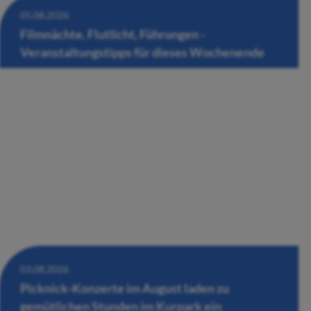
05.08.2026
Filmnächte, Flutlicht, Führungen -
Veranstaltungstipps für dieses Wochenende
03.08.2026
Picknick-Konzerte im August laden zu
gemütlichen Stunden im Kurpark ein