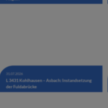
31.07.2026
L 3431 Kohlhausen – Asbach: Instandsetzung
der Fuldabrücke