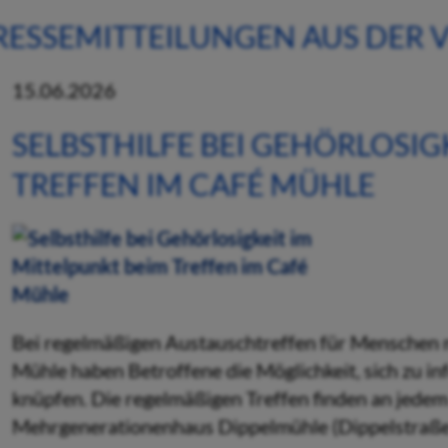
RESSEMITTEILUNGEN AUS DER
15.06.2026
SELBSTHILFE BEI GEHÖRLOSIG
TREFFEN IM CAFÉ MÜHLE
Bei regelmäßigen Austauschtreffen für Menschen 
Mühle haben Betroffene die Möglichkeit, sich zu i
knüpfen. Die regelmäßigen Treffen finden an jede
Mehrgenerationenhaus Dippelmühle (Dippelstraße 