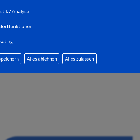
istik / Analyse
fortfunktionen
07.08.2026
Feuerwehr, reiten, Kanufahren und mehr bei
keting
den Fe-rienfreizeiten der Stadtjugendpflege
speichern
Alles ablehnen
Alles zulassen