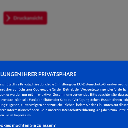
Druckansicht
EITERE NACHRICHTEN
LLUNGEN IHRER PRIVATSPHÄRE
e schützt Ihre Privatsphäre durch die Einhaltung der EU-Datenschutz-Grundverordn
 daher zunächst nur Cookies, die für den Betrieb der Webseite zwingend erforderlich
ookies werden nur mit Ihrer aktiven Zustimmung verwendet. Bitte beachten Sie, dass au
eventuell nicht alle Funktionalitäten der Seite zur Verfügung stehen. Es steht Ihnen jede
ng zu geben, zu verweigern oder zurückzuziehen, indem Sie den Link unten auf dieser
tere Informationen finden Sie in unserer
Datenschutzerklärung
. Angaben zum Betreib
en Sie im
Impressum
.
okies möchten Sie zulassen?