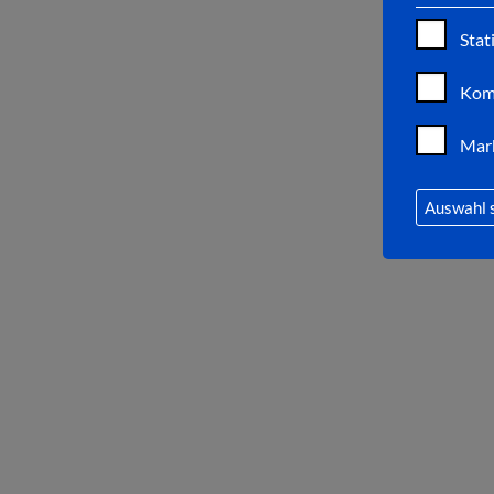
Stat
Kom
Mar
Auswahl 