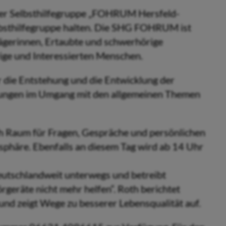
 der Selbsthilfegruppe „FOHRUM Hersfeld-
elbsthilfegruppe halten. Die SHG FOHRUM ist
Trägerinnen, Ertaubte und schwerhörige
ge und Interessierten Menschen.
r die Entstehung und die Entwicklung der
rungen im Umgang mit den allgemeinen Themen
h Raum für Fragen, Gespräche und persönlichen
phäre. Ebenfalls an diesem Tag wird ab 14 Uhr
eutschlandweit unterwegs und betreibt
eräte nicht mehr helfen“. Roth berichtet
nd zeigt Wege zu besserer Lebensqualität auf.