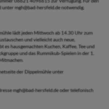
nummer 06621 4096615 zur Verfügung. Für den
il unter mgh@bad-hersfeld.de notwendig.
ühle lädt jeden Mittwoch ab 14.30 Uhr zum
ustauschen und vielleicht auch neue,
bt es hausgemachten Kuchen, Kaffee, Tee und
rickgruppe und das Rummikub-Spielen in der 1.
m Mitmachen.
rnetseite der Dippelmühle unter
Adresse mgh@bad-hersfeld.de oder telefonisch