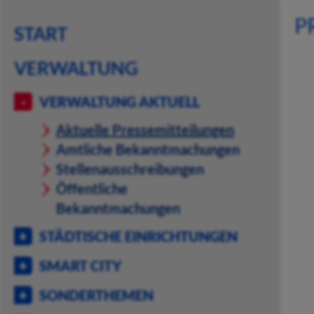
P
START
VERWALTUNG
VERWALTUNG AKTUELL
Aktuelle Pressemitteilungen
Amtliche Bekanntmachungen
Stellenausschreibungen
Öffentliche
Bekanntmachungen
STÄDTISCHE EINRICHTUNGEN
SMART CITY
SONDERTHEMEN