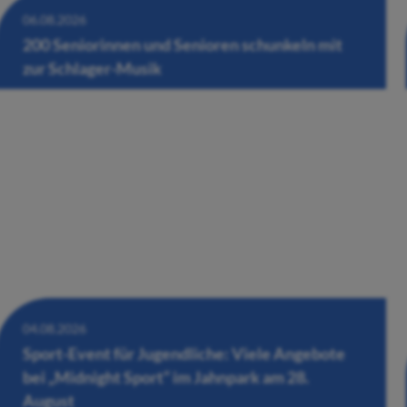
06.08.2026
200 Seniorinnen und Senioren schunkeln mit
zur Schlager-Musik
04.08.2026
Sport-Event für Jugendliche: Viele Angebote
bei „Midnight Sport“ im Jahnpark am 28.
August