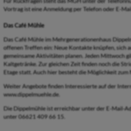
Für Rückfragen steht das MGH unter der Telefon
Vortrag ist eine Anmeldung per Telefon oder E-Ma
Das Café Mühle
Das Café Mühle im Mehrgenerationenhaus Dippelm
offenen Treffen ein: Neue Kontakte knüpfen, sich a
gemeinsame Aktivitäten planen. Jeden Mittwoch gi
Kaltgetränke. Zur gleichen Zeit finden noch die St
Etage statt. Auch hier besteht die Möglichkeit zu
Weiter Angebote finden Interessierte auf der Inte
www.dippelmuehle.de.
Die Dippelmühle ist erreichbar unter der E-Mail-
unter 06621 409 66 15.