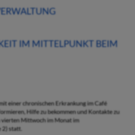
 VERWALTUNG
KEIT IM MITTELPUNKT BEIM
mit einer chronischen Erkrankung im Café
nformieren, Hilfe zu bekommen und Kontakte zu
m vierten Mittwoch im Monat im
2) statt.