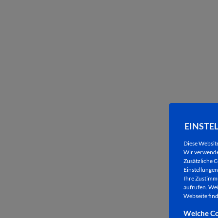
W
EINSTE
Diese Websit
Wir verwenden
Zusätzliche C
Einstellungen 
Ihre Zustimmu
aufrufen. Wei
Webseite find
Welche Co