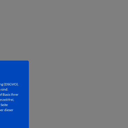
ung (DSGVO).
 sind.
f Basis Ihrer
rzeit frei,
 Seite
er dieser