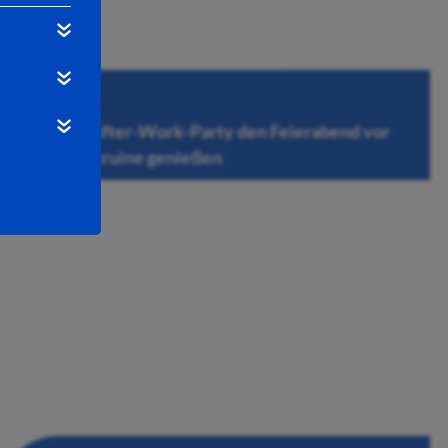
06.08.2026
Bei der After-Work-Party den Feierabend vor
der Stiftsruine genießen