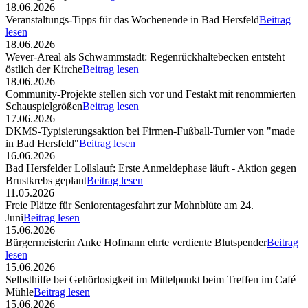
18.06.2026
Veranstaltungs-Tipps für das Wochenende in Bad Hersfeld
Beitrag
lesen
18.06.2026
Wever-Areal als Schwammstadt: Regenrückhaltebecken entsteht
östlich der Kirche
Beitrag lesen
18.06.2026
Community-Projekte stellen sich vor und Festakt mit renommierten
Schauspielgrößen
Beitrag lesen
17.06.2026
DKMS-Typisierungsaktion bei Firmen-Fußball-Turnier von "made
in Bad Hersfeld"
Beitrag lesen
16.06.2026
Bad Hersfelder Lollslauf: Erste Anmeldephase läuft - Aktion gegen
Brustkrebs geplant
Beitrag lesen
11.05.2026
Freie Plätze für Seniorentagesfahrt zur Mohnblüte am 24.
Juni
Beitrag lesen
15.06.2026
Bürgermeisterin Anke Hofmann ehrte verdiente Blutspender
Beitrag
lesen
15.06.2026
Selbsthilfe bei Gehörlosigkeit im Mittelpunkt beim Treffen im Café
Mühle
Beitrag lesen
15.06.2026