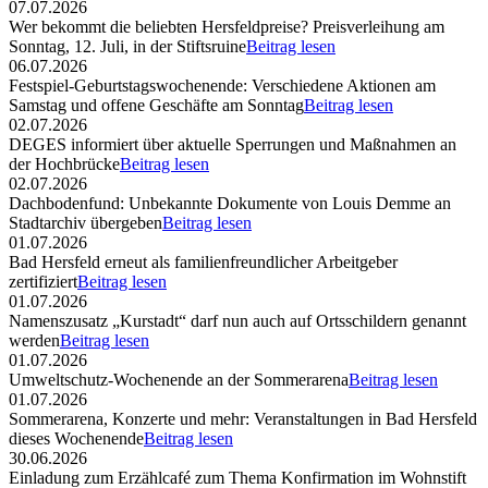
07.07.2026
Wer bekommt die beliebten Hersfeldpreise? Preisverleihung am
Sonntag, 12. Juli, in der Stiftsruine
Beitrag lesen
06.07.2026
Festspiel-Geburtstagswochenende: Verschiedene Aktionen am
Samstag und offene Geschäfte am Sonntag
Beitrag lesen
02.07.2026
DEGES informiert über aktuelle Sperrungen und Maßnahmen an
der Hochbrücke
Beitrag lesen
02.07.2026
Dachbodenfund: Unbekannte Dokumente von Louis Demme an
Stadtarchiv übergeben
Beitrag lesen
01.07.2026
Bad Hersfeld erneut als familienfreundlicher Arbeitgeber
zertifiziert
Beitrag lesen
01.07.2026
Namenszusatz „Kurstadt“ darf nun auch auf Ortsschildern genannt
werden
Beitrag lesen
01.07.2026
Umweltschutz-Wochenende an der Sommerarena
Beitrag lesen
01.07.2026
Sommerarena, Konzerte und mehr: Veranstaltungen in Bad Hersfeld
dieses Wochenende
Beitrag lesen
30.06.2026
Einladung zum Erzählcafé zum Thema Konfirmation im Wohnstift