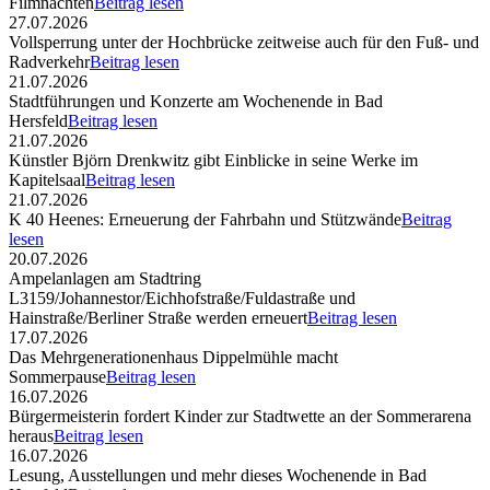
Filmnächten
Beitrag lesen
27.07.2026
Vollsperrung unter der Hochbrücke zeitweise auch für den Fuß- und
Radverkehr
Beitrag lesen
21.07.2026
Stadtführungen und Konzerte am Wochenende in Bad
Hersfeld
Beitrag lesen
21.07.2026
Künstler Björn Drenkwitz gibt Einblicke in seine Werke im
Kapitelsaal
Beitrag lesen
21.07.2026
K 40 Heenes: Erneuerung der Fahrbahn und Stützwände
Beitrag
lesen
20.07.2026
Ampelanlagen am Stadtring
L3159/Johannestor/Eichhofstraße/Fuldastraße und
Hainstraße/Berliner Straße werden erneuert
Beitrag lesen
17.07.2026
Das Mehrgenerationenhaus Dippelmühle macht
Sommerpause
Beitrag lesen
16.07.2026
Bürgermeisterin fordert Kinder zur Stadtwette an der Sommerarena
heraus
Beitrag lesen
16.07.2026
Lesung, Ausstellungen und mehr dieses Wochenende in Bad