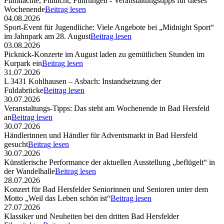
Filmnächte, Flutlicht, Führungen - Veranstaltungstipps für dieses
Wochenende
Beitrag lesen
04.08.2026
Sport-Event für Jugendliche: Viele Angebote bei „Midnight Sport“
im Jahnpark am 28. August
Beitrag lesen
03.08.2026
Picknick-Konzerte im August laden zu gemütlichen Stunden im
Kurpark ein
Beitrag lesen
31.07.2026
L 3431 Kohlhausen – Asbach: Instandsetzung der
Fuldabrücke
Beitrag lesen
30.07.2026
Veranstaltungs-Tipps: Das steht am Wochenende in Bad Hersfeld
an
Beitrag lesen
30.07.2026
Händlerinnen und Händler für Adventsmarkt in Bad Hersfeld
gesucht
Beitrag lesen
30.07.2026
Künstlerische Performance der aktuellen Ausstellung „beflügelt“ in
der Wandelhalle
Beitrag lesen
28.07.2026
Konzert für Bad Hersfelder Seniorinnen und Senioren unter dem
Motto „Weil das Leben schön ist“
Beitrag lesen
27.07.2026
Klassiker und Neuheiten bei den dritten Bad Hersfelder