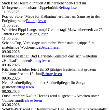
Stadt Bad Hersfeld initiiert Alleinerziehenden-Treff im
Mehrgenerationenhaus Dippelmühle
Beitrag lesen
11.06.2026
Pop-up-Store "Made for Katharina" eröffnet am Samstag in der
Fußgängerzone
Beitrag lesen
11.06.2026
Wie feiert Pippi Langstrumpf Geburtstag? Malwettberwerb zu 75
Jahren Festspiele
Beitrag lesen
11.06.2026
Schade-Cup, Vernissage und mehr: Veranstaltungstipps fürs
anstehende Wochenende
Beitrag lesen
09.06.2026
Prädikat bestätigt: Bad Hersfeld-Kernstadt darf sich weiterhin
„Heilbad“ nennen
Beitrag lesen
09.06.2026
Kita Solztalräuber feiert ihr 50-jähriges Bestehen mit großem
Jubiläumsfest am 13. Juni
Beitrag lesen
09.06.2026
Neue Stadtteilpflegerin oder Stadtteilpfleger für Sorga
gesucht
Beitrag lesen
08.06.2026
Ortsdurchfahrt K40 in Heenes wird ausgebaut - Arbeiten unter
Vollsperrung
Beitrag lesen
03.06.2026
Schilde-Park wird zur Rennstrecke: Bad Hersfelder Kita veranstaltet