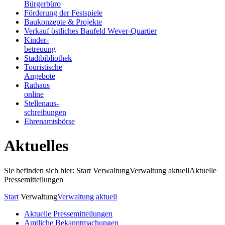
Bürgerbüro
Förderung der Festspiele
Baukonzepte & Projekte
Verkauf östliches Baufeld Wever-Quartier
Kinder-
betreuung
Stadtbibliothek
Touristische
Angebote
Rathaus
online
Stellenaus-
schreibungen
Ehrenamtsbörse
Aktuelles
Sie befinden sich hier: Start
Verwaltung
Verwaltung aktuell
Aktuelle
Pressemitteilungen
Start
Verwaltung
Verwaltung aktuell
Aktuelle Pressemitteilungen
Amtliche Bekanntmachungen