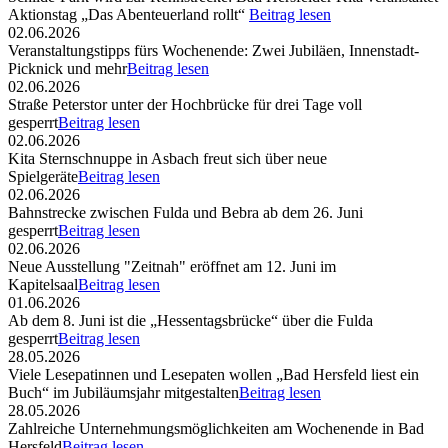
Aktionstag „Das Abenteuerland rollt“
Beitrag lesen
02.06.2026
Veranstaltungstipps fürs Wochenende: Zwei Jubiläen, Innenstadt-
Picknick und mehr
Beitrag lesen
02.06.2026
Straße Peterstor unter der Hochbrücke für drei Tage voll
gesperrt
Beitrag lesen
02.06.2026
Kita Sternschnuppe in Asbach freut sich über neue
Spielgeräte
Beitrag lesen
02.06.2026
Bahnstrecke zwischen Fulda und Bebra ab dem 26. Juni
gesperrt
Beitrag lesen
02.06.2026
Neue Ausstellung "Zeitnah" eröffnet am 12. Juni im
Kapitelsaal
Beitrag lesen
01.06.2026
Ab dem 8. Juni ist die „Hessentagsbrücke“ über die Fulda
gesperrt
Beitrag lesen
28.05.2026
Viele Lesepatinnen und Lesepaten wollen „Bad Hersfeld liest ein
Buch“ im Jubiläumsjahr mitgestalten
Beitrag lesen
28.05.2026
Zahlreiche Unternehmungsmöglichkeiten am Wochenende in Bad
Hersfeld
Beitrag lesen