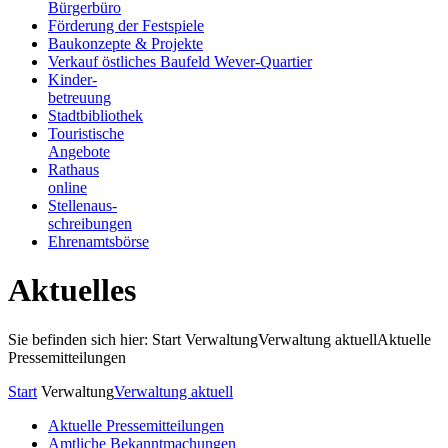
Bürgerbüro
Förderung der Festspiele
Baukonzepte & Projekte
Verkauf östliches Baufeld Wever-Quartier
Kinder-
betreuung
Stadtbibliothek
Touristische
Angebote
Rathaus
online
Stellenaus-
schreibungen
Ehrenamtsbörse
Aktuelles
Sie befinden sich hier: Start
Verwaltung
Verwaltung aktuell
Aktuelle
Pressemitteilungen
Start
Verwaltung
Verwaltung aktuell
Aktuelle Pressemitteilungen
Amtliche Bekanntmachungen