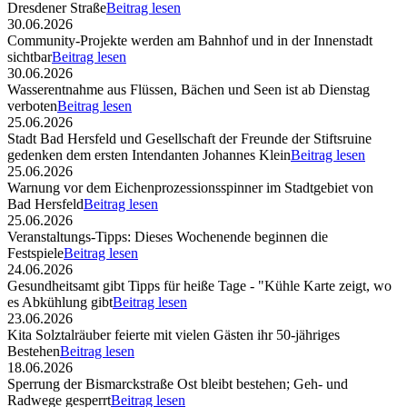
Dresdener Straße
Beitrag lesen
30.06.2026
Community-Projekte werden am Bahnhof und in der Innenstadt
sichtbar
Beitrag lesen
30.06.2026
Wasserentnahme aus Flüssen, Bächen und Seen ist ab Dienstag
verboten
Beitrag lesen
25.06.2026
Stadt Bad Hersfeld und Gesellschaft der Freunde der Stiftsruine
gedenken dem ersten Intendanten Johannes Klein
Beitrag lesen
25.06.2026
Warnung vor dem Eichenprozessionsspinner im Stadtgebiet von
Bad Hersfeld
Beitrag lesen
25.06.2026
Veranstaltungs-Tipps: Dieses Wochenende beginnen die
Festspiele
Beitrag lesen
24.06.2026
Gesundheitsamt gibt Tipps für heiße Tage - "Kühle Karte zeigt, wo
es Abkühlung gibt
Beitrag lesen
23.06.2026
Kita Solztalräuber feierte mit vielen Gästen ihr 50-jähriges
Bestehen
Beitrag lesen
18.06.2026
Sperrung der Bismarckstraße Ost bleibt bestehen; Geh- und
Radwege gesperrt
Beitrag lesen