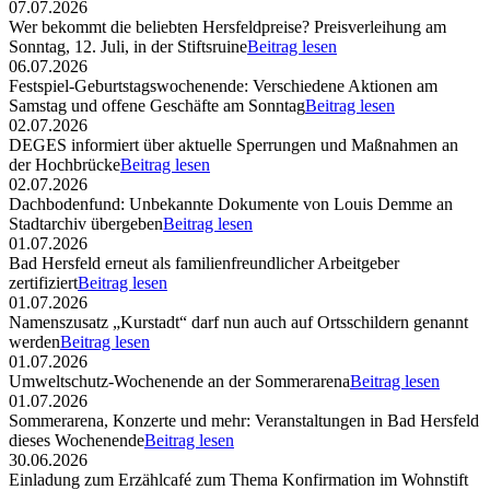
07.07.2026
Wer bekommt die beliebten Hersfeldpreise? Preisverleihung am
Sonntag, 12. Juli, in der Stiftsruine
Beitrag lesen
06.07.2026
Festspiel-Geburtstagswochenende: Verschiedene Aktionen am
Samstag und offene Geschäfte am Sonntag
Beitrag lesen
02.07.2026
DEGES informiert über aktuelle Sperrungen und Maßnahmen an
der Hochbrücke
Beitrag lesen
02.07.2026
Dachbodenfund: Unbekannte Dokumente von Louis Demme an
Stadtarchiv übergeben
Beitrag lesen
01.07.2026
Bad Hersfeld erneut als familienfreundlicher Arbeitgeber
zertifiziert
Beitrag lesen
01.07.2026
Namenszusatz „Kurstadt“ darf nun auch auf Ortsschildern genannt
werden
Beitrag lesen
01.07.2026
Umweltschutz-Wochenende an der Sommerarena
Beitrag lesen
01.07.2026
Sommerarena, Konzerte und mehr: Veranstaltungen in Bad Hersfeld
dieses Wochenende
Beitrag lesen
30.06.2026
Einladung zum Erzählcafé zum Thema Konfirmation im Wohnstift