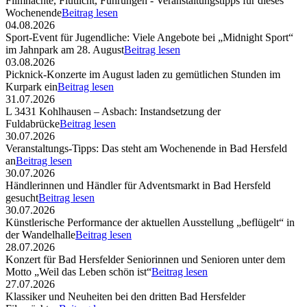
Filmnächte, Flutlicht, Führungen - Veranstaltungstipps für dieses
Wochenende
Beitrag lesen
04.08.2026
Sport-Event für Jugendliche: Viele Angebote bei „Midnight Sport“
im Jahnpark am 28. August
Beitrag lesen
03.08.2026
Picknick-Konzerte im August laden zu gemütlichen Stunden im
Kurpark ein
Beitrag lesen
31.07.2026
L 3431 Kohlhausen – Asbach: Instandsetzung der
Fuldabrücke
Beitrag lesen
30.07.2026
Veranstaltungs-Tipps: Das steht am Wochenende in Bad Hersfeld
an
Beitrag lesen
30.07.2026
Händlerinnen und Händler für Adventsmarkt in Bad Hersfeld
gesucht
Beitrag lesen
30.07.2026
Künstlerische Performance der aktuellen Ausstellung „beflügelt“ in
der Wandelhalle
Beitrag lesen
28.07.2026
Konzert für Bad Hersfelder Seniorinnen und Senioren unter dem
Motto „Weil das Leben schön ist“
Beitrag lesen
27.07.2026
Klassiker und Neuheiten bei den dritten Bad Hersfelder