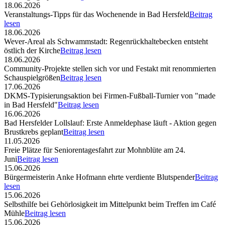
18.06.2026
Veranstaltungs-Tipps für das Wochenende in Bad Hersfeld
Beitrag
lesen
18.06.2026
Wever-Areal als Schwammstadt: Regenrückhaltebecken entsteht
östlich der Kirche
Beitrag lesen
18.06.2026
Community-Projekte stellen sich vor und Festakt mit renommierten
Schauspielgrößen
Beitrag lesen
17.06.2026
DKMS-Typisierungsaktion bei Firmen-Fußball-Turnier von "made
in Bad Hersfeld"
Beitrag lesen
16.06.2026
Bad Hersfelder Lollslauf: Erste Anmeldephase läuft - Aktion gegen
Brustkrebs geplant
Beitrag lesen
11.05.2026
Freie Plätze für Seniorentagesfahrt zur Mohnblüte am 24.
Juni
Beitrag lesen
15.06.2026
Bürgermeisterin Anke Hofmann ehrte verdiente Blutspender
Beitrag
lesen
15.06.2026
Selbsthilfe bei Gehörlosigkeit im Mittelpunkt beim Treffen im Café
Mühle
Beitrag lesen
15.06.2026