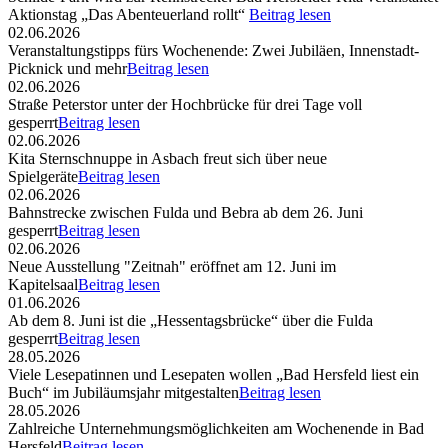
Aktionstag „Das Abenteuerland rollt“
Beitrag lesen
02.06.2026
Veranstaltungstipps fürs Wochenende: Zwei Jubiläen, Innenstadt-
Picknick und mehr
Beitrag lesen
02.06.2026
Straße Peterstor unter der Hochbrücke für drei Tage voll
gesperrt
Beitrag lesen
02.06.2026
Kita Sternschnuppe in Asbach freut sich über neue
Spielgeräte
Beitrag lesen
02.06.2026
Bahnstrecke zwischen Fulda und Bebra ab dem 26. Juni
gesperrt
Beitrag lesen
02.06.2026
Neue Ausstellung "Zeitnah" eröffnet am 12. Juni im
Kapitelsaal
Beitrag lesen
01.06.2026
Ab dem 8. Juni ist die „Hessentagsbrücke“ über die Fulda
gesperrt
Beitrag lesen
28.05.2026
Viele Lesepatinnen und Lesepaten wollen „Bad Hersfeld liest ein
Buch“ im Jubiläumsjahr mitgestalten
Beitrag lesen
28.05.2026
Zahlreiche Unternehmungsmöglichkeiten am Wochenende in Bad
Hersfeld
Beitrag lesen