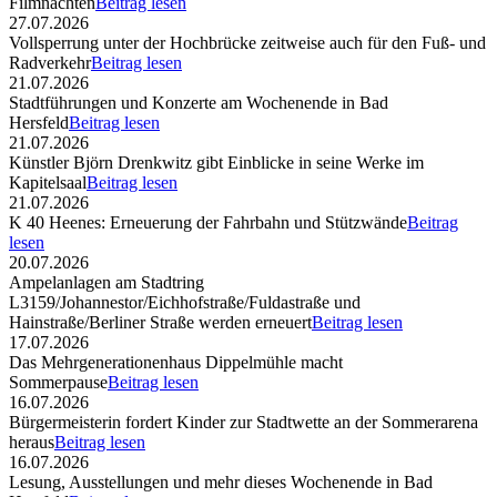
Filmnächten
Beitrag lesen
27.07.2026
Vollsperrung unter der Hochbrücke zeitweise auch für den Fuß- und
Radverkehr
Beitrag lesen
21.07.2026
Stadtführungen und Konzerte am Wochenende in Bad
Hersfeld
Beitrag lesen
21.07.2026
Künstler Björn Drenkwitz gibt Einblicke in seine Werke im
Kapitelsaal
Beitrag lesen
21.07.2026
K 40 Heenes: Erneuerung der Fahrbahn und Stützwände
Beitrag
lesen
20.07.2026
Ampelanlagen am Stadtring
L3159/Johannestor/Eichhofstraße/Fuldastraße und
Hainstraße/Berliner Straße werden erneuert
Beitrag lesen
17.07.2026
Das Mehrgenerationenhaus Dippelmühle macht
Sommerpause
Beitrag lesen
16.07.2026
Bürgermeisterin fordert Kinder zur Stadtwette an der Sommerarena
heraus
Beitrag lesen
16.07.2026
Lesung, Ausstellungen und mehr dieses Wochenende in Bad