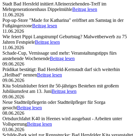
Stadt Bad Hersfeld initiiert Alleinerziehenden-Treff im
Mehrgenerationenhaus Dippelmühle
Beitrag lesen
11.06.2026
Pop-up-Store "Made for Katharina" eröffnet am Samstag in der
Fußgängerzone
Beitrag lesen
11.06.2026
Wie feiert Pippi Langstrumpf Geburtstag? Malwettberwerb zu 75
Jahren Festspiele
Beitrag lesen
11.06.2026
Schade-Cup, Vernissage und mehr: Veranstaltungstipps fürs
anstehende Wochenende
Beitrag lesen
09.06.2026
Prädikat bestätigt: Bad Hersfeld-Kernstadt darf sich weiterhin
„Heilbad“ nennen
Beitrag lesen
09.06.2026
Kita Solztalräuber feiert ihr 50-jähriges Bestehen mit großem
Jubiläumsfest am 13. Juni
Beitrag lesen
09.06.2026
Neue Stadtteilpflegerin oder Stadtteilpfleger für Sorga
gesucht
Beitrag lesen
08.06.2026
Ortsdurchfahrt K40 in Heenes wird ausgebaut - Arbeiten unter
Vollsperrung
Beitrag lesen
03.06.2026
Schilde-Park wird zur Rennstrecke: Bad Hersfelder Kita veranstaltet