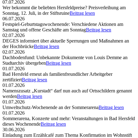
07.07.2026
Wer bekommt die beliebten Hersfeldpreise? Preisverleihung am
Sonntag, 12. Juli, in der Stiftsruine
Beitrag lesen
06.07.2026
Festspiel-Geburtstagswochenende: Verschiedene Aktionen am
Samstag und offene Geschäfte am Sonntag
Beitrag lesen
02.07.2026
DEGES informiert über aktuelle Sperrungen und Maßnahmen an
der Hochbrücke
Beitrag lesen
02.07.2026
Dachbodenfund: Unbekannte Dokumente von Louis Demme an
Stadtarchiv übergeben
Beitrag lesen
01.07.2026
Bad Hersfeld erneut als familienfreundlicher Arbeitgeber
zertifiziert
Beitrag lesen
01.07.2026
Namenszusatz „Kurstadt“ darf nun auch auf Ortsschildern genannt
werden
Beitrag lesen
01.07.2026
Umweltschutz-Wochenende an der Sommerarena
Beitrag lesen
01.07.2026
Sommerarena, Konzerte und mehr: Veranstaltungen in Bad Hersfeld
dieses Wochenende
Beitrag lesen
30.06.2026
Einladung zum Erzählcafé zum Thema Konfirmation im Wohnstift