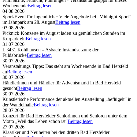
Filmnächte, Flutlicht, Führungen - Veranstaltungstipps für dieses
Wochenende
Beitrag lesen
04.08.2026
Sport-Event für Jugendliche: Viele Angebote bei „Midnight Sport“
im Jahnpark am 28. August
Beitrag lesen
03.08.2026
Picknick-Konzerte im August laden zu gemütlichen Stunden im
Kurpark ein
Beitrag lesen
31.07.2026
L 3431 Kohlhausen – Asbach: Instandsetzung der
Fuldabrücke
Beitrag lesen
30.07.2026
Veranstaltungs-Tipps: Das steht am Wochenende in Bad Hersfeld
an
Beitrag lesen
30.07.2026
Händlerinnen und Händler für Adventsmarkt in Bad Hersfeld
gesucht
Beitrag lesen
30.07.2026
Künstlerische Performance der aktuellen Ausstellung „beflügelt“ in
der Wandelhalle
Beitrag lesen
28.07.2026
Konzert für Bad Hersfelder Seniorinnen und Senioren unter dem
Motto „Weil das Leben schön ist“
Beitrag lesen
27.07.2026
Klassiker und Neuheiten bei den dritten Bad Hersfelder