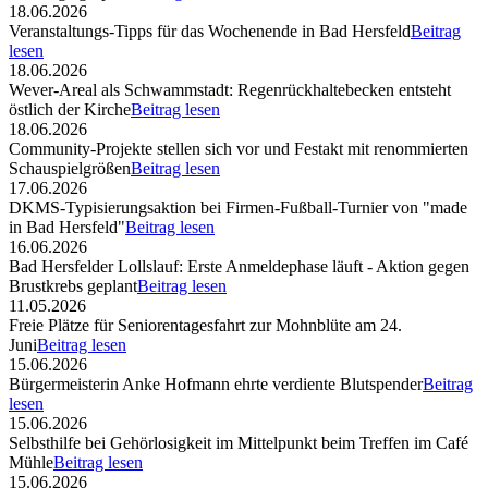
18.06.2026
Veranstaltungs-Tipps für das Wochenende in Bad Hersfeld
Beitrag
lesen
18.06.2026
Wever-Areal als Schwammstadt: Regenrückhaltebecken entsteht
östlich der Kirche
Beitrag lesen
18.06.2026
Community-Projekte stellen sich vor und Festakt mit renommierten
Schauspielgrößen
Beitrag lesen
17.06.2026
DKMS-Typisierungsaktion bei Firmen-Fußball-Turnier von "made
in Bad Hersfeld"
Beitrag lesen
16.06.2026
Bad Hersfelder Lollslauf: Erste Anmeldephase läuft - Aktion gegen
Brustkrebs geplant
Beitrag lesen
11.05.2026
Freie Plätze für Seniorentagesfahrt zur Mohnblüte am 24.
Juni
Beitrag lesen
15.06.2026
Bürgermeisterin Anke Hofmann ehrte verdiente Blutspender
Beitrag
lesen
15.06.2026
Selbsthilfe bei Gehörlosigkeit im Mittelpunkt beim Treffen im Café
Mühle
Beitrag lesen
15.06.2026