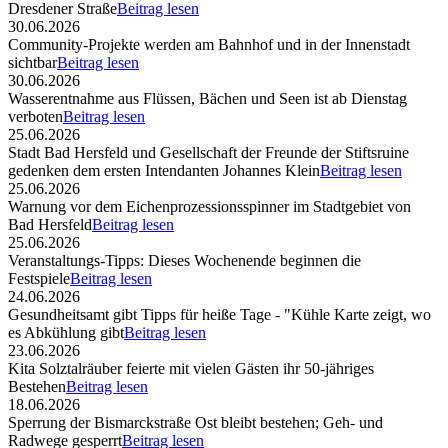
Dresdener Straße
Beitrag lesen
30.06.2026
Community-Projekte werden am Bahnhof und in der Innenstadt
sichtbar
Beitrag lesen
30.06.2026
Wasserentnahme aus Flüssen, Bächen und Seen ist ab Dienstag
verboten
Beitrag lesen
25.06.2026
Stadt Bad Hersfeld und Gesellschaft der Freunde der Stiftsruine
gedenken dem ersten Intendanten Johannes Klein
Beitrag lesen
25.06.2026
Warnung vor dem Eichenprozessionsspinner im Stadtgebiet von
Bad Hersfeld
Beitrag lesen
25.06.2026
Veranstaltungs-Tipps: Dieses Wochenende beginnen die
Festspiele
Beitrag lesen
24.06.2026
Gesundheitsamt gibt Tipps für heiße Tage - "Kühle Karte zeigt, wo
es Abkühlung gibt
Beitrag lesen
23.06.2026
Kita Solztalräuber feierte mit vielen Gästen ihr 50-jähriges
Bestehen
Beitrag lesen
18.06.2026
Sperrung der Bismarckstraße Ost bleibt bestehen; Geh- und
Radwege gesperrt
Beitrag lesen