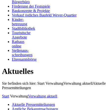
Bürgerbüro
Förderung der Festspiele
Baukonzepte & Projekte
Verkauf östliches Baufeld Wever-Quartier
Kinder-
betreuung
Stadtbibliothek
Touristische
Angebote
Rathaus
online
Stellenaus-
schreibungen
Ehrenamtsbörse
Aktuelles
Sie befinden sich hier: Start
Verwaltung
Verwaltung aktuell
Aktuelle
Pressemitteilungen
Start
Verwaltung
Verwaltung aktuell
Aktuelle Pressemitteilungen
Amtliche Bekanntmachungen