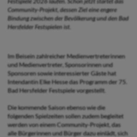
Festspiele 2026 laufen. Schon jetzt startet das
Community-Projekt, dessen Ziel eine engere
Bindung zwischen der Bevölkerung und den Bad
Hersfelder Festspielen ist.
Im Beisein zahlreicher Medienvertreterinnen
und Medienvertreter, Sponsorinnen und
Sponsoren sowie interessierter Gäste hat
Intendantin Elke Hesse das Programm der 75.
Bad Hersfelder Festspiele vorgestellt.
Die kommende Saison ebenso wie die
folgenden Spielzeiten sollen zudem begleitet
werden von einem Community-Projekt, das
alle Bürgerinnen und Bürger dazu einlädt, sich