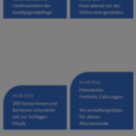
rienfreizeiten der
Feierabend vor der
Stadtjugendpflege
Stiftsruine genießen
05.08.2026
Filmnächte,
06.08.2026
Flutlicht, Führungen
200 Seniorinnen und
-
Senioren schunkeln
Veranstaltungstipps
mit zur Schlager-
für dieses
Musik
Wochenende