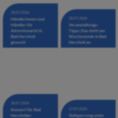
30.07.2026
30.07.2026
Händlerinnen und
Händler für
Veranstaltungs-
Adventsmarkt in
Tipps: Das steht am
Bad Hersfeld
Wochenende in Bad
gesucht
Hersfeld an
28.07.2026
27.07.2026
Konzert für Bad
Hersfelder
Vollsperrung unter