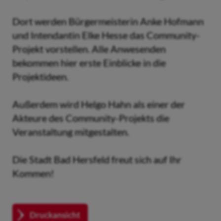
Dort werden Bürgermeisterin Anke Hofmann
und Intendantin Elke Hesse das Community-
Projekt vorstellen. Alle Anwesenden
bekommen hier erste Einblicke in die
Projektideen.
Außerdem wird Helgo Hahn als einer der
Akteure des Community-Projekts die
Veranstaltung mitgestalten.
Die Stadt Bad Hersfeld freut sich auf Ihr
Kommen!
Druckansicht