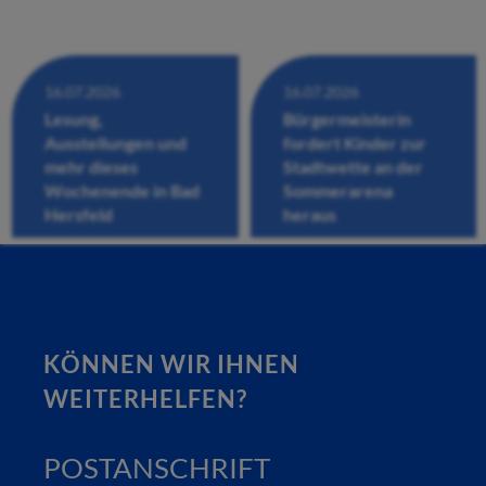
16.07.2026
16.07.2026
Lesung,
Bürgermeisterin
Ausstellungen und
fordert Kinder zur
mehr dieses
Stadtwette an der
Wochenende in Bad
Sommerarena
Hersfeld
heraus
KÖNNEN WIR IHNEN
WEITERHELFEN?
POSTANSCHRIFT