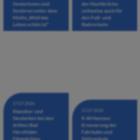
Seniorinnen und
der Hochbrücke
Senioren unter dem
zeitweise auch für
Motto „Weil das
den Fuß- und
Leben schön ist“
Radverkehr
27.07.2026
21.07.2026
Klassiker und
Neuheiten bei den
K 40 Heenes:
dritten Bad
Erneuerung der
Hersfelder
Fahrbahn und
Filmnächten
Stützwände