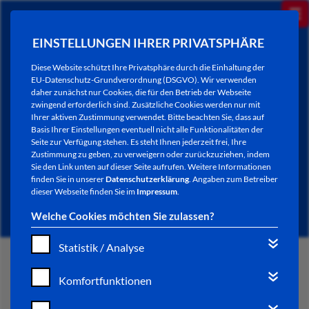
EINSTELLUNGEN IHRER PRIVATSPHÄRE
Diese Website schützt Ihre Privatsphäre durch die Einhaltung der
EU-Datenschutz-Grundverordnung (DSGVO). Wir verwenden
daher zunächst nur Cookies, die für den Betrieb der Webseite
zwingend erforderlich sind. Zusätzliche Cookies werden nur mit
Ihrer aktiven Zustimmung verwendet. Bitte beachten Sie, dass auf
Basis Ihrer Einstellungen eventuell nicht alle Funktionalitäten der
Seite zur Verfügung stehen. Es steht Ihnen jederzeit frei, Ihre
Zustimmung zu geben, zu verweigern oder zurückzuziehen, indem
Sie den Link unten auf dieser Seite aufrufen. Weitere Informationen
AKTUELLES
finden Sie in unserer
Datenschutzerklärung
. Angaben zum Betreiber
dieser Webseite finden Sie im
Impressum
.
Welche Cookies möchten Sie zulassen?
Statistik / Analyse
START
Komfortfunktionen
VERWALTUNG