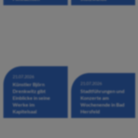
21.07.2026
21.07.2026
Künstler Björn
Drenkwitz gibt
Stadtführungen und
Einblicke in seine
Konzerte am
Werke im
Wochenende in Bad
Kapitelsaal
Hersfeld