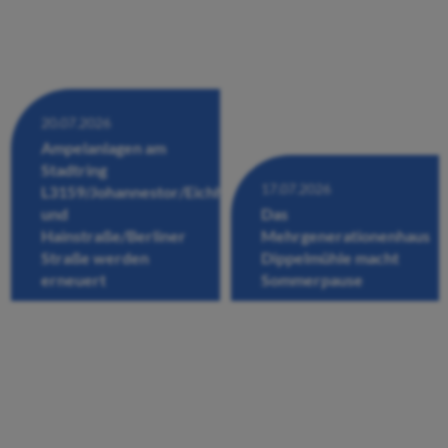
20.07.2026
Ampelanlagen am
Stadtring
17.07.2026
L3159/Johannestor/Eichhofstraße/Fuldastraße
und
Das
Hainstraße/Berliner
Mehrgenerationenhaus
Straße werden
Dippelmühle macht
erneuert
Sommerpause