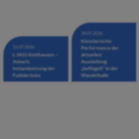
30.07.2026
Künstlerische
31.07.2026
Performance der
L 3431 Kohlhausen –
aktuellen
Asbach:
Ausstellung
Instandsetzung der
„beflügelt“ in der
Fuldabrücke
Wandelhalle