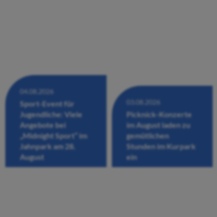
04.08.2026
03.08.2026
Sport-Event für
Jugendliche: Viele
Picknick-Konzerte
Angebote bei
im August laden zu
„Midnight Sport“ im
gemütlichen
Jahnpark am 28.
Stunden im Kurpark
August
ein