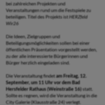
bei zahlreichen Projekten und
Veranstaltungen rund um die Festspiele zu
beteiligen. Titel des Projekts ist
HERZfeld
Wir26
Die Ideen, Zielgruppen und
Beteiligungsmöglichkeiten sollen bei einer
öffentlichen Präsentation vorgestellt werden,
zu der alle interessierte Bürgerinnen und
Bürger herzlich eingeladen sind.
Die Veranstaltung findet
am Freitag, 12.
September, um 11 Uhr vor dem Bad
Hersfelder Rathaus (Weinstraße 16)
statt.
Sollte es regnen, wird die Veranstaltung in die
City Galerie (Klausstraße 24) verlegt.