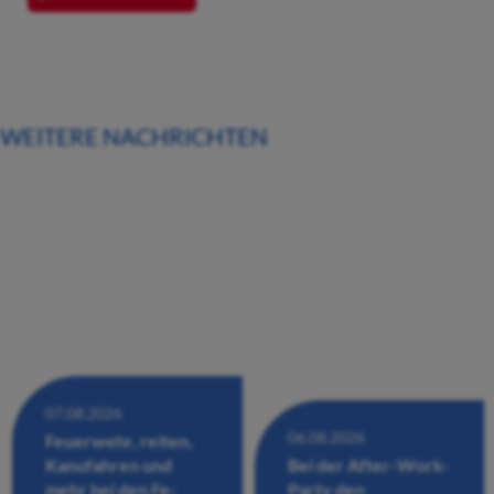
WEITERE NACHRICHTEN
07.08.2026
06.08.2026
Feuerwehr, reiten,
Kanufahren und
Bei der After-Work-
mehr bei den Fe-
Party den