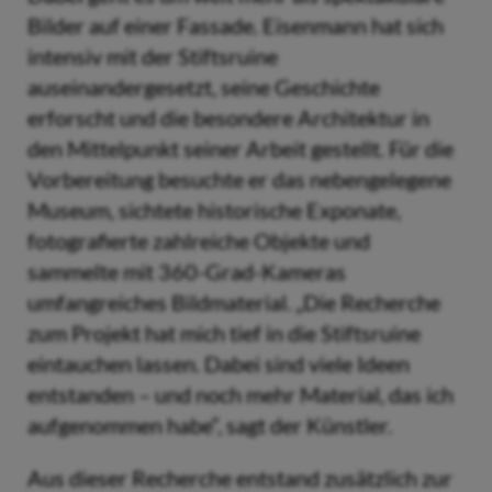
Bilder auf einer Fassade. Eisenmann hat sich
intensiv mit der Stiftsruine
auseinandergesetzt, seine Geschichte
erforscht und die besondere Architektur in
den Mittelpunkt seiner Arbeit gestellt. Für die
Vorbereitung besuchte er das nebengelegene
Museum, sichtete historische Exponate,
fotografierte zahlreiche Objekte und
sammelte mit 360-Grad-Kameras
umfangreiches Bildmaterial. „Die Recherche
zum Projekt hat mich tief in die Stiftsruine
eintauchen lassen. Dabei sind viele Ideen
entstanden – und noch mehr Material, das ich
aufgenommen habe“, sagt der Künstler.
Aus dieser Recherche entstand zusätzlich zur