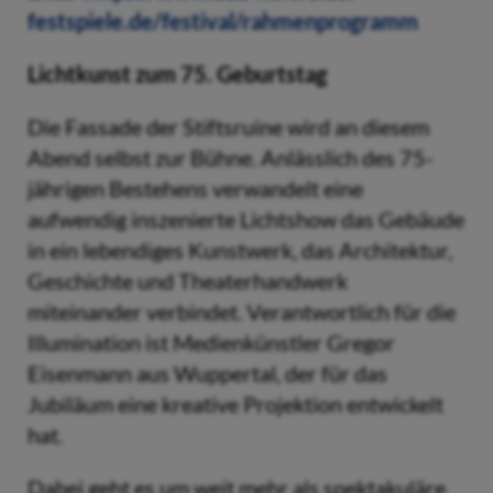
festspiele.de/festival/rahmenprogramm
Lichtkunst zum 75. Geburtstag
Die Fassade der Stiftsruine wird an diesem
Abend selbst zur Bühne. Anlässlich des 75-
jährigen Bestehens verwandelt eine
aufwendig inszenierte Lichtshow das Gebäude
in ein lebendiges Kunstwerk, das Architektur,
Geschichte und Theaterhandwerk
miteinander verbindet. Verantwortlich für die
Illumination ist Medienkünstler Gregor
Eisenmann aus Wuppertal, der für das
Jubiläum eine kreative Projektion entwickelt
hat.
Dabei geht es um weit mehr als spektakuläre