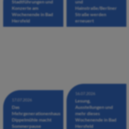
Stadtführungen und
und
Konzerte am
Hainstraße/Berliner
Wochenende in Bad
Straße werden
Hersfeld
erneuert
16.07.2026
17.07.2026
Lesung,
Das
Ausstellungen und
Mehrgenerationenhaus
mehr dieses
Dippelmühle macht
Wochenende in Bad
Sommerpause
Hersfeld