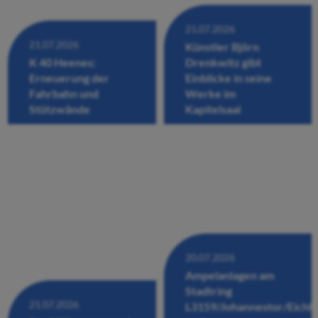
21.07.2026
21.07.2026
Künstler Björn
K 40 Heenes:
Drenkwitz gibt
Erneuerung der
Einblicke in seine
Fahrbahn und
Werke im
Stützwände
Kapitelsaal
20.07.2026
Ampelanlagen am
Stadtring
21.07.2026
L3159/Johannestor/Eichh