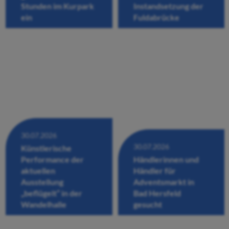
Stunden im Kurpark
Instandsetzung der
ein
Fuldabrücke
30.07.2026
30.07.2026
Künstlerische
Performance der
Händlerinnen und
aktuellen
Händler für
Ausstellung
Adventsmarkt in
„beflügelt“ in der
Bad Hersfeld
Wandelhalle
gesucht