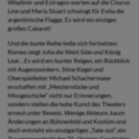
Wladimir und Estragon warten auf die Chorus
Line und Maria Stuart schwingt für Evita die
argentinische Flagge. Es wird ein einziges
großes Cabaret!
Und die bunte Reihe ließe sich fortsetzen:
Romeo zeigt Julia die West Side und König
Lear…Es wird ein bunter Reigen, ein Rückblick
mit Augenzwinkern. Stine Kegel und
Oberspielleiter Michael Schachermaier
erschaffen mit „Meisterstücke und
Missgeschicke“ nicht nur Erinnerungen,
sondern stellen die hohe Kunst des Theaters
erneut unter Beweis. Wenige Akteure, kaum
Änderungen an Bühnenbild und Kostüm und
doch entsteht ein einzigartiges „Take out“, ein
Zusammenschnitt der 75-jährigen Geschichte