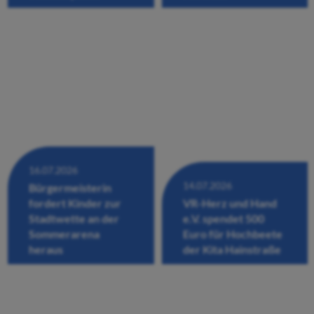
16.07.2026
14.07.2026
Bürgermeisterin
fordert Kinder zur
VR-Herz und Hand
Stadtwette an der
e.V. spendet 500
Sommerarena
Euro für Hochbeete
heraus
der Kita Hainstraße