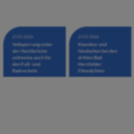
27.07.2026
27.07.2026
Vollsperrung unter
Klassiker und
der Hochbrücke
Neuheiten bei den
zeitweise auch für
dritten Bad
den Fuß- und
Hersfelder
Radverkehr
Filmnächten