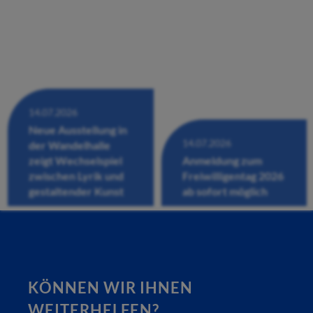
14.07.2026
Neue Ausstellung in
14.07.2026
der Wandelhalle
zeigt Wechselspiel
Anmeldung zum
zwischen Lyrik und
Freiwilligentag 2026
gestaltender Kunst
ab sofort möglich
KÖNNEN WIR IHNEN
WEITERHELFEN?