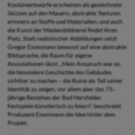
Kostümentwürfe erscheinen als gezeichnete
Skizzen auf den Mauern, abstrakte Texturen
erinnern an Stoffe und Materialien, und auch
die Kunst der Maskenbildnerei findet ihren
Platz. Statt realistischer Abbildungen setzt
Gregor Eisenmann bewusst auf eine abstrakte
Bildsprache, die Raum für eigene
Assoziationen lässt. „Mein Anspruch war es,
die besondere Geschichte des Gebäudes
sichtbar zu machen – die Ruine als Teil seiner
Identität zu zeigen, vor allem aber das 75-
jährige Bestehen der Bad Hersfelder
Festspiele künstlerisch zu feiern“, beschreibt
Produzent Eisenmann die Idee hinter dem
Projekt.