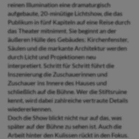
reinen Illumination eine dramaturgisch
aufgebaute, 20-minütige Lichtshow, die das
Publikum in fünf Kapiteln auf eine Reise durch
das Theater mitnimmt. Sie beginnt an der
äußeren Hülle des Gebäudes: Kirchenfenster,
Säulen und die markante Architektur werden
durch Licht und Projektionen neu
interpretiert. Schritt für Schritt führt die
Inszenierung die Zuschauerinnen und
Zuschauer ins Innere des Hauses und
schließlich auf die Bühne. Wer die Stiftsruine
kennt, wird dabei zahlreiche vertraute Details
wiedererkennen.
Doch die Show blickt nicht nur auf das, was
später auf der Bühne zu sehen ist. Auch die
Arbeit hinter den Kulissen rückt in den Fokus.