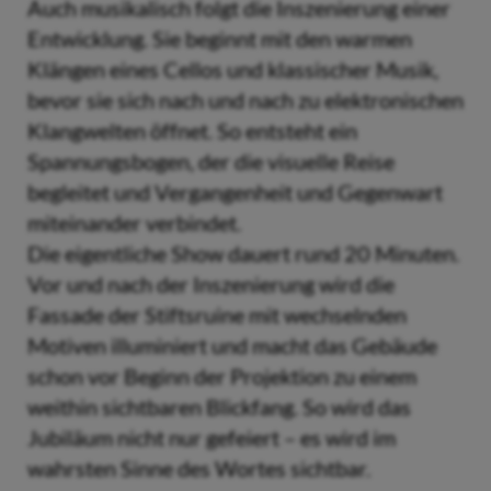
Auch musikalisch folgt die Inszenierung einer
Entwicklung. Sie beginnt mit den warmen
Klängen eines Cellos und klassischer Musik,
bevor sie sich nach und nach zu elektronischen
Klangwelten öffnet. So entsteht ein
Spannungsbogen, der die visuelle Reise
begleitet und Vergangenheit und Gegenwart
miteinander verbindet.
Die eigentliche Show dauert rund 20 Minuten.
Vor und nach der Inszenierung wird die
Fassade der Stiftsruine mit wechselnden
Motiven illuminiert und macht das Gebäude
schon vor Beginn der Projektion zu einem
weithin sichtbaren Blickfang. So wird das
Jubiläum nicht nur gefeiert – es wird im
wahrsten Sinne des Wortes sichtbar.