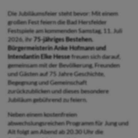
Die Jubiläumsfeier steht bevor: Mit einem
großen Fest feiern die Bad Hersfelder
Festspiele am kommenden Samstag, 11. Juli
2026, ihr
75-jähriges Bestehen.
Bürgermeisterin Anke Hofmann und
Intendantin Elke Hesse
freuen sich darauf,
gemeinsam mit der Bevölkerung, Freunden
und Gästen auf 75 Jahre Geschichte,
Begegnung und Gemeinschaft
zurückzublicken und dieses besondere
Jubiläum gebührend zu feiern.
Neben einem kostenfreien
abwechslungsreichen Programm für Jung und
Alt folgt am Abend ab 20.30 Uhr die