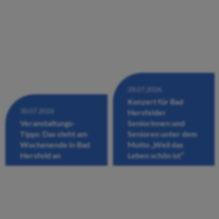
28.07.2026
Konzert für Bad
30.07.2026
Hersfelder
Veranstaltungs-
Seniorinnen und
Tipps: Das steht am
Senioren unter dem
Wochenende in Bad
Motto „Weil das
Hersfeld an
Leben schön ist“