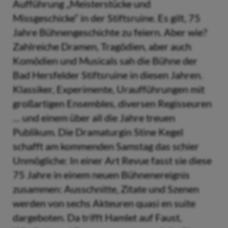
Aufführung „Meisterstücke und
Missgeschicke“ in der Stiftsruine. Es gilt, 75
Jahre Bühnengeschichte zu feiern. Aber wie?
Zahlreiche Dramen, Tragödien, aber auch
Komödien und Musicals sah die Bühne der
Bad Hersfelder Stiftsruine in diesen Jahren.
Klassiker, Experimente, Uraufführungen mit
großartigen Ensembles, diversen Regisseuren
… und einem über all die Jahre treuen
Publikum. Die Dramaturgin Stine Kegel
schafft am kommenden Samstag das schier
Unmögliche: In einer Art Revue fasst sie diese
75 Jahre in einem neuen Bühnenereignis
zusammen: Ausschnitte, Zitate und Szenen
werden von sechs Akteuren quasi en suite
dargeboten. Da trifft Hamlet auf Faust,