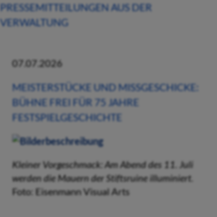
PRESSEMITTEILUNGEN AUS DER
VERWALTUNG
07.07.2026
MEISTERSTÜCKE UND MISSGESCHICKE:
BÜHNE FREI FÜR 75 JAHRE
FESTSPIELGESCHICHTE
Kleiner Vorgeschmack: Am Abend des 11. Juli
werden die Mauern der Stiftsruine illuminiert.
Foto: Eisenmann Visual Arts