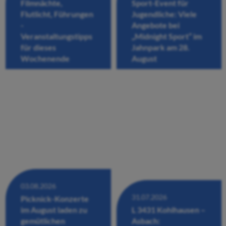
Filmnächte,
Sport-Event für
Flutlicht, Führungen
Jugendliche: Viele
-
Angebote bei
Veranstaltungstipps
„Midnight Sport“ im
für dieses
Jahnpark am 28.
Wochenende
August
03.08.2026
31.07.2026
Picknick-Konzerte
im August laden zu
L 3431 Kohlhausen –
gemütlichen
Asbach: