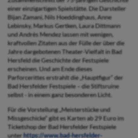
einer einzigartigen Spielstätte. Die Darsteller
Bijan Zamani, Nils Hoeddinghaus, Anne
Lebinsky, Markus Gertken, Laura Dittmann
und Andrès Mendez lassen mit wenigen,
kraftvollen Zitaten aus der Fülle der über die
Jahre dargebotenen Theater-Vielfalt in Bad
Hersfeld die Geschichte der Festspiele
erscheinen. Und am Ende dieses
Parforcerittes erstrahlt die „Hauptfigur“ der
Bad Hersfelder Festspiele – die Stiftsruine
selbst - in einem ganz besonderen Licht.
Für die Vorstellung „Meisterstücke und
Missgeschicke“ gibt es Karten ab 29 Euro im
Ticketshop der Bad Hersfelder Festspiele
unter
https://www.bad-hersfelder-