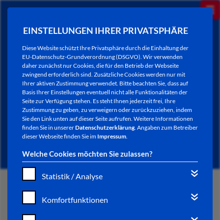
EINSTELLUNGEN IHRER PRIVATSPHÄRE
Diese Website schützt Ihre Privatsphäre durch die Einhaltung der
EU-Datenschutz-Grundverordnung (DSGVO). Wir verwenden
daher zunächst nur Cookies, die für den Betrieb der Webseite
zwingend erforderlich sind. Zusätzliche Cookies werden nur mit
Ihrer aktiven Zustimmung verwendet. Bitte beachten Sie, dass auf
Basis Ihrer Einstellungen eventuell nicht alle Funktionalitäten der
Seite zur Verfügung stehen. Es steht Ihnen jederzeit frei, Ihre
Zustimmung zu geben, zu verweigern oder zurückzuziehen, indem
Sie den Link unten auf dieser Seite aufrufen. Weitere Informationen
AKTUELLES
finden Sie in unserer
Datenschutzerklärung
. Angaben zum Betreiber
dieser Webseite finden Sie im
Impressum
.
Welche Cookies möchten Sie zulassen?
Statistik / Analyse
START
Komfortfunktionen
VERWALTUNG