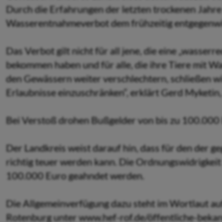
Durch die Erfahrungen der letzten trockenen Jahre s
Wasserentnahmeverbot dem frühzeitig entgegenwir
Das Verbot gilt nicht für all jene, die eine „wasser
bekommen haben und für alle, die ihre Tiere mit Was
den Gewässern weiter verschlechtern, schließen wi
Erlaubnisse einzuschränken“, erklärt Gerd Myketin
Bei Verstoß drohen Bußgelder von bis zu 100.000
Der Landkreis weist darauf hin, dass für den der
richtig teuer werden kann. Die Ordnungswidrigkeit 
100.000 Euro geahndet werden.
Die Allgemeinverfügung dazu steht im Wortlaut auf
Rotenburg unter www.hef-rof.de/öffentliche-bek