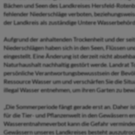
Bächen und Seen des Landkreises Hersfeld-Rotenb
fehlender Niederschläge verboten, beziehungsweise
der Landkreis als zuständige Untere Wasserbehör
Aufgrund der anhaltenden Trockenheit und der se
Niederschlägen haben sich in den Seen, Flüssen u
eingestellt. Eine Änderung ist derzeit nicht absehba
Naturhaushalt nachhaltig gestört werde. Landrat T
persönliche Verantwortungsbewusstsein der Bevölk
Ressource Wasser um und verschärfen Sie die Situ
illegal Wasser entnehmen, um ihren Garten zu bew
„Die Sommerperiode fängt gerade erst an. Daher ist
für die Tier- und Pflanzenwelt in den Gewässern e
Wasserentnahmeverbot kann die Gefahr vermindert
Gewässern unseres Landkreises besteht auszutroc