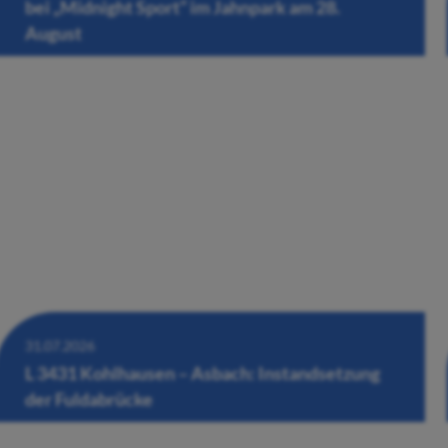
bei „Midnight Sport“ im Jahnpark am 28.
August
31.07.2026
L 3431 Kohlhausen – Asbach: Instandsetzung
der Fuldabrücke