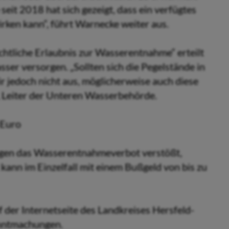
eit 2018 hat sich gezeigt, dass ein verfügtes
ken kann“, führt Warnecke weiter aus.
rechtliche Erlaubnis zur Wasserentnahme“ erteilt
ser versorgen. „Sollten sich die Pegelstände in
r jedoch nicht aus, möglicherweise auch diese
, Leiter der Unteren Wasserbehörde.
 Euro
 gegen das Wasserentnahmeverbot verstößt,
kann im Einzelfall mit einem Bußgeld von bis zu
 der Internetseite des Landkreises Hersfeld-
anntmachungen.