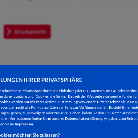
Druckansicht
LLUNGEN IHRER PRIVATSPHÄRE
EITERE NACHRICHTEN
e schützt Ihre Privatsphäre durch die Einhaltung der EU-Datenschutz-Grundverordn
 daher zunächst nur Cookies, die für den Betrieb der Webseite zwingend erforderlich
ookies werden nur mit Ihrer aktiven Zustimmung verwendet. Bitte beachten Sie, dass au
eventuell nicht alle Funktionalitäten der Seite zur Verfügung stehen. Es steht Ihnen jede
ng zu geben, zu verweigern oder zurückzuziehen, indem Sie den Link unten auf dieser
tere Informationen finden Sie in unserer
Datenschutzerklärung
. Angaben zum Betreib
en Sie im
Impressum
.
okies möchten Sie zulassen?