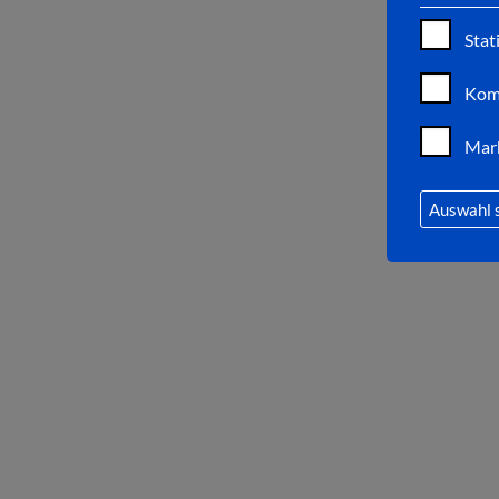
Stat
Kom
Mar
Auswahl 