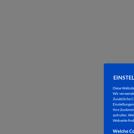
EINSTE
W
Diese Websit
Wir verwenden
Zusätzliche C
Einstellungen 
Ihre Zustimmu
aufrufen. Wei
Webseite find
Welche Co