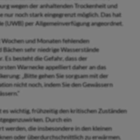
urg wegen der anhaltenden Trockenheit und
 nur noch stark eingegrenzt möglich. Das hat
de (UWB) per Allgemeinverfügung angeordnet.
it Wochen und Monaten fehlenden
nd Bächen sehr niedrige Wasserstände
r. Es besteht die Gefahr, dass der
orsten Warnecke appelliert daher an das
erung: „Bitte gehen Sie sorgsam mit der
ation nicht noch, indem Sie den Gewässern
ässern.“
 es wichtig, frühzeitig den kritischen Zuständen
ntgegenzuwirken. Durch ein
 werden, die insbesondere in den kleinen
knen oder überdurchschnittlich zu erwärmen.