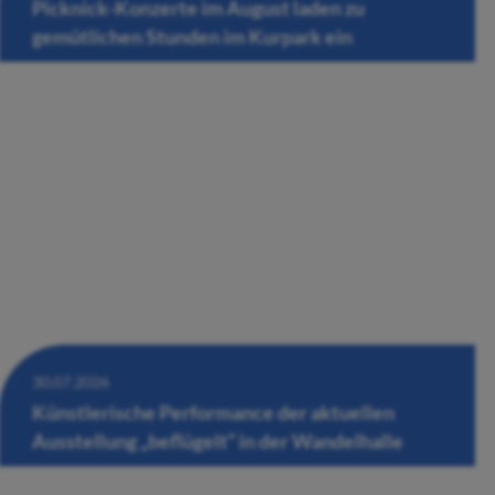
Picknick-Konzerte im August laden zu
gemütlichen Stunden im Kurpark ein
30.07.2026
Künstlerische Performance der aktuellen
Ausstellung „beflügelt“ in der Wandelhalle