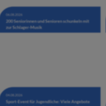
06.08.2026
200 Seniorinnen und Senioren schunkeln mit
zur Schlager-Musik
04.08.2026
Sport-Event für Jugendliche: Viele Angebote