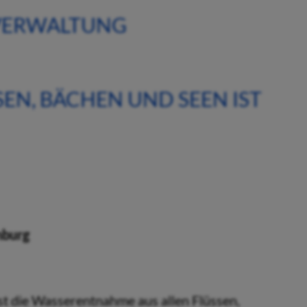
 VERWALTUNG
N, BÄCHEN UND SEEN IST
nburg
st die Wasserentnahme aus allen Flüssen,