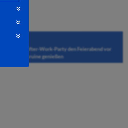
06.08.2026
Bei der After-Work-Party den Feierabend vor
der Stiftsruine genießen