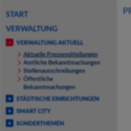
P
START
VERWALTUNG
VERWALTUNG AKTUELL
Aktuelle Pressemitteilungen
Amtliche Bekanntmachungen
Stellenausschreibungen
Öffentliche
Bekanntmachungen
STÄDTISCHE EINRICHTUNGEN
SMART CITY
SONDERTHEMEN