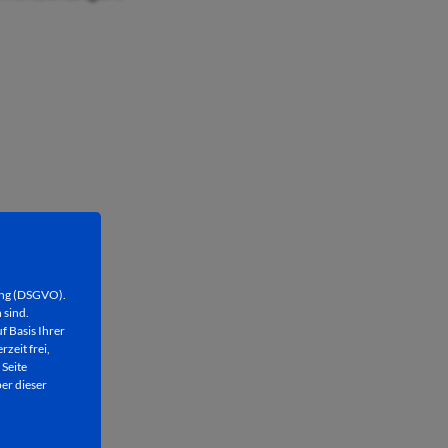
ung (DSGVO).
 sind.
f Basis Ihrer
rzeit frei,
 Seite
er dieser