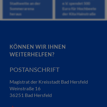
Stadtwette an der
e.V. spendet 500
Sommerarena
Euro für Hochbeete
heraus
der Kita Hainstraße
KÖNNEN WIR IHNEN
WEITERHELFEN?
POSTANSCHRIFT
Magistrat der Kreisstadt Bad Hersfeld
Weinstraße 16
36251 Bad Hersfeld