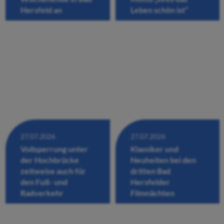
Hersfeld an
Leben schön ist“
27.07.2026
27.07.2026
Vollsperrung unter
Klassiker und
der Hochbrücke
Neuheiten bei den
zeitweise auch für
dritten Bad
den Fuß- und
Hersfelder
Radverkehr
Filmnächten