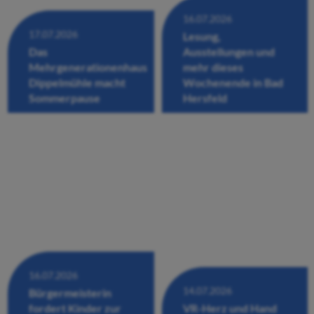
16.07.2026
17.07.2026
Lesung,
Das
Ausstellungen und
Mehrgenerationenhaus
mehr dieses
Dippelmühle macht
Wochenende in Bad
Sommerpause
Hersfeld
16.07.2026
14.07.2026
Bürgermeisterin
fordert Kinder zur
VR-Herz und Hand