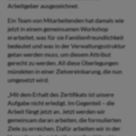
Arbeitgeber ausgezeichnet.
Ein Team von Mitarbeitenden hat damals wie
jetzt in einem gemeinsamen Workshop
erarbeitet, was für sie Familienfreundlichkeit
bedeutet und was in der Verwaltungsstruktur
getan werden muss, um diesem Attribut
gerecht zu werden. All diese Überlegungen
mündeten in einer Zielvereinbarung, die nun
umgesetzt wird.
„Mit dem Erhalt des Zertifikats ist unsere
Aufgabe nicht erledigt. Im Gegenteil – die
Arbeit fängt jetzt an. Jetzt werden wir
gemeinsam daran arbeiten, die formulierten
Ziele zu erreichen. Dafür arbeiten wir in der