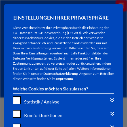
EINSTELLUNGEN IHRER PRIVATSPHÄRE
Diese Website schützt Ihre Privatsphäre durch die Einhaltung der
EU-Datenschutz-Grundverordnung (DSGVO). Wir verwenden
daher zunächst nur Cookies, die für den Betrieb der Webseite
zwingend erforderlich sind. Zusätzliche Cookies werden nur mit
Ihrer aktiven Zustimmung verwendet. Bitte beachten Sie, dass auf
Basis Ihrer Einstellungen eventuell nicht alle Funktionalitäten der
Seite zur Verfügung stehen. Es steht Ihnen jederzeit frei, Ihre
Zustimmung zu geben, zu verweigern oder zurückzuziehen, indem
Sie den Link unten auf dieser Seite aufrufen. Weitere Informationen
AKTUELLES
finden Sie in unserer
Datenschutzerklärung
. Angaben zum Betreiber
dieser Webseite finden Sie im
Impressum
.
Welche Cookies möchten Sie zulassen?
Statistik / Analyse
START
Komfortfunktionen
VERWALTUNG