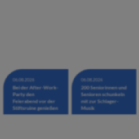
06.08.2026
06.08.2026
Bei der After-Work-
200 Seniorinnen und
Party den
Senioren schunkeln
Feierabend vor der
mit zur Schlager-
Stiftsruine genießen
Musik