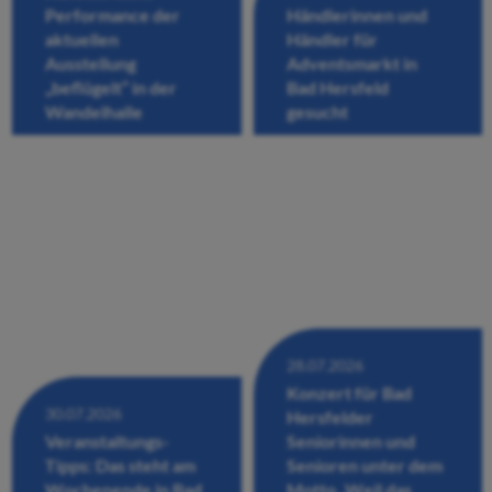
Performance der
Händlerinnen und
aktuellen
Händler für
Ausstellung
Adventsmarkt in
„beflügelt“ in der
Bad Hersfeld
Wandelhalle
gesucht
28.07.2026
Konzert für Bad
30.07.2026
Hersfelder
Veranstaltungs-
Seniorinnen und
Tipps: Das steht am
Senioren unter dem
Wochenende in Bad
Motto „Weil das