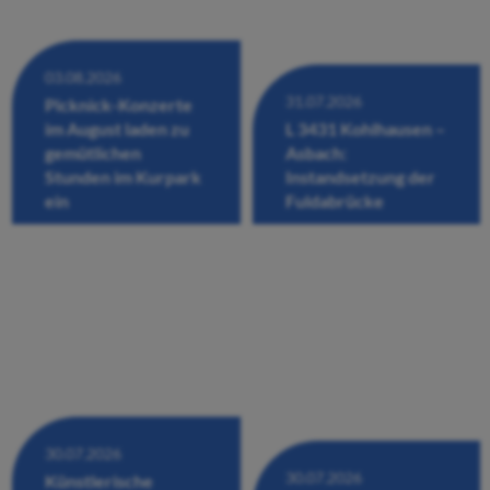
03.08.2026
31.07.2026
Picknick-Konzerte
im August laden zu
L 3431 Kohlhausen –
gemütlichen
Asbach:
Stunden im Kurpark
Instandsetzung der
ein
Fuldabrücke
30.07.2026
30.07.2026
Künstlerische