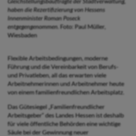
Gleichstellungsbauftragte der Stadtverwaltung,
haben die Rezertifizierung von Hessens
Innenminister Roman Poseck
entgegengenommen.
Foto: Paul Müller,
Wiesbaden
Flexible Arbeitsbedingungen, moderne
Führung und die Vereinbarkeit von Berufs-
und Privatleben, all das erwarten viele
Arbeitnehmerinnen und Arbeitnehmer heute
von einem familienfreundlichen Arbeitsplatz.
Das Gütesiegel „Familienfreundlicher
Arbeitsgeber“ des Landes Hessen ist deshalb
für viele öffentliche Behörden eine wichtige
Säule bei der Gewinnung neuer