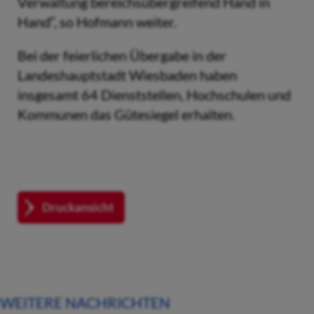
Verwaltung bereichsübergreifend Hand in
Hand“, so Hofmann weiter.
Bei der feierlichen Übergabe in der
Landeshauptstadt Wiesbaden haben
insgesamt 64 Dienststellen, Hochschulen und
Kommunen das Gütesiegel erhalten.
Druckansicht
WEITERE NACHRICHTEN