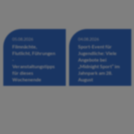
05.08.2026
04.08.2026
Filmnächte,
Sport-Event für
Flutlicht, Führungen
Jugendliche: Viele
-
Angebote bei
Veranstaltungstipps
„Midnight Sport“ im
für dieses
Jahnpark am 28.
Wochenende
August