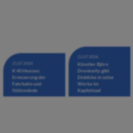
21.07.2026
21.07.2026
Künstler Björn
K 40 Heenes:
Drenkwitz gibt
Erneuerung der
Einblicke in seine
Fahrbahn und
Werke im
Stützwände
Kapitelsaal