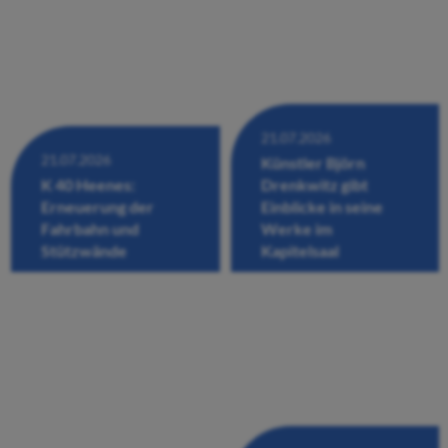
21.07.2026
21.07.2026
Künstler Björn
K 40 Heenes:
Drenkwitz gibt
Erneuerung der
Einblicke in seine
Fahrbahn und
Werke im
Stützwände
Kapitelsaal