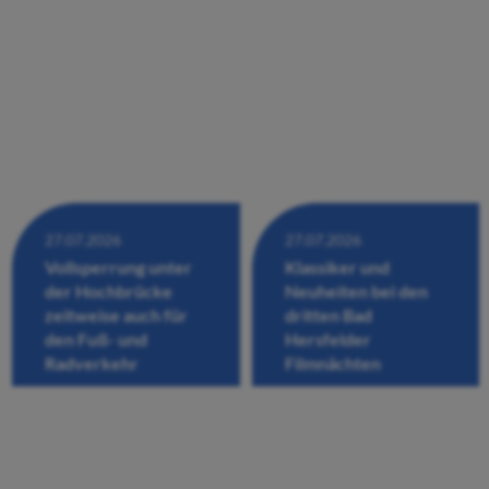
27.07.2026
27.07.2026
Vollsperrung unter
Klassiker und
der Hochbrücke
Neuheiten bei den
zeitweise auch für
dritten Bad
den Fuß- und
Hersfelder
Radverkehr
Filmnächten