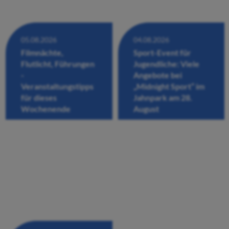
05.08.2026
04.08.2026
Filmnächte,
Sport-Event für
Flutlicht, Führungen
Jugendliche: Viele
-
Angebote bei
Veranstaltungstipps
„Midnight Sport“ im
für dieses
Jahnpark am 28.
Wochenende
August