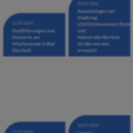
20.07.2026
Ampelanlagen am
Stadtring
21.07.2026
L3159/Johannestor/Eichh
Stadtführungen und
und
Konzerte am
Hainstraße/Berliner
Wochenende in Bad
Straße werden
Hersfeld
erneuert
16.07.2026
17.07.2026
Lesung,