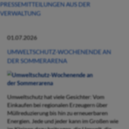
PRESSEMITTEILUNGEN AUS DER
VERWALTUNG
01.07.2026
UMWELTSCHUTZ-WOCHENENDE AN
DER SOMMERARENA
Umweltschutz hat viele Gesichter: Vom
Einkaufen bei regionalen Erzeugern über
Müllreduzierung bis hin zu erneuerbaren
Energien. Jede und jeder kann im Großen wie