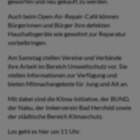
geworfen und neu gekauft zu werden.
Auch beim Open-Air-Repair-Café können
Bürgerinnen und Bürger ihre defekten
Haushaltsgeräte wie gewohnt zur Reparatur
vorbeibringen.
Am Samstag stellen Vereine und Verbände
ihre Arbeit im Bereich Umweltschutz vor. Sie
stellen Informationen zur Verfügung und
bieten Mitmachangebote für Jung und Alt an.
Mit dabei sind die Klima-Initiative, der BUND,
der Nabu, der Imkerverein Bad Hersfeld sowie
der städtische Bereich Klimaschutz.
Los geht es hier um 11 Uhr.