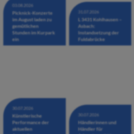
03.08.2026
31.07.2026
Picknick-Konzerte
im August laden zu
L 3431 Kohlhausen –
gemütlichen
Asbach:
Stunden im Kurpark
Instandsetzung der
ein
Fuldabrücke
30.07.2026
30.07.2026
Künstlerische
Performance der
Händlerinnen und
aktuellen
Händler für