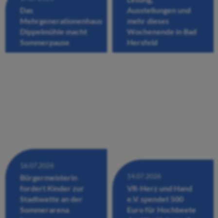
Das
Ausstellungen und
Mehrgenerationenhaus
mehr dieses
Dippelmühle macht
Wochenende in Bad
Sommerpause
Hersfeld
16.07.2026
14.07.2026
Bürgermeisterin
fordert Kinder zur
VR-Herz und Hand
Stadtwette an der
e.V. spendet 500
Sommerarena
Euro für Hochbeete