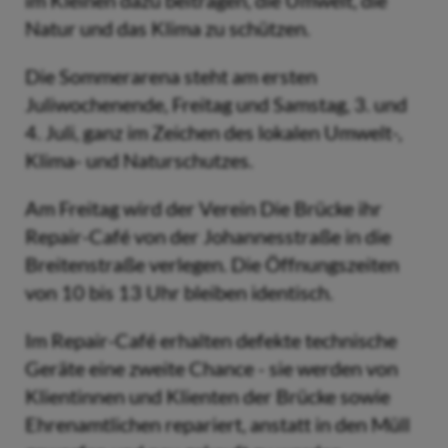
im Kleinen dazu beitragen, die Umwelt, die
Natur und das Klima zu schützen.
Die Sommerarena steht am ersten
Juliwochenende, Freitag und Samstag, 3. und
4. Juli, ganz im Zeichen des lokalen Umwelt-,
Klima- und Naturschutzes.
Am Freitag wird der Verein Die Brücke ihr
Repair-Café von der Johannesstraße in die
Breitenstraße verlegen. Die Öffnungszeiten
von 10 bis 13 Uhr bleiben identisch.
Im Repair-Café erhalten defekte technische
Geräte eine zweite Chance - sie werden von
Klientinnen und Klienten der Brücke sowie
Ehrenamtlichen repariert, anstatt in den Müll