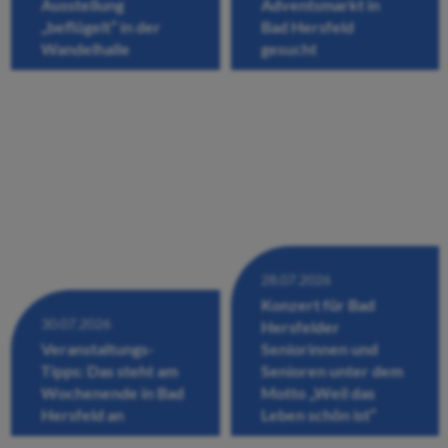
Ausstellung
Adventsmarkt in
„beflügelt“ in der
Bad Hersfeld
Wandelhalle
gesucht
28.07.2026
Konzert für Bad
30.07.2026
Hersfelder
Veranstaltungs-
Seniorinnen und
Tipps: Das steht am
Senioren unter dem
Wochenende in Bad
Motto „Weil das
Hersfeld an
Leben schön ist“