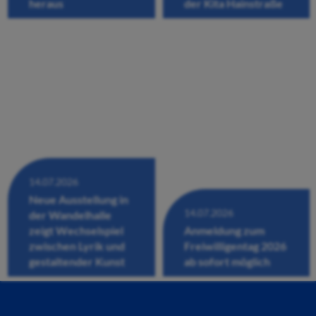
heraus
der Kita Hainstraße
14.07.2026
Neue Ausstellung in
14.07.2026
der Wandelhalle
zeigt Wechselspiel
Anmeldung zum
zwischen Lyrik und
Freiwilligentag 2026
gestaltender Kunst
ab sofort möglich