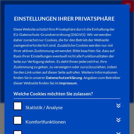
EINSTELLUNGEN IHRER PRIVATSPHÄRE
Diese Website schützt Ihre Privatsphäre durch die Einhaltung der
EU-Datenschutz-Grundverordnung (DSGVO). Wir verwenden
daher zunächst nur Cookies, die für den Betrieb der Webseite
zwingend erforderlich sind. Zusätzliche Cookies werden nur mit
Ihrer aktiven Zustimmung verwendet. Bitte beachten Sie, dass auf
Basis Ihrer Einstellungen eventuell nicht alle Funktionalitäten der
Seite zur Verfügung stehen. Es steht Ihnen jederzeit frei, Ihre
Zustimmung zu geben, zu verweigern oder zurückzuziehen, indem
Sie den Link unten auf dieser Seite aufrufen. Weitere Informationen
AKTUELLES
finden Sie in unserer
Datenschutzerklärung
. Angaben zum Betreiber
dieser Webseite finden Sie im
Impressum
.
Welche Cookies möchten Sie zulassen?
Statistik / Analyse
START
Komfortfunktionen
VERWALTUNG