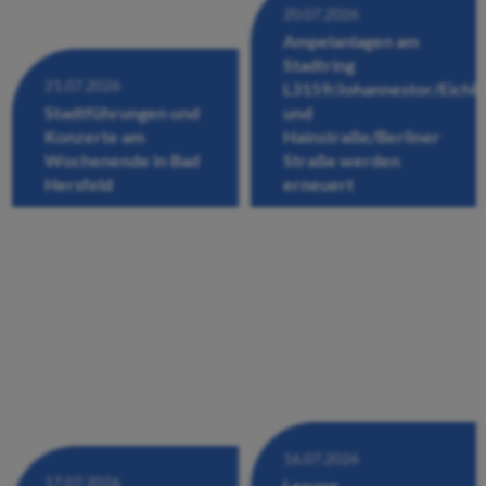
20.07.2026
Ampelanlagen am
Stadtring
21.07.2026
L3159/Johannestor/Eichh
Stadtführungen und
und
Konzerte am
Hainstraße/Berliner
Wochenende in Bad
Straße werden
Hersfeld
erneuert
16.07.2026
17.07.2026
Lesung,