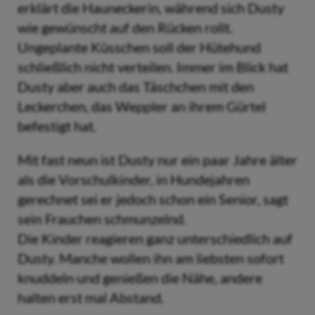
erklärt die Hauneckerin, während sich Dusty
wie gewünscht auf den Rücken rollt.
Ungeplante Küsschen soll der Hütehund
schließlich nicht verteilen. Immer im Blick hat
Dusty aber auch das Täschchen mit den
Leckerchen, das Weppler an ihrem Gürtel
befestigt hat.
Mit fast neun ist Dusty nur ein paar Jahre älter
als die Vorschulkinder, in Hundejahren
gerechnet sei er jedoch schon ein Senior, sagt
sein Frauchen schmunzelnd.
Die Kinder reagieren ganz unterschiedlich auf
Dusty. Manche wollen ihn am liebsten sofort
knuddeln und genießen die Nähe, andere
halten erst mal Abstand.