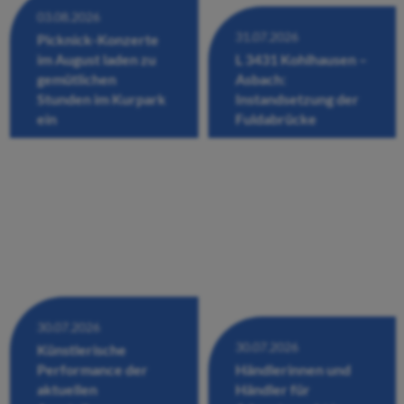
03.08.2026
31.07.2026
Picknick-Konzerte
im August laden zu
L 3431 Kohlhausen –
gemütlichen
Asbach:
Stunden im Kurpark
Instandsetzung der
ein
Fuldabrücke
30.07.2026
30.07.2026
Künstlerische
Performance der
Händlerinnen und
aktuellen
Händler für