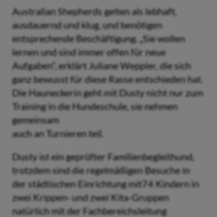
Australian Shepherds gelten als lebhaft,
ausdauernd und klug, und benötigen
entsprechende Beschäftigung. „Sie wollen
lernen und sind immer offen für neue
Aufgaben“, erklärt Juliane Weppler, die sich
ganz bewusst für diese Rasse entschieden hat.
Die Hauneckerin geht mit Dusty nicht nur zum
Training in die Hundeschule, sie nehmen
gemeinsam
auch an Turnieren teil.
Dusty ist ein geprüfter Familienbegleithund,
trotzdem sind die regelmäßigen Besuche in
der städtischen Einrichtung mit74 Kindern in
zwei Krippen- und zwei Kita-Gruppen
natürlich mit der Fachbereichsleitung