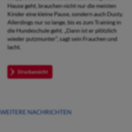
Hause geht, brauchen nicht nur die meisten
Kinder eine kleine Pause, sondern auch Dusty.
Allerdings nur so lange, bis es zum Training in
die Hundeschule geht. „Dann ist er plötzlich
wieder putzmunter“, sagt sein Frauchen und
lacht.
Druckansicht
WEITERE NACHRICHTEN