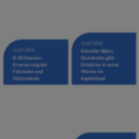
21.07.2026
21.07.2026
Künstler Björn
K 40 Heenes:
Drenkwitz gibt
Erneuerung der
Einblicke in seine
Fahrbahn und
Werke im
Stützwände
Kapitelsaal