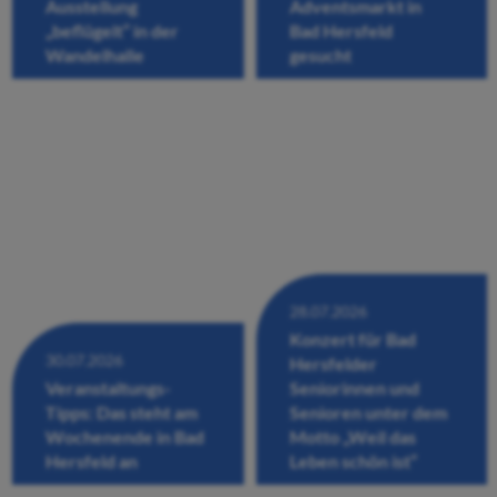
Ausstellung
Adventsmarkt in
„beflügelt“ in der
Bad Hersfeld
Wandelhalle
gesucht
28.07.2026
Konzert für Bad
30.07.2026
Hersfelder
Veranstaltungs-
Seniorinnen und
Tipps: Das steht am
Senioren unter dem
Wochenende in Bad
Motto „Weil das
Hersfeld an
Leben schön ist“