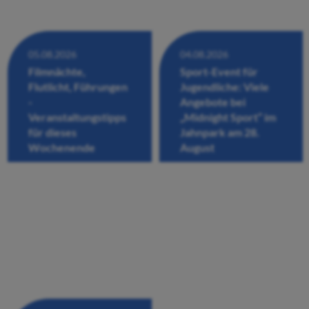
05.08.2026
04.08.2026
Filmnächte,
Sport-Event für
Flutlicht, Führungen
Jugendliche: Viele
-
Angebote bei
Veranstaltungstipps
„Midnight Sport“ im
für dieses
Jahnpark am 28.
Wochenende
August