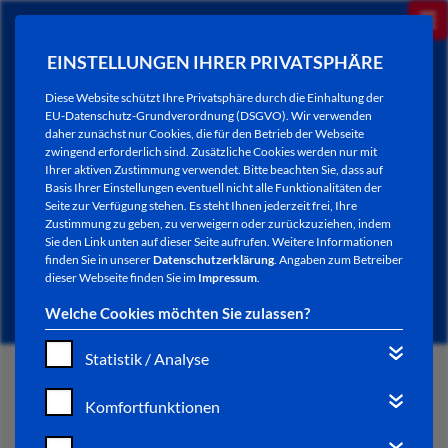
EINSTELLUNGEN IHRER PRIVATSPHÄRE
Diese Website schützt Ihre Privatsphäre durch die Einhaltung der
EU-Datenschutz-Grundverordnung (DSGVO). Wir verwenden
daher zunächst nur Cookies, die für den Betrieb der Webseite
zwingend erforderlich sind. Zusätzliche Cookies werden nur mit
Ihrer aktiven Zustimmung verwendet. Bitte beachten Sie, dass auf
Basis Ihrer Einstellungen eventuell nicht alle Funktionalitäten der
Seite zur Verfügung stehen. Es steht Ihnen jederzeit frei, Ihre
Zustimmung zu geben, zu verweigern oder zurückzuziehen, indem
Sie den Link unten auf dieser Seite aufrufen. Weitere Informationen
AKTUELLES
finden Sie in unserer
Datenschutzerklärung
. Angaben zum Betreiber
dieser Webseite finden Sie im
Impressum
.
Welche Cookies möchten Sie zulassen?
Statistik / Analyse
START
Komfortfunktionen
VERWALTUNG