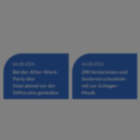
06.08.2026
06.08.2026
Bei der After-Work-
200 Seniorinnen und
Party den
Senioren schunkeln
Feierabend vor der
mit zur Schlager-
Stiftsruine genießen
Musik