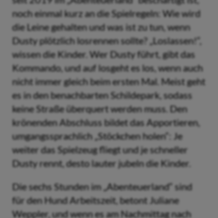
noch einmal kurz an die Spielregeln: Wie wird
die Leine gehalten und was ist zu tun, wenn
Dusty plötzlich losrennen sollte? „Loslassen!“,
wissen die Kinder. Wer Dusty führt, gibt das
Kommando, und auf losgeht es los, wenn auch
nicht immer gleich beim ersten Mal. Meist geht
es in den benachbarten Schildepark, sodass
keine Straße überquert werden muss. Den
krönenden Abschluss bildet das Apportieren,
umgangssprachlich „Stöckchen holen“: Je
weiter das Spielzeug fliegt und je schneller
Dusty rennt, desto lauter jubeln die Kinder.
Die sechs Stunden im „Abenteuerland“ sind
für den Hund Arbeitszeit, betont Juliane
Weppler, und wenn es am Nachmittag nach