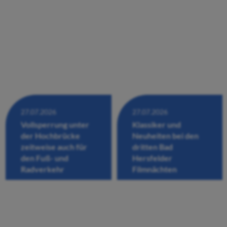
27.07.2026
27.07.2026
Vollsperrung unter
Klassiker und
der Hochbrücke
Neuheiten bei den
zeitweise auch für
dritten Bad
den Fuß- und
Hersfelder
Radverkehr
Filmnächten