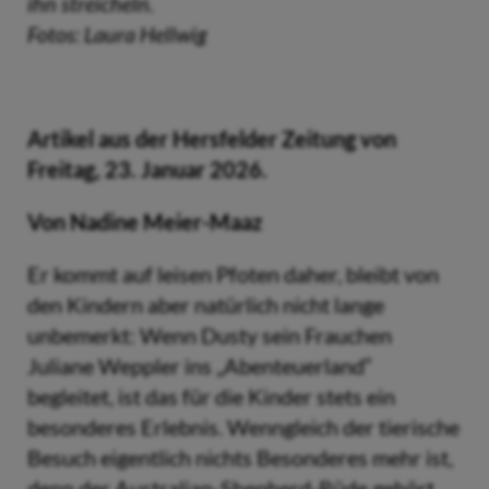
ihn streicheln.
Fotos: Laura Hellwig
Artikel aus der Hersfelder Zeitung von
Freitag, 23. Januar 2026.
Von Nadine Meier-Maaz
Er kommt auf leisen Pfoten daher, bleibt von
den Kindern aber natürlich nicht lange
unbemerkt: Wenn Dusty sein Frauchen
Juliane Weppler ins „Abenteuerland“
begleitet, ist das für die Kinder stets ein
besonderes Erlebnis. Wenngleich der tierische
Besuch eigentlich nichts Besonderes mehr ist,
denn der Australian-Shepherd-Rüde gehört