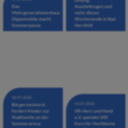
Das
Ausstellungen und
Mehrgenerationenhaus
mehr dieses
Dippelmühle macht
Wochenende in Bad
Sommerpause
Hersfeld
16.07.2026
14.07.2026
Bürgermeisterin
fordert Kinder zur
VR-Herz und Hand
Stadtwette an der
e.V. spendet 500
Sommerarena
Euro für Hochbeete