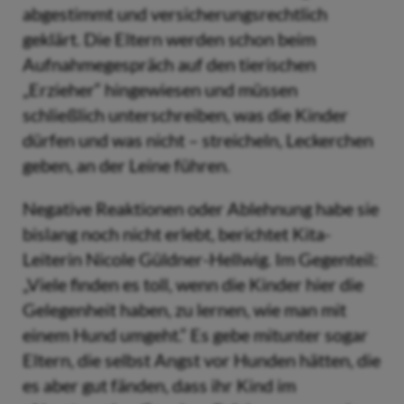
abgestimmt und versicherungsrechtlich
geklärt. Die Eltern werden schon beim
Aufnahmegespräch auf den tierischen
„Erzieher“ hingewiesen und müssen
schließlich unterschreiben, was die Kinder
dürfen und was nicht – streicheln, Leckerchen
geben, an der Leine führen.
Negative Reaktionen oder Ablehnung habe sie
bislang noch nicht erlebt, berichtet Kita-
Leiterin Nicole Güldner-Hellwig. Im Gegenteil:
„Viele finden es toll, wenn die Kinder hier die
Gelegenheit haben, zu lernen, wie man mit
einem Hund umgeht.“ Es gebe mitunter sogar
Eltern, die selbst Angst vor Hunden hätten, die
es aber gut fänden, dass ihr Kind im