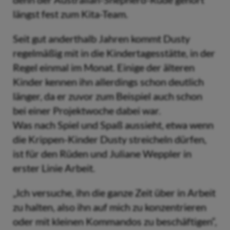
längst fest zum Kita-Team.
Seit gut anderthalb Jahren kommt Dusty
regelmäßig mit in die Kindertagesstätte, in der
Regel einmal im Monat. Einige der älteren
Kinder kennen ihn allerdings schon deutlich
länger, da er zuvor zum Beispiel auch schon
bei einer Projektwoche dabei war.
Was nach Spiel und Spaß aussieht, etwa wenn
die Krippen-Kinder Dusty streicheln dürfen,
ist für den Rüden und Juliane Weppler in
erster Linie Arbeit.
„Ich versuche, ihn die ganze Zeit über in Arbeit
zu halten, also ihn auf mich zu konzentrieren
oder mit kleinen Kommandos zu beschäftigen“,