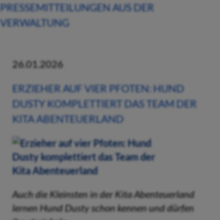
PRESSEMITTEILUNGEN AUS DER
VERWALTUNG
26.01.2026
ERZIEHER AUF VIER PFOTEN: HUND
DUSTY KOMPLETTIERT DAS TEAM DER
KITA ABENTEUERLAND
Auch die Kleinsten in der Kita Abenteuerland
lernen Hund Dusty schon kennen und dürfen