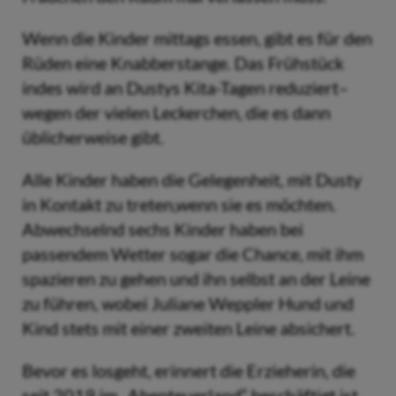
Wenn die Kinder mittags essen, gibt es für den
Rüden eine Knabberstange. Das Frühstück
indes wird an Dustys Kita-Tagen reduziert–
wegen der vielen Leckerchen, die es dann
üblicherweise gibt.
Alle Kinder haben die Gelegenheit, mit Dusty
in Kontakt zu treten,wenn sie es möchten.
Abwechselnd sechs Kinder haben bei
passendem Wetter sogar die Chance, mit ihm
spazieren zu gehen und ihn selbst an der Leine
zu führen, wobei Juliane Weppler Hund und
Kind stets mit einer zweiten Leine absichert.
Bevor es losgeht, erinnert die Erzieherin, die
seit 2019 im „Abenteuerland“ beschäftigt ist,