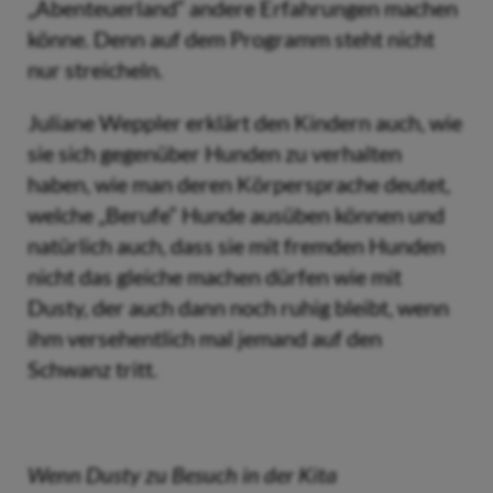
„Abenteuerland“ andere Erfahrungen machen
könne. Denn auf dem Programm steht nicht
nur streicheln.
Juliane Weppler erklärt den Kindern auch, wie
sie sich gegenüber Hunden zu verhalten
haben, wie man deren Körpersprache deutet,
welche „Berufe“ Hunde ausüben können und
natürlich auch, dass sie mit fremden Hunden
nicht das gleiche machen dürfen wie mit
Dusty, der auch dann noch ruhig bleibt, wenn
ihm versehentlich mal jemand auf den
Schwanz tritt.
Wenn Dusty zu Besuch in der Kita