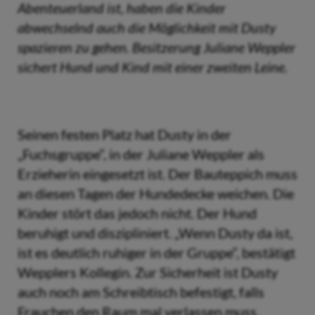
Abenteuerland ist, haben die Kinder
abwechselnd auch die Möglichkeit mit Dusty
spazieren zu gehen. Besitzerung Juliane Weppler
sichert Hund und Kind mit einer zweiten Leine.
Seinen festen Platz hat Dusty in der
„Fuchsgruppe“, in der Juliane Weppler als
Erzieherin eingesetzt ist. Der Bauteppich muss
an diesen Tagen der Hundedecke weichen. Die
Kinder stört das jedoch nicht. Der Hund
beruhigt und diszipliniert. „Wenn Dusty da ist,
ist es deutlich ruhiger in der Gruppe“, bestätigt
Wepplers Kollegin. Zur Sicherheit ist Dusty
auch noch am Schreibtisch befestigt, falls
Frauchen den Raum mal verlassen muss.