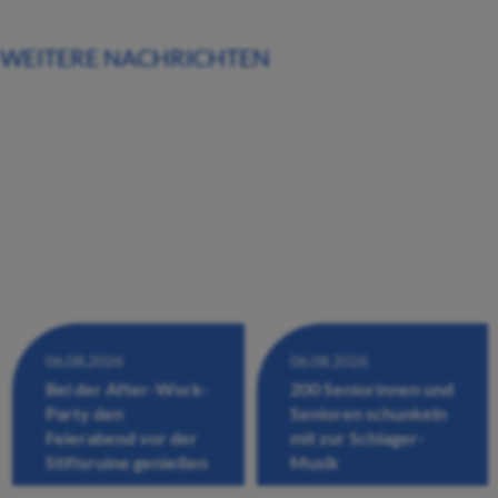
WEITERE NACHRICHTEN
06.08.2026
06.08.2026
Bei der After-Work-
200 Seniorinnen und
Party den
Senioren schunkeln
Feierabend vor der
mit zur Schlager-
Stiftsruine genießen
Musik