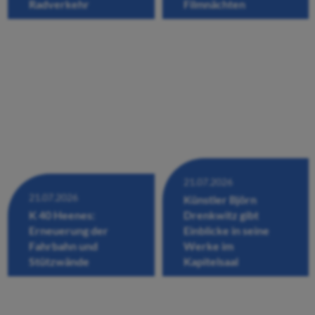
Radverkehr
Filmnächten
21.07.2026
21.07.2026
Künstler Björn
K 40 Heenes:
Drenkwitz gibt
Erneuerung der
Einblicke in seine
Fahrbahn und
Werke im
Stützwände
Kapitelsaal