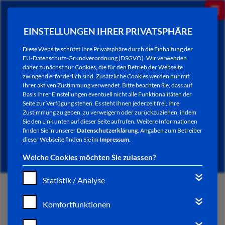
EINSTELLUNGEN IHRER PRIVATSPHÄRE
Diese Website schützt Ihre Privatsphäre durch die Einhaltung der
EU-Datenschutz-Grundverordnung (DSGVO). Wir verwenden
daher zunächst nur Cookies, die für den Betrieb der Webseite
zwingend erforderlich sind. Zusätzliche Cookies werden nur mit
Ihrer aktiven Zustimmung verwendet. Bitte beachten Sie, dass auf
Basis Ihrer Einstellungen eventuell nicht alle Funktionalitäten der
Seite zur Verfügung stehen. Es steht Ihnen jederzeit frei, Ihre
Zustimmung zu geben, zu verweigern oder zurückzuziehen, indem
Sie den Link unten auf dieser Seite aufrufen. Weitere Informationen
AKTUELLES
finden Sie in unserer
Datenschutzerklärung
. Angaben zum Betreiber
dieser Webseite finden Sie im
Impressum
.
Welche Cookies möchten Sie zulassen?
Statistik / Analyse
START
Komfortfunktionen
VERWALTUNG