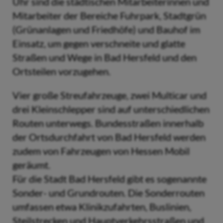
Uhr sind die städtischen Mitarbeiterinnen und
Mitarbeiter der Bereiche Fuhrpark, Stadtgrün
(Grünanlagen und Friedhöfe) und Bauhof im
Einsatz, um gegen verschneite und glatte
Straßen und Wege in Bad Hersfeld und den
Ortsteilen vorzugehen.
Vier große Streufahrzeuge, zwei Multicar und
drei Kleinschlepper sind auf unterschiedlichen
Routen unterwegs. Bundesstraßen innerhalb
der Ortsdurchfahrt von Bad Hersfeld werden
zudem von Fahrzeugen von Hessen Mobil
geräumt.
Für die Stadt Bad Hersfeld gibt es sogenannte
Sonder- und Grundrouten. Die Sonderrouten
umfassen etwa Klinikzufahrten, Buslinien,
Steilstrecken und Hauptverkehrsstraßen und