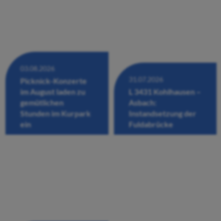
03.08.2026
31.07.2026
Picknick-Konzerte
im August laden zu
L 3431 Kohlhausen –
gemütlichen
Asbach:
Stunden im Kurpark
Instandsetzung der
ein
Fuldabrücke