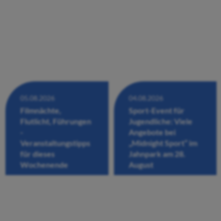
05.08.2026
04.08.2026
Filmnächte,
Sport-Event für
Flutlicht, Führungen
Jugendliche: Viele
-
Angebote bei
Veranstaltungstipps
„Midnight Sport“ im
für dieses
Jahnpark am 28.
Wochenende
August