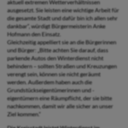
aktuell extremen Wetterverhältnissen
ausgesetzt. Sie leisten eine wichtige Arbeit für
die gesamte Stadt und dafür bin ich allen sehr
dankbar“, würdigt Bürgermeisterin Anke
Hofmann den Einsatz.
Gleichzeitig appelliert sie an die Bürgerinnen
und Bürger: „Bitte achten Sie darauf, dass
parkende Autos den Winterdienst nicht
behindern – sollten Straßen und Kreuzungen
verengt sein, können sie nicht geräumt
werden. Außerdem haben auch die
Grundstückseigentümerinnen und -
eigentümern eine Räumpflicht, der sie bitte
nachkommen, damit wir alle sicher an unser
Ziel kommen.“
Die Kreisstadt leistet Winterdienst im