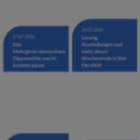
16.07.2026
17.07.2026
Lesung,
Das
Ausstellungen und
Mehrgenerationenhaus
mehr dieses
Dippelmühle macht
Wochenende in Bad
Sommerpause
Hersfeld