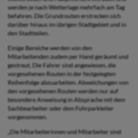
werden je nach Wetterlage mehrfach am Tag
befahren. Die Grundrouten erstrecken sich
darüber hinaus im übrigen Stadtgebiet und in
den Stadtteilen.
Einige Bereiche werden von den
Mitarbeitenden zudem per Hand geräumt und
gestreut. Die Fahrer sind angewiesen, die
vorgesehenen Routen in der festgelegten
Reihenfolge abzuarbeiten. Abweichungen von
den vorgesehenen Routen werden nur auf
besondere Anweisung in Absprache mit dem
Sachbearbeiter oder dem Fuhrparkleiter
vorgenommen.
„Die Mitarbeiterinnen und Mitarbeiter sind