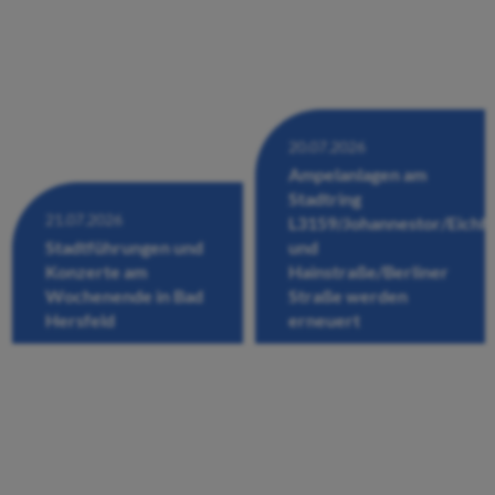
20.07.2026
Ampelanlagen am
Stadtring
21.07.2026
L3159/Johannestor/Eichh
Stadtführungen und
und
Konzerte am
Hainstraße/Berliner
Wochenende in Bad
Straße werden
Hersfeld
erneuert