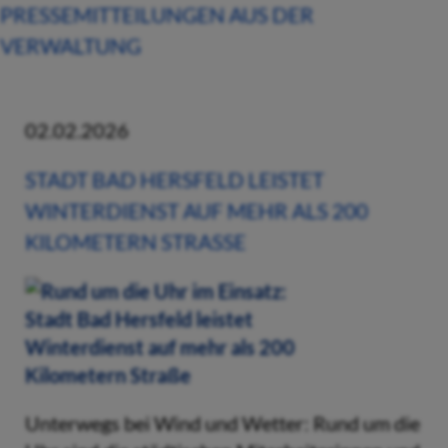
PRESSEMITTEILUNGEN AUS DER
VERWALTUNG
02.02.2026
STADT BAD HERSFELD LEISTET
WINTERDIENST AUF MEHR ALS 200
KILOMETERN STRASSE
Unterwegs bei Wind und Wetter: Rund um die