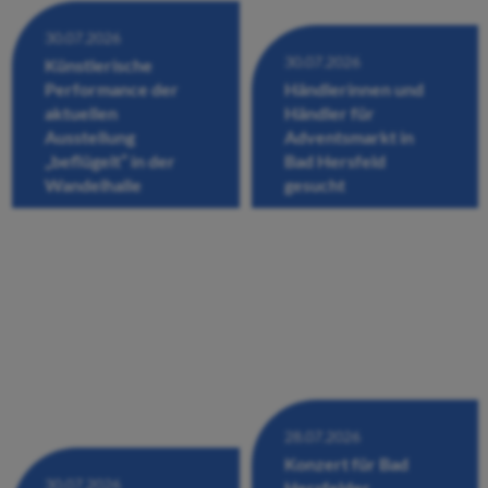
30.07.2026
30.07.2026
Künstlerische
Performance der
Händlerinnen und
aktuellen
Händler für
Ausstellung
Adventsmarkt in
„beflügelt“ in der
Bad Hersfeld
Wandelhalle
gesucht
28.07.2026
Konzert für Bad
30.07.2026
Hersfelder