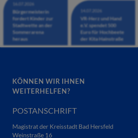
16.07.2026
14.07.2026
Bürgermeisterin
fordert Kinder zur
VR-Herz und Hand
Stadtwette an der
e.V. spendet 500
Sommerarena
Euro für Hochbeete
heraus
der Kita Hainstraße
KÖNNEN WIR IHNEN
WEITERHELFEN?
POSTANSCHRIFT
Magistrat der Kreisstadt Bad Hersfeld
Weinstraße 16