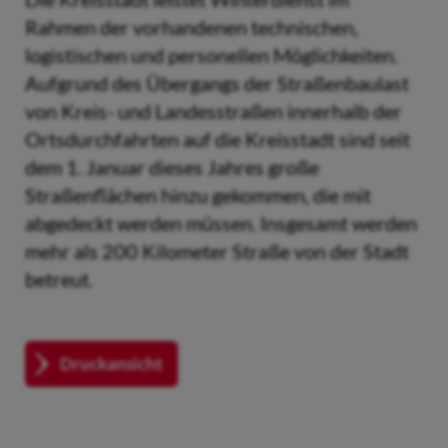
Rahmen der vorhandenen technischen,
logistischen und personellen Möglichkeiten.
Aufgrund des Übergangs der Straßenbaulast
von Kreis- und Landesstraßen innerhalb der
Ortsdurchfahrten auf die Kreisstadt sind seit
dem 1. Januar dieses Jahres große
Straßenflächen hinzu gekommen, die mit
abgedeckt werden müssen. Insgesamt werden
mehr als 200 Kilometer Straße von der Stadt
betreut.
Druckansicht