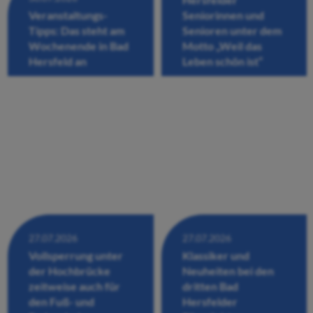
Veranstaltungs-
Seniorinnen und
Tipps: Das steht am
Senioren unter dem
Wochenende in Bad
Motto „Weil das
Hersfeld an
Leben schön ist“
27.07.2026
27.07.2026
Vollsperrung unter
Klassiker und
der Hochbrücke
Neuheiten bei den
zeitweise auch für
dritten Bad
den Fuß- und
Hersfelder