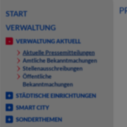
P
START
VERWALTUNG
VERWALTUNG AKTUELL
Aktuelle Pressemitteilungen
Amtliche Bekanntmachungen
Stellenausschreibungen
Öffentliche
Bekanntmachungen
STÄDTISCHE EINRICHTUNGEN
SMART CITY
SONDERTHEMEN