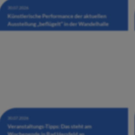
30.07.2026
Künstlerische Performance der aktuellen
Ausstellung „beflügelt“ in der Wandelhalle
30.07.2026
Veranstaltungs-Tipps: Das steht am
Wochenende in Bad Hersfeld an