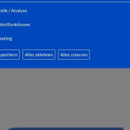
istik / Analyse
fortfunktionen
03.08.2026
keting
Picknick-Konzerte im August laden zu
gemütlichen Stunden im Kurpark ein
speichern
Alles ablehnen
Alles zulassen