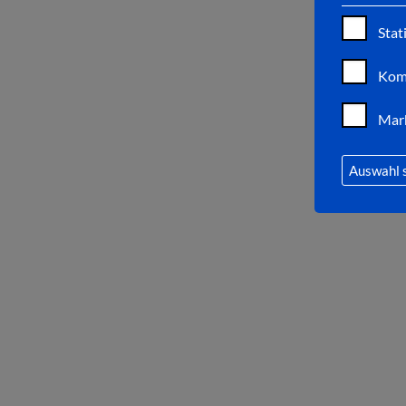
Stat
Kom
Mar
Auswahl 