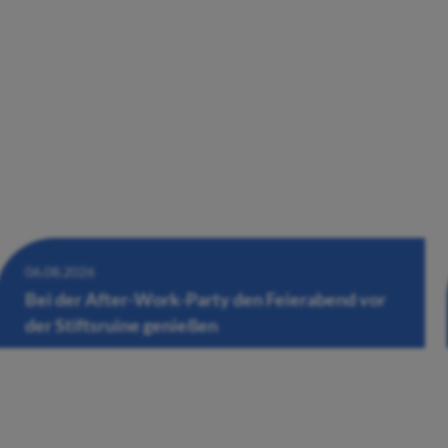
06.08.2026
Bei der After-Work-Party den Feierabend vor
der Stiftsruine genießen