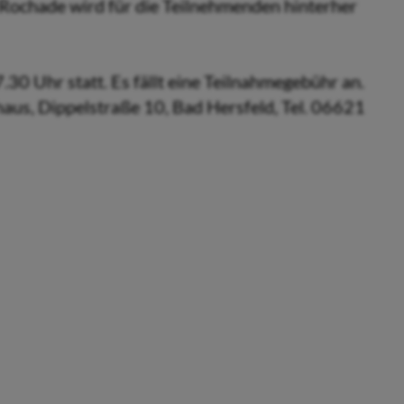
Rochade wird für die Teilnehmenden hinterher
.30 Uhr statt. Es fällt eine Teilnahmegebühr an.
us, Dippelstraße 10, Bad Hersfeld, Tel. 06621