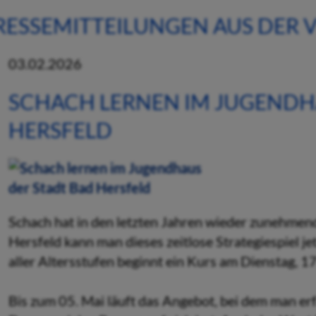
RESSEMITTEILUNGEN AUS DER
03.02.2026
SCHACH LERNEN IM JUGENDH
HERSFELD
Schach hat in den letzten Jahren wieder zunehmen
Hersfeld kann man dieses zeitlose Strategiespiel je
aller Altersstufen beginnt ein Kurs am Dienstag, 17
Bis zum 05. Mai läuft das Angebot, bei dem man erfä