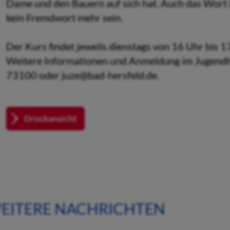
Dame und den Bauern auf sich hat. Auch das Wort 
kein Fremdwort mehr sein.
Der Kurs findet jeweils dienstags von 16 Uhr bis 17
Weitere Informationen und Anmeldung im Jugendha
73100 oder juze@bad-hersfeld.de.
Druckansicht
EITERE NACHRICHTEN