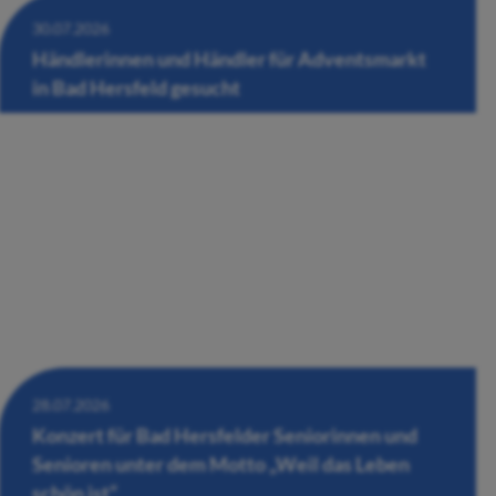
30.07.2026
Händlerinnen und Händler für Adventsmarkt
in Bad Hersfeld gesucht
28.07.2026
Konzert für Bad Hersfelder Seniorinnen und
Senioren unter dem Motto „Weil das Leben
schön ist“