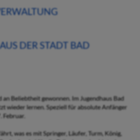
 VERWALTUNG
AUS DER STADT BAD
d an Beliebtheit gewonnen. Im Jugendhaus Bad
tzt wieder lernen. Speziell für absolute Anfänger
. Februar.
hrt, was es mit Springer, Läufer, Turm, König,