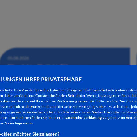
05.08.2026
Filmnächte, Flutlicht, Führungen -
Veranstaltungstipps für dieses Wochenende
LLUNGEN IHRER PRIVATSPHÄRE
e schützt Ihre Privatsphäre durch die Einhaltung der EU-Datenschutz-Grundverordn
 daher zunächst nur Cookies, die für den Betrieb der Webseite zwingend erforderlich
ookies werden nur mit Ihrer aktiven Zustimmung verwendet. Bitte beachten Sie, dass au
eventuell nicht alle Funktionalitäten der Seite zur Verfügung stehen. Es steht Ihnen jede
ng zu geben, zu verweigern oder zurückzuziehen, indem Sie den Link unten auf dieser
tere Informationen finden Sie in unserer
Datenschutzerklärung
. Angaben zum Betreib
en Sie im
Impressum
.
okies möchten Sie zulassen?