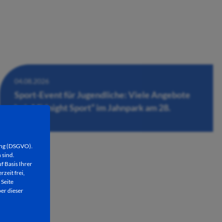
04.08.2026
Sport-Event für Jugendliche: Viele Angebote
bei „Midnight Sport“ im Jahnpark am 28.
August
ung (DSGVO).
 sind.
f Basis Ihrer
rzeit frei,
 Seite
er dieser