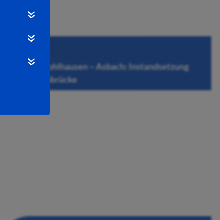
31.07.2026
L 3431 Kohlhausen – Asbach: Instandsetzung
der Fuldabrücke