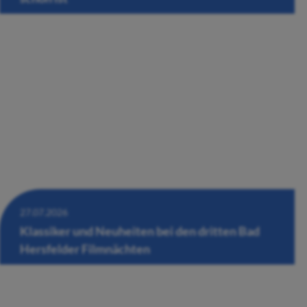
27.07.2026
Klassiker und Neuheiten bei den dritten Bad
Hersfelder Filmnächten