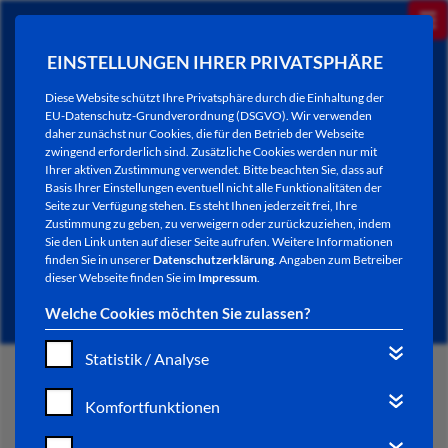
EINSTELLUNGEN IHRER PRIVATSPHÄRE
Diese Website schützt Ihre Privatsphäre durch die Einhaltung der
EU-Datenschutz-Grundverordnung (DSGVO). Wir verwenden
daher zunächst nur Cookies, die für den Betrieb der Webseite
zwingend erforderlich sind. Zusätzliche Cookies werden nur mit
Ihrer aktiven Zustimmung verwendet. Bitte beachten Sie, dass auf
Basis Ihrer Einstellungen eventuell nicht alle Funktionalitäten der
Seite zur Verfügung stehen. Es steht Ihnen jederzeit frei, Ihre
Zustimmung zu geben, zu verweigern oder zurückzuziehen, indem
Sie den Link unten auf dieser Seite aufrufen. Weitere Informationen
AKTUELLES
finden Sie in unserer
Datenschutzerklärung
. Angaben zum Betreiber
dieser Webseite finden Sie im
Impressum
.
Welche Cookies möchten Sie zulassen?
Statistik / Analyse
START
Komfortfunktionen
VERWALTUNG