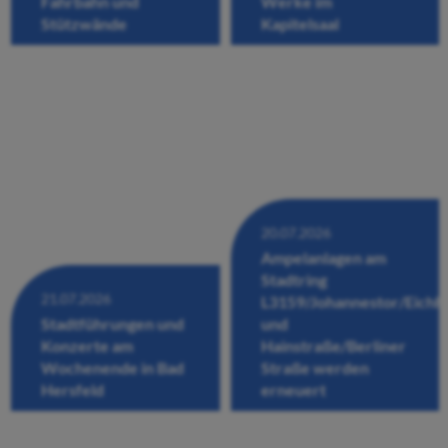
Fahrbahn und
Werke im
Stützwände
Kapitelsaal
20.07.2026
Ampelanlagen am
Stadtring
21.07.2026
L3159/Johannestor/Eichh
Stadtführungen und
und
Konzerte am
Hainstraße/Berliner
Wochenende in Bad
Straße werden
Hersfeld
erneuert