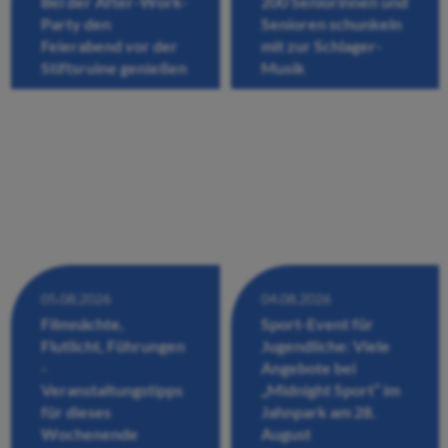
Bei der After-Work-
200 Seniorinnen und
Party den
Senioren schunkeln
Feierabend vor der
mit zur Schlager-
Stiftsruine genießen
Musik
05.08.2026
04.08.2026
Filmnächte,
Sport-Event für
Flutlicht, Führungen
Jugendliche: Viele
-
Angebote bei
Veranstaltungstipps
„Midnight Sport“ im
für dieses
Jahnpark am 28.
Wochenende
August