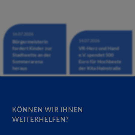
16.07.2026
14.07.2026
Bürgermeisterin
fordert Kinder zur
VR-Herz und Hand
Stadtwette an der
e.V. spendet 500
Sommerarena
Euro für Hochbeete
heraus
der Kita Hainstraße
KÖNNEN WIR IHNEN
WEITERHELFEN?