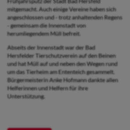
Frühjahrsputz der Stadt Bad Hersfeld
mitgemacht. Auch einige Vereine haben sich
angeschlossen und - trotz anhaltenden Regens
- gemeinsam die Innenstadt von
herumliegendem Müll befreit.
Abseits der Innenstadt war der Bad
Hersfelder Tierschutzverein auf den Beinen
und hat Müll auf und neben den Wegen rund
um das Tierheim am Ententeich gesammelt.
Bürgermeisterin Anke Hofmann dankte allen
Helferinnen und Helfern für ihre
Unterstützung.