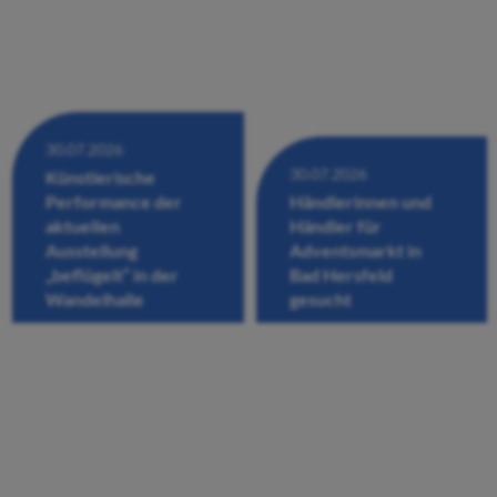
30.07.2026
30.07.2026
Künstlerische
Performance der
Händlerinnen und
aktuellen
Händler für
Ausstellung
Adventsmarkt in
„beflügelt“ in der
Bad Hersfeld
Wandelhalle
gesucht