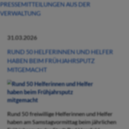
PRESSEMITTEILUNGEN AUS DER
VERWALTUNG
31.03.2026
RUND 50 HELFERINNEN UND HELFER
HABEN BEIM FRÜHJAHRSPUTZ
MITGEMACHT
Rund 50 freiwillige Helferinnen und Helfer
haben am Samstagvormittag beim jährlichen