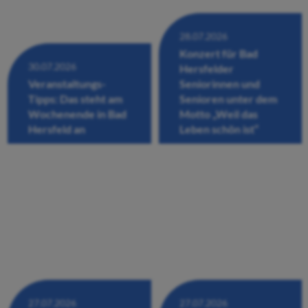
28.07.2026
Konzert für Bad
30.07.2026
Hersfelder
Veranstaltungs-
Seniorinnen und
Tipps: Das steht am
Senioren unter dem
Wochenende in Bad
Motto „Weil das
Hersfeld an
Leben schön ist“
27.07.2026
27.07.2026