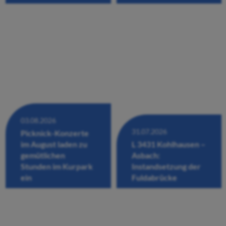
03.08.2026
31.07.2026
Picknick-Konzerte
im August laden zu
L 3431 Kohlhausen –
gemütlichen
Asbach:
Stunden im Kurpark
Instandsetzung der
ein
Fuldabrücke