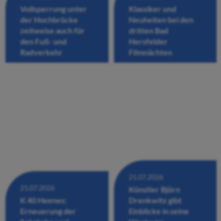
Vollsperrung unter
Klassiker und
der Hochbrücke
Neuheiten bei den
zeitweise auch für
dritten Bad
den Fuß- und
Hersfelder
Radverkehr
Filmnächten
21.07.2026
21.07.2026
Künstler Björn
K 40 Heenes:
Drenkwitz gibt
Erneuerung der
Einblicke in seine