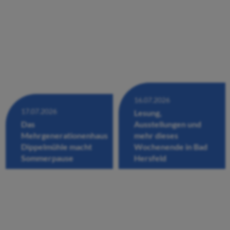
16.07.2026
17.07.2026
Lesung,
Das
Ausstellungen und
Mehrgenerationenhaus
mehr dieses
Dippelmühle macht
Wochenende in Bad
Sommerpause
Hersfeld