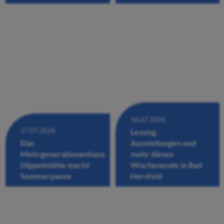
16.07.2026
17.07.2026
Lesung,
Das
Ausstellungen und
Mehrgenerationenhaus
mehr dieses
Dippelmühle macht
Wochenende in Bad
Sommerpause
Hersfeld