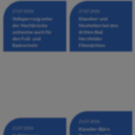
27.07.2026
27.07.2026
Vollsperrung unter
Klassiker und
der Hochbrücke
Neuheiten bei den
zeitweise auch für
dritten Bad
den Fuß- und
Hersfelder
Radverkehr
Filmnächten
21.07.2026
21.07.2026
Künstler Björn