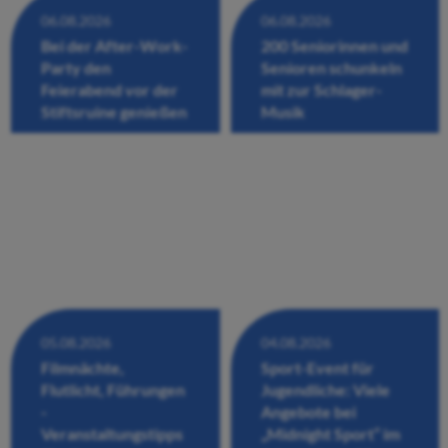
06.08.2026
06.08.2026
Bei der After-Work-
200 Seniorinnen und
Party den
Senioren schunkeln
Feierabend vor der
mit zur Schlager-
Stiftsruine genießen
Musik
05.08.2026
04.08.2026
Filmnächte,
Sport-Event für
Flutlicht, Führungen
Jugendliche: Viele
-
Angebote bei
Veranstaltungstipps
„Midnight Sport“ im