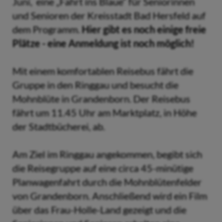
Juni, eine „Fahrt ins Blaue“ für Seniorinnen
und Senioren der Kreisstadt Bad Hersfeld auf
dem Programm.
Hier gibt es noch einige freie
Plätze - eine Anmeldung ist noch möglich!
Mit einem komfortablen Reisebus fährt die
Gruppe in den Ringgau und besucht die
Mohnblüte in Grandenborn. Der Reisebus
fährt um 11.45 Uhr am Marktplatz, in Höhe
der Stadtbücherei, ab.
Am Ziel im Ringgau angekommen, begibt sich
die Reisegruppe auf eine circa 45-minütige
Planwagenfahrt durch die Mohnblütenfelder
von Grandenborn. Anschließend wird ein Film
über das Frau-Holle-Land gezeigt und die