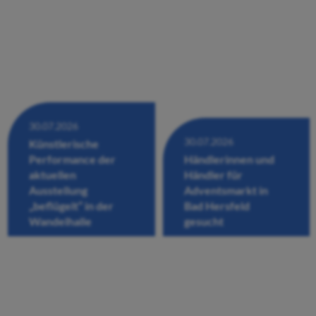
30.07.2026
30.07.2026
Künstlerische
Performance der
Händlerinnen und
aktuellen
Händler für
Ausstellung
Adventsmarkt in
„beflügelt“ in der
Bad Hersfeld
Wandelhalle
gesucht