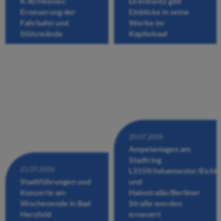
K 40 Heenes:
Drenkwitz gibt
Erneuerung der
Einblicke in seine
Fahrbahn und
Werke im
Stützwände
Kapitelsaal
20.07.2026
Ampelanlagen am
Stadtring
21.07.2026
L3159/Johannestor/Eichh
Stadtführungen und
und
Konzerte am
Hainstraße/Berliner
Wochenende in Bad
Straße werden
Hersfeld
erneuert