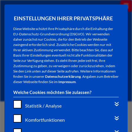
EINSTELLUNGEN IHRER PRIVATSPHÄRE
Diese Website schützt Ihre Privatsphäre durch die Einhaltung der
EU-Datenschutz-Grundverordnung (DSGVO). Wir verwenden
daher zunächst nur Cookies, die für den Betrieb der Webseite
zwingend erforderlich sind. Zusätzliche Cookies werden nur mit
Ihrer aktiven Zustimmung verwendet. Bitte beachten Sie, dass auf
Basis Ihrer Einstellungen eventuell nicht alle Funktionalitäten der
Seite zur Verfügung stehen. Es steht Ihnen jederzeit frei, Ihre
Zustimmung zu geben, zu verweigern oder zurückzuziehen, indem
Sie den Link unten auf dieser Seite aufrufen. Weitere Informationen
AKTUELLES
finden Sie in unserer
Datenschutzerklärung
. Angaben zum Betreiber
dieser Webseite finden Sie im
Impressum
.
Welche Cookies möchten Sie zulassen?
Statistik / Analyse
START
Komfortfunktionen
VERWALTUNG