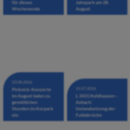
für dieses
Jahnpark am 28.
Wochenende
August
03.08.2026
31.07.2026
Picknick-Konzerte
im August laden zu
L 3431 Kohlhausen –
gemütlichen
Asbach:
Stunden im Kurpark
Instandsetzung der
ein
Fuldabrücke