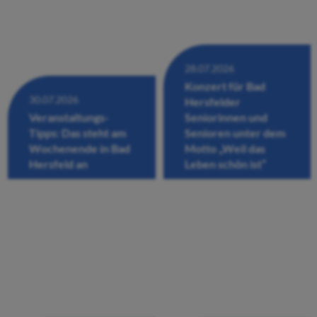
28.07.2026
Konzert für Bad
30.07.2026
Hersfelder
Veranstaltungs-
Seniorinnen und
Tipps: Das steht am
Senioren unter dem
Wochenende in Bad
Motto „Weil das
Hersfeld an
Leben schön ist“