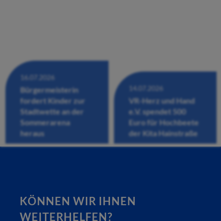
16.07.2026
14.07.2026
Bürgermeisterin
fordert Kinder zur
VR-Herz und Hand
Stadtwette an der
e.V. spendet 500
Sommerarena
Euro für Hochbeete
heraus
der Kita Hainstraße
KÖNNEN WIR IHNEN
WEITERHELFEN?