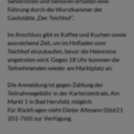
Seniorinnen und Senioren erhalten eine
Führung durch die Wurstkammer der
Gaststätte „Der Teichhof“.
Im Anschluss gibt es Kaffee und Kuchen sowie
ausreichend Zeit, um im Hofladen vom
Teichhof einzukaufen, bevor die Heimreise
angetreten wird. Gegen 18 Uhr kommen die
Teilnehmenden wieder am Marktplatz an.
Die Anmeldung ist gegen Zahlung der
Teilnahmegebühr in der Kartenzentrale, Am
Markt 1 in Bad Hersfeld, möglich.
Für Rückfragen steht Dieter Altmann (06621
201-760) zur Verfügung.