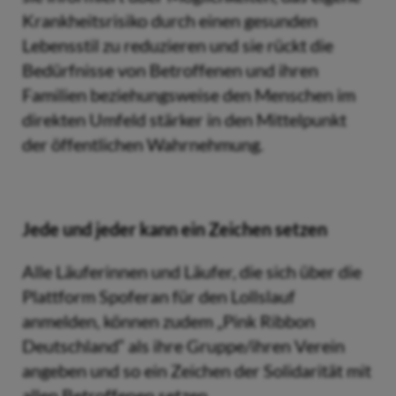
Krankheitsrisiko durch einen gesunden
Lebensstil zu reduzieren und sie rückt die
Bedürfnisse von Betroffenen und ihren
Familien beziehungsweise den Menschen im
direkten Umfeld stärker in den Mittelpunkt
der öffentlichen Wahrnehmung.
Jede und jeder kann ein Zeichen setzen
Alle Läuferinnen und Läufer, die sich über die
Plattform Spoferan für den Lollslauf
anmelden, können zudem „Pink Ribbon
Deutschland“ als ihre Gruppe/ihren Verein
angeben und so ein Zeichen der Solidarität mit
allen Betroffenen setzen.