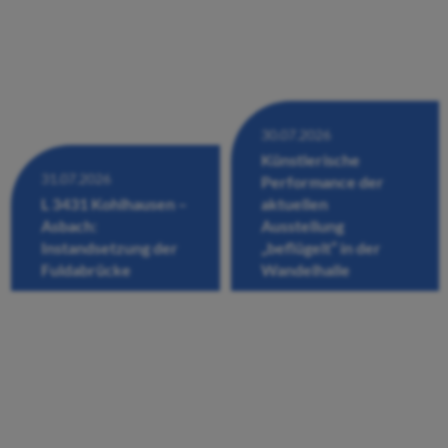
30.07.2026
Künstlerische
31.07.2026
Performance der
L 3431 Kohlhausen –
aktuellen
Asbach:
Ausstellung
Instandsetzung der
„beflügelt“ in der
Fuldabrücke
Wandelhalle