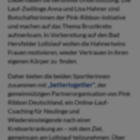
Lauf-Zwillinge Anna und Lisa Hahner sind
Botschafterinnen der Pink-Ribbon-Initiative
und machen auf das Thema Brustkrebs
aufmerksam. In Vorbereitung auf den Bad
Hersfelder Lollslauf wollen die Hahnertwins
Frauen motivieren, wieder Vertrauen in ihren
eigenen Körper zu finden.
Daher bieten die beiden Sportlerinnen
zusammen mit
„bettertogether“
, der
gemeinnützigen Partnerorganisation von Pink
Ribbon Deutschland, ein Online-Lauf-
Coaching für Neulinge und
Wiedereinsteigende nach einer
Krebserkrankung an – mit dem Ziel,
gemeinsam am Lollslauf teilzunehmen. Über