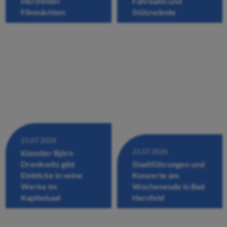
Hersfelder
Fahrbahn und
Filmnächten
Stützwände
21.07.2026
21.07.2026
Künstler Björn
Drenkwitz gibt
Stadtführungen und
Einblicke in seine
Konzerte am
Werke im
Wochenende in Bad
Kapitelsaal
Hersfeld