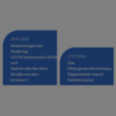
20.07.2026
Ampelanlagen am
Stadtring
17.07.2026
L3159/Johannestor/Eichhofstraße/Fuldastraße
und
Das
Hainstraße/Berliner
Mehrgenerationenhaus
Straße werden
Dippelmühle macht
erneuert
Sommerpause