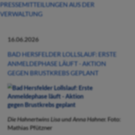
PRESSEMITTEILUNGEN AUS DER
VERWALTUNG
16.06.2026
BAD HERSFELDER LOLLSLAUF: ERSTE
ANMELDEPHASE LÄUFT - AKTION
GEGEN BRUSTKREBS GEPLANT
Die Hahnertwins Lisa und Anna Hahner.
Foto:
Mathias Pfützner