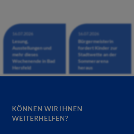
16.07.2026
16.07.2026
Lesung,
Bürgermeisterin
Ausstellungen und
fordert Kinder zur
mehr dieses
Stadtwette an der
Wochenende in Bad
Sommerarena
Hersfeld
heraus
KÖNNEN WIR IHNEN
WEITERHELFEN?