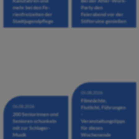
Kanufahren und
Bei der After-Work-
mehr bei den Fe-
Party den
rienfreizeiten der
Feierabend vor der
Stadtjugendpflege
Stiftsruine genießen
05.08.2026
Filmnächte,
06.08.2026
Flutlicht, Führungen
200 Seniorinnen und
-
Senioren schunkeln
Veranstaltungstipps
mit zur Schlager-
für dieses
Musik
Wochenende