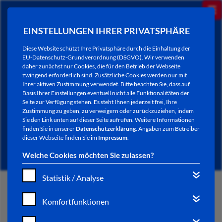
EINSTELLUNGEN IHRER PRIVATSPHÄRE
Diese Website schützt Ihre Privatsphäre durch die Einhaltung der
EU-Datenschutz-Grundverordnung (DSGVO). Wir verwenden
daher zunächst nur Cookies, die für den Betrieb der Webseite
zwingend erforderlich sind. Zusätzliche Cookies werden nur mit
Ihrer aktiven Zustimmung verwendet. Bitte beachten Sie, dass auf
Basis Ihrer Einstellungen eventuell nicht alle Funktionalitäten der
Seite zur Verfügung stehen. Es steht Ihnen jederzeit frei, Ihre
Zustimmung zu geben, zu verweigern oder zurückzuziehen, indem
Sie den Link unten auf dieser Seite aufrufen. Weitere Informationen
AKTUELLES
finden Sie in unserer
Datenschutzerklärung
. Angaben zum Betreiber
dieser Webseite finden Sie im
Impressum
.
Welche Cookies möchten Sie zulassen?
Statistik / Analyse
START
Komfortfunktionen
VERWALTUNG