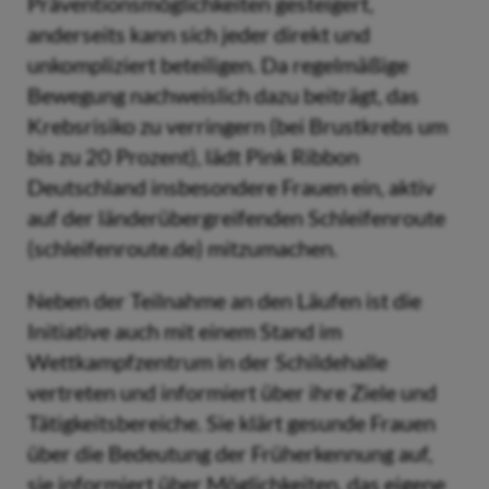
Präventionsmöglichkeiten gesteigert,
anderseits kann sich jeder direkt und
unkompliziert beteiligen. Da regelmäßige
Bewegung nachweislich dazu beiträgt, das
Krebsrisiko zu verringern (bei Brustkrebs um
bis zu 20 Prozent), lädt Pink Ribbon
Deutschland insbesondere Frauen ein, aktiv
auf der länderübergreifenden Schleifenroute
(schleifenroute.de) mitzumachen.
Neben der Teilnahme an den Läufen ist die
Initiative auch mit einem Stand im
Wettkampfzentrum in der Schildehalle
vertreten und informiert über ihre Ziele und
Tätigkeitsbereiche. Sie klärt gesunde Frauen
über die Bedeutung der Früherkennung auf,
sie informiert über Möglichkeiten, das eigene