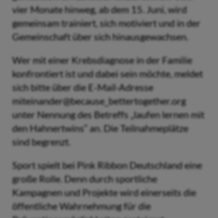
vier Monate hinweg, ab dem 15. Juni, wird
gemeinsam trainiert, sich motiviert und in der
Gemeinschaft über sich hinausgewachsen.
Wer mit einer Krebsdiagnose in der Familie
konfrontiert ist und dabei sein möchte, meldet
sich bitte über die E-Mail-Adresse
miteinander@because_bettertogether.org
unter Nennung des Betreffs „laufen lernen mit
den Hahnertwins“ an. Die Teilnahmeplätze
sind begrenzt.
Sport spielt bei Pink Ribbon Deutschland eine
große Rolle. Denn durch sportliche
Kampagnen und Projekte wird einerseits die
öffentliche Wahrnehmung für die