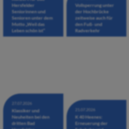
Hersfelder
Vollsperrung unter
Seniorinnen und
der Hochbrücke
Senioren unter dem
zeitweise auch für
Motto „Weil das
den Fuß- und
Leben schön ist“
Radverkehr
27.07.2026
21.07.2026
Klassiker und
Neuheiten bei den
K 40 Heenes:
dritten Bad
Erneuerung der