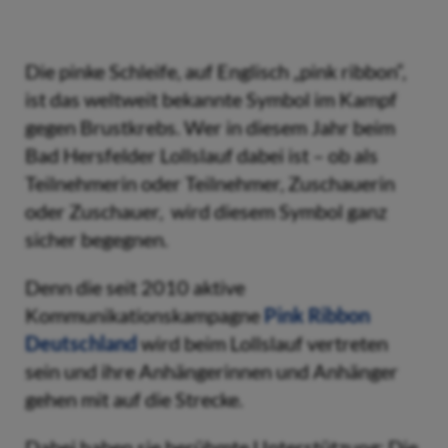
Die pinke Schleife, auf Englisch „pink ribbon“,
ist das weltweit bekannte Symbol im Kampf
gegen Brustkrebs. Wer in diesem Jahr beim
Bad Hersfelder Lollslauf dabei ist – ob als
Teilnehmerin oder Teilnehmer, Zuschauerin
oder Zuschauer, wird diesem Symbol ganz
sicher begegnen.
Denn die seit 2010 aktive
Kommunikationskampagne
Pink Ribbon
Deutschland
wird beim Lollslauf vertreten
sein und ihre Anhängerinnen und Anhänger
gehen mit auf die Strecke.
Dabei haben sie berühmte Unterstützung: Die