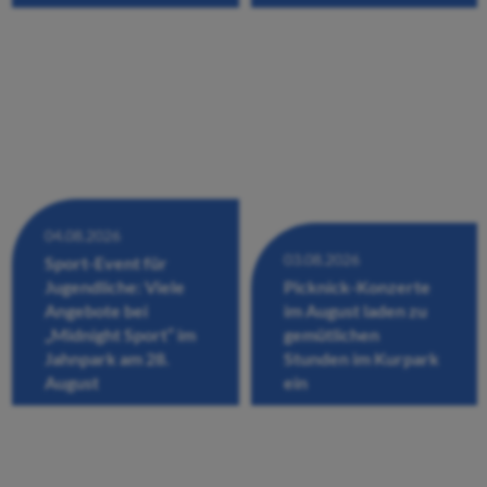
04.08.2026
03.08.2026
Sport-Event für
Jugendliche: Viele
Picknick-Konzerte
Angebote bei
im August laden zu
„Midnight Sport“ im
gemütlichen
Jahnpark am 28.
Stunden im Kurpark
August
ein