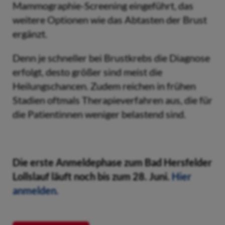
Mammographie-Screening eingeführt, das
weitere Optionen wie das Abtasten der Brust
ergänzt.
Denn je schneller bei Brustkrebs die Diagnose
erfolgt, desto größer sind meist die
Heilungschancen. Zudem reichen in frühen
Stadien oftmals Therapieverfahren aus, die für
die Patientinnen weniger belastend sind.
Die erste Anmeldephase zum Bad Hersfelder
Lollslauf läuft noch bis zum 28. Juni.
Hier
anmelden.