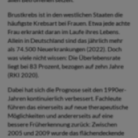
Brustkrebs ist in den westlichen Staaten die
häufigste Krebsart bei Frauen. Etwa jede achte
Frau erkrankt daran im Laufe ihres Lebens.
Allein in Deutschland sind das jährlich mehr
als 74.500 Neuerkrankungen (2022). Doch
was viele nicht wissen: Die Überlebensrate
liegt bei 83 Prozent, bezogen auf zehn Jahre
(RKI 2020).
Dabei hat sich die Prognose seit den 1990er-
Jahren kontinuierlich verbessert. Fachleute
führen das einerseits auf neue therapeutische
Möglichkeiten und andererseits auf eine
bessere Früherkennung zurück: Zwischen
2005 und 2009 wurde das flächendeckende