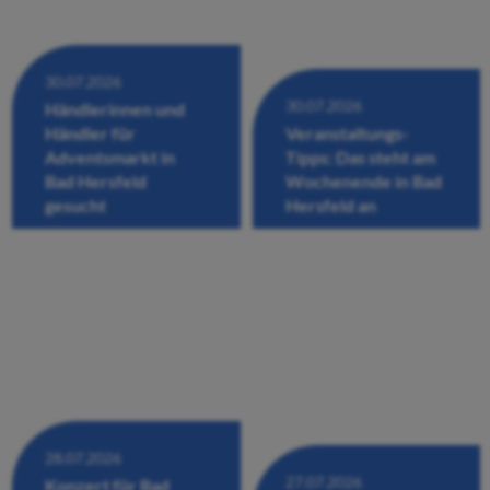
30.07.2026
30.07.2026
Händlerinnen und
Händler für
Veranstaltungs-
Adventsmarkt in
Tipps: Das steht am
Bad Hersfeld
Wochenende in Bad
gesucht
Hersfeld an
28.07.2026
27.07.2026
Konzert für Bad