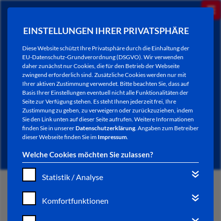
EINSTELLUNGEN IHRER PRIVATSPHÄRE
Diese Website schützt Ihre Privatsphäre durch die Einhaltung der
EU-Datenschutz-Grundverordnung (DSGVO). Wir verwenden
daher zunächst nur Cookies, die für den Betrieb der Webseite
zwingend erforderlich sind. Zusätzliche Cookies werden nur mit
Ihrer aktiven Zustimmung verwendet. Bitte beachten Sie, dass auf
Basis Ihrer Einstellungen eventuell nicht alle Funktionalitäten der
Seite zur Verfügung stehen. Es steht Ihnen jederzeit frei, Ihre
Zustimmung zu geben, zu verweigern oder zurückzuziehen, indem
Sie den Link unten auf dieser Seite aufrufen. Weitere Informationen
AKTUELLES
finden Sie in unserer
Datenschutzerklärung
. Angaben zum Betreiber
dieser Webseite finden Sie im
Impressum
.
Welche Cookies möchten Sie zulassen?
Statistik / Analyse
START
Komfortfunktionen
VERWALTUNG