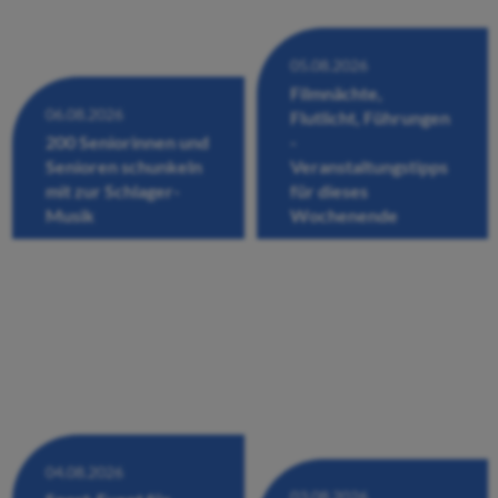
05.08.2026
Filmnächte,
06.08.2026
Flutlicht, Führungen
200 Seniorinnen und
-
Senioren schunkeln
Veranstaltungstipps
mit zur Schlager-
für dieses
Musik
Wochenende
04.08.2026
03.08.2026