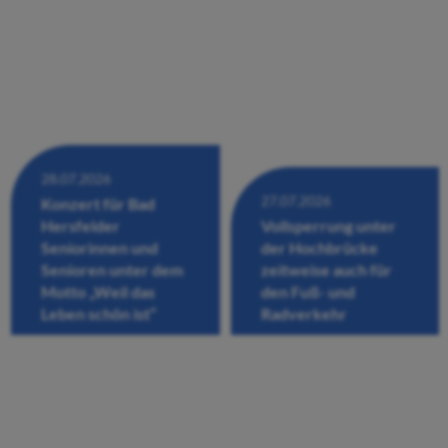
28.07.2026
27.07.2026
Konzert für Bad
Hersfelder
Vollsperrung unter
Seniorinnen und
der Hochbrücke
Senioren unter dem
zeitweise auch für
Motto „Weil das
den Fuß- und
Leben schön ist“
Radverkehr