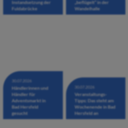
Instandsetzung der
„beflügelt“ in der
Fuldabrücke
Wandelhalle
30.07.2026
30.07.2026
Händlerinnen und
Händler für
Veranstaltungs-
Adventsmarkt in
Tipps: Das steht am
Bad Hersfeld
Wochenende in Bad
gesucht
Hersfeld an