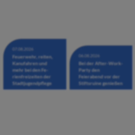
07.08.2026
06.08.2026
Feuerwehr, reiten,
Kanufahren und
Bei der After-Work-
mehr bei den Fe-
Party den
rienfreizeiten der
Feierabend vor der
Stadtjugendpflege
Stiftsruine genießen