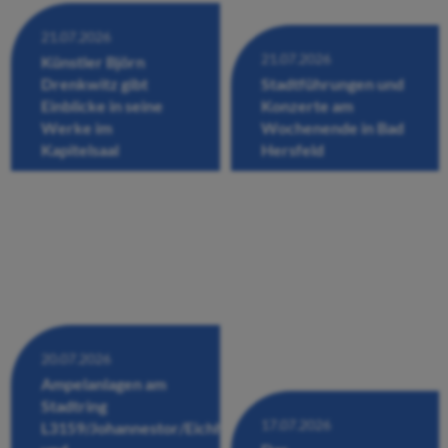
21.07.2026
21.07.2026
Künstler Björn
Drenkwitz gibt
Stadtführungen und
Einblicke in seine
Konzerte am
Werke im
Wochenende in Bad
Kapitelsaal
Hersfeld
20.07.2026
Ampelanlagen am
Stadtring
17.07.2026
L3159/Johannestor/Eichhofstraße/Fuldastraße