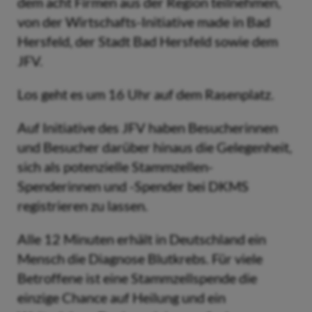
dem acht Firmen aus der Region teilnehmen,
von der Wirtschafts-Initiative made in Bad
Hersfeld, der Stadt Bad Hersfeld sowie dem
JFV.
Los geht es um 16 Uhr auf dem Rasenplatz.
Auf Initiative des JFV haben Besucherinnen
und Besucher darüber hinaus die Gelegenheit,
sich als potenzielle Stammzellen-
Spenderinnen und -Spender bei DKMS
registrieren zu lassen.
Alle 12 Minuten erhält in Deutschland ein
Mensch die Diagnose Blutkrebs. Für viele
Betroffene ist eine Stammzellspende die
einzige Chance auf Heilung und ein