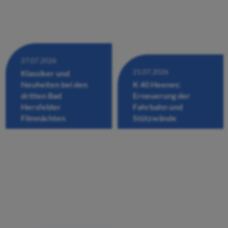
27.07.2026
21.07.2026
Klassiker und
Neuheiten bei den
K 40 Heenes:
dritten Bad
Erneuerung der
Hersfelder
Fahrbahn und
Filmnächten
Stützwände