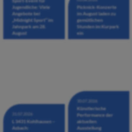
Sport-Event für
Jugendliche: Viele
Picknick-Konzerte
Angebote bei
im August laden zu
„Midnight Sport“ im
gemütlichen
Jahnpark am 28.
Stunden im Kurpark
August
ein
30.07.2026
Künstlerische
31.07.2026
Performance der
L 3431 Kohlhausen –
aktuellen
Asbach:
Ausstellung