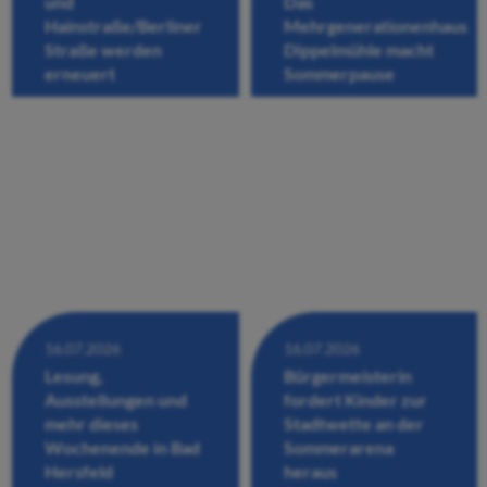
und
Das
Hainstraße/Berliner
Mehrgenerationenhaus
Straße werden
Dippelmühle macht
erneuert
Sommerpause
16.07.2026
16.07.2026
Lesung,
Bürgermeisterin
Ausstellungen und
fordert Kinder zur
mehr dieses
Stadtwette an der
Wochenende in Bad
Sommerarena
Hersfeld
heraus