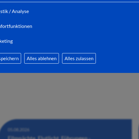
istik / Analyse
06.08.2026
Bei der After-Work-Party den Feierabend vor
fortfunktionen
der Stiftsruine genießen
keting
speichern
Alles ablehnen
Alles zulassen
05.08.2026
Filmnächte, Flutlicht, Führungen -