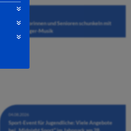
06.08.2026
200 Seniorinnen und Senioren schunkeln mit
zur Schlager-Musik
04.08.2026
Sport-Event für Jugendliche: Viele Angebote
bei „Midnight Sport“ im Jahnpark am 28.