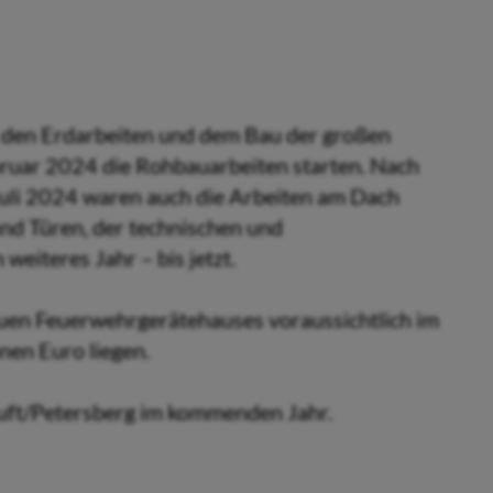
 den Erdarbeiten und dem Bau der großen
ruar 2024 die Rohbauarbeiten starten. Nach
Juli 2024 waren auch die Arbeiten am Dach
und Türen, der technischen und
eiteres Jahr – bis jetzt.
euen Feuerwehrgerätehauses voraussichtlich im
nen Euro liegen.
Luft/Petersberg im kommenden Jahr.