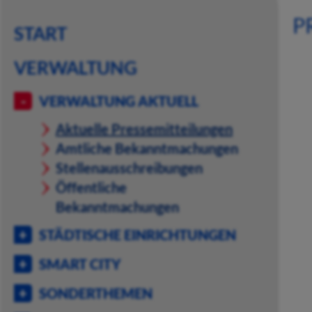
P
START
VERWALTUNG
VERWALTUNG AKTUELL
Aktuelle Pressemitteilungen
Amtliche Bekanntmachungen
Stellenausschreibungen
Öffentliche
Bekanntmachungen
STÄDTISCHE EINRICHTUNGEN
SMART CITY
SONDERTHEMEN