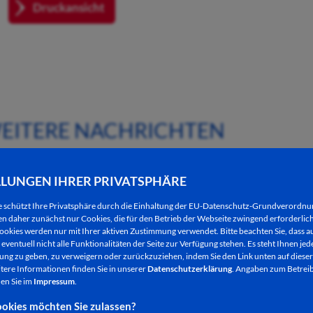
Druckansicht
EITERE NACHRICHTEN
LLUNGEN IHRER PRIVATSPHÄRE
e schützt Ihre Privatsphäre durch die Einhaltung der EU-Datenschutz-Grundverordn
 daher zunächst nur Cookies, die für den Betrieb der Webseite zwingend erforderlich
ookies werden nur mit Ihrer aktiven Zustimmung verwendet. Bitte beachten Sie, dass au
eventuell nicht alle Funktionalitäten der Seite zur Verfügung stehen. Es steht Ihnen jede
ng zu geben, zu verweigern oder zurückzuziehen, indem Sie den Link unten auf dieser
tere Informationen finden Sie in unserer
Datenschutzerklärung
. Angaben zum Betreib
en Sie im
Impressum
.
okies möchten Sie zulassen?