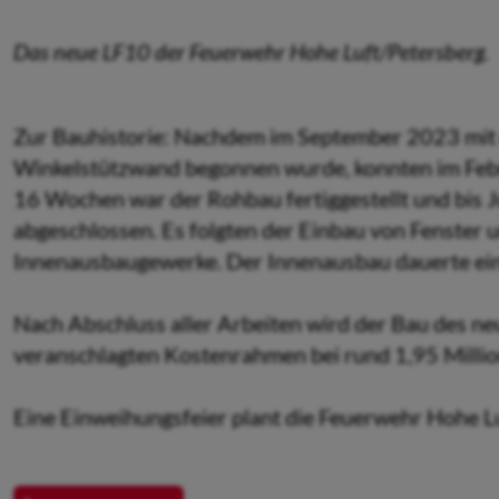
Das neue LF10 der Feuerwehr Hohe Luft/Petersberg.
Zur Bauhistorie: Nachdem im September 2023 mit
Winkelstützwand begonnen wurde, konnten im Feb
16 Wochen war der Rohbau fertiggestellt und bis 
abgeschlossen. Es folgten der Einbau von Fenster 
Innenausbaugewerke. Der Innenausbau dauerte ein w
Nach Abschluss aller Arbeiten wird der Bau des n
veranschlagten Kostenrahmen bei rund 1,95 Millio
Eine Einweihungsfeier plant die Feuerwehr Hohe 