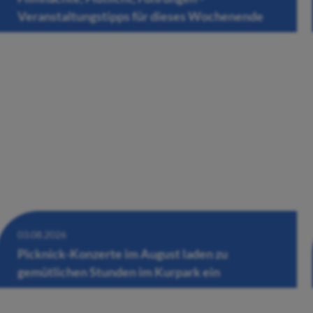
Veranstaltungstipps für dieses Wochenende
03.08.2026
Picknick-Konzerte im August laden zu
gemütlichen Stunden im Kurpark ein