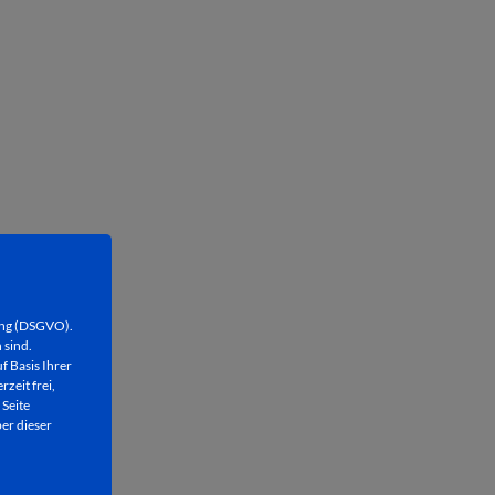
ung (DSGVO).
 sind.
f Basis Ihrer
rzeit frei,
 Seite
er dieser