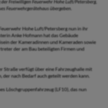
er Freiwilligen Feuerwehr Hohe Luft/Petersberg,
neues Feuerwehrgerätehaus übergeben.
 Feuerwehr Hohe Luft/Petersberg nun in ihr
sterin Anke Hofmann hat das Gebäude
Beisein der Kameradinnen und Kameraden sowie
rtreter der am Bau beteiligten Firmen und
 Straße verfügt über eine Fahrzeughalle mit
 der nach Bedarf auch geteilt werden kann.
eues Löschgruppenfahrzeug (LF10), das nun