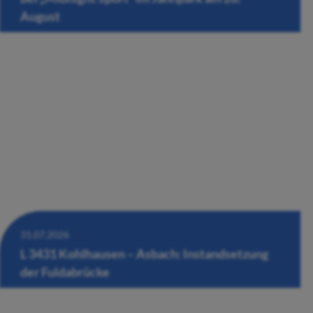
August
31.07.2026
L 3431 Kohlhausen – Asbach: Instandsetzung
der Fuldabrücke