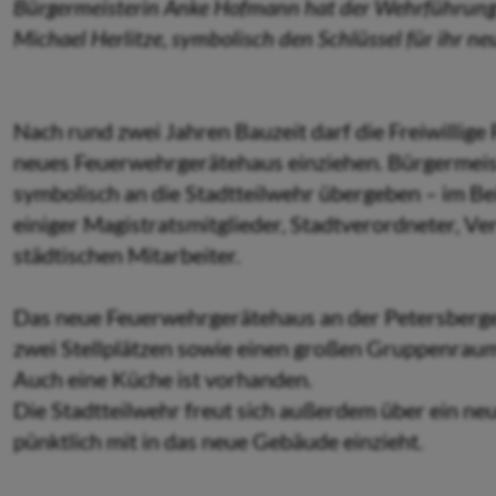
Bürgermeisterin Anke Hofmann hat der Wehrführung d
Michael Herlitze, symbolisch den Schlüssel für ihr 
Nach rund zwei Jahren Bauzeit darf die Freiwillige
neues Feuerwehrgerätehaus einziehen. Bürgermei
symbolisch an die Stadtteilwehr übergeben – im 
einiger Magistratsmitglieder, Stadtverordneter, Ve
städtischen Mitarbeiter.
Das neue Feuerwehrgerätehaus an der Petersberger
zwei Stellplätzen sowie einen großen Gruppenraum,
Auch eine Küche ist vorhanden.
Die Stadtteilwehr freut sich außerdem über ein n
pünktlich mit in das neue Gebäude einzieht.