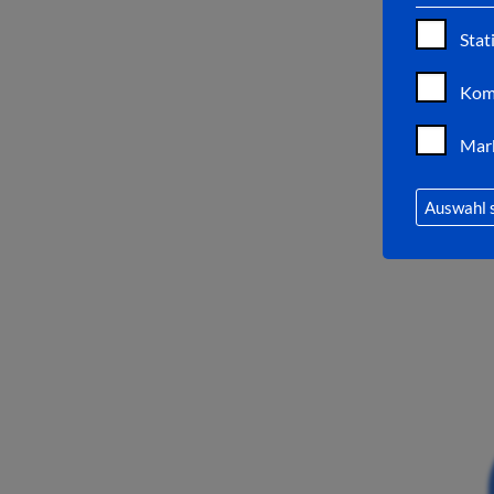
Stat
Kom
Mar
Auswahl 