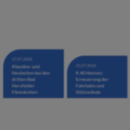
27.07.2026
21.07.2026
Klassiker und
Neuheiten bei den
K 40 Heenes:
dritten Bad
Erneuerung der
Hersfelder
Fahrbahn und
Filmnächten
Stützwände