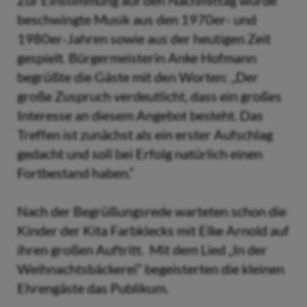
Zur Einstimmung auf den Nachmittag wurde
beschwingte Musik aus den 1970er- und
1980er-Jahren sowie aus der heutigen Zeit
gespielt. Bürgermeisterin Anke Hofmann
begrüßte die Gäste mit den Worten: „Der
große Zuspruch verdeutlicht, dass ein großes
Interesse an diesem Angebot besteht. Das
Treffen ist zunächst als ein erster Aufschlag
gedacht und soll bei Erfolg natürlich einen
Fortbestand haben.“
Nach der Begrüßungsrede warteten schon die
Kinder der Kita Farbklecks mit Elke Arnold auf
ihren großen Auftritt. Mit dem Lied „In der
Weihnachtsbäckerei“ begeisterten die kleinen
Ehrengäste das Publikum.