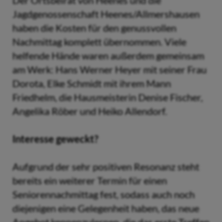
Der Ortsbeirat von Heenes und die
Jagdgenossenschaft Heenes/Allmershausen
haben die Kosten für den genussvollen
Nachmittag komplett übernommen. Viele
helfende Hände waren außerdem gemeinsam
am Werk: Hans Werner Heyer mit seiner Frau
Dorota, Elke Schmidt mit ihrem Mann
Friedhelm, die Hausmeisterin Denise Fischer,
Angelika Röber und Heiko Allendorf.
Interesse geweckt?
Aufgrund der sehr positiven Resonanz steht
bereits ein weiterer Termin für einen
Seniorennachmittag fest, sodass auch noch
diejenigen eine Gelegenheit haben, das neue