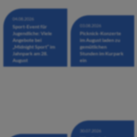
04.08.2026
03.08.2026
Sport-Event für
Jugendliche: Viele
Picknick-Konzerte
Angebote bei
im August laden zu
„Midnight Sport“ im
gemütlichen
Jahnpark am 28.
Stunden im Kurpark
August
ein
30.07.2026