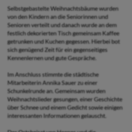
Selbstgebastelte Weihnachtsbäume wurden
von den Kindern an die Seniorinnen und
Senioren verteilt und danach wurde an dem
festlich dekorierten Tisch gemeinsam Kaffee
getrunken und Kuchen gegessen. Hierbei bot
sich genügend Zeit für ein gegenseitiges
Kennenlernen und gute Gespräche.
Im Anschluss stimmte die städtische
Mitarbeiterin Annika Sauer zu einer
Schunkelrunde an. Gemeinsam wurden
Weihnachtslieder gesungen, einer Geschichte
über Schnee und einem Gedicht sowie einigen
interessanten Informationen gelauscht.