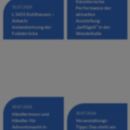
Künstlerische
31.07.2026
Performance der
L 3431 Kohlhausen –
aktuellen
Asbach:
Ausstellung
Instandsetzung der
„beflügelt“ in der
Fuldabrücke
Wandelhalle
30.07.2026
30.07.2026
Händlerinnen und
Händler für
Veranstaltungs-
Adventsmarkt in
Tipps: Das steht am