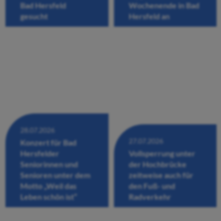
Bad Hersfeld
Wochenende in Bad
gesucht
Hersfeld an
28.07.2026
27.07.2026
Konzert für Bad
Hersfelder
Vollsperrung unter
Seniorinnen und
der Hochbrücke
Senioren unter dem
zeitweise auch für
Motto „Weil das
den Fuß- und
Leben schön ist“
Radverkehr