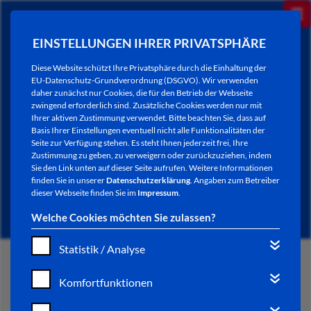
EINSTELLUNGEN IHRER PRIVATSPHÄRE
Diese Website schützt Ihre Privatsphäre durch die Einhaltung der
EU-Datenschutz-Grundverordnung (DSGVO). Wir verwenden
daher zunächst nur Cookies, die für den Betrieb der Webseite
zwingend erforderlich sind. Zusätzliche Cookies werden nur mit
Ihrer aktiven Zustimmung verwendet. Bitte beachten Sie, dass auf
Basis Ihrer Einstellungen eventuell nicht alle Funktionalitäten der
Seite zur Verfügung stehen. Es steht Ihnen jederzeit frei, Ihre
Zustimmung zu geben, zu verweigern oder zurückzuziehen, indem
Sie den Link unten auf dieser Seite aufrufen. Weitere Informationen
AKTUELLES
finden Sie in unserer
Datenschutzerklärung
. Angaben zum Betreiber
dieser Webseite finden Sie im
Impressum
.
Welche Cookies möchten Sie zulassen?
Statistik / Analyse
START
Komfortfunktionen
VERWALTUNG