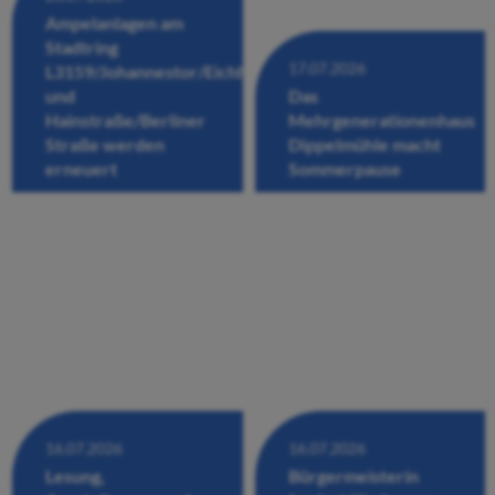
Ampelanlagen am
Stadtring
17.07.2026
L3159/Johannestor/Eichhofstraße/Fuldastraße
und
Das
Hainstraße/Berliner
Mehrgenerationenhaus
Straße werden
Dippelmühle macht
erneuert
Sommerpause
16.07.2026
16.07.2026
Lesung,
Bürgermeisterin