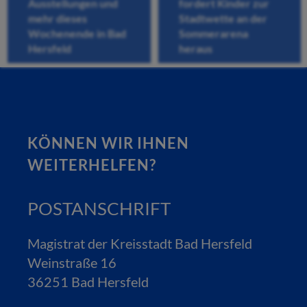
Ausstellungen und
fordert Kinder zur
mehr dieses
Stadtwette an der
Wochenende in Bad
Sommerarena
Hersfeld
heraus
KÖNNEN WIR IHNEN
WEITERHELFEN?
POSTANSCHRIFT
Magistrat der Kreisstadt Bad Hersfeld
Weinstraße 16
36251 Bad Hersfeld