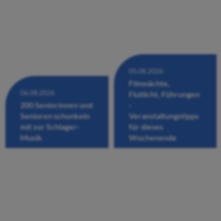
05.08.2026
Filmnächte,
06.08.2026
Flutlicht, Führungen
200 Seniorinnen und
-
Senioren schunkeln
Veranstaltungstipps
mit zur Schlager-
für dieses
Musik
Wochenende