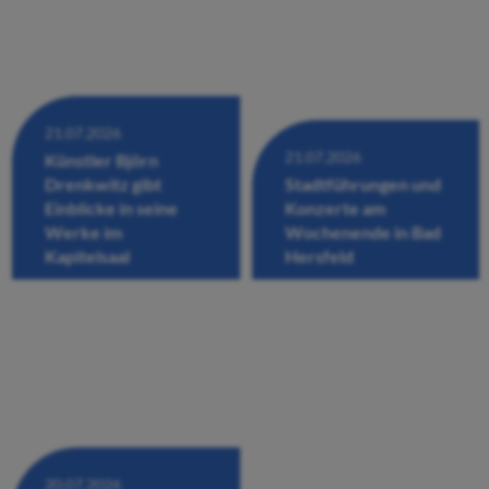
21.07.2026
21.07.2026
Künstler Björn
Drenkwitz gibt
Stadtführungen und
Einblicke in seine
Konzerte am
Werke im
Wochenende in Bad
Kapitelsaal
Hersfeld
20.07.2026