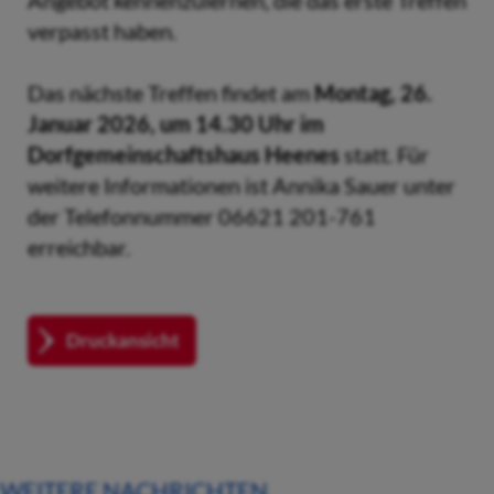
Angebot kennenzulernen, die das erste Treffen
verpasst haben.
Das nächste Treffen findet am
Montag, 26.
Januar 2026, um 14.30 Uhr im
Dorfgemeinschaftshaus Heenes
statt. Für
weitere Informationen ist Annika Sauer unter
der Telefonnummer 06621 201-761
erreichbar.
Druckansicht
WEITERE NACHRICHTEN