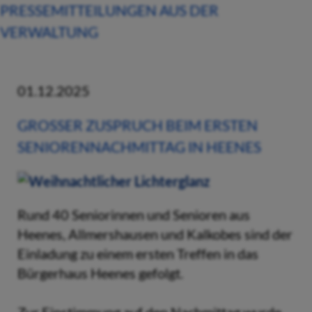
PRESSEMITTEILUNGEN AUS DER
VERWALTUNG
01.12.2025
GROSSER ZUSPRUCH BEIM ERSTEN S
ENIORENNACHMITTAG IN HEENES
Rund 40 Seniorinnen und Senioren aus
Heenes, Allmershausen und Kalkobes sind der
Einladung zu einem ersten Treffen in das
Bürgerhaus Heenes gefolgt.