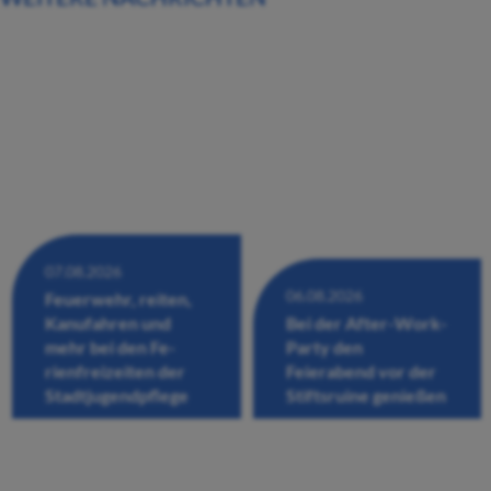
07.08.2026
06.08.2026
Feuerwehr, reiten,
Kanufahren und
Bei der After-Work-
mehr bei den Fe-
Party den
rienfreizeiten der
Feierabend vor der
Stadtjugendpflege
Stiftsruine genießen