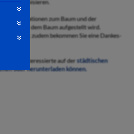
tive zu organisieren.
eben Informationen zum Baum und der
 welches vor dem Baum aufgestellt wird.
ndenquittung; zudem bekommen Sie eine Dankes-
 finden Interessierte auf der
städtischen
nsehen oder herunterladen können.