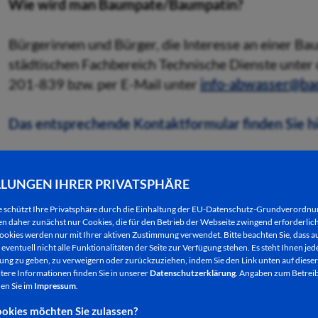
Wie wird man Baumpate/Baumpatin?
Bürgerinnen und Bürger, die Interesse an einer B
städtischen Fachbereich Technische Dienste unt
201-839 bzw. per E-Mail unter
info-abwasser@bad
Das entsprechende Kontaktformular finden Sie hi
Danach bekommen Sie den möglichen Baumstandort 
auf Leitungslagen, ausreichend großen Wurzelrau
LLUNGEN IHRER PRIVATSPHÄRE
die spätere Baumkrone. Daher sind nicht alle verme
e schützt Ihre Privatsphäre durch die Einhaltung der EU-Datenschutz-Grundverordn
auch die Baumart muss sorgsam dem Standort ang
 daher zunächst nur Cookies, die für den Betrieb der Webseite zwingend erforderlich
ookies werden nur mit Ihrer aktiven Zustimmung verwendet. Bitte beachten Sie, dass au
eventuell nicht alle Funktionalitäten der Seite zur Verfügung stehen. Es steht Ihnen jede
Ist gemeinsam ein passender Baumstandort gefun
ng zu geben, zu verweigern oder zurückzuziehen, indem Sie den Link unten auf dieser
tere Informationen finden Sie in unserer
Datenschutzerklärung
. Angaben zum Betreib
eingegangen, wird der Baum im Rahmen einer konze
en Sie im
Impressum
.
gepflanzt. Natürlich besteht die Möglichkeit, dass 
okies möchten Sie zulassen?