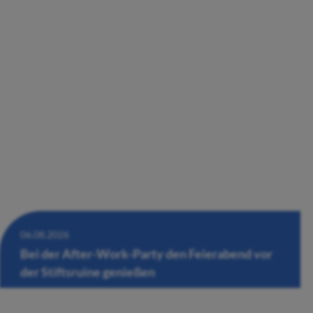
06.08.2026
Bei der After-Work-Party den Feierabend vor
der Stiftsruine genießen