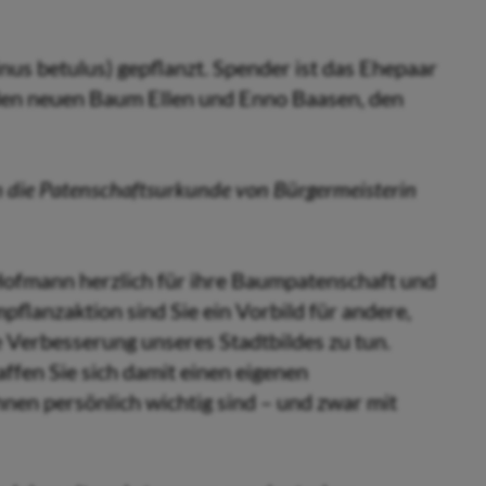
nus betulus) gepflanzt. Spender ist das Ehepaar
den neuen Baum Ellen und Enno Baasen, den
n die Patenschaftsurkunde von Bürgermeisterin
ofmann herzlich für ihre Baumpatenschaft und
pflanzaktion sind Sie ein Vorbild für andere,
e Verbesserung unseres Stadtbildes zu tun.
ffen Sie sich damit einen eigenen
nen persönlich wichtig sind – und zwar mit