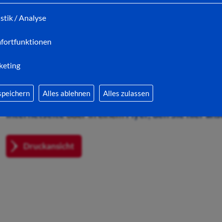
Stadt bittet jedoch darum, dies vorab in Eigeninitia
istik / Analyse
Auf Wunsch wird der Name des Paten/der Patin n
fortfunktionen
Pflanzaktion auf ein Informations-Schild gedruckt,
Selbstverständlich erhalten die Spender eine Spe
keting
Urkunde über die Baumpatenschaft.
speichern
Alles ablehnen
Alles zulassen
Alle weiteren Informationen zum Thema Patenschaft
Internetseite
oder in einem
Flyer, den Sie hier a
Druckansicht