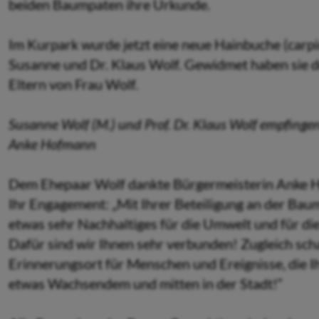
beiden Baumpaten ihre Urkunde.
Im Kurpark wurde jetzt eine neue Hainbuche (carpi
Susanne und Dr. Klaus Wolf. Gewidmet haben sie 
Eltern von Frau Wolf.
Susanne Wolf (M.) und Prof. Dr. Klaus Wolf empfinge
Anke Hofmann
Dem Ehepaar Wolf dankte Bürgermeisterin Anke H
Ihr Engagement: „Mit Ihrer Beteiligung an der Baum
etwas sehr Nachhaltiges für die Umwelt und für di
Dafür sind wir Ihnen sehr verbunden! Zugleich scha
Erinnerungsort für Menschen und Ereignisse, die Ih
etwas Wachsendem und mitten in der Stadt!“