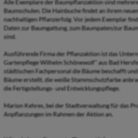
Alle Exemplare der Baumpflanzaktion sind mehrer
Baumschulen. Die Hainbuche findet an ihrem neuen
nachhaltigen Pflanzerfolg. Vor jedem Exemplar finde
Daten zur Baumgattung, zum Baumpaten/zur Baump
sind.
Ausführende Firma der Pflanzaktion ist das Unter
Gartenpflege Wilhelm Schönewolf“ aus Bad Hersfel
städtischen Fachpersonal die Bäume beschafft und
Bäume erstellt, die weiße Stammschutzfarbe anbrac
die Fertigstellungs- und Entwicklungspflege.
Marion Kehres, bei der Stadtverwaltung für das Pro
Anpflanzungen im Rahmen der Aktion an.