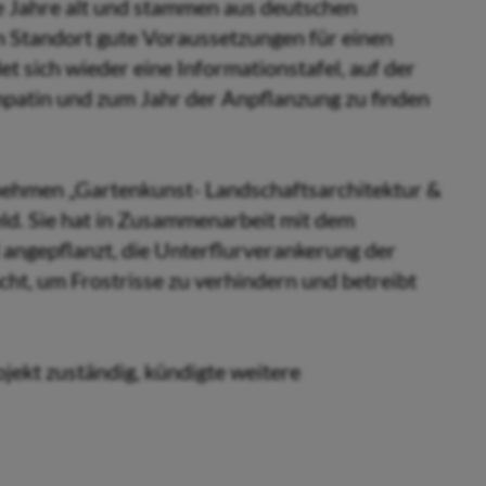
e Jahre alt und stammen aus deutschen
 Standort gute Voraussetzungen für einen
t sich wieder eine Informationstafel, auf der
atin und zum Jahr der Anpflanzung zu finden
nehmen „Gartenkunst- Landschaftsarchitektur &
d. Sie hat in Zusammenarbeit mit dem
 angepflanzt, die Unterflurverankerung der
ht, um Frostrisse zu verhindern und betreibt
jekt zuständig, kündigte weitere