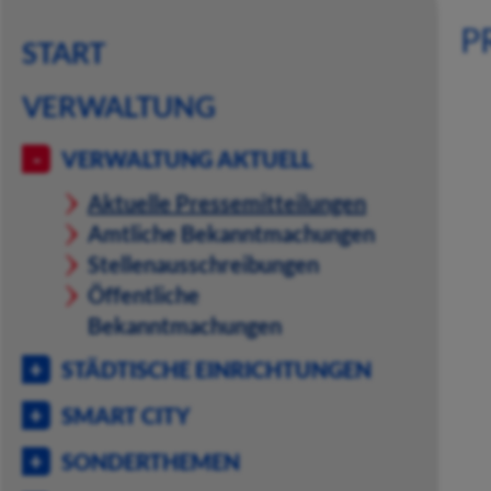
P
START
VERWALTUNG
VERWALTUNG AKTUELL
Aktuelle Pressemitteilungen
Amtliche Bekanntmachungen
Stellenausschreibungen
Öffentliche
Bekanntmachungen
STÄDTISCHE EINRICHTUNGEN
SMART CITY
SONDERTHEMEN