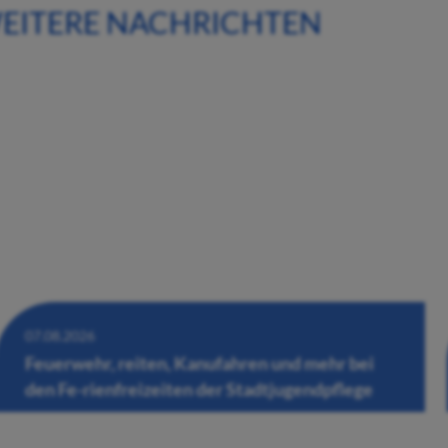
EITERE NACHRICHTEN
07.08.2026
Feuerwehr, reiten, Kanufahren und mehr bei
den Fe-rienfreizeiten der Stadtjugendpflege