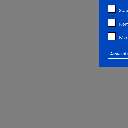
Stat
Kom
Mar
Auswahl 