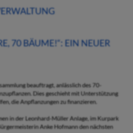
 VERWALTUNG
, 70 BÄUME!“: EIN NEUER
ammlung beauftragt, anlässlich des 70-
nzupflanzen. Dies geschieht mit Unterstützung
en, die Anpflanzungen zu finanzieren.
en in der Leonhard-Müller Anlage, im Kurpark
 Bürgermeisterin Anke Hofmann den nächsten