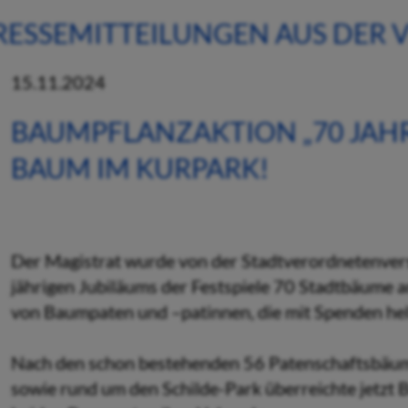
RESSEMITTEILUNGEN AUS DER
15.11.2024
BAUMPFLANZAKTION „70 JAHRE
BAUM IM KURPARK!
Der Magistrat wurde von der Stadtverordnetenvers
jährigen Jubiläums der Festspiele 70 Stadtbäume a
von Baumpaten und –patinnen, die mit Spenden helf
Nach den schon bestehenden 56 Patenschaftsbäum
sowie rund um den Schilde-Park überreichte jetzt