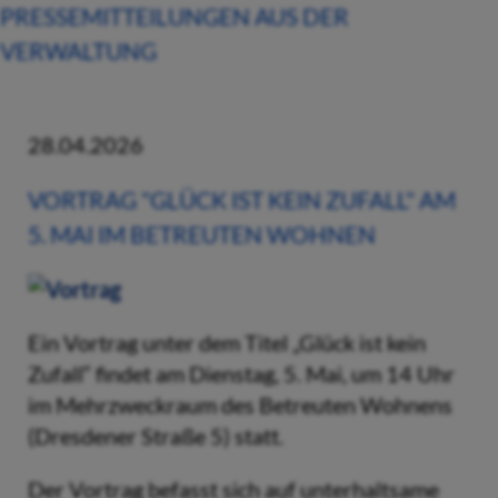
PRESSEMITTEILUNGEN AUS DER
VERWALTUNG
28.04.2026
VORTRAG "GLÜCK IST KEIN ZUFALL" AM
5. MAI IM BETREUTEN WOHNEN
Ein Vortrag unter dem Titel „Glück ist kein
Zufall“ findet am Dienstag, 5. Mai, um 14 Uhr
im Mehrzweckraum des Betreuten Wohnens
(Dresdener Straße 5) statt.
Der Vortrag befasst sich auf unterhaltsame