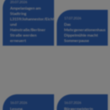
20.07.2026
Ampelanlagen am
Stadtring
17.07.2026
L3159/Johannestor/Eichhofstraße/Fuldastraße
und
Das
Hainstraße/Berliner
Mehrgenerationenhaus
Straße werden
Dippelmühle macht
erneuert
Sommerpause
16.07.2026
16.07.2026
Lesung,
Bürgermeisterin