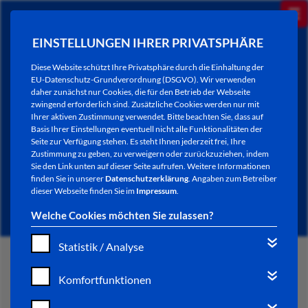
EINSTELLUNGEN IHRER PRIVATSPHÄRE
Diese Website schützt Ihre Privatsphäre durch die Einhaltung der
EU-Datenschutz-Grundverordnung (DSGVO). Wir verwenden
daher zunächst nur Cookies, die für den Betrieb der Webseite
zwingend erforderlich sind. Zusätzliche Cookies werden nur mit
Ihrer aktiven Zustimmung verwendet. Bitte beachten Sie, dass auf
Basis Ihrer Einstellungen eventuell nicht alle Funktionalitäten der
Seite zur Verfügung stehen. Es steht Ihnen jederzeit frei, Ihre
Zustimmung zu geben, zu verweigern oder zurückzuziehen, indem
Sie den Link unten auf dieser Seite aufrufen. Weitere Informationen
AKTUELLES
finden Sie in unserer
Datenschutzerklärung
. Angaben zum Betreiber
dieser Webseite finden Sie im
Impressum
.
Welche Cookies möchten Sie zulassen?
Statistik / Analyse
START
Komfortfunktionen
VERWALTUNG