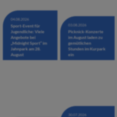
04.08.2026
03.08.2026
Sport-Event für
Jugendliche: Viele
Picknick-Konzerte
Angebote bei
im August laden zu
„Midnight Sport“ im
gemütlichen
Jahnpark am 28.
Stunden im Kurpark
August
ein
30.07.2026