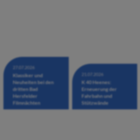
27.07.2026
21.07.2026
Klassiker und
Neuheiten bei den
K 40 Heenes:
dritten Bad
Erneuerung der
Hersfelder
Fahrbahn und
Filmnächten
Stützwände