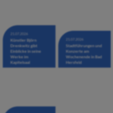
21.07.2026
21.07.2026
Künstler Björn
Drenkwitz gibt
Stadtführungen und
Einblicke in seine
Konzerte am
Werke im
Wochenende in Bad
Kapitelsaal
Hersfeld