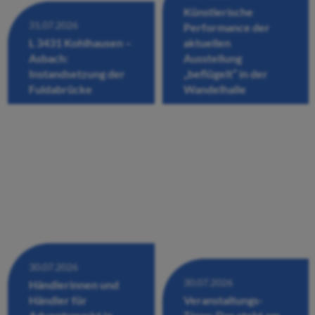
Künstlerische
31.07.2026
Performance der
L 3431 Kohlhausen –
aktuellen
Asbach:
Ausstellung
Instandsetzung der
„beflügelt“ in der
Fuldabrücke
Wandelhalle
30.07.2026
30.07.2026
Händlerinnen und
Händler für
Veranstaltungs-