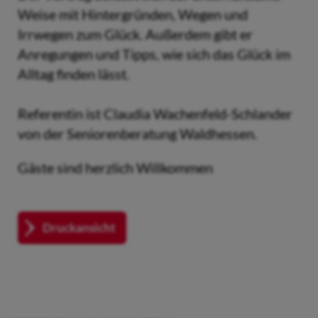
Weise mit Hintergründen, Wegen und
Irrwegen zum Glück. Außerdem gibt er
Anregungen und Tipps, wie sich das Glück im
Alltag finden lässt.
Referentin ist Claudia Wachenfeld-Schlander
von der Seniorenberatung Waldhessen.
Gäste sind herzlich Willkommen
Druckansicht