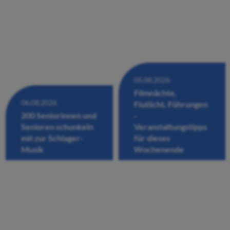
05.08.2026
Filmnächte,
06.08.2026
Flutlicht, Führungen
200 Seniorinnen und
-
Senioren schunkeln
Veranstaltungstipps
mit zur Schlager-
für dieses
Musik
Wochenende