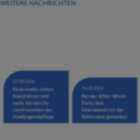
WEITERE NACHRICHTEN
07.08.2026
06.08.2026
Feuerwehr, reiten,
Kanufahren und
Bei der After-Work-
mehr bei den Fe-
Party den
rienfreizeiten der
Feierabend vor der
Stadtjugendpflege
Stiftsruine genießen