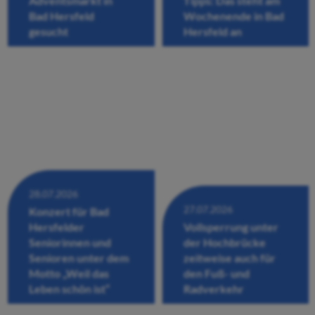
Adventsmarkt in
Tipps: Das steht am
Bad Hersfeld
Wochenende in Bad
gesucht
Hersfeld an
28.07.2026
27.07.2026
Konzert für Bad
Hersfelder
Vollsperrung unter
Seniorinnen und
der Hochbrücke
Senioren unter dem
zeitweise auch für
Motto „Weil das
den Fuß- und
Leben schön ist“
Radverkehr