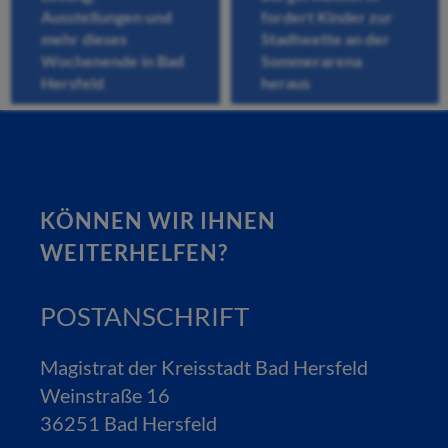
Ausstellungen und
fordert Kinder zur
mehr dieses
Stadtwette an der
Wochenende in Bad
Sommerarena
Hersfeld
heraus
KÖNNEN WIR IHNEN
WEITERHELFEN?
POSTANSCHRIFT
Magistrat der Kreisstadt Bad Hersfeld
Weinstraße 16
36251 Bad Hersfeld