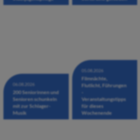
05.08.2026
Filmnächte,
06.08.2026
Flutlicht, Führungen
200 Seniorinnen und
-
Senioren schunkeln
Veranstaltungstipps
mit zur Schlager-
für dieses
Musik
Wochenende