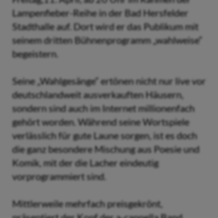
Lampenfieber-Reihe in der Bad Hersfelder
Stadthalle auf. Dort wird er das Publikum mit
seinem dritten Bühnenprogramm „wahlweise“
begeistern.
Seine „Wahlgesänge“ ertönen nicht nur live vor
deutschlandweit ausverkauften Häusern,
sondern sind auch im Internet millionenfach
gehört worden. Während seine Wortspiele
verlässlich für gute Laune sorgen, ist es doch
die ganz besondere Mischung aus Poesie und
Komik, mit der die Lacher eindeutig
vorprogrammiert sind.
Mittlerweile mehrfach preisgekrönt,
präsentiert der Kopf der a-cappella Band