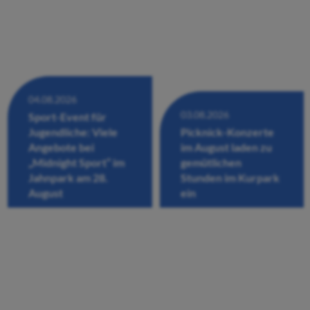
04.08.2026
03.08.2026
Sport-Event für
Jugendliche: Viele
Picknick-Konzerte
Angebote bei
im August laden zu
„Midnight Sport“ im
gemütlichen
Jahnpark am 28.
Stunden im Kurpark
August
ein