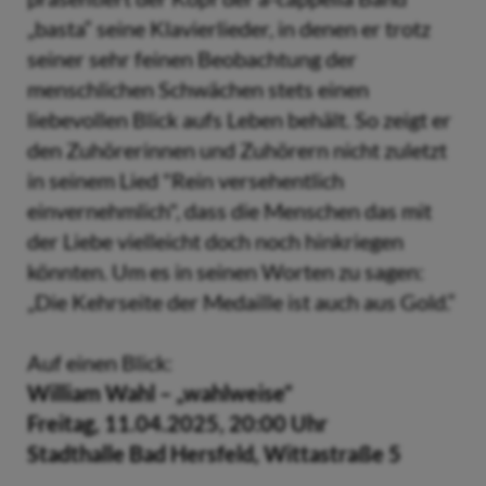
„basta“ seine Klavierlieder, in denen er trotz
seiner sehr feinen Beobachtung der
menschlichen Schwächen stets einen
liebevollen Blick aufs Leben behält. So zeigt er
den Zuhörerinnen und Zuhörern nicht zuletzt
in seinem Lied "Rein versehentlich
einvernehmlich", dass die Menschen das mit
der Liebe vielleicht doch noch hinkriegen
könnten. Um es in seinen Worten zu sagen:
„Die Kehrseite der Medaille ist auch aus Gold.“
Auf einen Blick:
William Wahl – „wahlweise“
Freitag, 11.04.2025, 20:00 Uhr
Stadthalle Bad Hersfeld, Wittastraße 5