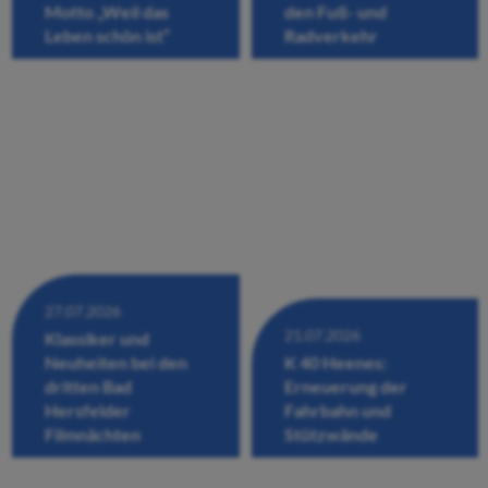
Motto „Weil das
den Fuß- und
Leben schön ist“
Radverkehr
27.07.2026
21.07.2026
Klassiker und
Neuheiten bei den
K 40 Heenes:
dritten Bad
Erneuerung der
Hersfelder
Fahrbahn und
Filmnächten
Stützwände