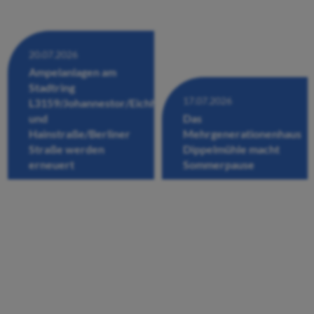
20.07.2026
Ampelanlagen am
Stadtring
17.07.2026
L3159/Johannestor/Eichhofstraße/Fuldastraße
und
Das
Hainstraße/Berliner
Mehrgenerationenhaus
Straße werden
Dippelmühle macht
erneuert
Sommerpause