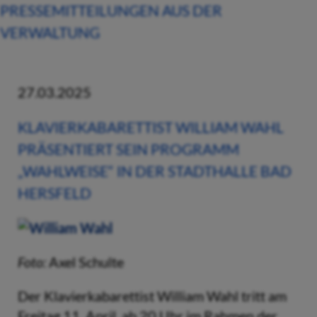
PRESSEMITTEILUNGEN AUS DER
VERWALTUNG
27.03.2025
KLAVIERKABARETTIST WILLIAM WAHL
PRÄSENTIERT SEIN PROGRAMM
„WAHLWEISE“ IN DER STADTHALLE BAD
HERSFELD
Foto:
Axel Schulte
Der Klavierkabarettist William Wahl tritt am
Freitag,11. April, ab 20 Uhr im Rahmen der