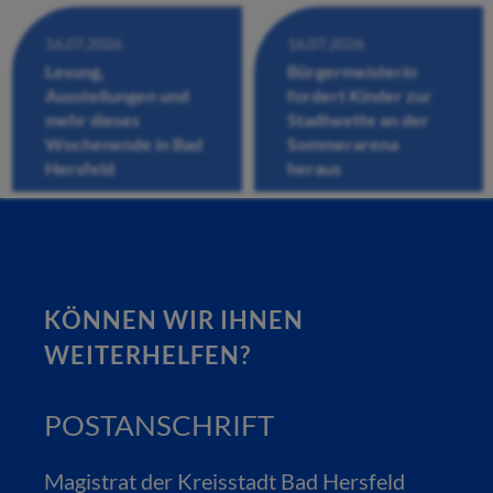
16.07.2026
16.07.2026
Lesung,
Bürgermeisterin
Ausstellungen und
fordert Kinder zur
mehr dieses
Stadtwette an der
Wochenende in Bad
Sommerarena
Hersfeld
heraus
KÖNNEN WIR IHNEN
WEITERHELFEN?
POSTANSCHRIFT
Magistrat der Kreisstadt Bad Hersfeld