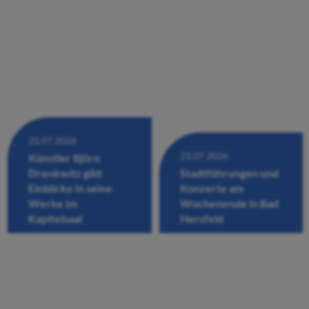
21.07.2026
21.07.2026
Künstler Björn
Drenkwitz gibt
Stadtführungen und
Einblicke in seine
Konzerte am
Werke im
Wochenende in Bad
Kapitelsaal
Hersfeld