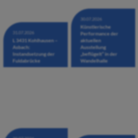
30.07.2026
Künstlerische
31.07.2026
Performance der
L 3431 Kohlhausen –
aktuellen
Asbach:
Ausstellung
Instandsetzung der
„beflügelt“ in der
Fuldabrücke
Wandelhalle