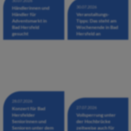
30.07.2026
30.07.2026
Händlerinnen und
Händler für
Veranstaltungs-
Adventsmarkt in
Tipps: Das steht am
Bad Hersfeld
Wochenende in Bad
gesucht
Hersfeld an
28.07.2026
27.07.2026
Konzert für Bad
Hersfelder
Vollsperrung unter
Seniorinnen und
der Hochbrücke
Senioren unter dem
zeitweise auch für