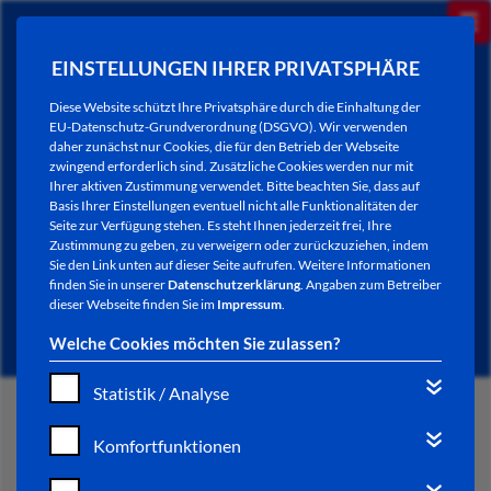
EINSTELLUNGEN IHRER PRIVATSPHÄRE
Diese Website schützt Ihre Privatsphäre durch die Einhaltung der
EU-Datenschutz-Grundverordnung (DSGVO). Wir verwenden
daher zunächst nur Cookies, die für den Betrieb der Webseite
zwingend erforderlich sind. Zusätzliche Cookies werden nur mit
Ihrer aktiven Zustimmung verwendet. Bitte beachten Sie, dass auf
Basis Ihrer Einstellungen eventuell nicht alle Funktionalitäten der
Seite zur Verfügung stehen. Es steht Ihnen jederzeit frei, Ihre
Zustimmung zu geben, zu verweigern oder zurückzuziehen, indem
Sie den Link unten auf dieser Seite aufrufen. Weitere Informationen
AKTUELLES
finden Sie in unserer
Datenschutzerklärung
. Angaben zum Betreiber
dieser Webseite finden Sie im
Impressum
.
Welche Cookies möchten Sie zulassen?
Statistik / Analyse
START
Komfortfunktionen
VERWALTUNG