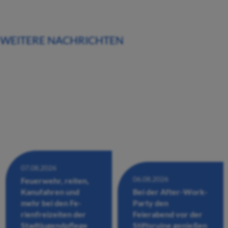
WEITERE NACHRICHTEN
07.08.2026
06.08.2026
Feuerwehr, reiten,
Kanufahren und
Bei der After-Work-
mehr bei den Fe-
Party den
rienfreizeiten der
Feierabend vor der
Stadtjugendpflege
Stiftsruine genießen