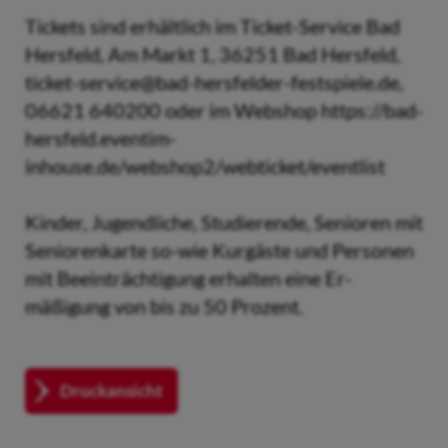
Tickets sind erhältlich im Ticket-Service Bad
Hersfeld, Am Markt 1, 36251 Bad Hersfeld,
ticket-service@bad-hersfelder-festspiele.de,
06621 640200 oder im Webshop https://bad-
hersfeld.eventim-
inhouse.de/webshop2/webticket/eventlist
Kinder, Jugendliche, Studierende, Senioren mit
Seniorenkarte so-wie Kurgäste und Personen
mit Beeinträchtigung erhalten eine Er-
mäßigung von bis zu 50 Prozent.
Druckansicht