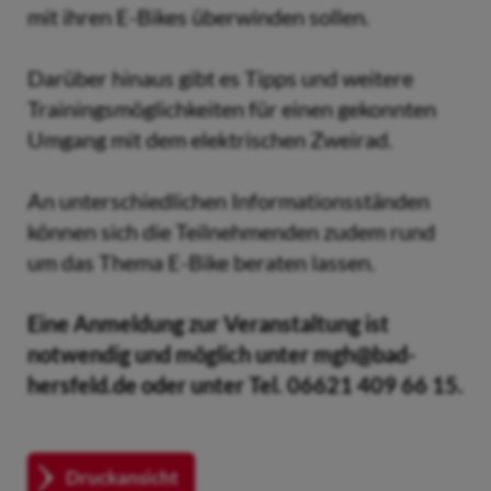
mit ihren E-Bikes überwinden sollen.
Darüber hinaus gibt es Tipps und weitere
Trainingsmöglichkeiten für einen gekonnten
Umgang mit dem elektrischen Zweirad.
An unterschiedlichen Informationsständen
können sich die Teilnehmenden zudem rund
um das Thema E-Bike beraten lassen.
Eine Anmeldung zur Veranstaltung ist
notwendig und möglich unter mgh@bad-
hersfeld.de oder unter Tel. 06621 409 66 15.
Druckansicht