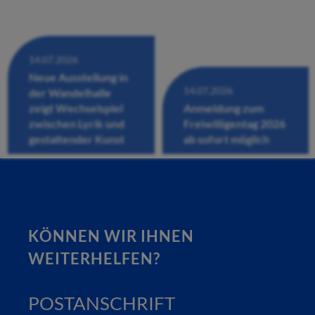
14.07.2026
Neue Ausstellung in
14.07.2026
der Wandelhalle
zeigt Wechselspiel
Anmeldung zum
zwischen Lyrik und
Freiwilligentag 2026
gestaltender Kunst
ab sofort möglich
KÖNNEN WIR IHNEN
WEITERHELFEN?
POSTANSCHRIFT