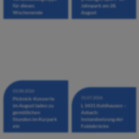
für dieses
Jahnpark am 28.
Wochenende
August
03.08.2026
31.07.2026
Picknick-Konzerte
im August laden zu
L 3431 Kohlhausen –
gemütlichen
Asbach:
Stunden im Kurpark
Instandsetzung der
ein
Fuldabrücke