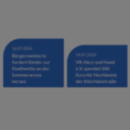
16.07.2026
14.07.2026
Bürgermeisterin
fordert Kinder zur
VR-Herz und Hand
Stadtwette an der
e.V. spendet 500
Sommerarena
Euro für Hochbeete
heraus
der Kita Hainstraße