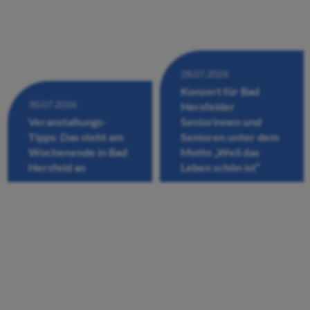
28.07.2026
Konzert für Bad
30.07.2026
Hersfelder
Veranstaltungs-
Seniorinnen und
Tipps: Das steht am
Senioren unter dem
Wochenende in Bad
Motto „Weil das
Hersfeld an
Leben schön ist“