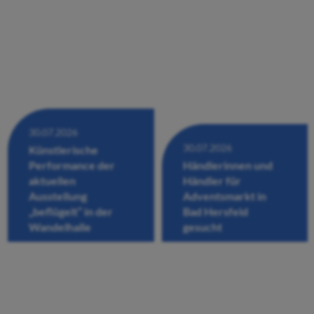
30.07.2026
30.07.2026
Künstlerische
Performance der
Händlerinnen und
aktuellen
Händler für
Ausstellung
Adventsmarkt in
„beflügelt“ in der
Bad Hersfeld
Wandelhalle
gesucht