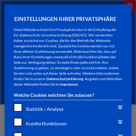
EINSTELLUNGEN IHRER PRIVATSPHÄRE
Diese Website schützt Ihre Privatsphäre durch die Einhaltung der
EU-Datenschutz-Grundverordnung (DSGVO). Wir verwenden
daher zunächst nur Cookies, die für den Betrieb der Webseite
zwingend erforderlich sind. Zusätzliche Cookies werden nur mit
Ihrer aktiven Zustimmung verwendet. Bitte beachten Sie, dass auf
Basis Ihrer Einstellungen eventuell nicht alle Funktionalitäten der
Seite zur Verfügung stehen. Es steht Ihnen jederzeit frei, Ihre
Zustimmung zu geben, zu verweigern oder zurückzuziehen, indem
Sie den Link unten auf dieser Seite aufrufen. Weitere Informationen
AKTUELLES
finden Sie in unserer
Datenschutzerklärung
. Angaben zum Betreiber
dieser Webseite finden Sie im
Impressum
.
Welche Cookies möchten Sie zulassen?
Statistik / Analyse
START
Komfortfunktionen
VERWALTUNG