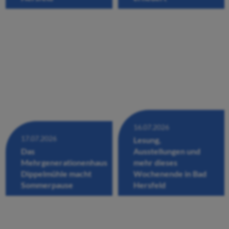
16.07.2026
17.07.2026
Lesung,
Das
Ausstellungen und
Mehrgenerationenhaus
mehr dieses
Dippelmühle macht
Wochenende in Bad
Sommerpause
Hersfeld